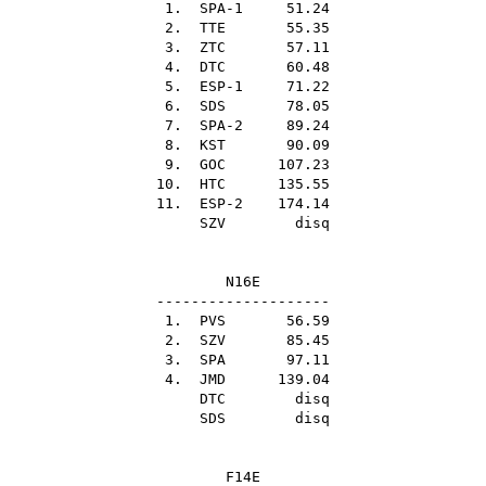
1. SPA-1 51.24
2.
TTE
55.35
3.
ZTC
57.11
4.
DTC
60.48
5. ESP-1 71.22
6.
SDS
78.05
7. SPA-2 89.24
8.
KST
90.09
9.
GOC
107.23
10.
HTC
135.55
11. ESP-2 174.14
SZV
disq
N16E
--------------------
1.
PVS
56.59
2.
SZV
85.45
3.
SPA
97.11
4.
JMD
139.04
DTC
disq
SDS
disq
F14E