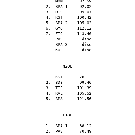
1.
MOM
87.59
2. SPA-1 92.02
3.
DTC
95.07
4.
KST
100.42
5. SPA-2 105.03
6.
GYO
112.12
7.
ZTC
143.40
PVS
disq
SPA-3 disq
KOS
disq
N20E
--------------------
1.
KST
78.13
2.
SDS
99.46
3.
TTE
101.39
4.
KAL
105.52
5.
SPA
121.56
F18E
--------------------
1. SPA-1 68.12
2.
PVS
70.49