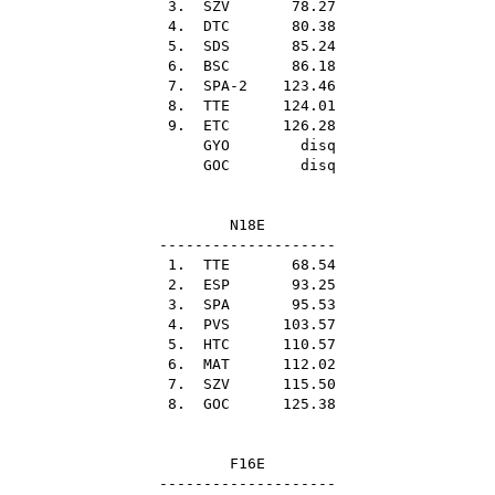
3.
SZV
78.27
4.
DTC
80.38
5.
SDS
85.24
6.
BSC
86.18
7. SPA-2 123.46
8.
TTE
124.01
9.
ETC
126.28
GYO
disq
GOC
disq
N18E
--------------------
1.
TTE
68.54
2.
ESP
93.25
3.
SPA
95.53
4.
PVS
103.57
5.
HTC
110.57
6.
MAT
112.02
7.
SZV
115.50
8.
GOC
125.38
F16E
--------------------