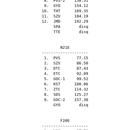
8. PVS-2 138.51
9.
GYO
154.12
10.
THT
169.35
11.
SZU
184.19
12.
JMD
192.29
SPA
disq
TTE
disq
N21E
--------------------
1.
PVS
77.15
2.
SZV
86.50
3.
DTC
87.43
4.
ETC
92.09
5. GOC-1 99.52
6.
KST
100.06
7.
ZTC
114.32
8.
SDS
125.27
9. GOC-2 157.30
GYO
disq
F20E
--------------------