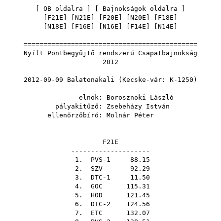
[
OB oldalra
] [
Bajnokságok oldalra
]
[
F21E
] [
N21E
] [
F20E
] [
N20E
] [
F18E
]
[
N18E
] [
F16E
] [
N16E
] [
F14E
] [
N14E
]
============================================
Nyílt Pontbegyűjtő rendszerű Csapatbajnokság
2012
2012-09-09 Balatonakali (Kecske-vár: K-1250)
elnök:
Borosznoki László
pályakitűző:
Zsebeházy István
ellenőrzőbíró:
Molnár Péter
F21E
--------------------
1. PVS-1 88.15
2.
SZV
92.29
3. DTC-1 11.50
4.
GOC
115.31
5.
HOD
121.45
6. DTC-2 124.56
7.
ETC
132.07