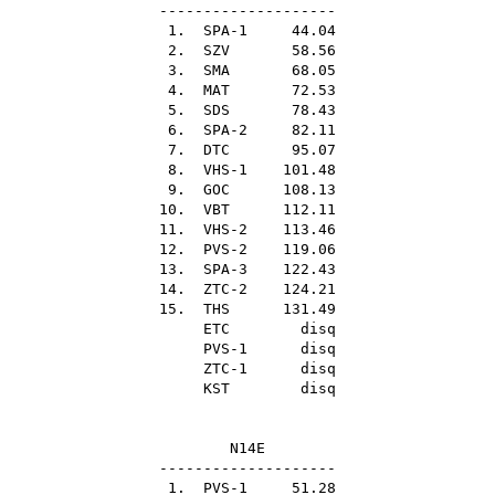
--------------------
1. SPA-1 44.04
2.
SZV
58.56
3.
SMA
68.05
4.
MAT
72.53
5.
SDS
78.43
6. SPA-2 82.11
7.
DTC
95.07
8. VHS-1 101.48
9.
GOC
108.13
10.
VBT
112.11
11. VHS-2 113.46
12. PVS-2 119.06
13. SPA-3 122.43
14. ZTC-2 124.21
15.
THS
131.49
ETC
disq
PVS-1 disq
ZTC-1 disq
KST
disq
N14E
--------------------
1. PVS-1 51.28