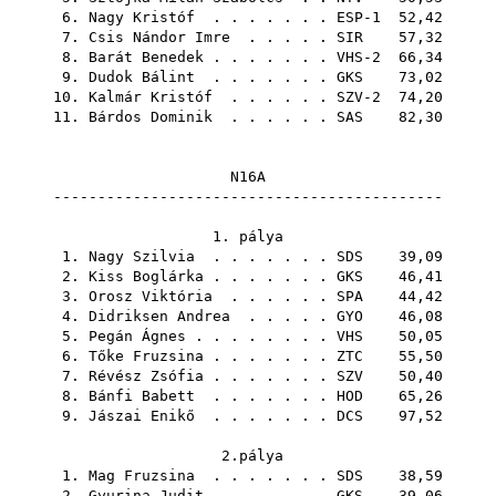
6.
Nagy Kristóf
. . . . . . . ESP-1 52,42
7.
Csis Nándor Imre
. . . . .
SIR
57,32
8.
Barát Benedek
. . . . . . . VHS-2 66,34
9.
Dudok Bálint
. . . . . . .
GKS
73,02
10.
Kalmár Kristóf
. . . . . . SZV-2 74,20
11.
Bárdos Dominik
. . . . . .
SAS
82,30
N16A
--------------------------------------------
1. pálya
1.
Nagy Szilvia
. . . . . . .
SDS
39,09
2.
Kiss Boglárka
. . . . . . .
GKS
46,41
3.
Orosz Viktória
. . . . . .
SPA
44,42
4.
Didriksen Andrea
. . . . .
GYO
46,08
5.
Pegán Ágnes
. . . . . . . .
VHS
50,05
6.
Tőke Fruzsina
. . . . . . .
ZTC
55,50
7.
Révész Zsófia
. . . . . . .
SZV
50,40
8.
Bánfi Babett
. . . . . . .
HOD
65,26
9.
Jászai Enikő
. . . . . . .
DCS
97,52
2.pálya
1.
Mag Fruzsina
. . . . . . .
SDS
38,59
2.
Gyurina Judit
. . . . . . .
GKS
39,06