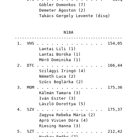
Göbler Domonkos
(
7
)
Demeter Ágoston
(
2
)
Takács Gergely Levente
(
disq
)
N18A
--------------------------------------------
1.
VHS
. . . . . . . . . . . . . . 154,05
Lantai Lili
(
1
)
Lantai Boróka
(
1
)
Mérő Dominika
(
1
)
2.
DTC
. . . . . . . . . . . . . . 166,44
Szilágyi Iringó
(
4
)
Németh Luca
(
2
)
Szűcs Boglárka
(
2
)
3.
MOM
. . . . . . . . . . . . . . 175,36
Kálmán Tamara
(
3
)
Iván Eszter
(
3
)
László Dorottya
(
5
)
4.
SZV
. . . . . . . . . . . . . . 175,37
Zagyva Rebeka Mária
(
2
)
Apró Vivien Dóra
(
4
)
Riesing Hanna
(
3
)
5.
SZT
. . . . . . . . . . . . . . 212,42
Harkay Emőke
(
7
)