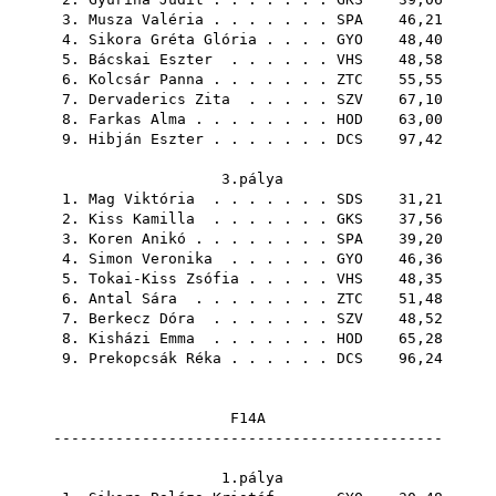
3.
Musza Valéria
. . . . . . .
SPA
46,21
4.
Sikora Gréta Glória
. . . .
GYO
48,40
5.
Bácskai Eszter
. . . . . .
VHS
48,58
6.
Kolcsár Panna
. . . . . . .
ZTC
55,55
7.
Dervaderics Zita
. . . . .
SZV
67,10
8.
Farkas Alma
. . . . . . . .
HOD
63,00
9.
Hibján Eszter
. . . . . . .
DCS
97,42
3.pálya
1.
Mag Viktória
. . . . . . .
SDS
31,21
2.
Kiss Kamilla
. . . . . . .
GKS
37,56
3.
Koren Anikó
. . . . . . . .
SPA
39,20
4.
Simon Veronika
. . . . . .
GYO
46,36
5.
Tokai-Kiss Zsófia
. . . . .
VHS
48,35
6.
Antal Sára
. . . . . . . .
ZTC
51,48
7.
Berkecz Dóra
. . . . . . .
SZV
48,52
8.
Kisházi Emma
. . . . . . .
HOD
65,28
9.
Prekopcsák Réka
. . . . . .
DCS
96,24
F14A
--------------------------------------------
1.pálya