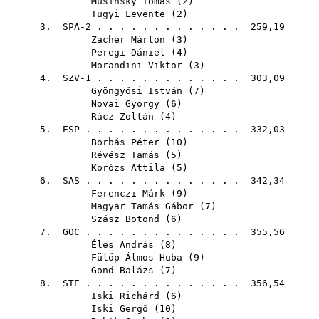
Mušinský Tomáš
(
2
)
Tugyi Levente
(
2
)
3. SPA-2 . . . . . . . . . . . . . 259,19
Zacher Márton
(
3
)
Peregi Dániel
(
4
)
Morandini Viktor
(
3
)
4. SZV-1 . . . . . . . . . . . . . 303,09
Gyöngyösi István
(
7
)
Novai György
(
6
)
Rácz Zoltán
(
4
)
5.
ESP
. . . . . . . . . . . . . . 332,03
Borbás Péter
(
10
)
Révész Tamás
(
5
)
Korózs Attila
(
5
)
6.
SAS
. . . . . . . . . . . . . . 342,34
Ferenczi Márk
(
9
)
Magyar Tamás Gábor
(
7
)
Szász Botond
(
6
)
7.
GOC
. . . . . . . . . . . . . . 355,56
Éles András
(
8
)
Fülöp Álmos Huba
(
9
)
Gond Balázs
(
7
)
8.
STE
. . . . . . . . . . . . . . 356,54
Iski Richárd
(
6
)
Iski Gergő
(
10
)