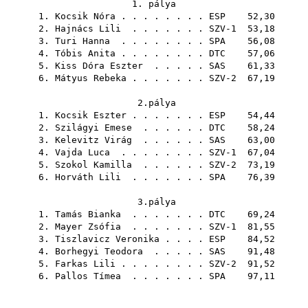
1. pálya
1.
Kocsik Nóra
. . . . . . . .
ESP
52,30
2.
Hajnács Lili
. . . . . . . SZV-1 53,18
3.
Turi Hanna
. . . . . . . .
SPA
56,08
4.
Tóbis Anita
. . . . . . . .
DTC
57,06
5.
Kiss Dóra Eszter
. . . . .
SAS
61,33
6.
Mátyus Rebeka
. . . . . . . SZV-2 67,19
2.pálya
1.
Kocsik Eszter
. . . . . . .
ESP
54,44
2.
Szilágyi Emese
. . . . . .
DTC
58,24
3.
Kelevitz Virág
. . . . . .
SAS
63,00
4.
Vajda Luca
. . . . . . . . SZV-1 67,04
5.
Szokol Kamilla
. . . . . . SZV-2 73,19
6.
Horváth Lili
. . . . . . .
SPA
76,39
3.pálya
1.
Tamás Bianka
. . . . . . .
DTC
69,24
2.
Mayer Zsófia
. . . . . . . SZV-1 81,55
3.
Tiszlavicz Veronika
. . . .
ESP
84,52
4.
Borhegyi Teodora
. . . . .
SAS
91,48
5.
Farkas Lili
. . . . . . . . SZV-2 91,52
6.
Pallos Tímea
. . . . . . .
SPA
97,11