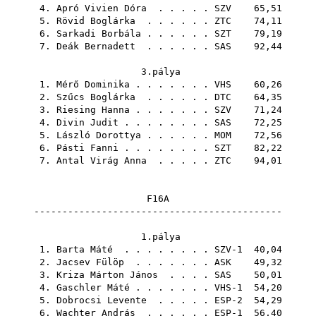
4.
Apró Vivien Dóra
. . . . .
SZV
65,51
5.
Rövid Boglárka
. . . . . .
ZTC
74,11
6.
Sarkadi Borbála
. . . . . .
SZT
79,19
7.
Deák Bernadett
. . . . . .
SAS
92,44
3.pálya
1.
Mérő Dominika
. . . . . . .
VHS
60,26
2.
Szűcs Boglárka
. . . . . .
DTC
64,35
3.
Riesing Hanna
. . . . . . .
SZV
71,24
4.
Divin Judit
. . . . . . . .
SAS
72,25
5.
László Dorottya
. . . . . .
MOM
72,56
6.
Pásti Fanni
. . . . . . . .
SZT
82,22
7.
Antal Virág Anna
. . . . .
ZTC
94,01
F16A
--------------------------------------------
1.pálya
1.
Barta Máté
. . . . . . . . SZV-1 40,04
2.
Jacsev Fülöp
. . . . . . .
ASK
49,32
3.
Kriza Márton János
. . . .
SAS
50,01
4.
Gaschler Máté
. . . . . . . VHS-1 54,20
5.
Dobrocsi Levente
. . . . . ESP-2 54,29
6.
Wachter András
. . . . . . ESP-1 56,40