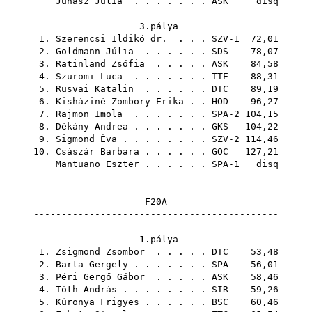
Juhász Júlia
. . . . . . .
ASK
disq
3.pálya
1.
Szerencsi Ildikó dr.
. . . SZV-1 72,01
2.
Goldmann Júlia
. . . . . .
SDS
78,07
3.
Ratinland Zsófia
. . . . .
ASK
84,58
4.
Szuromi Luca
. . . . . . .
TTE
88,31
5.
Rusvai Katalin
. . . . . .
DTC
89,19
6.
Kisháziné Zombory Erika
. .
HOD
96,27
7.
Rajmon Imola
. . . . . . . SPA-2 104,15
8.
Dékány Andrea
. . . . . . .
GKS
104,22
9.
Sigmond Éva
. . . . . . . . SZV-2 114,46
10.
Császár Barbara
. . . . . .
GOC
127,21
Mantuano Eszter
. . . . . . SPA-1 disq
F20A
--------------------------------------------
1.pálya
1.
Zsigmond Zsombor
. . . . .
DTC
53,48
2.
Barta Gergely
. . . . . . .
SPA
56,01
3.
Péri Gergő Gábor
. . . . .
ASK
58,46
4.
Tóth András
. . . . . . . .
SIR
59,26
5.
Küronya Frigyes
. . . . . .
BSC
60,46