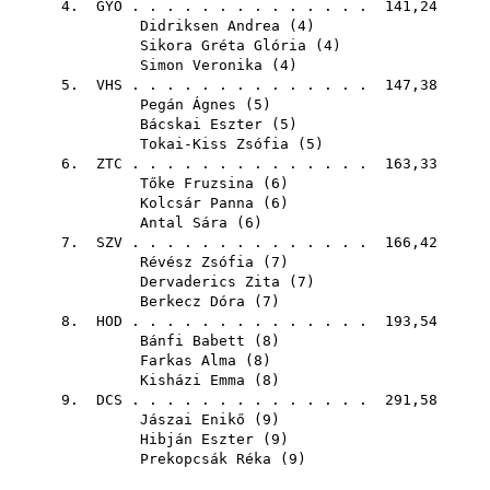
4.
GYO
. . . . . . . . . . . . . . 141,24
Didriksen Andrea
(
4
)
Sikora Gréta Glória
(
4
)
Simon Veronika
(
4
)
5.
VHS
. . . . . . . . . . . . . . 147,38
Pegán Ágnes
(
5
)
Bácskai Eszter
(
5
)
Tokai-Kiss Zsófia
(
5
)
6.
ZTC
. . . . . . . . . . . . . . 163,33
Tőke Fruzsina
(
6
)
Kolcsár Panna
(
6
)
Antal Sára
(
6
)
7.
SZV
. . . . . . . . . . . . . . 166,42
Révész Zsófia
(
7
)
Dervaderics Zita
(
7
)
Berkecz Dóra
(
7
)
8.
HOD
. . . . . . . . . . . . . . 193,54
Bánfi Babett
(
8
)
Farkas Alma
(
8
)
Kisházi Emma
(
8
)
9.
DCS
. . . . . . . . . . . . . . 291,58
Jászai Enikő
(
9
)
Hibján Eszter
(
9
)
Prekopcsák Réka
(
9
)