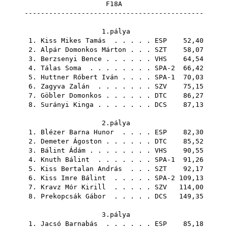
F18A
--------------------------------------------
1.pálya
1.
Kiss Mikes Tamás
. . . . .
ESP
52,40
2.
Alpár Domonkos Márton
. . .
SZT
58,07
3.
Berzsenyi Bence
. . . . . .
VHS
64,54
4.
Tálas Soma
. . . . . . . . SPA-2 66,42
5.
Huttner Róbert Iván
. . . . SPA-1 70,03
6.
Zagyva Zalán
. . . . . . .
SZV
75,15
7.
Göbler Domonkos
. . . . . .
DTC
86,27
8.
Surányi Kinga
. . . . . . .
DCS
87,13
2.pálya
1.
Blézer Barna Hunor
. . . .
ESP
82,30
2.
Demeter Ágoston
. . . . . .
DTC
85,52
3.
Bálint Ádám
. . . . . . . .
VHS
90,55
4.
Knuth Bálint
. . . . . . . SPA-1 91,26
5.
Kiss Bertalan András
. . .
SZT
92,17
6.
Kiss Imre Bálint
. . . . . SPA-2 109,13
7.
Kravz Mór Kirill
. . . . .
SZV
114,00
8.
Prekopcsák Gábor
. . . . .
DCS
149,35
3.pálya
1.
Jacsó Barnabás
. . . . . .
ESP
85,18