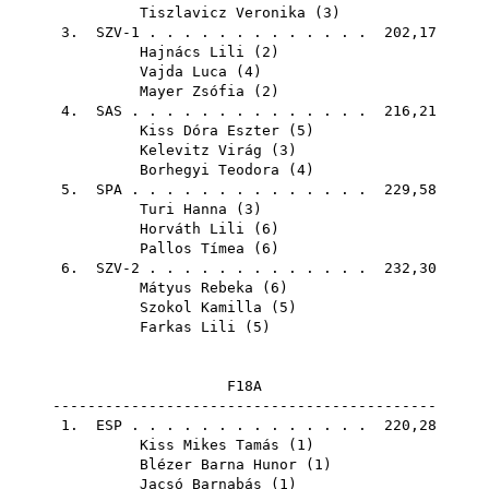
Tiszlavicz Veronika
(
3
)
3. SZV-1 . . . . . . . . . . . . . 202,17
Hajnács Lili
(
2
)
Vajda Luca
(
4
)
Mayer Zsófia
(
2
)
4.
SAS
. . . . . . . . . . . . . . 216,21
Kiss Dóra Eszter
(
5
)
Kelevitz Virág
(
3
)
Borhegyi Teodora
(
4
)
5.
SPA
. . . . . . . . . . . . . . 229,58
Turi Hanna
(
3
)
Horváth Lili
(
6
)
Pallos Tímea
(
6
)
6. SZV-2 . . . . . . . . . . . . . 232,30
Mátyus Rebeka
(
6
)
Szokol Kamilla
(
5
)
Farkas Lili
(
5
)
F18A
--------------------------------------------
1.
ESP
. . . . . . . . . . . . . . 220,28
Kiss Mikes Tamás
(
1
)
Blézer Barna Hunor
(
1
)
Jacsó Barnabás
(
1
)