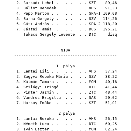
2.
Sarkadi Lehel
. . . . . . .
SZT
89,46
3.
Bálint Benedek
. . . . . .
VHS
91,33
4.
Papp Márton
. . . . . . . . SPA-1 109,08
5.
Barna Gergely
. . . . . . .
SZV
114,26
6.
Gáti András
. . . . . . . . SPA-2 118,30
7.
Jászai Tamás
. . . . . . .
DCS
195,21
Takács Gergely Levente
. .
DTC
disq
N18A
--------------------------------------------
1. pálya
1.
Lantai Lili
. . . . . . . .
VHS
37,24
2.
Zagyva Rebeka Mária
. . . .
SZV
38,22
3.
Kálmán Tamara
. . . . . . .
MOM
40,16
4.
Szilágyi Iringó
. . . . . .
DTC
41,44
5.
Pintér Jázmin
. . . . . . .
ZTC
48,44
6.
Vandrus Brigitta
. . . . .
SAS
50,02
7.
Harkay Emőke
. . . . . . .
SZT
51,01
2.pálya
1.
Lantai Boróka
. . . . . . .
VHS
56,15
2.
Németh Luca
. . . . . . . .
DTC
60,25
3.
Iván Eszter
. . . . . . . .
MOM
62,24