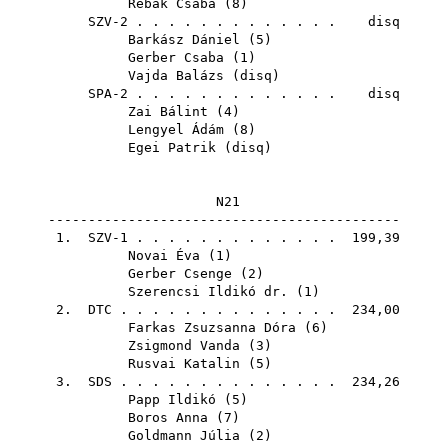
Rebák Csaba
(
8
)
SZV-2 . . . . . . . . . . . . . disq
Barkász Dániel
(
5
)
Gerber Csaba
(
1
)
Vajda Balázs
(
disq
)
SPA-2 . . . . . . . . . . . . . disq
Zai Bálint
(
4
)
Lengyel Ádám
(
8
)
Egei Patrik
(
disq
)
N21
--------------------------------------------
1. SZV-1 . . . . . . . . . . . . . 199,39
Novai Éva
(
1
)
Gerber Csenge
(
2
)
Szerencsi Ildikó dr.
(
1
)
2.
DTC
. . . . . . . . . . . . . . 234,00
Farkas Zsuzsanna Dóra
(
6
)
Zsigmond Vanda
(
3
)
Rusvai Katalin
(
5
)
3.
SDS
. . . . . . . . . . . . . . 234,26
Papp Ildikó
(
5
)
Boros Anna
(
7
)
Goldmann Júlia
(
2
)