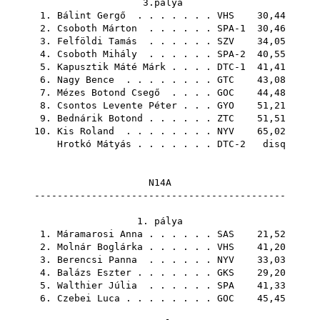
3.pálya
1.
Bálint Gergő
. . . . . . .
VHS
30,44
2.
Csoboth Márton
. . . . . . SPA-1 30,46
3.
Felföldi Tamás
. . . . . .
SZV
34,05
4.
Csoboth Mihály
. . . . . . SPA-2 40,55
5.
Kapusztik Máté Márk
. . . . DTC-1 41,41
6.
Nagy Bence
. . . . . . . .
GTC
43,08
7.
Mézes Botond Csegő
. . . .
GOC
44,48
8.
Csontos Levente Péter
. . .
GYO
51,21
9.
Bednárik Botond
. . . . . .
ZTC
51,51
10.
Kis Roland
. . . . . . . .
NYV
65,02
Hrotkó Mátyás
. . . . . . . DTC-2 disq
N14A
--------------------------------------------
1. pálya
1.
Máramarosi Anna
. . . . . .
SAS
21,52
2.
Molnár Boglárka
. . . . . .
VHS
41,20
3.
Berencsi Panna
. . . . . .
NYV
33,03
4.
Balázs Eszter
. . . . . . .
GKS
29,20
5.
Walthier Júlia
. . . . . .
SPA
41,33
6.
Czebei Luca
. . . . . . . .
GOC
45,45