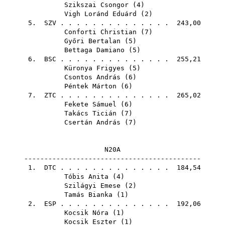
Szikszai Csongor
(
4
)
Vigh Loránd Eduárd
(
2
)
5.
SZV
. . . . . . . . . . . . . . 243,00
Conforti Christian
(
7
)
Győri Bertalan
(
5
)
Bettaga Damiano
(
5
)
6.
BSC
. . . . . . . . . . . . . . 255,21
Küronya Frigyes
(
5
)
Csontos András
(
6
)
Péntek Márton
(
6
)
7.
ZTC
. . . . . . . . . . . . . . 265,02
Fekete Sámuel
(
6
)
Takács Ticián
(
7
)
Csertán András
(
7
)
N20A
--------------------------------------------
1.
DTC
. . . . . . . . . . . . . . 184,54
Tóbis Anita
(
4
)
Szilágyi Emese
(
2
)
Tamás Bianka
(
1
)
2.
ESP
. . . . . . . . . . . . . . 192,06
Kocsik Nóra
(
1
)
Kocsik Eszter
(
1
)