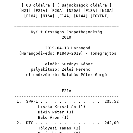
[
OB oldalra
] [
Bajnokságok oldalra
]
[
N21
] [
F21A
] [
F20A
] [
N20A
] [
F18A
] [
N18A
]
[
F16A
] [
N16A
] [
F14A
] [
N14A
] [
EGYÉNI
]
============================================
Nyílt Országos Csapatbajnokság
2019
2019-04-13 Harangod
(Harangodi-edő: K1840-2019) - Tömegrajtos
elnök:
Surányi Gábor
pályakitűző:
Zelei Ferenc
ellenőrzőbíró:
Balabás Péter Gergő
F21A
--------------------------------------------
1. SPA-1 . . . . . . . . . . . . . 235,52
Liszka Krisztián
(
1
)
Divin Péter
(
3
)
Bakó Áron
(
1
)
2.
DTC
. . . . . . . . . . . . . . 242,00
Tölgyesi Tamás
(
2
)