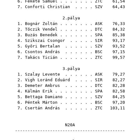
6.
Fekete Sámuel
. . . . . . .
ZTC
61,54
7.
Conforti Christian
. . . .
SZV
64,43
2.pálya
1.
Bognár Zoltán
. . . . . . .
ASK
76,33
2.
Tőczik Vendel
. . . . . . .
DTC
84,32
3.
Buzás Benedek
. . . . . . .
SPA
85,38
4.
Szikszai Csongor
. . . . .
SIR
93,17
5.
Győri Bertalan
. . . . . .
SZV
93,52
6.
Csontos András
. . . . . .
BSC
97,15
7.
Takács Ticián
. . . . . . .
ZTC
99,57
3.pálya
1.
Szalay Levente
. . . . . .
ASK
79,27
2.
Vigh Loránd Eduárd
. . . .
SIR
82,27
3.
Demeter Ambrus
. . . . . .
DTC
82,28
4.
Kálmán Erik
. . . . . . . .
SPA
82,58
5.
Bettaga Damiano
. . . . . .
SZV
84,25
6.
Péntek Márton
. . . . . . .
BSC
97,20
7.
Csertán András
. . . . . .
ZTC
103,11
N20A
--------------------------------------------