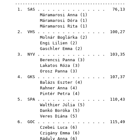
--------------------------------------------
1.
SAS
. . . . . . . . . . . . . . 76,13
Máramarosi Anna
(
1
)
Máramarosi Dóra
(
1
)
Máramarosi Rita
(
1
)
2.
VHS
. . . . . . . . . . . . . . 100,27
Molnár Boglárka
(
2
)
Engi Lilien
(
2
)
Gaschler Emma
(
2
)
3.
NYV
. . . . . . . . . . . . . . 103,35
Berencsi Panna
(
3
)
Lakatos Róza
(
3
)
Orosz Panna
(
3
)
4.
GKS
. . . . . . . . . . . . . . 107,37
Balázs Eszter
(
4
)
Rahner Anna
(
4
)
Pintér Petra
(
4
)
5.
SPA
. . . . . . . . . . . . . . 110,43
Walthier Júlia
(
5
)
Dankó Boróka
(
5
)
Veres Diána
(
5
)
6.
GOC
. . . . . . . . . . . . . . 115,49
Czebei Luca
(
6
)
Czigány Emma
(
6
)
Ráduly Anna
(
6
)