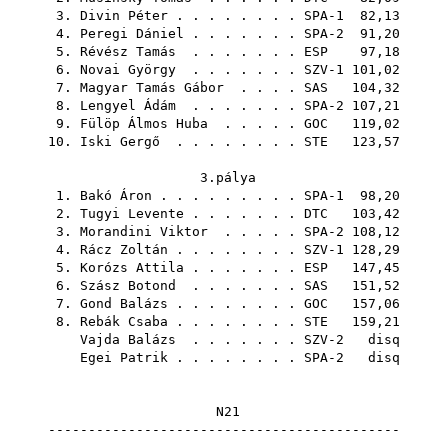
3.
Divin Péter
. . . . . . . . SPA-1 82,13
4.
Peregi Dániel
. . . . . . . SPA-2 91,20
5.
Révész Tamás
. . . . . . .
ESP
97,18
6.
Novai György
. . . . . . . SZV-1 101,02
7.
Magyar Tamás Gábor
. . . .
SAS
104,32
8.
Lengyel Ádám
. . . . . . . SPA-2 107,21
9.
Fülöp Álmos Huba
. . . . .
GOC
119,02
10.
Iski Gergő
. . . . . . . .
STE
123,57
3.pálya
1.
Bakó Áron
. . . . . . . . . SPA-1 98,20
2.
Tugyi Levente
. . . . . . .
DTC
103,42
3.
Morandini Viktor
. . . . . SPA-2 108,12
4.
Rácz Zoltán
. . . . . . . . SZV-1 128,29
5.
Korózs Attila
. . . . . . .
ESP
147,45
6.
Szász Botond
. . . . . . .
SAS
151,52
7.
Gond Balázs
. . . . . . . .
GOC
157,06
8.
Rebák Csaba
. . . . . . . .
STE
159,21
Vajda Balázs
. . . . . . . SZV-2 disq
Egei Patrik
. . . . . . . . SPA-2 disq
N21
--------------------------------------------