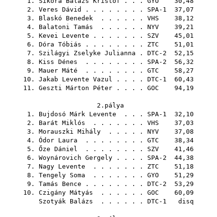
1.
Sikora Balázs Kristóf
. . .
GYO
30,48
2.
Veres Dávid
. . . . . . . . SPA-1 37,07
3.
Blaskó Benedek
. . . . . .
VHS
38,12
4.
Balatoni Tamás
. . . . . .
NYV
39,21
5.
Kevei Levente
. . . . . . .
SZV
45,01
6.
Dóra Tóbiás
. . . . . . . .
ZTC
51,01
7.
Szilágyi Zselyke Julianna
. DTC-2 52,15
8.
Kiss Dénes
. . . . . . . . SPA-2 56,32
9.
Mauer Máté
. . . . . . . .
GTC
58,27
10.
Jakab Levente Vazul
. . . . DTC-1 60,43
11.
Geszti Márton Péter
. . . .
GOC
94,19
2.pálya
1.
Bujdosó Márk Levente
. . . SPA-1 32,10
2.
Barát Miklós
. . . . . . .
VHS
37,03
3.
Morauszki Mihály
. . . . .
NYV
37,08
4.
Ódor Laura
. . . . . . . .
GTC
38,34
5.
Őze Dániel
. . . . . . . .
SZV
41,46
6.
Woynárovich Gergely
. . . . SPA-2 44,38
7.
Nagy Levente
. . . . . . .
ZTC
51,18
8.
Tengely Soma
. . . . . . .
GYO
51,29
9.
Tamás Bence
. . . . . . . . DTC-2 53,29
10.
Czigány Mátyás
. . . . . .
GOC
60,09
Szotyák Balázs
. . . . . . DTC-1 disq