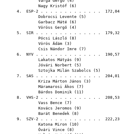
Varga Gergő
(
4
)
Nagy Kristóf
(
6
)
4. ESP-2 . . . . . . . . . . . . . 172,04
Dobrocsi Levente
(
5
)
Garbacz Máté
(
6
)
Vöröss Gergő
(
4
)
5.
SIR
. . . . . . . . . . . . . . 179,32
Pócsi László
(
8
)
Vörös Ádám
(
3
)
Csis Nándor Imre
(
7
)
6.
NYV
. . . . . . . . . . . . . . 190,57
Lakatos Mátyás
(
9
)
Jóvári Norbert
(
5
)
Sztojka Milán Szabolcs
(
5
)
7.
SAS
. . . . . . . . . . . . . . 204,01
Kriza Márton János
(
3
)
Máramarosi Ákos
(
7
)
Bárdos Dominik
(
11
)
8. VHS-2 . . . . . . . . . . . . . 208,53
Vass Bence
(
7
)
Kovács Jeromos
(
9
)
Barát Benedek
(
8
)
9. SZV-2 . . . . . . . . . . . . . 222,23
Katona Miron
(
10
)
Óvári Vince
(
8
)