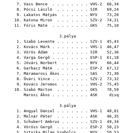
7.
Vass Bence
. . . . . . . . VHS-2 66,34
8.
Pócsi László
. . . . . . .
SIR
69,24
9.
Lakatos Mátyás
. . . . . .
NYV
73,20
10.
Katona Miron
. . . . . . . SZV-2 74,31
11.
Fóris Máté
. . . . . . . .
GKS
75,10
2.pálya
1.
Szabó Levente
. . . . . . . SZV-1 45,43
2.
Kovács Márk
. . . . . . . . VHS-1 46,47
3.
Vörös Ádám
. . . . . . . .
SIR
52,36
4.
Varga Gergő
. . . . . . . . ESP-1 61,18
5.
Jóvári Norbert
. . . . . .
NYV
66,44
6.
Garbacz Máté
. . . . . . . ESP-2 67,12
7.
Máramarosi Ákos
. . . . . .
SAS
71,30
8.
Óvári Vince
. . . . . . . . SZV-2 73,32
9.
Kovács Jeromos
. . . . . . VHS-2 75,45
10.
Szabó Márton
. . . . . . .
GKS
78,59
Marosi Ákos
. . . . . . . .
ASK
disq
3.pálya
1.
Angyal Dániel
. . . . . . . VHS-1 40,01
2.
Molnár Péter
. . . . . . .
ASK
46,35
3.
Schubert Ambrus
. . . . . . SZV-1 49,34
4.
Vöröss Gergő
. . . . . . . ESP-2 50,23
5.
Sztojka Milán Szabolcs
. .
NYV
50,53