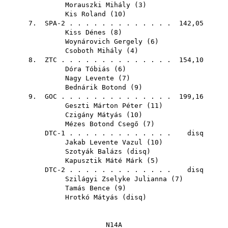
Morauszki Mihály
(
3
)
Kis Roland
(
10
)
7. SPA-2 . . . . . . . . . . . . . 142,05
Kiss Dénes
(
8
)
Woynárovich Gergely
(
6
)
Csoboth Mihály
(
4
)
8.
ZTC
. . . . . . . . . . . . . . 154,10
Dóra Tóbiás
(
6
)
Nagy Levente
(
7
)
Bednárik Botond
(
9
)
9.
GOC
. . . . . . . . . . . . . . 199,16
Geszti Márton Péter
(
11
)
Czigány Mátyás
(
10
)
Mézes Botond Csegő
(
7
)
DTC-1 . . . . . . . . . . . . . disq
Jakab Levente Vazul
(
10
)
Szotyák Balázs
(
disq
)
Kapusztik Máté Márk
(
5
)
DTC-2 . . . . . . . . . . . . . disq
Szilágyi Zselyke Julianna
(
7
)
Tamás Bence
(
9
)
Hrotkó Mátyás
(
disq
)
N14A