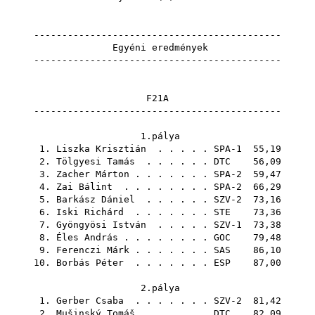
--------------------------------------------
Egyéni eredmények
--------------------------------------------
F21A
--------------------------------------------
1.pálya
1.
Liszka Krisztián
. . . . . SPA-1 55,19
2.
Tölgyesi Tamás
. . . . . .
DTC
56,09
3.
Zacher Márton
. . . . . . . SPA-2 59,47
4.
Zai Bálint
. . . . . . . . SPA-2 66,29
5.
Barkász Dániel
. . . . . . SZV-2 73,16
6.
Iski Richárd
. . . . . . .
STE
73,36
7.
Gyöngyösi István
. . . . . SZV-1 73,38
8.
Éles András
. . . . . . . .
GOC
79,48
9.
Ferenczi Márk
. . . . . . .
SAS
86,10
10.
Borbás Péter
. . . . . . .
ESP
87,00
2.pálya
1.
Gerber Csaba
. . . . . . . SZV-2 81,42
2.
Mušinský Tomáš
. . . . . .
DTC
82,09