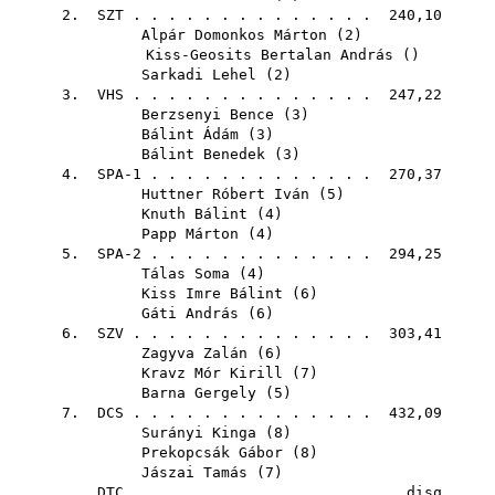
2.
SZT
. . . . . . . . . . . . . . 240,10
Alpár Domonkos Márton
(
2
)
Kiss-Geosits Bertalan András
()
Sarkadi Lehel
(
2
)
3.
VHS
. . . . . . . . . . . . . . 247,22
Berzsenyi Bence
(
3
)
Bálint Ádám
(
3
)
Bálint Benedek
(
3
)
4. SPA-1 . . . . . . . . . . . . . 270,37
Huttner Róbert Iván
(
5
)
Knuth Bálint
(
4
)
Papp Márton
(
4
)
5. SPA-2 . . . . . . . . . . . . . 294,25
Tálas Soma
(
4
)
Kiss Imre Bálint
(
6
)
Gáti András
(
6
)
6.
SZV
. . . . . . . . . . . . . . 303,41
Zagyva Zalán
(
6
)
Kravz Mór Kirill
(
7
)
Barna Gergely
(
5
)
7.
DCS
. . . . . . . . . . . . . . 432,09
Surányi Kinga
(
8
)
Prekopcsák Gábor
(
8
)
Jászai Tamás
(
7
)
DTC
. . . . . . . . . . . . . . disq