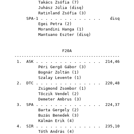
Takács Zsófia
(
7
)
Juhász Júlia
(
disq
)
Ratinland Zsófia
(
3
)
SPA-1 . . . . . . . . . . . . . disq
Egei Petra
(
2
)
Morandini Hanga
(
1
)
Mantuano Eszter
(
disq
)
F20A
--------------------------------------------
1.
ASK
. . . . . . . . . . . . . . 214,46
Péri Gergő Gábor
(
3
)
Bognár Zoltán
(
1
)
Szalay Levente
(
1
)
2.
DTC
. . . . . . . . . . . . . . 220,48
Zsigmond Zsombor
(
1
)
Tőczik Vendel
(
2
)
Demeter Ambrus
(
3
)
3.
SPA
. . . . . . . . . . . . . . 224,37
Barta Gergely
(
2
)
Buzás Benedek
(
3
)
Kálmán Erik
(
4
)
4.
SIR
. . . . . . . . . . . . . . 235,10
Tóth András
(
4
)