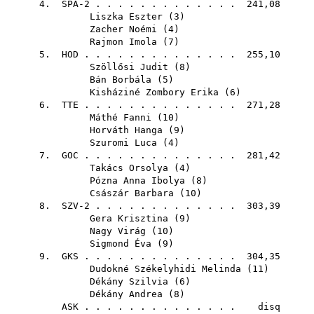
4. SPA-2 . . . . . . . . . . . . . 241,08
Liszka Eszter
(
3
)
Zacher Noémi
(
4
)
Rajmon Imola
(
7
)
5.
HOD
. . . . . . . . . . . . . . 255,10
Szöllősi Judit
(
8
)
Bán Borbála
(
5
)
Kisháziné Zombory Erika
(
6
)
6.
TTE
. . . . . . . . . . . . . . 271,28
Máthé Fanni
(
10
)
Horváth Hanga
(
9
)
Szuromi Luca
(
4
)
7.
GOC
. . . . . . . . . . . . . . 281,42
Takács Orsolya
(
4
)
Pózna Anna Ibolya
(
8
)
Császár Barbara
(
10
)
8. SZV-2 . . . . . . . . . . . . . 303,39
Gera Krisztina
(
9
)
Nagy Virág
(
10
)
Sigmond Éva
(
9
)
9.
GKS
. . . . . . . . . . . . . . 304,35
Dudokné Székelyhidi Melinda
(
11
)
Dékány Szilvia
(
6
)
Dékány Andrea
(
8
)
ASK
. . . . . . . . . . . . . . disq