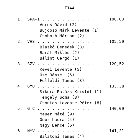
F14A
--------------------------------------------
1. SPA-1 . . . . . . . . . . . . . 100,03
Veres Dávid
(
2
)
Bujdosó Márk Levente
(
1
)
Csoboth Márton
(
2
)
2.
VHS
. . . . . . . . . . . . . . 105,59
Blaskó Benedek
(
3
)
Barát Miklós
(
2
)
Bálint Gergő
(
1
)
3.
SZV
. . . . . . . . . . . . . . 120,52
Kevei Levente
(
5
)
Őze Dániel
(
5
)
Felföldi Tamás
(
3
)
4.
GYO
. . . . . . . . . . . . . . 133,38
Sikora Balázs Kristóf
(
1
)
Tengely Soma
(
8
)
Csontos Levente Péter
(
8
)
5.
GTC
. . . . . . . . . . . . . . 140,09
Mauer Máté
(
9
)
Ódor Laura
(
4
)
Nagy Bence
(
6
)
6.
NYV
. . . . . . . . . . . . . . 141,31
Balatoni Tamás
(
4
)