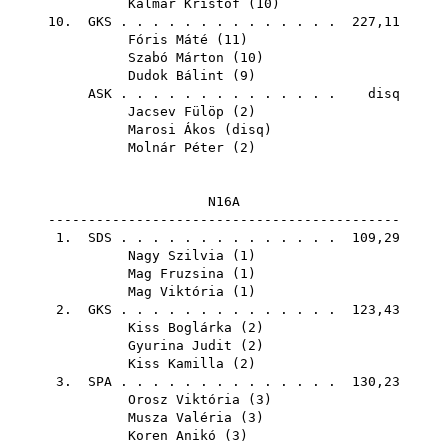
Kalmár Kristóf
(
10
)
10.
GKS
. . . . . . . . . . . . . . 227,11
Fóris Máté
(
11
)
Szabó Márton
(
10
)
Dudok Bálint
(
9
)
ASK
. . . . . . . . . . . . . . disq
Jacsev Fülöp
(
2
)
Marosi Ákos
(
disq
)
Molnár Péter
(
2
)
N16A
--------------------------------------------
1.
SDS
. . . . . . . . . . . . . . 109,29
Nagy Szilvia
(
1
)
Mag Fruzsina
(
1
)
Mag Viktória
(
1
)
2.
GKS
. . . . . . . . . . . . . . 123,43
Kiss Boglárka
(
2
)
Gyurina Judit
(
2
)
Kiss Kamilla
(
2
)
3.
SPA
. . . . . . . . . . . . . . 130,23
Orosz Viktória
(
3
)
Musza Valéria
(
3
)
Koren Anikó
(
3
)