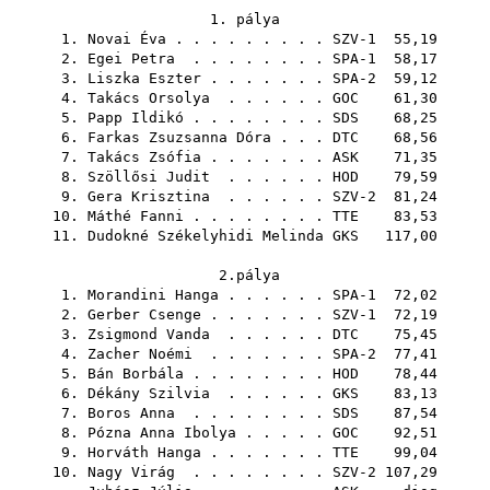
1. pálya
1.
Novai Éva
. . . . . . . . . SZV-1 55,19
2.
Egei Petra
. . . . . . . . SPA-1 58,17
3.
Liszka Eszter
. . . . . . . SPA-2 59,12
4.
Takács Orsolya
. . . . . .
GOC
61,30
5.
Papp Ildikó
. . . . . . . .
SDS
68,25
6.
Farkas Zsuzsanna Dóra
. . .
DTC
68,56
7.
Takács Zsófia
. . . . . . .
ASK
71,35
8.
Szöllősi Judit
. . . . . .
HOD
79,59
9.
Gera Krisztina
. . . . . . SZV-2 81,24
10.
Máthé Fanni
. . . . . . . .
TTE
83,53
11.
Dudokné Székelyhidi Melinda
GKS
117,00
2.pálya
1.
Morandini Hanga
. . . . . . SPA-1 72,02
2.
Gerber Csenge
. . . . . . . SZV-1 72,19
3.
Zsigmond Vanda
. . . . . .
DTC
75,45
4.
Zacher Noémi
. . . . . . . SPA-2 77,41
5.
Bán Borbála
. . . . . . . .
HOD
78,44
6.
Dékány Szilvia
. . . . . .
GKS
83,13
7.
Boros Anna
. . . . . . . .
SDS
87,54
8.
Pózna Anna Ibolya
. . . . .
GOC
92,51
9.
Horváth Hanga
. . . . . . .
TTE
99,04
10.
Nagy Virág
. . . . . . . . SZV-2 107,29