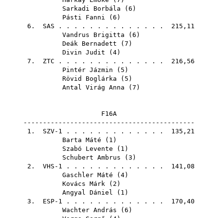
Sarkadi Borbála
(
6
)
Pásti Fanni
(
6
)
6.
SAS
. . . . . . . . . . . . . . 215,11
Vandrus Brigitta
(
6
)
Deák Bernadett
(
7
)
Divin Judit
(
4
)
7.
ZTC
. . . . . . . . . . . . . . 216,56
Pintér Jázmin
(
5
)
Rövid Boglárka
(
5
)
Antal Virág Anna
(
7
)
F16A
--------------------------------------------
1. SZV-1 . . . . . . . . . . . . . 135,21
Barta Máté
(
1
)
Szabó Levente
(
1
)
Schubert Ambrus
(
3
)
2. VHS-1 . . . . . . . . . . . . . 141,08
Gaschler Máté
(
4
)
Kovács Márk
(
2
)
Angyal Dániel
(
1
)
3. ESP-1 . . . . . . . . . . . . . 170,40
Wachter András
(
6
)