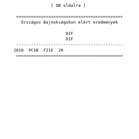
[
OB oldalra
]
===========================================
Országos Bajnokságokon elért eredmények
DIF
DIF
-------------------------------------------
2010
PCSB
F21E
20
===========================================