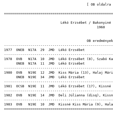
[
OB oldalra
=====================================================
Lékó Erzsébet / Bakon
19
OB ered
-----------------------------------------------------
1977
ONEB
N17A
29
JMD
Lékó 
-----------------------------------------------------
1978
OVB
N17A
10
JMD
Lékó Erzsébet (
8
),
Szabó Ka
ONEB
N17A
11
JMD
Lékó 
-----------------------------------------------------
1980
OVB
N19E
12
JMD
Kiss Mária
(
13
),
Halaj Mári
ONEB
N19E
34
JMD
Lékó 
-----------------------------------------------------
1981
OCSB
N19E
11
JMD
Lékó Erzsébet (
17
),
Kissné 
-----------------------------------------------------
1982
OVB
N19E
14
JMD
Deli Júlianna
(
disq
),
Kissn
-----------------------------------------------------
1983
OVB
N19E
10
JMD
Kissné Kiss Mária
(
9
),
Hala
=====================================================