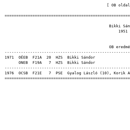
[
OB oldal
=====================================================
Bikki 
19
OB ere
-----------------------------------------------------
1971
OÉEB
F21A
20
HZS
Bikk
ONEB
F19A
7
HZS
Bikk
-----------------------------------------------------
1976
OCSB
F21E
7
PSE
Gyalog László
(
10
),
Korik A
=====================================================