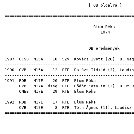
[
OB oldalra
=====================================================
Blum 
19
OB eredm
-----------------------------------------------------
1987
OCSB
N15A
10
SZV
Kovács Ivett
(
26
),
B. Nag
-----------------------------------------------------
1990
OVB
N15A
12
RTE
Balázs Ildikó
(
3
),
Laudis
-----------------------------------------------------
1991
ROB
N17E
20
RTE
Blum
OVB
N17A
disq
RTE
Hődör Katalin
(
2
), Blum R
ONEB
N17E
29
RTE
Blum
-----------------------------------------------------
1992
ROB
N17E
17
RTE
Blum
OVB
N17E
8
RTE
Tóth Ágnes
(
11
),
Laudisz 
=====================================================