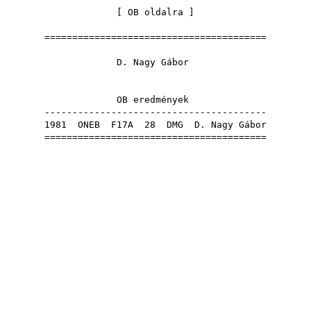
[
OB oldalra
]
========================================
D. Nagy Gábor
OB eredmények
----------------------------------------
1981
ONEB
F17A
28
DMG
D. Nagy Gábor
========================================