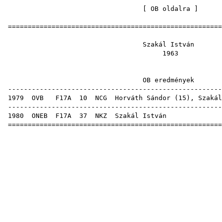
[
OB oldalra
=====================================================
Szakál I
19
OB eredm
-----------------------------------------------------
1979
OVB
F17A
10
NCG
Horváth Sándor
(
15
), Szakál
-----------------------------------------------------
1980
ONEB
F17A
37
NKZ
Szakál
=====================================================