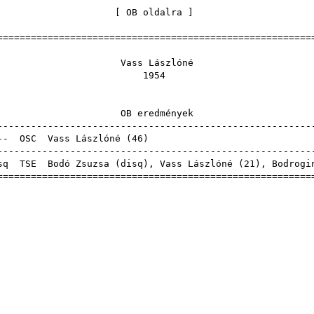
[
OB oldalra
======================================================
ss Lászl
195
 eredmén
------------------------------------------------------
--
OSC
Vass Lászlóné
(
46
------------------------------------------------------
sq
TSE
Bodó Zsuzsa
(
disq
), Vass Lászlóné (
21
),
Bodrogi
======================================================