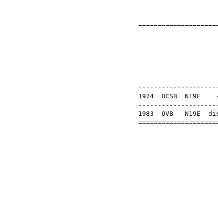
=====================
Va
OB
---------------------
1974
OCSB
N19E
---------------------
1983
OVB
N19E
di
=====================