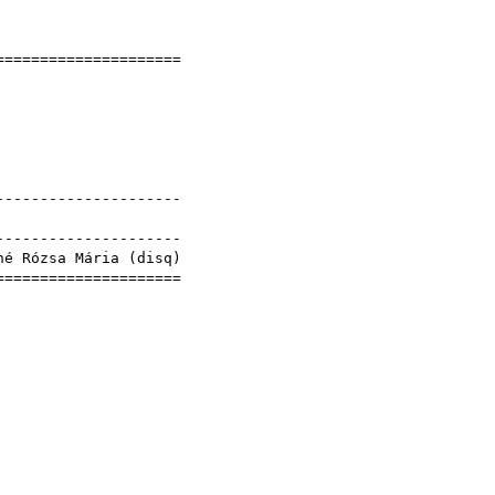
]
======================
óné
4
yek
----------------------
)
----------------------
né Rózsa Mária
(
disq
)
======================