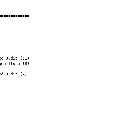
]
==============
it
5
yek
--------------
bó Judit (
11
)
gen Ilona
(
8
)
--------------
bó Judit (
9
)
--------------
dit
--------------
dit
==============