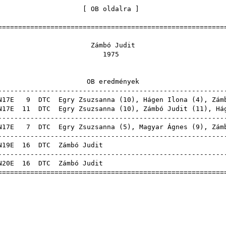
[
OB oldalra
======================================================
ámbó Jud
197
 eredmén
------------------------------------------------------
17E
9
DTC
Egry Zsuzsanna
(
10
),
Hágen Ilona
(
4
), Zám
17E
11
DTC
Egry Zsuzsanna
(
10
), Zámbó Judit (
11
),
Há
------------------------------------------------------
17E
7
DTC
Egry Zsuzsanna
(
5
),
Magyar Ágnes
(
9
), Zám
------------------------------------------------------
19E
16
DTC
Zámbó Ju
------------------------------------------------------
20E
16
DTC
Zámbó Ju
======================================================