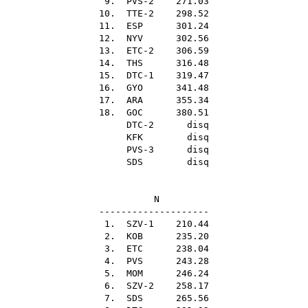
9. PVS-2 271.03
10. TTE-2 298.52
11.
ESP
301.24
12.
NYV
302.56
13. ETC-2 306.59
14.
THS
316.48
15. DTC-1 319.47
16.
GYO
341.48
17.
ARA
355.34
18.
GOC
380.51
DTC-2 disq
KFK
disq
PVS-3 disq
SDS
disq
N
--------------------
1. SZV-1 210.44
2.
KOB
235.20
3.
ETC
238.04
4.
PVS
243.28
5.
MOM
246.24
6. SZV-2 258.17
7.
SDS
265.56