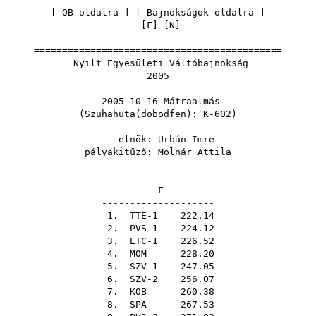
[
OB oldalra
] [
Bajnokságok oldalra
]
[
F
] [
N
]
============================================
Nyilt Egyesületi Váltóbajnokság
2005
2005-10-16 Mátraalmás
(Szuhahuta(dobodfen): K-602)
elnök:
Urbán Imre
pályakitűző:
Molnár Attila
F
--------------------
1. TTE-1 222.14
2. PVS-1 224.12
3. ETC-1 226.52
4.
MOM
228.20
5. SZV-1 247.05
6. SZV-2 256.07
7.
KOB
260.38
8.
SPA
267.53