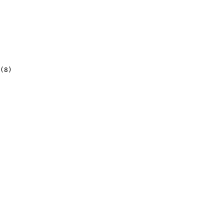
(
8
)
)
)