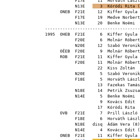
F17E
11
Horváth Lászl
N13E
3
Kóródi Rita
(
ONEB
F21E
12
Kiffer Gyula
F17E
19
Medve Norbert
N13E
20
Benke Noémi
--------------------------------------
1995
OHEB
F21E
6
Kiffer Gyula
F20E
6
Molnár Róbert
N20E
12
Szabó Veronik
OÉEB
F20E
9
Molnár Róbert
ROB
F21E
11
Kiffer Gyula
F20E
11
Molnár Róbert
22
Kiss Zoltán
N20E
5
Szabó Veronik
F18E
5
Horváth Lászl
13
Fazekas Tamás
N18E
14
Petrik Zsuzsa
N14E
5
Benke Noémi
9
Kovács Edit
17
Kóródi Rita
OVB
F21E
7
Prill László
F18E
6
Horváth Lászl
N18E
disq
Ádám Vera
(
8
N14E
4
Kovács Edit
(
ONEB
F21E
11
Kiffer Gyula