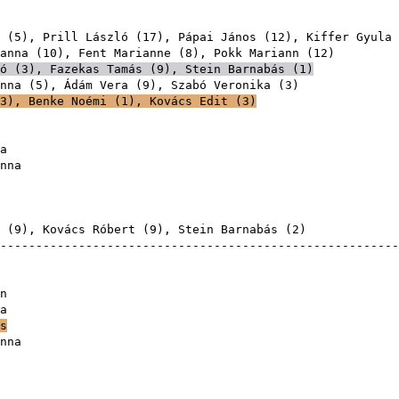
(
5
),
Prill László
(
17
),
Pápai János
(
12
),
Kiffer Gyula
anna
(
10
),
Fent Marianne
(
8
),
Pokk Mariann
(
12
ó
(
3
),
Fazekas Tamás
(
9
),
Stein Barnabás
(
1
)
nna
(
5
),
Ádám Vera
(
9
),
Szabó Veronika
(
3
3
),
Benke Noémi
(
1
),
Kovács Edit
(
3
)
a
nna
(
9
),
Kovács Róbert
(
9
),
Stein Barnabás
(
2
-------------------------------------------------------
n
a
s
nna