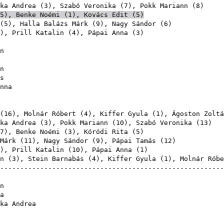
ka Andrea
(
3
),
Szabó Veronika
(
7
),
Pokk Mariann
(
8
5
),
Benke Noémi
(
1
),
Kovács Edit
(
5
)
(
5
),
Halla Balázs Márk
(
9
),
Nagy Sándor
(
6
),
Prill Katalin
(
4
),
Pápai Anna
(
3
n
n
s
nna
(
16
),
Molnár Róbert
(
4
),
Kiffer Gyula
(
1
),
Ágoston Zoltá
ka Andrea
(
3
),
Pokk Mariann
(
10
),
Szabó Veronika
(
13
7
),
Benke Noémi
(
3
),
Kóródi Rita
(
5
Márk
(
11
),
Nagy Sándor
(
9
),
Pápai Tamás
(
12
),
Prill Katalin
(
10
),
Pápai Anna
(
1
n
(
3
),
Stein Barnabás
(
4
),
Kiffer Gyula
(
1
),
Molnár Róbe
-------------------------------------------------------
n
a
ka Andrea