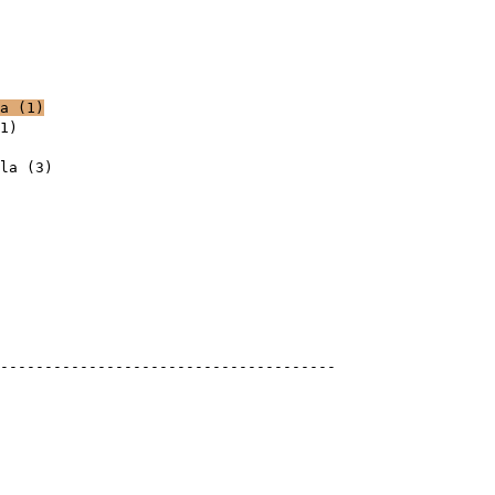
a
(
1
)
1
)
la
(
3
)
meretlen (?)
)
---------------------------------------