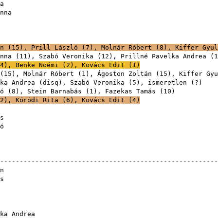
a
nna
n
(
15
),
Prill László
(
7
),
Molnár Róbert
(
8
),
Kiffer Gyul
nna
(
11
),
Szabó Veronika
(
12
),
Prillné Pavelka Andrea
(
1
4
),
Benke Noémi
(
2
),
Kovács Edit
(
1
)
(
15
),
Molnár Róbert
(
1
),
Ágoston Zoltán
(
15
),
Kiffer Gyu
ka Andrea
(
disq
),
Szabó Veronika
(
5
), is
ó
(
8
),
Stein Barnabás
(
1
),
Fazekas Tamás
(
10
2
),
Kóródi Rita
(
6
),
Kovács Edit
(
4
)
s
ó
-------------------------------------------------------
n
s
ka Andrea