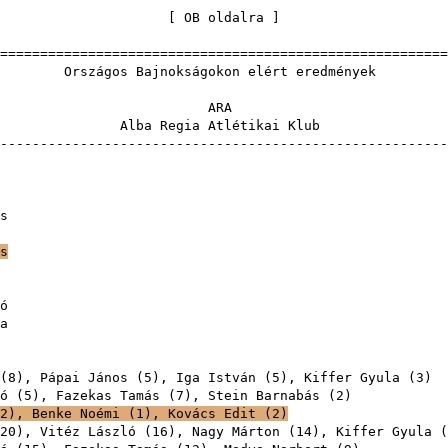
[
OB oldalra
=======================================================
jnokságokon elér
AR
gia Atléti
-------------------------------------------------------
s
s
ó
a
(
8
),
Pápai János
(
5
),
Iga István
(
5
),
Kiffer Gyula
(
3
ó
(
5
),
Fazekas Tamás
(
7
),
Stein Barnabás
(
2
2
),
Benke Noémi
(
1
),
Kovács Edit
(
2
)
20
),
Vitéz László
(
16
),
Nagy Márton
(
14
),
Kiffer Gyula
(