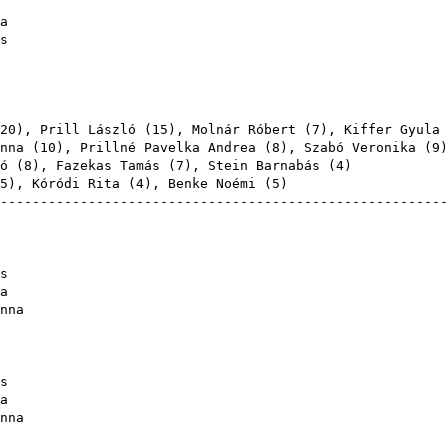
a
s
20
),
Prill László
(
15
),
Molnár Róbert
(
7
),
Kiffer Gyula
nna
(
10
),
Prillné Pavelka Andrea
(
8
),
Szabó Veronika
(
9
ó
(
8
),
Fazekas Tamás
(
7
),
Stein Barnabás
(
4
5
),
Kóródi Rita
(
4
),
Benke Noémi
(
5
-------------------------------------------------------
s
a
nna
s
a
nna