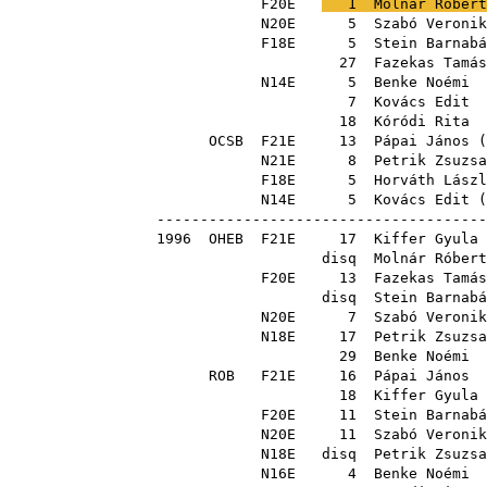
F20E
1
Molnár Róbert
N20E
5
Szabó Veronik
F18E
5
Stein Barnabá
27
Fazekas Tamás
N14E
5
Benke Noémi
7
Kovács Edit
18
Kóródi Rita
OCSB
F21E
13
Pápai János
(
N21E
8
Petrik Zsuzsa
F18E
5
Horváth Lászl
N14E
5
Kovács Edit
(
--------------------------------------
1996
OHEB
F21E
17
Kiffer Gyula
disq
Molnár Róbert
F20E
13
Fazekas Tamás
disq
Stein Barnabá
N20E
7
Szabó Veronik
N18E
17
Petrik Zsuzsa
29
Benke Noémi
ROB
F21E
16
Pápai János
18
Kiffer Gyula
F20E
11
Stein Barnabá
N20E
11
Szabó Veronik
N18E
disq
Petrik Zsuzsa
N16E
4
Benke Noémi