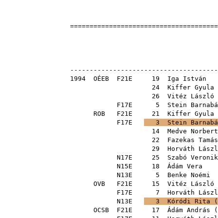
======================================
Országos Ba
Alba Re
--------------------------------------
1994
OÉEB
F21E
19
Iga István
24
Kiffer Gyula
26
Vitéz László
F17E
5
Stein Barnabá
ROB
F21E
21
Kiffer Gyula
F17E
3
Stein Barnabá
14
Medve Norbert
22
Fazekas Tamás
29
Horváth Lászl
N17E
25
Szabó Veronik
N15E
18
Ádám Vera
N13E
5
Benke Noémi
OVB
F21E
15
Vitéz László
F17E
7
Horváth Lászl
N13E
3
Kóródi Rita
(
OCSB
F21E
17
Ádám András
(