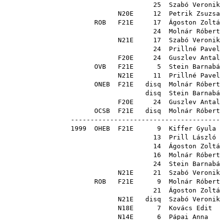
25
Szabó Veronik
N20E
12
Petrik Zsuzsa
ROB
F21E
17
Ágoston Zoltá
24
Molnár Róbert
N21E
17
Szabó Veronik
24
Prillné Pavel
F20E
24
Guszlev Antal
OVB
F21E
5
Stein Barnabá
N21E
11
Prillné Pavel
ONEB
F21E
disq
Molnár Róbert
disq
Stein Barnabá
F20E
24
Guszlev Antal
OCSB
F21E
disq
Molnár Róbert
--------------------------------------
1999
OHEB
F21E
9
Kiffer Gyula
13
Prill László
14
Ágoston Zoltá
16
Molnár Róbert
24
Stein Barnabá
N21E
21
Szabó Veronik
ROB
F21E
9
Molnár Róbert
21
Ágoston Zoltá
N21E
disq
Szabó Veronik
N18E
7
Kovács Edit
N14E
6
Pápai Anna