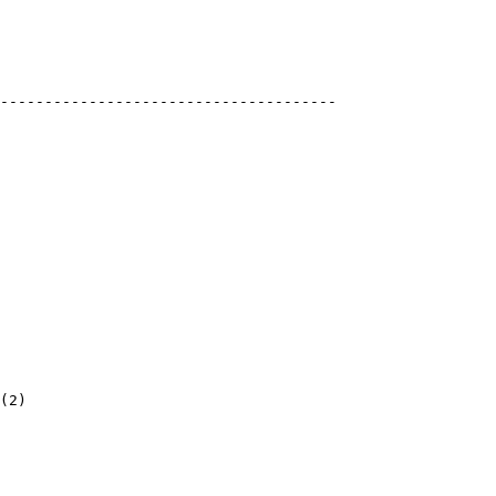
)
---------------------------------------
(
2
)
)
etlen (?)
)