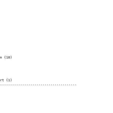
)
)
)
n
(
10
)
)
)
)
)
rt
(
1
)
---------------------------------------