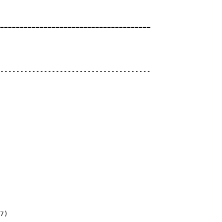
]
=======================================
t eredmények
A
kai Klub
---------------------------------------
)
)
7
)