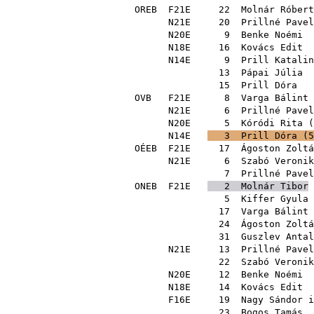
OREB
F21E
22
Molnár Róbert
N21E
20
Prillné Pavel
N20E
9
Benke Noémi
N18E
16
Kovács Edit
N14E
9
Prill Katalin
13
Pápai Júlia
15
Prill Dóra
OVB
F21E
8
Varga Bálint
N21E
6
Prillné Pavel
N20E
5
Kóródi Rita
(
N14E
3
Prill Dóra
(
5
OÉEB
F21E
17
Ágoston Zoltá
N21E
6
Szabó Veronik
7
Prillné Pavel
ONEB
F21E
2
Molnár Tibor
5
Kiffer Gyula
17
Varga Bálint
24
Ágoston Zoltá
31
Guszlev Antal
N21E
13
Prillné Pavel
22
Szabó Veronik
N20E
12
Benke Noémi
N18E
14
Kovács Edit
F16E
19
Nagy Sándor i
23
Bogos Tamás