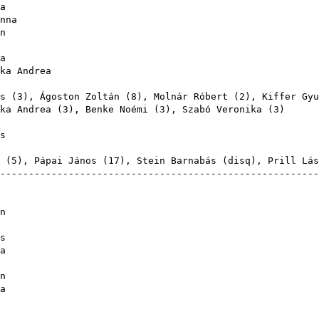
a
nna
n
a
ka Andrea
s
(
3
),
Ágoston Zoltán
(
8
),
Molnár Róbert
(
2
),
Kiffer Gyu
ka Andrea
(
3
),
Benke Noémi
(
3
),
Szabó Veronika
(
3
s
(
5
),
Pápai János
(
17
),
Stein Barnabás
(
disq
),
Prill Lás
-------------------------------------------------------
n
s
a
n
a