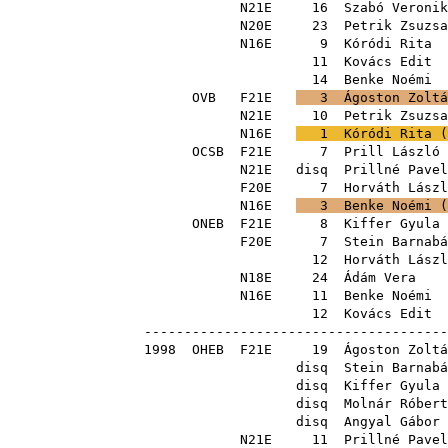
N21E
16
Szabó Veronik
N20E
23
Petrik Zsuzsa
N16E
9
Kóródi Rita
11
Kovács Edit
14
Benke Noémi
OVB
F21E
3
Ágoston Zoltá
N21E
10
Petrik Zsuzsa
N16E
1
Kóródi Rita
(
OCSB
F21E
7
Prill László
N21E
disq
Prillné Pavel
F20E
7
Horváth Lászl
N16E
3
Benke Noémi
(
ONEB
F21E
8
Kiffer Gyula
F20E
7
Stein Barnabá
12
Horváth Lászl
N18E
24
Ádám Vera
N16E
11
Benke Noémi
12
Kovács Edit
--------------------------------------
1998
OHEB
F21E
19
Ágoston Zoltá
disq
Stein Barnabá
disq
Kiffer Gyula
disq
Molnár Róbert
disq
Angyal Gábor
N21E
11
Prillné Pavel