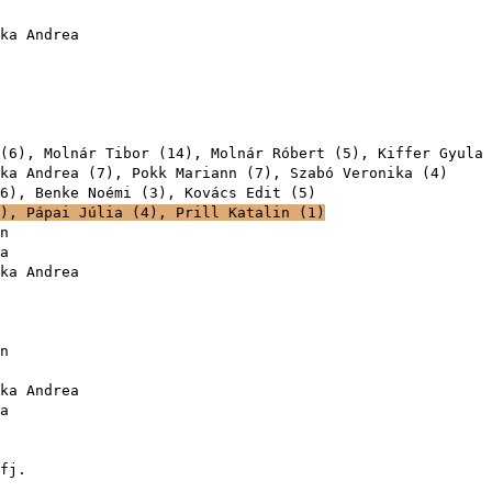
ka Andrea
(
6
),
Molnár Tibor
(
14
),
Molnár Róbert
(
5
),
Kiffer Gyula
ka Andrea
(
7
),
Pokk Mariann
(
7
),
Szabó Veronika
(
4
6
),
Benke Noémi
(
3
),
Kovács Edit
(
5
),
Pápai Júlia
(
4
),
Prill Katalin
(
1
)
n
a
ka Andrea
n
ka Andrea
a
fj.