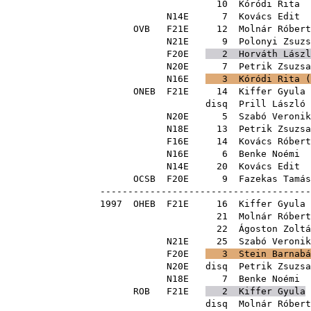
10
Kóródi Rita
N14E
7
Kovács Edit
OVB
F21E
12
Molnár Róbert
N21E
9
Polonyi Zsuzs
F20E
2
Horváth Lászl
N20E
7
Petrik Zsuzsa
N16E
3
Kóródi Rita
(
ONEB
F21E
14
Kiffer Gyula
disq
Prill László
N20E
5
Szabó Veronik
N18E
13
Petrik Zsuzsa
F16E
14
Kovács Róbert
N16E
6
Benke Noémi
N14E
20
Kovács Edit
OCSB
F20E
9
Fazekas Tamás
--------------------------------------
1997
OHEB
F21E
16
Kiffer Gyula
21
Molnár Róbert
22
Ágoston Zoltá
N21E
25
Szabó Veronik
F20E
3
Stein Barnabá
N20E
disq
Petrik Zsuzsa
N18E
7
Benke Noémi
ROB
F21E
2
Kiffer Gyula
disq
Molnár Róbert