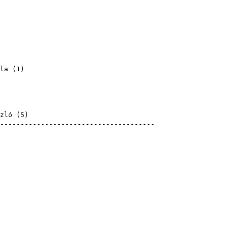
la
(
1
)
)
zló
(
5
)
---------------------------------------