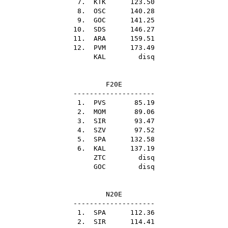
7.
KTK
123.50
8.
OSC
140.28
9.
GOC
141.25
10.
SDS
146.27
11.
ARA
159.51
12.
PVM
173.49
KAL
disq
F20E
--------------------
1.
PVS
85.19
2.
MOM
89.06
3.
SIR
93.47
4.
SZV
97.52
5.
SPA
132.58
6.
KAL
137.19
ZTC
disq
GOC
disq
N20E
--------------------
1.
SPA
112.36
2.
SIR
114.41