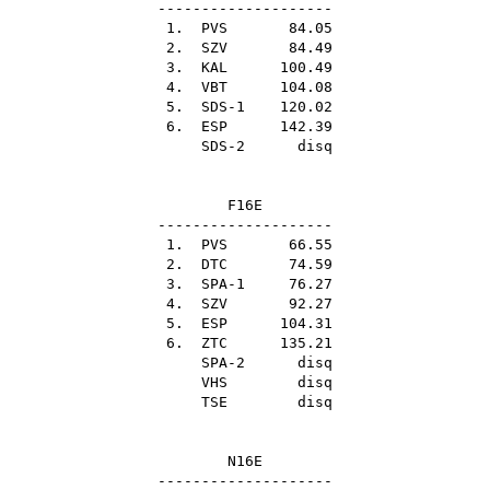
--------------------
1.
PVS
84.05
2.
SZV
84.49
3.
KAL
100.49
4.
VBT
104.08
5. SDS-1 120.02
6.
ESP
142.39
SDS-2 disq
F16E
--------------------
1.
PVS
66.55
2.
DTC
74.59
3. SPA-1 76.27
4.
SZV
92.27
5.
ESP
104.31
6.
ZTC
135.21
SPA-2 disq
VHS
disq
TSE
disq
N16E
--------------------