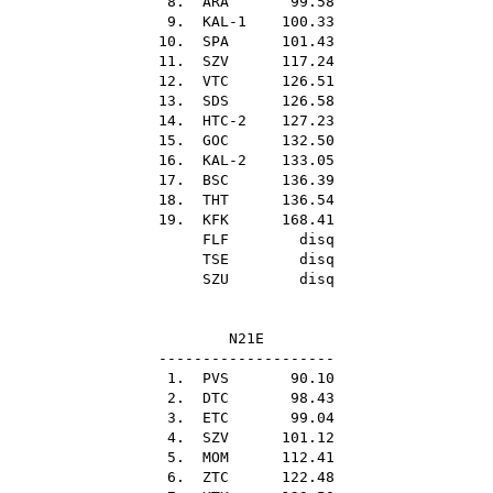
8.
ARA
99.58
9. KAL-1 100.33
10.
SPA
101.43
11.
SZV
117.24
12.
VTC
126.51
13.
SDS
126.58
14. HTC-2 127.23
15.
GOC
132.50
16. KAL-2 133.05
17.
BSC
136.39
18.
THT
136.54
19.
KFK
168.41
FLF
disq
TSE
disq
SZU
disq
N21E
--------------------
1.
PVS
90.10
2.
DTC
98.43
3.
ETC
99.04
4.
SZV
101.12
5.
MOM
112.41
6.
ZTC
122.48