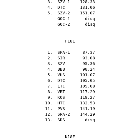
3. SZV-1 128.33
4.
DTC
131.06
5. SZV-2 151.07
GOC-1 disq
GOC-2 disq
F18E
--------------------
1. SPA-1 87.37
2.
SIR
93.08
3.
SZV
95.36
4.
BBB
98.24
5.
VHS
101.07
6.
DTC
105.05
7.
ETC
105.08
8.
VBT
117.29
9.
KOS
118.27
10.
HTC
132.53
11.
PVS
141.19
12. SPA-2 144.29
13.
SDS
disq
N18E