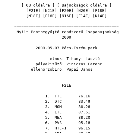
[
OB oldalra
] [
Bajnokságok oldalra
]
[
F21E
] [
N21E
] [
F20E
] [
N20E
] [
F18E
]
[
N18E
] [
F16E
] [
N16E
] [
F14E
] [
N14E
]
============================================
Nyílt Pontbegyűjtő rendszerű Csapabajnokság
2009
2009-05-07 Pécs-Exrém park
elnök:
Tihanyi László
pályakitűző:
Viniczai Ferenc
ellenőrzőbíró:
Pápai János
F21E
--------------------
1.
TTE
76.16
2.
DTC
83.49
3.
MOM
86.26
4.
ETC
87.51
5.
MEA
88.20
6.
PVS
95.18
7. HTC-1 96.15