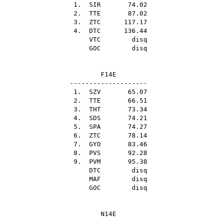
1.
SIR
74.02
2.
TTE
87.02
3.
ZTC
117.17
4.
DTC
136.44
VTC
disq
GOC
disq
F14E
--------------------
1.
SZV
65.07
2.
TTE
66.51
3.
THT
73.34
4.
SDS
74.21
5.
SPA
74.27
6.
ZTC
78.14
7.
GYO
83.46
8.
PVS
92.28
9.
PVM
95.38
DTC
disq
MAF
disq
GOC
disq
N14E