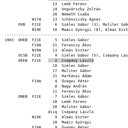
13
Leeb Ferenc
24
Ungvárszky Zoltán
28
Németh Csaba
N17A
13
Schönviszky Ágnes
OVB
F21E
6
Széles Gábor
(
3
),
Muliter Gáb
N19E
10
Maácz Györgyi
(
8
),
Almás Eszt
------------------------------------------------------
1983
OHEB
F21E
5
Széles Gábor
F19A
21
Ferenczy Ákos
N19A
13
Almás Eszter
OCSB
F21E
4
Széles Gábor
(
5
),
Csépány Lás
OÉEB
F21E
2
Csépány László
10
Széles Gábor
17
Muliter Gábor
21
Harkányi Ádám
F19A
4
Üveges Péter
8
Nagy András
11
Ferenczy Ákos
ONEB
F21E
7
Széles Gábor
18
Leeb Ferenc
20
Muliter Gábor
disq
Csépány László
N19E
9
Almás Eszter
10
Maácz Györgyi
F19A
9
Üveges Péter