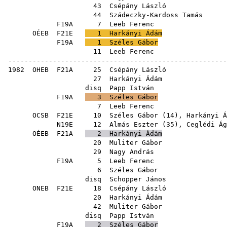
43
Csépány László
44
Szádeczky-Kardoss Tamás
F19A
7
Leeb Ferenc
OÉEB
F21E
1
Harkányi Ádám
F19A
1
Széles Gábor
11
Leeb Ferenc
------------------------------------------------------
1982
OHEB
F21A
25
Csépány László
27
Harkányi Ádám
disq
Papp István
F19A
3
Széles Gábor
7
Leeb Ferenc
OCSB
F21E
10
Széles Gábor
(
14
),
Harkányi Á
N19E
12
Almás Eszter
(
35
),
Ceglédi Ág
OÉEB
F21A
2
Harkányi Ádám
20
Muliter Gábor
29
Nagy András
F19A
5
Leeb Ferenc
6
Széles Gábor
disq
Schopper János
ONEB
F21E
18
Csépány László
20
Harkányi Ádám
42
Muliter Gábor
disq
Papp István
F19A
2
Széles Gábor