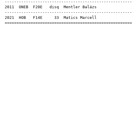
------------------------------------------------------
2011
ONEB
F20E
disq
Mentler Balázs
------------------------------------------------------
2021
HOB
F14E
33
Matics Marcell
======================================================