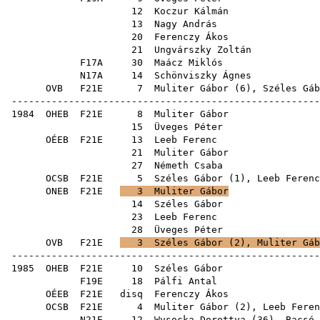
12
Koczur Kálmán
13
Nagy András
20
Ferenczy Ákos
21
Ungvárszky Zoltán
F17A
30
Maácz Miklós
N17A
14
Schönviszky Ágnes
OVB
F21E
7
Muliter Gábor
(
6
),
Széles Gáb
------------------------------------------------------
1984
OHEB
F21E
8
Muliter Gábor
15
Üveges Péter
OÉEB
F21E
13
Leeb Ferenc
21
Muliter Gábor
27
Németh Csaba
OCSB
F21E
5
Széles Gábor
(
1
),
Leeb Ferenc
ONEB
F21E
3
Muliter Gábor
14
Széles Gábor
23
Leeb Ferenc
28
Üveges Péter
OVB
F21E
3
Széles Gábor
(
2
),
Muliter Gáb
------------------------------------------------------
1985
OHEB
F21E
10
Széles Gábor
F19E
18
Pálfi Antal
OÉEB
F21E
disq
Ferenczy Ákos
OCSB
F21E
4
Muliter Gábor
(
2
),
Leeb Feren
N21E
12
Wysocka Dorottya
(
36
),
Bacsó 