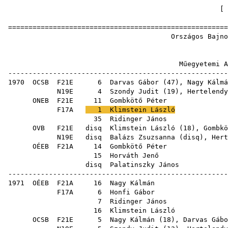
[
======================================================
Országos Bajnoksá
M
Műegyetemi Atlé
------------------------------------------------------
1970
OCSB
F21E
6
Darvas Gábor
(
47
),
Nagy Kálmá
N19E
4
Szondy Judit
(
19
),
Hertelendy
ONEB
F21E
11
Gombkötő Péter
F17A
1
Klimstein László
35
Ridinger János
OVB
F21E
disq
Klimstein László
(
18
),
Gombkö
N19E
disq
Balázs Zsuzsanna
(
disq
),
Hert
OÉEB
F21A
14
Gombkötő Péter
15
Horváth Jenő
disq
Palatinszky János
------------------------------------------------------
1971
OÉEB
F21A
16
Nagy Kálmán
F17A
6
Honfi Gábor
7
Ridinger János
16
Klimstein László
OCSB
F21E
5
Nagy Kálmán
(
18
),
Darvas Gábo