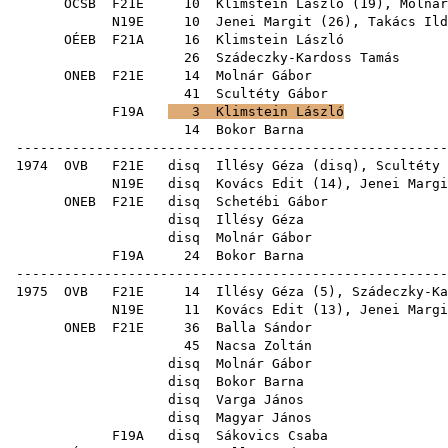
OCSB
F21E
10
Klimstein László
(
19
),
Molnár
N19E
10
Jenei Margit
(
26
),
Takács Ild
OÉEB
F21A
16
Klimstein László
26
Szádeczky-Kardoss Tamás
ONEB
F21E
14
Molnár Gábor
41
Scultéty Gábor
F19A
3
Klimstein László
14
Bokor Barna
------------------------------------------------------
1974
OVB
F21E
disq
Illésy Géza
(
disq
),
Scultéty 
N19E
disq
Kovács Edit
(
14
),
Jenei Margi
ONEB
F21E
disq
Schetébi Gábor
disq
Illésy Géza
disq
Molnár Gábor
F19A
24
Bokor Barna
------------------------------------------------------
1975
OVB
F21E
14
Illésy Géza
(
5
),
Szádeczky-Ka
N19E
11
Kovács Edit
(
13
),
Jenei Margi
ONEB
F21E
36
Balla Sándor
45
Nacsa Zoltán
disq
Molnár Gábor
disq
Bokor Barna
disq
Varga János
disq
Magyar János
F19A
disq
Sákovics Csaba