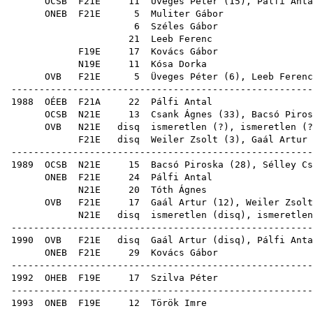
OCSB
F21E
11
Üveges Péter
(
15
),
Pálfi Anta
ONEB
F21E
5
Muliter Gábor
6
Széles Gábor
21
Leeb Ferenc
F19E
17
Kovács Gábor
N19E
11
Kósa Dorka
OVB
F21E
5
Üveges Péter
(
6
),
Leeb Ferenc
------------------------------------------------------
1988
OÉEB
F21A
22
Pálfi Antal
OCSB
N21E
13
Csank Ágnes
(
33
),
Bacsó Piros
OVB
N21E
disq
ismeretlen (?)
F21E
disq
Weiler Zsolt
(
3
),
Gaál Artur
------------------------------------------------------
1989
OCSB
N21E
15
Bacsó Piroska
(
28
),
Sélley Cs
ONEB
F21E
24
Pálfi Antal
N21E
20
Tóth Ágnes
OVB
F21E
17
Gaál Artur
(
12
),
Weiler Zsolt
N21E
disq
ismeretlen (
disq
), ismeretlen
------------------------------------------------------
1990
OVB
F21E
disq
Gaál Artur
(
disq
),
Pálfi Anta
ONEB
F21E
29
Kovács Gábor
------------------------------------------------------
1992
OHEB
F19E
17
Szilva Péter
------------------------------------------------------
1993
ONEB
F19E
12
Török Imre