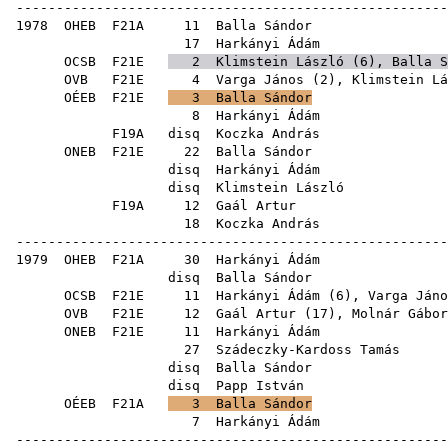
------------------------------------------------------
1978
OHEB
F21A
11
Balla Sándor
17
Harkányi Ádám
OCSB
F21E
2
Klimstein László
(
6
),
Balla S
OVB
F21E
4
Varga János
(
2
),
Klimstein Lá
OÉEB
F21E
3
Balla Sándor
8
Harkányi Ádám
F19A
disq
Koczka András
ONEB
F21E
22
Balla Sándor
disq
Harkányi Ádám
disq
Klimstein László
F19A
12
Gaál Artur
18
Koczka András
------------------------------------------------------
1979
OHEB
F21A
30
Harkányi Ádám
disq
Balla Sándor
OCSB
F21E
11
Harkányi Ádám
(
6
),
Varga Jáno
OVB
F21E
12
Gaál Artur
(
17
),
Molnár Gábor
ONEB
F21E
11
Harkányi Ádám
27
Szádeczky-Kardoss Tamás
disq
Balla Sándor
disq
Papp István
OÉEB
F21A
3
Balla Sándor
7
Harkányi Ádám
------------------------------------------------------