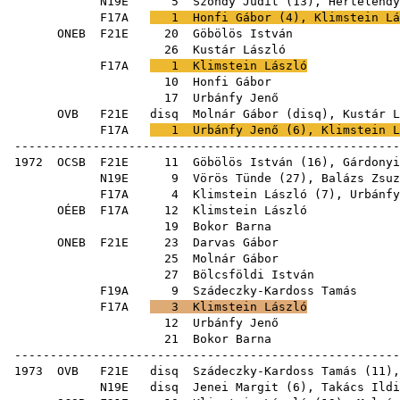
N19E
5
Szondy Judit
(
13
),
Hertelendy
F17A
1
Honfi Gábor
(
4
),
Klimstein Lá
ONEB
F21E
20
Göbölös István
26
Kustár László
F17A
1
Klimstein László
10
Honfi Gábor
17
Urbánfy Jenő
OVB
F21E
disq
Molnár Gábor
(
disq
),
Kustár L
F17A
1
Urbánfy Jenő
(
6
),
Klimstein L
------------------------------------------------------
1972
OCSB
F21E
11
Göbölös István
(
16
),
Gárdonyi
N19E
9
Vörös Tünde
(
27
),
Balázs Zsuz
F17A
4
Klimstein László
(
7
),
Urbánfy
OÉEB
F17A
12
Klimstein László
19
Bokor Barna
ONEB
F21E
23
Darvas Gábor
25
Molnár Gábor
27
Bölcsföldi István
F19A
9
Szádeczky-Kardoss Tamás
F17A
3
Klimstein László
12
Urbánfy Jenő
21
Bokor Barna
------------------------------------------------------
1973
OVB
F21E
disq
Szádeczky-Kardoss Tamás
(
11
)
N19E
disq
Jenei Margit
(
6
),
Takács Ildi