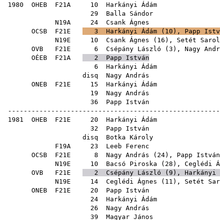
1980
OHEB
F21A
10
Harkányi Ádám
29
Balla Sándor
N19A
24
Csank Ágnes
OCSB
F21E
3
Harkányi Ádám
(
10
),
Papp Istv
N19E
10
Csank Ágnes
(
16
),
Setét Sarol
OVB
F21E
6
Csépány László
(
3
),
Nagy Andr
OÉEB
F21A
2
Papp István
6
Harkányi Ádám
disq
Nagy András
ONEB
F21E
15
Harkányi Ádám
19
Nagy András
36
Papp István
------------------------------------------------------
1981
OHEB
F21E
20
Harkányi Ádám
32
Papp István
disq
Botka Károly
F19A
23
Leeb Ferenc
OCSB
F21E
8
Nagy András
(
24
),
Papp István
N19E
10
Bacsó Piroska
(
28
),
Ceglédi Á
OVB
F21E
2
Csépány László
(
9
),
Harkányi 
N19E
14
Ceglédi Ágnes
(
11
),
Setét Sar
ONEB
F21E
20
Papp István
24
Harkányi Ádám
26
Nagy András
39
Magyar János