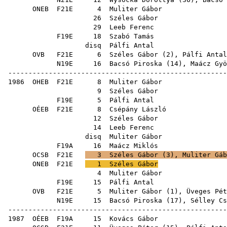
ONEB
F21E
4
Muliter Gábor
26
Széles Gábor
29
Leeb Ferenc
F19E
18
Szabó Tamás
disq
Pálfi Antal
OVB
F21E
6
Széles Gábor
(
2
),
Pálfi Antal
N19E
16
Bacsó Piroska
(
14
),
Maácz Gyö
------------------------------------------------------
1986
OHEB
F21E
8
Muliter Gábor
9
Széles Gábor
F19E
5
Pálfi Antal
OÉEB
F21E
8
Csépány László
12
Széles Gábor
14
Leeb Ferenc
disq
Muliter Gábor
F19A
16
Maácz Miklós
OCSB
F21E
3
Széles Gábor
(
3
),
Muliter Gáb
ONEB
F21E
1
Széles Gábor
4
Muliter Gábor
F19E
15
Pálfi Antal
OVB
F21E
5
Muliter Gábor
(
1
),
Üveges Pét
N19E
15
Bacsó Piroska
(
17
),
Sélley Cs
------------------------------------------------------
1987
OÉEB
F19A
15
Kovács Gábor