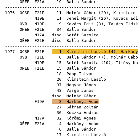
OÉEB
F21A
19
Balla Sándor
------------------------------------------------------
1976
OCSB
F21E
11
Molnár Gábor
(
29
),
Klimstein 
N19E
11
Jenei Margit
(
26
),
Kovács Edi
OVB
N19E
9
Kovács Edit
(
3
),
Takács Ildik
ONEB
F21E
34
Balla Sándor
N17A
disq
Setét Sarolta
OÉEB
F21E
disq
Balla Sándor
------------------------------------------------------
1977
OCSB
F21E
1
Klimstein László
(
4
),
Harkány
OVB
F21E
6
Balla Sándor
(
7
),
Molnár Gábo
N19E
15
Setét Sarolta
(
10
),
Illésy Ka
ONEB
F21E
15
Balla Sándor
18
Papp István
20
Klimstein László
37
Magyar János
43
Varga János
disq
Molnár Gábor
F19A
3
Harkányi Ádám
27
Sáfrán Zoltán
30
Koczka András
N17A
32
Körömi Ágnes
OÉEB
F21A
4
Harkányi Ádám
6
Balla Sándor
17
Klimstein László