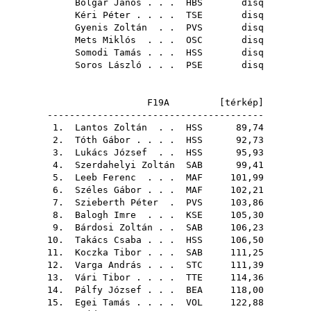
Bolgár János
. . .
HBS
disq
Kéri Péter
. . . .
TSE
disq
Gyenis Zoltán
. .
PVS
disq
Mets Miklós
. . .
OSC
disq
Somodi Tamás
. . .
HSS
disq
Soros László
. . .
PSE
disq
F19A [
térkép
]
---------------------------------------
1.
Lantos Zoltán
. .
HSS
89,74
2.
Tóth Gábor
. . . .
HSS
92,73
3.
Lukács József
. .
HSS
95,93
4.
Szerdahelyi Zoltán
SAB
99,41
5.
Leeb Ferenc
. . .
MAF
101,99
6.
Széles Gábor
. . .
MAF
102,21
7.
Szieberth Péter
.
PVS
103,86
8.
Balogh Imre
. . .
KSE
105,30
9.
Bárdosi Zoltán
. .
SAB
106,23
10.
Takács Csaba
. . .
HSS
106,50
11.
Koczka Tibor
. . .
SAB
111,25
12.
Varga András
. . .
STC
111,39
13.
Vári Tibor
. . . .
TTE
114,36
14.
Pálfy József
. . .
BEA
118,00
15.
Egei Tamás
. . . .
VOL
122,88