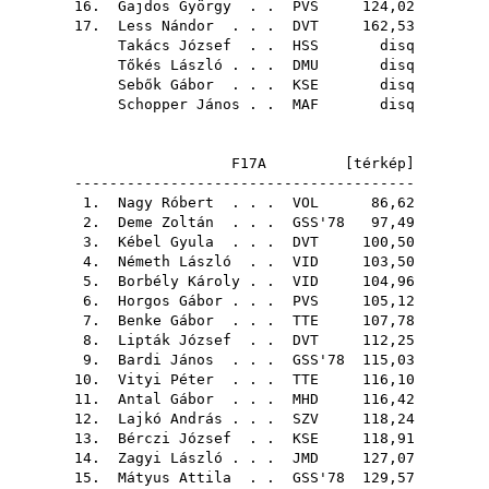
16.
Gajdos György
. .
PVS
124,02
17.
Less Nándor
. . .
DVT
162,53
Takács József
. .
HSS
disq
Tőkés László
. . .
DMU
disq
Sebők Gábor
. . .
KSE
disq
Schopper János
. .
MAF
disq
F17A [
térkép
]
---------------------------------------
1.
Nagy Róbert
. . .
VOL
86,62
2.
Deme Zoltán
. . .
GSS'78
97,49
3.
Kébel Gyula
. . .
DVT
100,50
4.
Németh László
. .
VID
103,50
5.
Borbély Károly
. .
VID
104,96
6.
Horgos Gábor
. . .
PVS
105,12
7.
Benke Gábor
. . .
TTE
107,78
8.
Lipták József
. .
DVT
112,25
9.
Bardi János
. . .
GSS'78
115,03
10.
Vityi Péter
. . .
TTE
116,10
11.
Antal Gábor
. . .
MHD
116,42
12.
Lajkó András
. . .
SZV
118,24
13.
Bérczi József
. .
KSE
118,91
14.
Zagyi László
. . .
JMD
127,07
15.
Mátyus Attila
. .
GSS'78
129,57