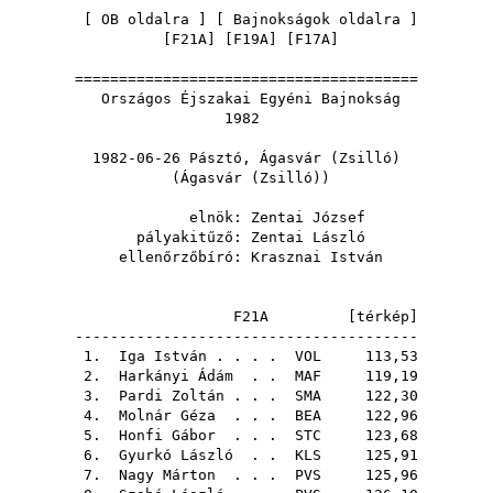
[
OB oldalra
] [
Bajnokságok oldalra
]
[
F21A
] [
F19A
] [
F17A
]
=======================================
Országos Éjszakai Egyéni Bajnokság
1982
1982-06-26 Pásztó, Ágasvár (Zsilló)
(Ágasvár (Zsilló))
elnök:
Zentai József
pályakitűző:
Zentai László
ellenőrzőbíró:
Krasznai István
F21A [
térkép
]
---------------------------------------
1.
Iga István
. . . .
VOL
113,53
2.
Harkányi Ádám
. .
MAF
119,19
3.
Pardi Zoltán
. . .
SMA
122,30
4.
Molnár Géza
. . .
BEA
122,96
5.
Honfi Gábor
. . .
STC
123,68
6.
Gyurkó László
. .
KLS
125,91
7.
Nagy Márton
. . .
PVS
125,96