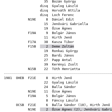
35
Bozán György
disq
Gyalog László
disq
Horváth Attila
disq
Loch Ferenc
N19E
8
Dániel Edit
15
Jenővári Gabriella
19
Őzse Ágnes
F19A
9
Bolgár János
11
Hirth Jenő
F17A
38
Kasza Tibor
F15B
2
Deme Zoltán
19
Ronkai György
25
Bardi János
27
Papp Antal
39
Kerényi Zsolt
N15B
22
Tóth Henrietta
-----------------------------------------------------
1981
OHEB
F21E
8
Hirth Jenő
22
Gyalog László
24
Balla Sándor
N19E
11
Őzse Ágnes
F19A
5
Bolgár János
8
Fáncsy László
OCSB
F21E
6
Balla Sándor
(
10
),
Hirth Jenő
N19E
2
Őzse Ágnes
(
2
),
Jenővári Gabri