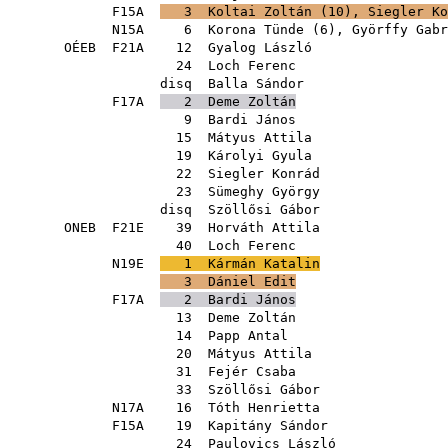
F15A
3
Koltai Zoltán
(
10
),
Siegler Ko
N15A
6
Korona Tünde
(
6
),
Györffy Gabr
OÉEB
F21A
12
Gyalog László
24
Loch Ferenc
disq
Balla Sándor
F17A
2
Deme Zoltán
9
Bardi János
15
Mátyus Attila
19
Károlyi Gyula
22
Siegler Konrád
23
Sümeghy György
disq
Szöllősi Gábor
ONEB
F21E
39
Horváth Attila
40
Loch Ferenc
N19E
1
Kármán Katalin
3
Dániel Edit
F17A
2
Bardi János
13
Deme Zoltán
14
Papp Antal
20
Mátyus Attila
31
Fejér Csaba
33
Szöllősi Gábor
N17A
16
Tóth Henrietta
F15A
19
Kapitány Sándor
24
Paulovics László