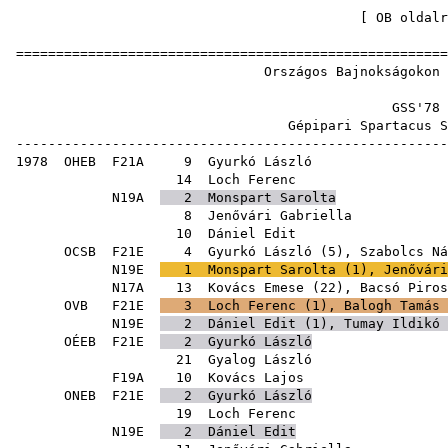
[
OB oldalr
=====================================================
Országos Bajnokságok
GSS
Gépipari Spartacu
-----------------------------------------------------
1978
OHEB
F21A
9
Gyurkó László
14
Loch Ferenc
N19A
2
Monspart Sarolta
8
Jenővári Gabriella
10
Dániel Edit
OCSB
F21E
4
Gyurkó László
(
5
),
Szabolcs Ná
N19E
1
Monspart Sarolta
(
1
),
Jenővári
N17A
13
Kovács Emese
(
22
),
Bacsó Piros
OVB
F21E
3
Loch Ferenc
(
1
),
Balogh Tamás
N19E
2
Dániel Edit
(
1
),
Tumay Ildikó
OÉEB
F21E
2
Gyurkó László
21
Gyalog László
F19A
10
Kovács Lajos
ONEB
F21E
2
Gyurkó László
19
Loch Ferenc
N19E
2
Dániel Edit