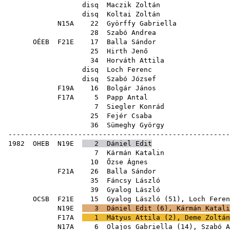
disq
Maczik Zoltán
disq
Koltai Zoltán
N15A
22
Györffy Gabriella
28
Szabó Andrea
OÉEB
F21E
17
Balla Sándor
25
Hirth Jenő
34
Horváth Attila
disq
Loch Ferenc
disq
Szabó József
F19A
16
Bolgár János
F17A
5
Papp Antal
7
Siegler Konrád
25
Fejér Csaba
36
Sümeghy György
-----------------------------------------------------
1982
OHEB
N19E
2
Dániel Edit
7
Kármán Katalin
10
Őzse Ágnes
F21A
26
Balla Sándor
35
Fáncsy László
39
Gyalog László
OCSB
F21E
15
Gyalog László
(
51
),
Loch Feren
N19E
3
Dániel Edit
(
6
),
Kármán Katali
F17A
1
Mátyus Attila
(
2
),
Deme Zoltán
N17A
6
Olajos Gabriella
(
14
),
Szabó A