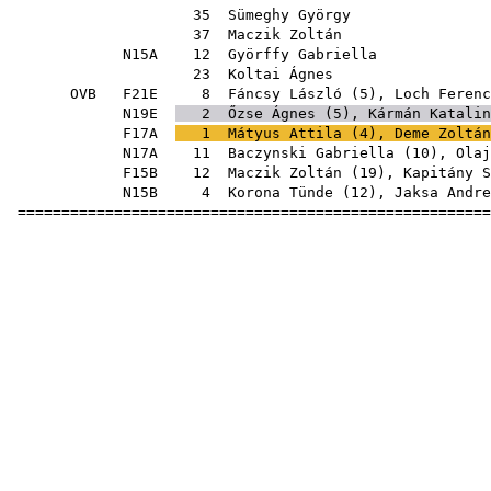
35
Sümeghy György
37
Maczik Zoltán
N15A
12
Györffy Gabriella
23
Koltai Ágnes
OVB
F21E
8
Fáncsy László
(
5
),
Loch Ferenc
N19E
2
Őzse Ágnes
(
5
),
Kármán Katalin
F17A
1
Mátyus Attila
(
4
),
Deme Zoltán
N17A
11
Baczynski Gabriella
(
10
),
Olaj
F15B
12
Maczik Zoltán
(
19
),
Kapitány S
N15B
4
Korona Tünde
(
12
),
Jaksa Andre
=====================================================