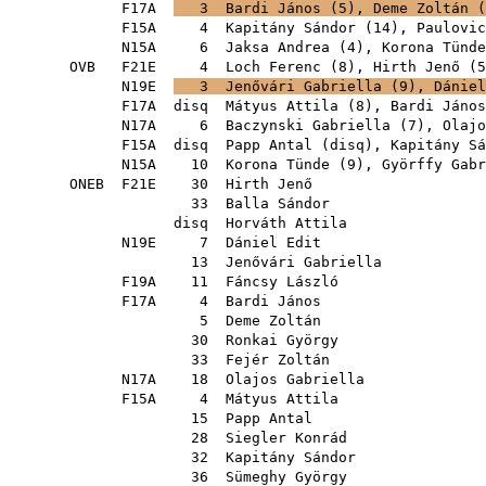
F17A
3
Bardi János
(
5
),
Deme Zoltán
(
F15A
4
Kapitány Sándor
(
14
),
Paulovic
N15A
6
Jaksa Andrea
(
4
),
Korona Tünde
OVB
F21E
4
Loch Ferenc
(
8
),
Hirth Jenő
(
5
N19E
3
Jenővári Gabriella
(
9
),
Dániel
F17A
disq
Mátyus Attila
(
8
),
Bardi János
N17A
6
Baczynski Gabriella
(
7
),
Olajo
F15A
disq
Papp Antal
(
disq
),
Kapitány Sá
N15A
10
Korona Tünde
(
9
),
Györffy Gabr
ONEB
F21E
30
Hirth Jenő
33
Balla Sándor
disq
Horváth Attila
N19E
7
Dániel Edit
13
Jenővári Gabriella
F19A
11
Fáncsy László
F17A
4
Bardi János
5
Deme Zoltán
30
Ronkai György
33
Fejér Zoltán
N17A
18
Olajos Gabriella
F15A
4
Mátyus Attila
15
Papp Antal
28
Siegler Konrád
32
Kapitány Sándor
36
Sümeghy György