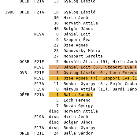
OÉEB
F21A
13
Gyalog László
-----------------------------------------------------
1980
OHEB
F21A
18
Gyalog László
30
Hirth Jenő
36
Horváth Attila
40
Bolgár János
N19A
8
Dániel Edit
9
Szopori Éva
22
Őzse Ágnes
23
Danovszky Mária
27
Monspart Sarolta
OCSB
F21E
5
Horváth Attila
(
9
),
Hirth Jenő
N19E
3
Dániel Edit
(
5
),
Szopori Éva
(
OVB
F21E
3
Gyalog László
(
6
),
Loch Ferenc
N19E
1
Őzse Ágnes
(
7
),
Szopori Éva
(
1
F17A
11
Ronkai György
(
8
),
Fejér Csaba
F15A
8
Mátyus Attila
(
11
),
Bardi Jáno
OÉEB
F21A
1
Balla Sándor
5
Loch Ferenc
7
Bozán György
disq
Horváth Attila
F19A
disq
Hirth Jenő
disq
Bolgár János
F17A
disq
Ronkai György
ONEB
F21E
24
Balla Sándor