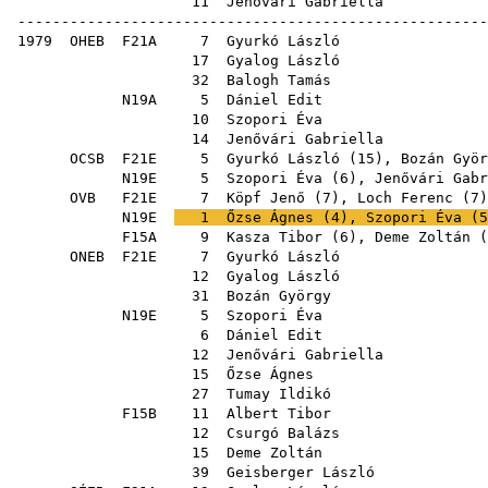
11
Jenővári Gabriella
-----------------------------------------------------
1979
OHEB
F21A
7
Gyurkó László
17
Gyalog László
32
Balogh Tamás
N19A
5
Dániel Edit
10
Szopori Éva
14
Jenővári Gabriella
OCSB
F21E
5
Gyurkó László
(
15
),
Bozán Györ
N19E
5
Szopori Éva
(
6
),
Jenővári Gabr
OVB
F21E
7
Köpf Jenő
(
7
),
Loch Ferenc
(
7
N19E
1
Őzse Ágnes
(
4
),
Szopori Éva
(
5
F15A
9
Kasza Tibor
(
6
),
Deme Zoltán
(
ONEB
F21E
7
Gyurkó László
12
Gyalog László
31
Bozán György
N19E
5
Szopori Éva
6
Dániel Edit
12
Jenővári Gabriella
15
Őzse Ágnes
27
Tumay Ildikó
F15B
11
Albert Tibor
12
Csurgó Balázs
15
Deme Zoltán
39
Geisberger László