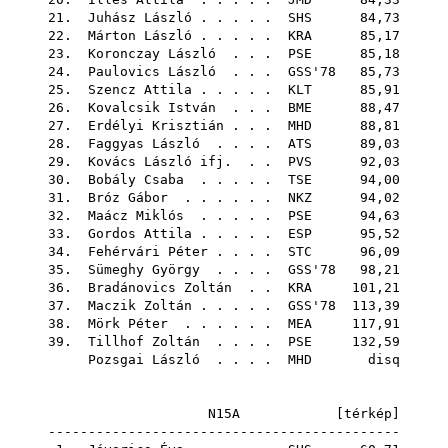
21.
Juhász László
. . . . .
SHS
84,73
22.
Márton László
. . . . .
KRA
85,17
23.
Koronczay László
. . .
PSE
85,18
24.
Paulovics László
. . .
GSS'78
85,73
25.
Szencz Attila
. . . . .
KLT
85,91
26.
Kovalcsik István
. . .
BME
88,47
27.
Erdélyi Krisztián
. . .
MHD
88,81
28.
Faggyas László
. . . .
ATS
89,03
29.
Kovács László ifj.
. .
PVS
92,03
30.
Bobály Csaba
. . . . .
TSE
94,00
31.
Bróz Gábor
. . . . . .
NKZ
94,02
32.
Maácz Miklós
. . . . .
PSE
94,63
33.
Gordos Attila
. . . . .
ESP
95,52
34.
Fehérvári Péter
. . . .
STC
96,09
35.
Sümeghy György
. . . .
GSS'78
98,21
36.
Bradánovics Zoltán
. .
KRA
101,21
37.
Maczik Zoltán
. . . . .
GSS'78
113,39
38.
Mörk Péter
. . . . . .
MEA
117,91
39.
Tillhof Zoltán
. . . .
PSE
132,59
Pozsgai László
. . . .
MHD
disq
N15A [
térkép
]
--------------------------------------------