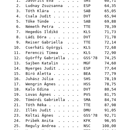
1.
Jávorics Éva
. . . . .
SHS
60,71
2.
Ludnay Zsuzsanna
. . .
ESP
64,35
3.
Tóth Klára
. . . . . .
SAB
65,05
4.
Csala Judit
. . . . . .
DVT
65,94
5.
Tőke Tünde
. . . . . .
SAB
69,88
6.
Németh Petra
. . . . .
TTE
70,39
7.
Hegedüs Ildikó
. . . .
KLS
71,73
8.
Ládi Dóra
. . . . . . .
DVT
71,78
9.
Reiser Gabriella
. . .
TTE
72,14
10.
Cserháti Györgyi
. . .
KLS
72,68
11.
Ferenczi Tímea
. . . .
KLS
72,90
12.
Györffy Gabriella
. . .
GSS'78
74,25
13.
Sajben Katalin
. . . .
MGF
74,60
14.
Nyerges Judit
. . . . .
ESP
77,64
15.
Bíró Aletta
. . . . . .
BEA
77,79
16.
Juhász Júlia
. . . . .
SHS
78,19
17.
Wengrin Ágnes
. . . . .
HSS
78,75
18.
Kalo Edina
. . . . . .
DVT
80,54
19.
Lovas Ágnes
. . . . . .
PVS
81,75
20.
Tömördi Gabriella
. . .
SMA
84,74
21.
Tóth Réka
. . . . . . .
TTE
87,98
22.
Illés Judit
. . . . . .
DMU
91,05
23.
Koltai Ágnes
. . . . .
GSS'78
92,71
24.
Pribék Anita
. . . . .
KFK
96,95
25.
Reguly Andrea
. . . . .
NSC
100,00