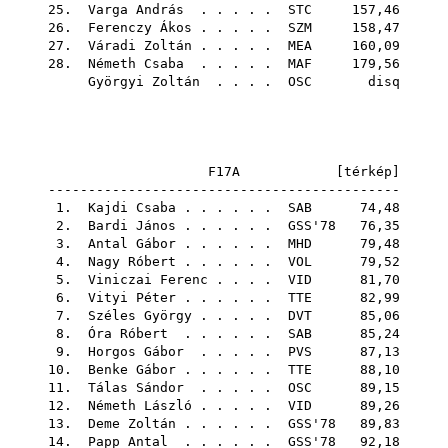
25.
Varga András
. . . . .
STC
157,46
26.
Ferenczy Ákos
. . . . .
SZM
158,47
27.
Váradi Zoltán
. . . . .
MEA
160,09
28.
Németh Csaba
. . . . .
MAF
179,56
Györgyi Zoltán
. . . .
OSC
disq
F17A [
térkép
]
--------------------------------------------
1.
Kajdi Csaba
. . . . . .
SAB
74,48
2.
Bardi János
. . . . . .
GSS'78
76,35
3.
Antal Gábor
. . . . . .
MHD
79,48
4.
Nagy Róbert
. . . . . .
VOL
79,52
5.
Viniczai Ferenc
. . . .
VID
81,70
6.
Vityi Péter
. . . . . .
TTE
82,99
7.
Széles György
. . . . .
DVT
85,06
8.
Óra Róbert
. . . . . .
SAB
85,24
9.
Horgos Gábor
. . . . .
PVS
87,13
10.
Benke Gábor
. . . . . .
TTE
88,10
11.
Tálas Sándor
. . . . .
OSC
89,15
12.
Németh László
. . . . .
VID
89,26
13.
Deme Zoltán
. . . . . .
GSS'78
89,83
14.
Papp Antal
. . . . . .
GSS'78
92,18