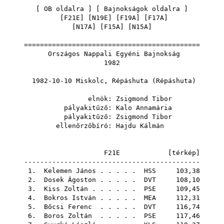
[
OB oldalra
] [
Bajnokságok oldalra
]
[
F21E
] [
N19E
] [
F19A
] [
F17A
]
[
N17A
] [
F15A
] [
N15A
]
============================================
Országos Nappali Egyéni Bajnokság
1982
1982-10-10 Miskolc, Répáshuta (Répáshuta)
elnök:
Zsigmond Tibor
pályakitűző:
Kalo Annamária
pályakitűző:
Zsigmond Tibor
ellenőrzőbíró:
Hajdu Kálmán
F21E [
térkép
]
--------------------------------------------
1.
Kelemen János
. . . . .
HSS
103,38
2.
Dosek Ágoston
. . . . .
DVT
108,10
3.
Kiss Zoltán
. . . . . .
PSE
109,45
4.
Bokros István
. . . . .
MEA
112,31
5.
Bőcsi Ferenc
. . . . .
DVT
116,74
6.
Boros Zoltán
. . . . .
PSE
117,46