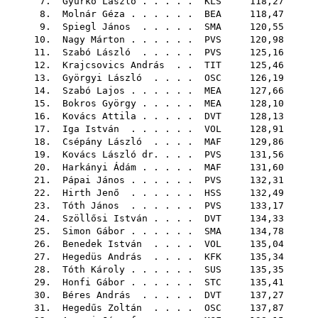
7.
Gyurkó László
. . . . .
KLS
118,27
8.
Molnár Géza
. . . . . .
BEA
118,47
9.
Spiegl János
. . . . .
SMA
120,55
10.
Nagy Márton
. . . . . .
PVS
120,98
11.
Szabó László
. . . . .
PVS
125,16
12.
Krajcsovics András
. .
TIT
125,46
13.
Györgyi László
. . . .
OSC
126,19
14.
Szabó Lajos
. . . . . .
MEA
127,66
15.
Bokros György
. . . . .
MEA
128,10
16.
Kovács Attila
. . . . .
DVT
128,13
17.
Iga István
. . . . . .
VOL
128,91
18.
Csépány László
. . . .
MAF
129,86
19.
Kovács László dr.
. . .
PVS
131,56
20.
Harkányi Ádám
. . . . .
MAF
131,60
21.
Pápai János
. . . . . .
PVS
132,31
22.
Hirth Jenő
. . . . . .
HSS
132,49
23.
Tóth János
. . . . . .
PVS
133,17
24.
Szöllősi István
. . . .
DVT
134,33
25.
Simon Gábor
. . . . . .
SMA
134,78
26.
Benedek István
. . . .
VOL
135,04
27.
Hegedüs András
. . . .
KFK
135,34
28.
Tóth Károly
. . . . . .
SUS
135,35
29.
Honfi Gábor
. . . . . .
STC
135,41
30.
Béres András
. . . . .
DVT
137,27
31.
Hegedűs Zoltán
. . . .
OSC
137,87