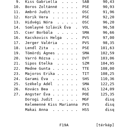
9.
Kiss Gabriella
. . . .
SAB
90,43
10.
Boros Zoltánné
. . . .
PSE
90,93
11.
Ambró Judit
. . . . . .
OSC
91,96
12.
Korik Vera
. . . . . .
PSE
92,20
13.
Hidvégi Nóra
. . . . .
OSC
96,20
14.
Somlayné Szlávik Éva
.
VOL
96,58
15.
Cser Borbála
. . . . .
SMA
96,66
16.
Kacskovics Helga
. . .
PVS
97,00
17.
Jerger Valéria
. . . .
PVS
98,35
18.
Lendl Zita
. . . . . .
PSE
101,63
19.
Tömördi Ágnes
. . . . .
SMA
102,59
20.
Varró Rózsa
. . . . . .
DVT
103,06
21.
Sipos Etelka
. . . . .
SZM
104,95
22.
Medne Gunta
. . . . . .
TTE
108,00
23.
Majoros Erika
. . . . .
TIT
108,25
24.
Garami Éva
. . . . . .
SHS
110,36
25.
Székely Adél
. . . . .
SMA
122,25
26.
Kovács Bea
. . . . . .
KLS
124,09
27.
Angster Éva
. . . . . .
POE
125,35
Dorogi Judit
. . . . .
MGF
disq
Kelemenné Kiss Marianna
PVS
disq
Makai Anna
. . . . . .
HSS
disq
F19A [
térkép
]