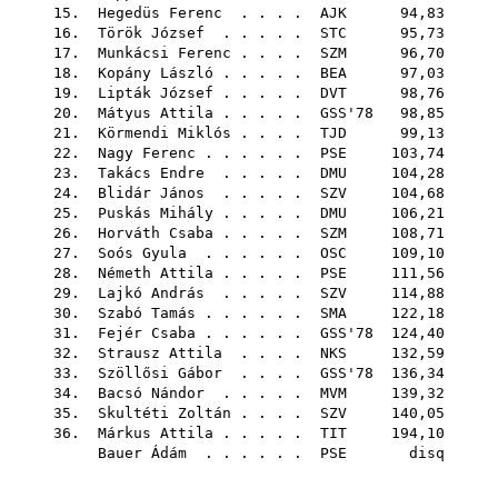
15.
Hegedüs Ferenc
. . . .
AJK
94,83
16.
Török József
. . . . .
STC
95,73
17.
Munkácsi Ferenc
. . . .
SZM
96,70
18.
Kopány László
. . . . .
BEA
97,03
19.
Lipták József
. . . . .
DVT
98,76
20.
Mátyus Attila
. . . . .
GSS'78
98,85
21.
Körmendi Miklós
. . . .
TJD
99,13
22.
Nagy Ferenc
. . . . . .
PSE
103,74
23.
Takács Endre
. . . . .
DMU
104,28
24.
Blidár János
. . . . .
SZV
104,68
25.
Puskás Mihály
. . . . .
DMU
106,21
26.
Horváth Csaba
. . . . .
SZM
108,71
27.
Soós Gyula
. . . . . .
OSC
109,10
28.
Németh Attila
. . . . .
PSE
111,56
29.
Lajkó András
. . . . .
SZV
114,88
30.
Szabó Tamás
. . . . . .
SMA
122,18
31.
Fejér Csaba
. . . . . .
GSS'78
124,40
32.
Strausz Attila
. . . .
NKS
132,59
33.
Szöllősi Gábor
. . . .
GSS'78
136,34
34.
Bacsó Nándor
. . . . .
MVM
139,32
35.
Skultéti Zoltán
. . . .
SZV
140,05
36.
Márkus Attila
. . . . .
TIT
194,10
Bauer Ádám
. . . . . .
PSE
disq