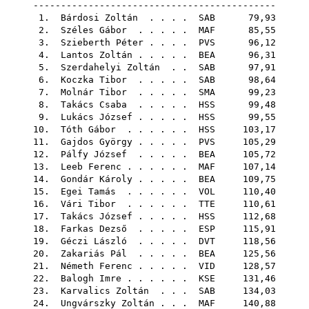
--------------------------------------------
1.
Bárdosi Zoltán
. . . .
SAB
79,93
2.
Széles Gábor
. . . . .
MAF
85,55
3.
Szieberth Péter
. . . .
PVS
96,12
4.
Lantos Zoltán
. . . . .
BEA
96,31
5.
Szerdahelyi Zoltán
. .
SAB
97,91
6.
Koczka Tibor
. . . . .
SAB
98,64
7.
Molnár Tibor
. . . . .
SMA
99,23
8.
Takács Csaba
. . . . .
HSS
99,48
9.
Lukács József
. . . . .
HSS
99,55
10.
Tóth Gábor
. . . . . .
HSS
103,17
11.
Gajdos György
. . . . .
PVS
105,29
12.
Pálfy József
. . . . .
BEA
105,72
13.
Leeb Ferenc
. . . . . .
MAF
107,14
14.
Gondár Károly
. . . . .
BEA
109,75
15.
Egei Tamás
. . . . . .
VOL
110,40
16.
Vári Tibor
. . . . . .
TTE
110,61
17.
Takács József
. . . . .
HSS
112,68
18.
Farkas Dezső
. . . . .
ESP
115,91
19.
Géczi László
. . . . .
DVT
118,56
20.
Zakariás Pál
. . . . .
BEA
125,56
21.
Németh Ferenc
. . . . .
VID
128,57
22.
Balogh Imre
. . . . . .
KSE
131,46
23.
Karvalics Zoltán
. . .
SAB
134,03
24.
Ungvárszky Zoltán
. . .
MAF
140,88