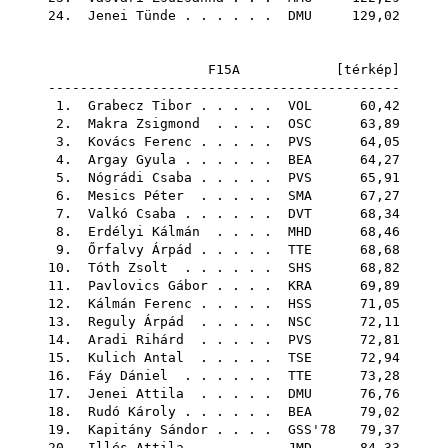
24.
Jenei Tünde
. . . . . .
DMU
129,02
F15A [
térkép
]
--------------------------------------------
1.
Grabecz Tibor
. . . . .
VOL
60,42
2.
Makra Zsigmond
. . . .
OSC
63,89
3.
Kovács Ferenc
. . . . .
PVS
64,05
4.
Argay Gyula
. . . . . .
BEA
64,27
5.
Nógrádi Csaba
. . . . .
PVS
65,91
6.
Mesics Péter
. . . . .
SMA
67,27
7.
Valkó Csaba
. . . . . .
DVT
68,34
8.
Erdélyi Kálmán
. . . .
MHD
68,46
9.
Őrfalvy Árpád
. . . . .
TTE
68,68
10.
Tóth Zsolt
. . . . . .
SHS
68,82
11.
Pavlovics Gábor
. . . .
KRA
69,89
12.
Kálmán Ferenc
. . . . .
HSS
71,05
13.
Reguly Árpád
. . . . .
NSC
72,11
14.
Aradi Rihárd
. . . . .
PVS
72,81
15.
Kulich Antal
. . . . .
TSE
72,94
16.
Fáy Dániel
. . . . . .
TTE
73,28
17.
Jenei Attila
. . . . .
DMU
76,76
18.
Rudó Károly
. . . . . .
BEA
79,02
19.
Kapitány Sándor
. . . .
GSS'78
79,37
20.
Illés Attila
. . . . .
JMD
84,33