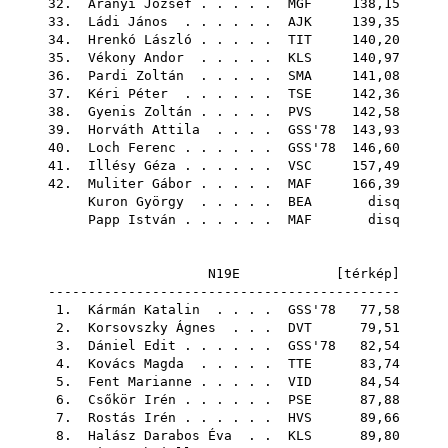
32.
Aranyi József
. . . . .
MGF
138,15
33.
Ládi János
. . . . . .
AJK
139,35
34.
Hrenkó László
. . . . .
TIT
140,20
35.
Vékony Andor
. . . . .
KLS
140,97
36.
Pardi Zoltán
. . . . .
SMA
141,08
37.
Kéri Péter
. . . . . .
TSE
142,36
38.
Gyenis Zoltán
. . . . .
PVS
142,58
39.
Horváth Attila
. . . .
GSS'78
143,93
40.
Loch Ferenc
. . . . . .
GSS'78
146,60
41.
Illésy Géza
. . . . . .
VSC
157,49
42.
Muliter Gábor
. . . . .
MAF
166,39
Kuron György
. . . . .
BEA
disq
Papp István
. . . . . .
MAF
disq
N19E [
térkép
]
--------------------------------------------
1.
Kármán Katalin
. . . .
GSS'78
77,58
2.
Korsovszky Ágnes
. . .
DVT
79,51
3.
Dániel Edit
. . . . . .
GSS'78
82,54
4.
Kovács Magda
. . . . .
TTE
83,74
5.
Fent Marianne
. . . . .
VID
84,54
6.
Csőkör Irén
. . . . . .
PSE
87,88
7.
Rostás Irén
. . . . . .
HVS
89,66
8.
Halász Darabos Éva
. .
KLS
89,80