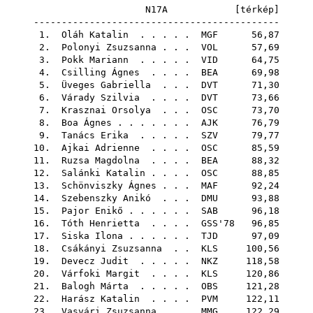
N17A [
térkép
]
--------------------------------------------
1.
Oláh Katalin
. . . . .
MGF
56,87
2.
Polonyi Zsuzsanna
. . .
VOL
57,69
3.
Pokk Mariann
. . . . .
VID
64,75
4.
Csilling Ágnes
. . . .
BEA
69,98
5.
Üveges Gabriella
. . .
DVT
71,30
6.
Várady Szilvia
. . . .
DVT
73,66
7.
Krasznai Orsolya
. . .
OSC
73,70
8.
Boa Ágnes
. . . . . . .
AJK
76,79
9.
Tanács Erika
. . . . .
SZV
79,77
10.
Ajkai Adrienne
. . . .
OSC
85,59
11.
Ruzsa Magdolna
. . . .
BEA
88,32
12.
Salánki Katalin
. . . .
OSC
88,85
13.
Schönviszky Ágnes
. . .
MAF
92,24
14.
Szebenszky Anikó
. . .
DMU
93,88
15.
Pajor Enikő
. . . . . .
SAB
96,18
16.
Tóth Henrietta
. . . .
GSS'78
96,85
17.
Siska Ilona
. . . . . .
TJD
97,09
18.
Csákányi Zsuzsanna
. .
KLS
100,56
19.
Devecz Judit
. . . . .
NKZ
118,58
20.
Várfoki Margit
. . . .
KLS
120,86
21.
Balogh Márta
. . . . .
OBS
121,28
22.
Harász Katalin
. . . .
PVM
122,11
23.
Vasvári Zsuzsanna
. . .
MMG
122,29