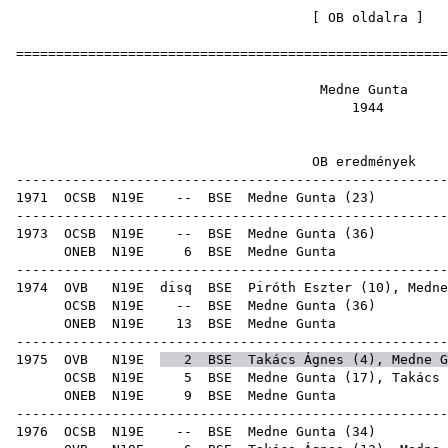
[
OB oldalra
=====================================================
Medne 
19
OB ered
-----------------------------------------------------
1971
OCSB
N19E
--
BSE
Medne Gunta
(
23
-----------------------------------------------------
1973
OCSB
N19E
--
BSE
Medne Gunta
(
36
ONEB
N19E
6
BSE
Medn
-----------------------------------------------------
1974
OVB
N19E
disq
BSE
Piróth Eszter
(
10
), Medne
OCSB
N19E
--
BSE
Medne Gunta
(
36
ONEB
N19E
13
BSE
Medn
-----------------------------------------------------
1975
OVB
N19E
2
BSE
Takács Ágnes
(
4
), Medne G
OCSB
N19E
5
BSE
Medne Gunta (
17
),
Takács 
ONEB
N19E
9
BSE
Medn
-----------------------------------------------------
1976
OCSB
N19E
--
BSE
Medne Gunta
(
34