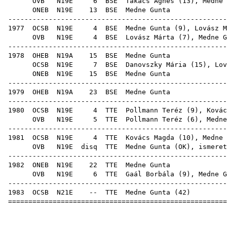
OVB
N19E
6
BSE
Takács Ágnes
(
13
), Medne 
ONEB
N19E
13
BSE
Medn
-----------------------------------------------------
1977
OCSB
N19E
4
BSE
Medne Gunta (
9
),
Lovász M
OVB
N19E
4
BSE
Lovász Márta
(
7
), Medne G
-----------------------------------------------------
1978
OHEB
N19A
15
BSE
Medn
OCSB
N19E
7
BSE
Danovszky Mária
(
15
),
Lov
ONEB
N19E
15
BSE
Medn
-----------------------------------------------------
1979
OHEB
N19A
23
BSE
Medn
-----------------------------------------------------
1980
OCSB
N19E
4
TTE
Pollmann Teréz
(
9
),
Kovác
OVB
N19E
5
TTE
Pollmann Teréz
(
6
), Medne
-----------------------------------------------------
1981
OCSB
N19E
4
TTE
Kovács Magda
(
10
), Medne 
OVB
N19E
disq
TTE
Medne Gunta (
OK
), isme
-----------------------------------------------------
1982
ONEB
N19E
22
TTE
Medn
OVB
N19E
6
TTE
Gaál Borbála
(
9
), Medne G
-----------------------------------------------------
1983
OCSB
N21E
--
TTE
Medne Gunta
(
42
=====================================================