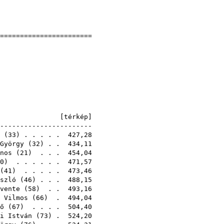
]
]
========================
nokság
3
-187/1/1973)
E [
térkép
]
------------------------
(
33
) . . . . . 427,28
György
(
32
) . . 434,11
nos
(
21
) . . . 454,04
0
) . . . . . . 471,57
(
41
) . . . . . 473,46
szló
(
46
) . . . 488,15
vente
(
58
) . . 493,16
 Vilmos
(
66
) . 494,04
ő
(
67
) . . . . 504,40
i István
(
73
) . 524,20