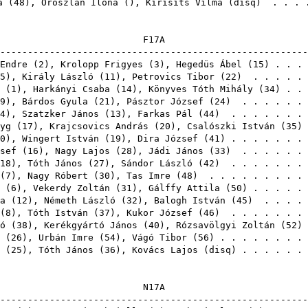
a
(
48
),
Oroszlán Ilona
(),
Kirisits Vilma
(
disq
) . . . 
F17
-------------------------------------------------------
Endre
(
2
),
Krolopp Frigyes
(
3
),
Hegedüs Ábel
(
15
) . . .
5
),
Király László
(
11
),
Petrovics Tibor
(
22
) . . . . .
(
1
),
Harkányi Csaba
(
14
),
Könyves Tóth Mihály
(
34
) . .
9
),
Bárdos Gyula
(
21
),
Pásztor József
(
24
) . . . . . .
4
),
Szatzker János
(
13
),
Farkas Pál
(
44
) . . . . . . .
yg
(
17
),
Krajcsovics András
(
20
),
Csalószki István
(
35
)
0
),
Wingert István
(
19
),
Dira József
(
41
) . . . . . . .
sef
(
16
),
Nagy Lajos
(
28
),
Jádi János
(
33
) . . . . . .
18
),
Tóth János
(
27
),
Sándor László
(
42
) . . . . . . .
(
7
),
Nagy Róbert
(
30
),
Tas Imre
(
48
) . . . . . . . . .
(
6
),
Vekerdy Zoltán
(
31
),
Gálffy Attila
(
50
) . . . . .
a
(
12
),
Németh László
(
32
),
Balogh István
(
45
) . . . . 
(
8
),
Tóth István
(
37
),
Kukor József
(
46
) . . . . . . .
ó
(
38
),
Kerékgyártó János
(
40
),
Rózsavölgyi Zoltán
(
52
)
(
26
),
Urbán Imre
(
54
),
Vágó Tibor
(
56
) . . . . . . . .
(
25
),
Tóth János
(
36
),
Kovács Lajos
(
disq
) . . . . . 
N17
-------------------------------------------------------