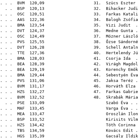
 . . .
BVM
120,09 31.
Szücs Eszter
. .
BSP
120,13 32.
Bihacker Judi
. . .
OSC
120,51 33.
Farkas Katali
. . .
AAS
122,36 34.
Balogh Zsófia
. . .
BMA
123,54 35.
Vizi Judit
. 
 . . .
DVT
124,37 36.
Medne Gunta
.
. . .
OSC
124,49 37.
Mózner László
. . .
PVS
125,55 38.
Őzse Sándorné
 . . .
DVT
126,28 39.
Schell Antaln
 . . .
TTE
127,36 40.
Hertelendy Jú
. . .
BMA
128,03 41.
Csorja Ida
. 
. . .
BEA
128,39 42.
Virágh Magdol
. . .
BEA
129,19 43.
Korenchy Emők
 . . .
BMA
129,44 44.
Sebestyén Éva
. . .
PVS
131,06 45.
Jaksa Teréz
.
. . .
BVM
131,17 46.
Horváth Elza
. . .
HZS
132,27 47.
Farkas Gabrie
 . . .
BVM
132,52 48.
Skrabák Mária
. .
PSE
133,09
Szabó Éva
. .
 . . .
MAF
133,45
Varga Éva
. .
 . . .
MEA
133,47
Oroszlán Ilon
. . .
BSP
133,52
Kirisits Vilm
. . .
HZS
134,42
Tóth Corinna
 . . .
TBS
134,59
Kovács Edit
.
. . .
HGS
135,39
Gacsály Ildik