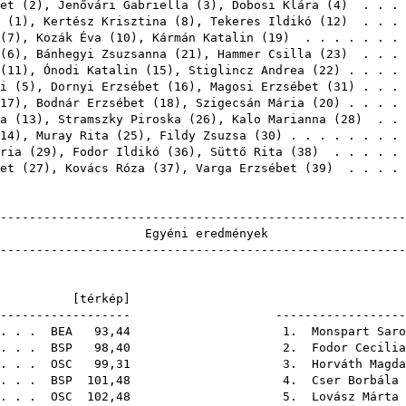
et
(
2
),
Jenővári Gabriella
(
3
),
Dobosi Klára
(
4
) . . . 
(
1
),
Kertész Krisztina
(
8
),
Tekeres Ildikó
(
12
) . . . 
(
7
),
Kozák Éva
(
10
),
Kármán Katalin
(
19
) . . . . . . .
(
6
),
Bánhegyi Zsuzsanna
(
21
),
Hammer Csilla
(
23
) . . . 
(
11
),
Ónodi Katalin
(
15
),
Stiglincz Andrea
(
22
) . . . .
i
(
5
),
Dornyi Erzsébet
(
16
),
Magosi Erzsébet
(
31
) . . .
17
),
Bodnár Erzsébet
(
18
),
Szigecsán Mária
(
20
) . . . .
a
(
13
),
Stramszky Piroska
(
26
),
Kalo Marianna
(
28
) . . 
14
),
Muray Rita
(
25
),
Fildy Zsuzsa
(
30
) . . . . . . . .
ria
(
29
),
Fodor Ildikó
(
36
),
Süttő Rita
(
38
) . . . . .
et
(
27
),
Kovács Róza
(
37
),
Varga Erzsébet
(
39
) . . . . 
-------------------------------------------------------
Egyéni ere
-------------------------------------------------------
21E [
térkép
---------------------- ---------------------
. . .
BEA
93,44 1.
Monspart Saro
 . . .
BSP
98,40 2.
Fodor Cecilia
. . .
OSC
99,31 3.
Horváth Magda
. . .
BSP
101,48 4.
Cser Borbála
 . . .
OSC
102,48 5.
Lovász Márta