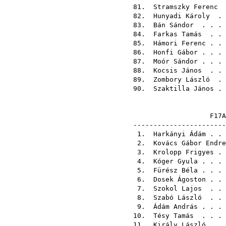
81.
Stramszky Ferenc
.
82.
Hunyadi Károly
. 
83.
Bán Sándor
. . .
84.
Farkas Tamás
. . 
85.
Hámori Ferenc
. .
86.
Honfi Gábor
. . .
87.
Moór Sándor
. . .
88.
Kocsis János
. . 
89.
Zombory László
. 
90.
Szaktilla János
. 
F
-------------------
1.
Harkányi Ádám
. .
2.
Kovács Gábor Endre
3.
Krolopp Frigyes
. 
4.
Kóger Gyula
. . .
5.
Fürész Béla
. . .
6.
Dosek Ágoston
. .
7.
Szokol Lajos
. . 
8.
Szabó László
. . 
9.
Ádám András
. . .
10.
Tésy Tamás
. . .
11.
Király László
. .