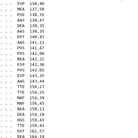
. . .
ESP
136
 . . .
MEA
137
. . .
PSE
138
 . . .
AAS
138
 . . .
DEA
139
 . . .
AAS
139
. . .
DVT
140
 . . .
AAS
141
 . . .
PVS
141
. . .
PVS
142
 . .
BEA
142
 . . .
ESP
142
 . . .
PVS
143
 . . .
ESP
143
 . . .
AAS
143
. . .
TTE
150
. . .
TTE
154
. . .
MAF
154
. . .
MAF
156
. . .
BEA
158
 . . .
DEA
159
. . .
HGS
159
 . . .
TTE
159
 . . .
DVT
161
. . .
DEA
164