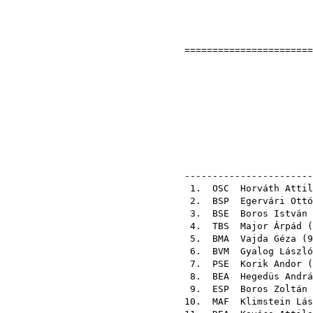
=======================
Orszá
1973-06-10 
el
-----------------------
1.
OSC
Horváth Attil
2.
BSP
Egervári Ottó
3.
BSE
Boros István
4.
TBS
Major Árpád
(
5.
BMA
Vajda Géza
(
9
6.
BVM
Gyalog László
7.
PSE
Korik Andor
(
8.
BEA
Hegedüs Andrá
9.
ESP
Boros Zoltán
10.
MAF
Klimstein Lás