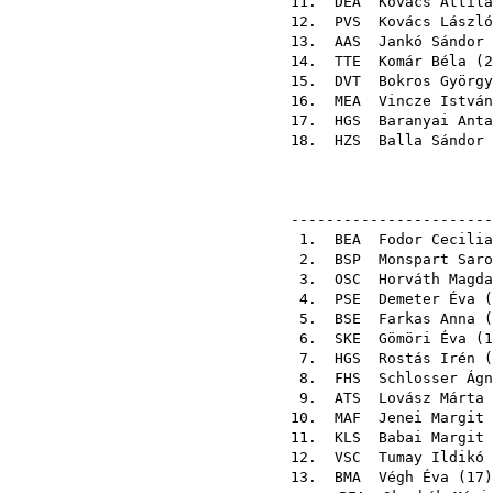
11.
DEA
Kovács Attila
12.
PVS
Kovács László
13.
AAS
Jankó Sándor
14.
TTE
Komár Béla
(
2
15.
DVT
Bokros György
16.
MEA
Vincze István
17.
HGS
Baranyai Anta
18.
HZS
Balla Sándor
-----------------------
1.
BEA
Fodor Cecilia
2.
BSP
Monspart Saro
3.
OSC
Horváth Magda
4.
PSE
Demeter Éva
(
5.
BSE
Farkas Anna
(
6.
SKE
Gömöri Éva
(
1
7.
HGS
Rostás Irén
(
8.
FHS
Schlosser Ágn
9.
ATS
Lovász Márta
10.
MAF
Jenei Margit
11.
KLS
Babai Margit
12.
VSC
Tumay Ildikó
13.
BMA
Végh Éva
(
17