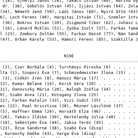
(
18
),
Újhelyi János
(
28
),
Takács István
(
60
),
Marina Gy
 dr.
(
38
),
Göbölös István
(
45
),
Ijjász István
(
64
),
Zola
(
34
),
Németh Jenő
(
59
),
Ládi János
(
60
),
Nyírő Ottó
(
63
6
),
Loch Ferenc
(
40
),
Hargitai István
(
71
),
Szemler Istv
(
36
),
Bokros István
(
39
),
Zsigmond Tibor
(
62
),
Juhász L
(
16
),
Lénárd Miklós
(
51
),
Zyóka Zsolt
(
57
),
Farkas Tamá
l
(
23
),
Zombory Zoltán
(
55
),
Farkas Dezső
(
77
),
Bán Sánd
(
47
),
Orbán Károly
(
53
),
Hámori Ferenc
(
85
),
Szaktilla J
N19
-------------------------------------------------------
(
2
),
Cser Borbála
(
4
),
Turchányi Piroska
(
6
) . . . . .
lta
(
1
),
Szopori Éva
(
7
),
Schmiedmeister Ilona
(
15
) . .
(
3
),
Csőkör Irén
(
8
),
Hanusz Mária
(
17
) . . . . . . .
13
),
Komár Béláné
(
14
),
Korik Vera
(
29
) . . . . . . . .
11
),
Danovszky Mária
(
20
),
Balogh Zsófia
(
34
) . . . . .
9
),
Szabó Anna
(
21
),
Kotogány Ilona
(
25
) . . . . . . .
12
),
Farkas Katalin
(
33
),
Vizi Judit
(
35
) . . . . . . .
es
(
22
),
Paál Krisztina
(
28
),
Mózner Lászlóné
(
37
) . . 
(
5
),
Haffner Emma
(
24
),
Horváth Elza
(
46
) . . . . . . .
(
26
),
Takács Ildikó
(
30
),
Hertelendy Júlia
(
40
) . . . .
(
10
),
Sebestyén Éva
(
44
),
Jaksa Teréz
(
45
) . . . . . .
(
23
),
Őzse Sándorné
(
38
),
Szabó Éva
(
disq
) . . . . . .
),
Korenchy Emőke
(
43
),
Varga Éva
(
disq
) . . . . . . . .