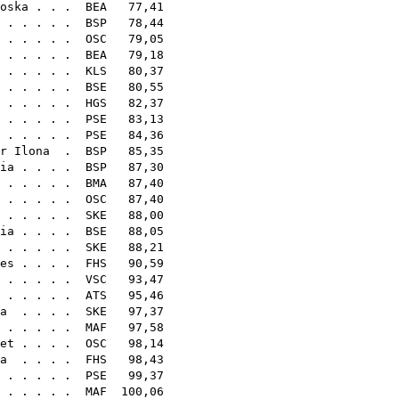
oska
. . .
BEA
77,41
 . . . . .
BSP
78,44
 . . . . .
OSC
79,05
. . . . .
BEA
79,18
. . . . .
KLS
80,37
 . . . . .
BSE
80,55
 . . . . .
HGS
82,37
 . . . . .
PSE
83,13
. . . . .
PSE
84,36
r Ilona
.
BSP
85,35
ia
. . . .
BSP
87,30
 . . . . .
BMA
87,40
. . . . .
OSC
87,40
. . . . .
SKE
88,00
ia
. . . .
BSE
88,05
. . . . .
SKE
88,21
es
. . . .
FHS
90,59
. . . . .
VSC
93,47
. . . . .
ATS
95,46
a
. . . .
SKE
97,37
. . . . .
MAF
97,58
et
. . . .
OSC
98,14
a
. . . .
FHS
98,43
. . . . .
PSE
99,37
. . . . .
MAF
100,06