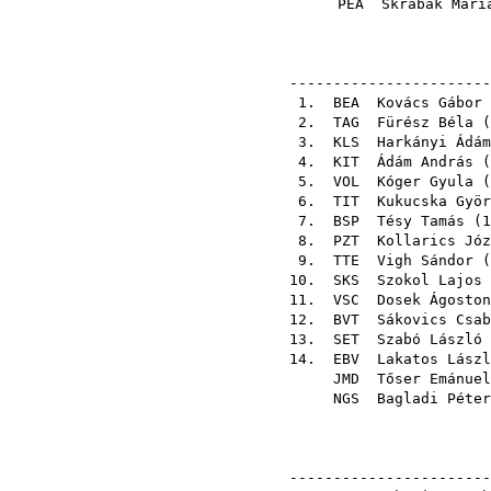
PEA
Skrabák Mári
-----------------------
1.
BEA
Kovács Gábor 
2.
TAG
Fürész Béla
(
3.
KLS
Harkányi Ádám
4.
KIT
Ádám András
(
5.
VOL
Kóger Gyula
(
6.
TIT
Kukucska Györ
7.
BSP
Tésy Tamás
(
1
8.
PZT
Kollarics Józ
9.
TTE
Vigh Sándor
(
10.
SKS
Szokol Lajos
11.
VSC
Dosek Ágoston
12.
BVT
Sákovics Csab
13.
SET
Szabó László
14.
EBV
Lakatos Lászl
JMD
Tőser Emánuel
NGS
Bagladi Péter
-----------------------