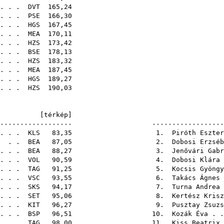
 . .
DVT
165
. . .
PSE
166
 . . .
HGS
167
. . .
MEA
170
 . . .
HZS
173
 . . .
BSE
178
 . . .
HZS
183
. . .
MEA
187
. . .
HGS
189
. . .
HZS
190
17A [
térkép
---------------------- ---------------------
 . . .
KLS
83,35 1.
Piróth Eszter
. .
BEA
87,05 2.
Dobosi Erzséb
. . .
BEA
88,27 3.
Jenővári Gabr
 . . .
VOL
90,59 4.
Dobosi Klára
 . . .
TAG
91,25 5.
Kocsis Gyöngy
 . . .
VSC
93,55 6.
Takács Ágnes
. . .
SKS
94,17 7.
Turna Andrea
. . .
SET
95,06 8.
Kertész Krisz
 . . .
KIT
96,27 9.
Pusztay Zsuzs
 . . .
BSP
96,51 10.
Kozák Éva
. .
 . . .
TAG
98,00 11.
Kiss Beatrix