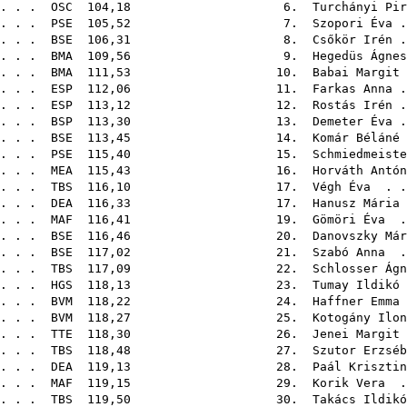
. . .
OSC
104,18 6.
Turchányi Pir
 . . .
PSE
105,52 7.
Szopori Éva
.
. . .
BSE
106,31 8.
Csőkör Irén
.
 . . .
BMA
109,56 9.
Hegedüs Ágnes
. . .
BMA
111,53 10.
Babai Margit
. . .
ESP
112,06 11.
Farkas Anna
.
. . .
ESP
113,12 12.
Rostás Irén
.
 . . .
BSP
113,30 13.
Demeter Éva
.
 . . .
BSE
113,45 14.
Komár Béláné
 . . .
PSE
115,40 15.
Schmiedmeiste
 . . .
MEA
115,43 16.
Horváth Antón
 . . .
TBS
116,10 17.
Végh Éva
. .
 . . .
DEA
116,33 17.
Hanusz Mária
 . .
MAF
116,41 19.
Gömöri Éva
. 
 . .
BSE
116,46 20.
Danovszky Már
 . . .
BSE
117,02 21.
Szabó Anna
. 
. . .
TBS
117,09 22.
Schlosser Ágn
. . .
HGS
118,13 23.
Tumay Ildikó
 . . .
BVM
118,22 24.
Haffner Emma
. . .
BVM
118,27 25.
Kotogány Ilon
 . . .
TTE
118,30 26.
Jenei Margit
. . .
TBS
118,48 27.
Szutor Erzséb
 . . .
DEA
119,13 28.
Paál Krisztin
. . .
MAF
119,15 29.
Korik Vera
. 
 . . .
TBS
119,50 30.
Takács Ildikó