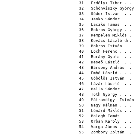
31.
Erdélyi Tibor
. .
32.
Schönviszky György
33.
Sódor István
. . 
34.
Jankó Sándor
. . 
35.
Laczkó Tamás
. . 
36.
Bokros György
. .
37.
Kempelen Miklós
. 
38.
Kovács László dr.
39.
Bokros István
. .
40.
Loch Ferenc
. . .
41.
Burány Gyula
. . 
42.
Deseő László
. . 
43.
Bársony András
. 
44.
Emhő László
. . .
45.
Göbölös István
. 
46.
Lázár László
. . 
47.
Balla Sándor
. . 
48.
Tóth György
. . .
49.
Mátravölgyi István
50.
Nagy Kálmán
. . .
51.
Lénárd Miklós
. .
52.
Balogh Tamás
. . 
53.
Orbán Károly
. . 
54.
Varga János
. . .
55.
Zombory Zoltán
. 