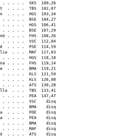
. . . . .
SKS
100,26
t
. . . .
TBS
102,07
n
. . . .
HGS
103,34
. . . . .
BSE
104,27
. . . . .
HGS
106,41
 . . . . .
BSE
107,29
né
. . . .
FHS
108,26
. . . . .
VSC
112,04
é
. . . .
PSE
114,59
lia
. . .
MAF
117,03
. . . . .
HGS
118,18
na
. . . .
FHS
119,14
e
. . . .
BMA
119,21
. . . . .
KLS
121,59
 . . . . .
KLS
126,08
. . . . .
ATS
130,28
lla
. . .
TBS
133,41
. . . . .
PEA
147,47
 . . . . .
VSC
disq
 . . . . .
BMA
disq
a
. . . .
POE
disq
a
. . . .
PEA
disq
. . . . .
BMA
disq
 . . . . .
MAF
disq
ó
. . . .
ATS
disq