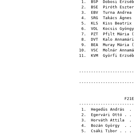
1.
BSP
Dobosi Erzséb
2.
BSE
Piróth Eszter
3.
EBV
Turna Andrea
4.
SRG
Takács Ágnes
5.
KLS
Kiss Beatrix
6.
VOL
Kocsis Gyöngy
7.
PZT
Pfilt Mária
(
8.
DVT
Kalo Annamári
9.
BEA
Muray Mária
(
10.
VSC
Molnár Annamá
11.
KVM
Györfi Erzséb
-----------------------
-----------------------
F
-------------------
1.
Hegedüs András
. 
2.
Egervári Ottó
. .
3.
Horváth Attila
. 
4.
Bozán György
. . 
5.
Csáki Tibor
. . .