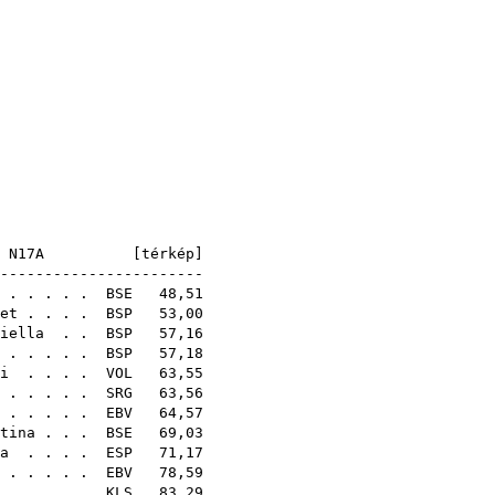
,24
,30
,45
,11
,42
,13
,32
,45
,27
,03
]
N17A [
térkép
]
--------------------
. . . . .
BSE
48,51
et
. . . .
BSP
53,00
iella
. .
BSP
57,16
. . . . .
BSP
57,18
i
. . . .
VOL
63,55
. . . . .
SRG
63,56
. . . . .
EBV
64,57
tina
. . .
BSE
69,03
a
. . . .
ESP
71,17
 . . . . .
EBV
78,59
. . . . .
KLS
83,29