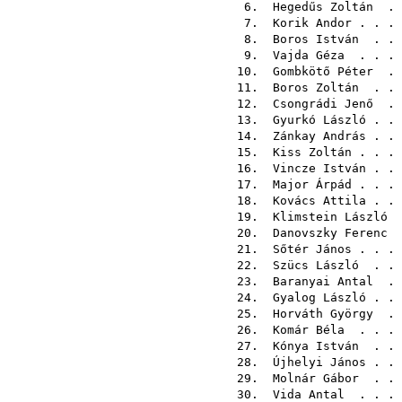
6.
Hegedűs Zoltán
. 
7.
Korik Andor
. . .
8.
Boros István
. . 
9.
Vajda Géza
. . .
10.
Gombkötő Péter
. 
11.
Boros Zoltán
. . 
12.
Csongrádi Jenő
. 
13.
Gyurkó László
. .
14.
Zánkay András
. .
15.
Kiss Zoltán
. . .
16.
Vincze István
. .
17.
Major Árpád
. . .
18.
Kovács Attila
. .
19.
Klimstein László
.
20.
Danovszky Ferenc
.
21.
Sőtér János
. . .
22.
Szücs László
. . 
23.
Baranyai Antal
. 
24.
Gyalog László
. .
25.
Horváth György
. 
26.
Komár Béla
. . .
27.
Kónya István
. . 
28.
Újhelyi János
. .
29.
Molnár Gábor
. . 
30.
Vida Antal
. . .