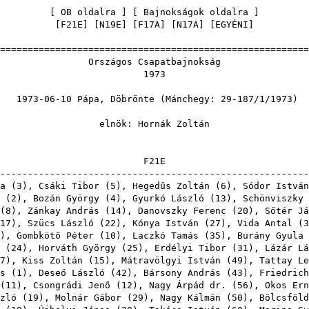
[
OB oldalra
] [
Bajnokságok oldalra
[
F21E
] [
N19E
] [
F17A
] [
N17A
] [
EGYÉNI
=======================================================
gos Csapatbaj
197
Pápa, Döbrönte (Mánchegy: 29
nök:
Hornák Zoltán
F21
-------------------------------------------------------
a
(
3
),
Csáki Tibor
(
5
),
Hegedűs Zoltán
(
6
),
Sódor István
(
2
),
Bozán György
(
4
),
Gyurkó László
(
13
),
Schönviszky 
(
8
),
Zánkay András
(
14
),
Danovszky Ferenc
(
20
),
Sőtér Já
17
),
Szücs László
(
22
),
Kónya István
(
27
),
Vida Antal
(
3
),
Gombkötő Péter
(
10
),
Laczkó Tamás
(
35
),
Burány Gyula
(
24
),
Horváth György
(
25
),
Erdélyi Tibor
(
31
),
Lázár Lá
7
),
Kiss Zoltán
(
15
),
Mátravölgyi István
(
49
),
Tattay Le
s
(
1
),
Deseő László
(
42
),
Bársony András
(
43
),
Friedrich
(
11
),
Csongrádi Jenő
(
12
),
Nagy Árpád dr.
(
56
),
Okos Ern
zló
(
19
),
Molnár Gábor
(
29
),
Nagy Kálmán
(
50
),
Bölcsföld