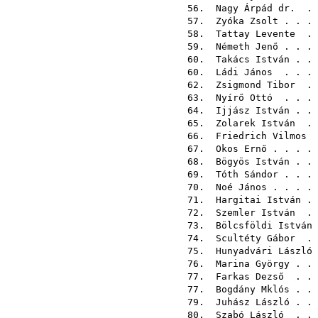
56.
Nagy Árpád dr.
. 
57.
Zyóka Zsolt
. . .
58.
Tattay Levente
. 
59.
Németh Jenő
. . .
60.
Takács István
. .
60.
Ládi János
. . .
62.
Zsigmond Tibor
. 
63.
Nyírő Ottó
. . .
64.
Ijjász István
. .
65.
Zolarek István
. 
66.
Friedrich Vilmos
.
67.
Okos Ernő
. . . .
68.
Bögyös István
. .
69.
Tóth Sándor
. . .
70.
Noé János
. . . .
71.
Hargitai István
. 
72.
Szemler István
. 
73.
Bölcsföldi István
74.
Scultéty Gábor
. 
75.
Hunyadvári László
76.
Marina György
. .
77.
Farkas Dezső
. . 
77.
Bogdány Mklós
. .
79.
Juhász László
. .
80.
Szabó László
. . 