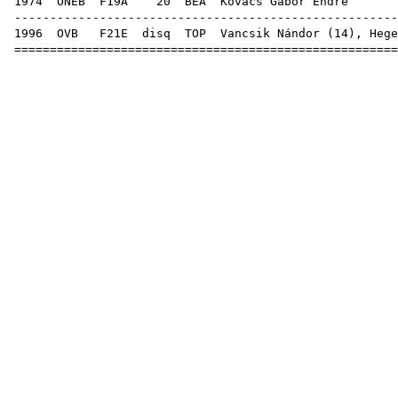
1974
ONEB
F19A
20
BEA
Kovác
------------------------------------------------------
1996
OVB
F21E
disq
TOP
Vancsik Nándor
(
14
),
Hege
======================================================