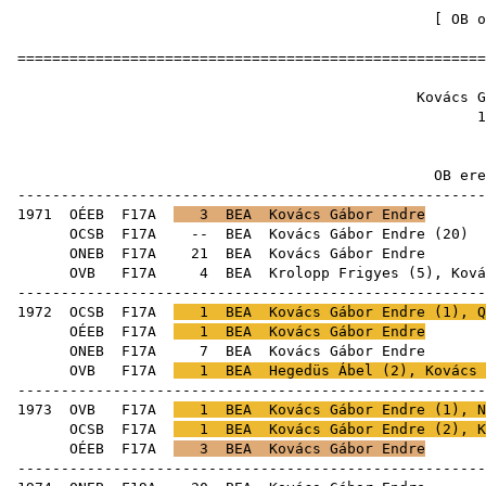
[
OB o
======================================================
Kovács G
1
OB ere
------------------------------------------------------
1971
OÉEB
F17A
3
BEA
Kovács Gábor Endre
OCSB
F17A
--
BEA
Kovács Gábor Endre
(
20
ONEB
F17A
21
BEA
Kovác
OVB
F17A
4
BEA
Krolopp Frigyes
(
5
), Ková
------------------------------------------------------
1972
OCSB
F17A
1
BEA
Kovács Gábor Endre (
1
),
Q
OÉEB
F17A
1
BEA
Kovács Gábor Endre
ONEB
F17A
7
BEA
Kovác
OVB
F17A
1
BEA
Hegedüs Ábel
(
2
), Kovács 
------------------------------------------------------
1973
OVB
F17A
1
BEA
Kovács Gábor Endre (
1
),
N
OCSB
F17A
1
BEA
Kovács Gábor Endre (
2
),
K
OÉEB
F17A
3
BEA
Kovács Gábor Endre
------------------------------------------------------