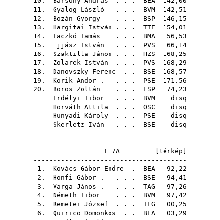
10.
Bársony András
. . .
BEA
142,00
11.
Gyalog László
. . . .
BVM
142,51
12.
Bozán György
. . . .
BSP
146,15
13.
Hargitai István
. . .
TTE
154,01
14.
Laczkó Tamás
. . . .
BMA
156,53
15.
Ijjász István
. . . .
PVS
166,14
16.
Szaktilla János
. . .
HZS
168,25
17.
Zolarek István
. . .
PVS
168,29
18.
Danovszky Ferenc
. .
BSE
168,57
19.
Korik Andor
. . . . .
PSE
171,56
20.
Boros Zoltán
. . . .
ESP
174,23
Erdélyi Tibor
. . . .
BVM
disq
Horváth Attila
. . .
OSC
disq
Hunyadi Károly
. . .
PSE
disq
Skerletz Iván
. . . .
BSE
disq
F17A [
térkép
]
---------------------------------------
1.
Kovács Gábor Endre
.
BEA
92,22
2.
Honfi Gábor
. . . . .
BSE
94,41
3.
Varga János
. . . . .
TAG
97,26
4.
Németh Tibor
. . . .
BVM
97,42
5.
Remetei József
. . .
TEG
100,25
6.
Quirico Domonkos
. .
BEA
103,29