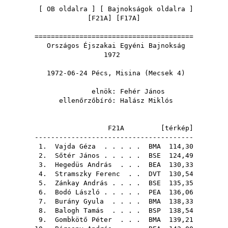
[
OB oldalra
] [
Bajnokságok oldalra
]
[
F21A
] [
F17A
]
=======================================
Országos Éjszakai Egyéni Bajnokság
1972
1972-06-24 Pécs, Misina (Mecsek 4)
elnök:
Fehér János
ellenőrzőbíró:
Halász Miklós
F21A [
térkép
]
---------------------------------------
1.
Vajda Géza
. . . . .
BMA
114,30
2.
Sőtér János
. . . . .
BSE
124,49
3.
Hegedüs András
. . .
BEA
130,33
4.
Stramszky Ferenc
. .
DVT
130,54
5.
Zánkay András
. . . .
BSE
135,35
6.
Bodó László
. . . . .
PEA
136,06
7.
Burány Gyula
. . . .
BMA
138,33
8.
Balogh Tamás
. . . .
BSP
138,54
9.
Gombkötő Péter
. . .
BMA
139,21