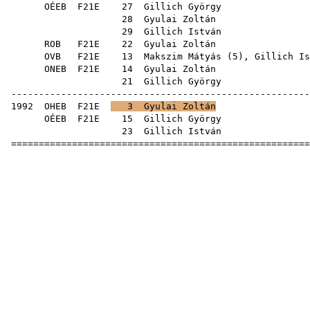
OÉEB
F21E
27
Gillich György
28
Gyulai Zoltán
29
Gillich István
ROB
F21E
22
Gyulai Zoltán
OVB
F21E
13
Makszim Mátyás
(
5
),
Gillich Is
ONEB
F21E
14
Gyulai Zoltán
21
Gillich György
-----------------------------------------------------
1992
OHEB
F21E
3
Gyulai Zoltán
OÉEB
F21E
15
Gillich György
23
Gillich István
=====================================================