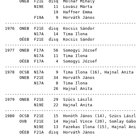
ONEB
F21E
disq
Molnár Mihály
N19E
11
Lovász Márta
19
Haffner Emma
F19A
9
Horváth János
-----------------------------------------------------
1976
ONEB
F21E
disq
Kocsis Sándor
N17A
14
Tima Ilona
OÉEB
F21E
disq
Kocsis Sándor
-----------------------------------------------------
1977
ONEB
F17A
56
Somogyi József
N17A
11
Tima Ilona
OÉEB
F17A
4
Somogyi József
-----------------------------------------------------
1978
OCSB
N17A
9
Tima Ilona
(
16
),
Hajnal Anita
ONEB
F21E
34
Horváth János
N17A
8
Tima Ilona
26
Hajnal Anita
-----------------------------------------------------
1979
ONEB
F21E
29
Szücs László
N19E
22
Hajnal Anita
-----------------------------------------------------
1980
OCSB
F21E
15
Honóth János
(
14
),
Szücs Lászl
OVB
F21E
14
Hajnal Vince
(
20
),
Somlay Gábo
N19E
13
Fazekas Ilona
(
15
),
Hajnal Ani
OÉEB
F21A
disq
Horváth János