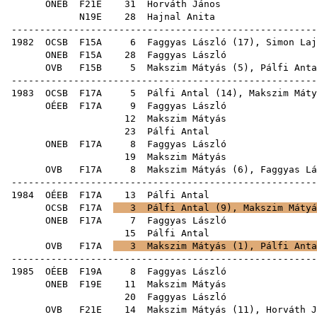
ONEB
F21E
31
Horváth János
N19E
28
Hajnal Anita
-----------------------------------------------------
1982
OCSB
F15A
6
Faggyas László
(
17
),
Simon Laj
ONEB
F15A
28
Faggyas László
OVB
F15B
5
Makszim Mátyás
(
5
),
Pálfi Anta
-----------------------------------------------------
1983
OCSB
F17A
5
Pálfi Antal
(
14
),
Makszim Máty
OÉEB
F17A
9
Faggyas László
12
Makszim Mátyás
23
Pálfi Antal
ONEB
F17A
8
Faggyas László
19
Makszim Mátyás
OVB
F17A
8
Makszim Mátyás
(
6
),
Faggyas Lá
-----------------------------------------------------
1984
OÉEB
F17A
13
Pálfi Antal
OCSB
F17A
3
Pálfi Antal
(
9
),
Makszim Mátyá
ONEB
F17A
7
Faggyas László
15
Pálfi Antal
OVB
F17A
3
Makszim Mátyás
(
1
),
Pálfi Anta
-----------------------------------------------------
1985
OÉEB
F19A
8
Faggyas László
ONEB
F19E
11
Makszim Mátyás
20
Faggyas László
OVB
F21E
14
Makszim Mátyás
(
11
),
Horváth J