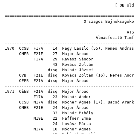
[
OB old
=====================================================
Országos Bajnokságo
A
Almásfüzitő Ti
-----------------------------------------------------
1970
OCSB
F17A
14
Nagy László
(
55
),
Nemes András
ONEB
F21E
27
Major Árpád
F17A
29
Ravasz Sándor
43
Kovács Zoltán
disq
Molnár József
OVB
F21E
disq
Kovács Zoltán
(
16
),
Nemes Andr
OÉEB
F21A
disq
Major Árpád
-----------------------------------------------------
1971
OÉEB
F21A
disq
Major Árpád
F17A
23
Molnár Andor
OCSB
N17A
disq
Mócher Ágnes
(
17
),
Bacsó Arank
ONEB
F21E
24
Major Árpád
33
Molnár Mihály
N19E
22
Haffner Emma
24
Lovász Márta
N17A
10
Mócher Ágnes