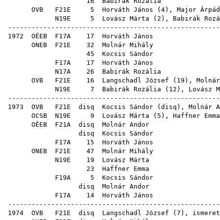
16
Babirák Rozália
OVB
F21E
5
Horváth János
(
4
),
Major Árpád
N19E
5
Lovász Márta
(
2
),
Babirák Rozá
-----------------------------------------------------
1972
OÉEB
F17A
17
Horváth János
ONEB
F21E
32
Molnár Mihály
45
Kocsis Sándor
F17A
17
Horváth János
N17A
26
Babirák Rozália
OVB
F21E
16
Langschadl József
(
19
),
Molnár
N19E
7
Babirák Rozália
(
12
),
Lovász M
-----------------------------------------------------
1973
OVB
F21E
disq
Kocsis Sándor
(
disq
),
Molnár A
OCSB
N19E
9
Lovász Márta
(
5
),
Haffner Emma
OÉEB
F21A
disq
Molnár Andor
disq
Kocsis Sándor
F17A
15
Horváth János
ONEB
F21E
47
Molnár Mihály
N19E
19
Lovász Márta
23
Haffner Emma
F19A
5
Kocsis Sándor
disq
Molnár Andor
F17A
14
Horváth János
-----------------------------------------------------
1974
OVB
F21E
disq
Langschadl József
(
7
), isme