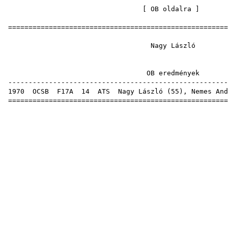
[
OB oldalra
=====================================================
Nagy Lá
OB eredm
-----------------------------------------------------
1970
OCSB
F17A
14
ATS
Nagy László (
55
),
Nemes And
=====================================================