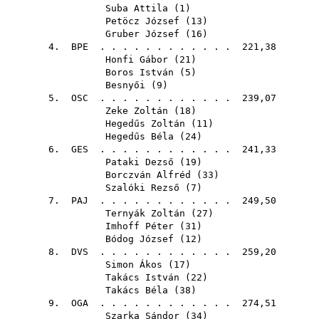
Suba Attila
(
1
)
Petöcz József
(
13
)
Gruber József
(
16
)
4.
BPE
. . . . . . . . . . . . 221,38
Honfi Gábor
(
21
)
Boros István
(
5
)
Besnyői
(
9
)
5.
OSC
. . . . . . . . . . . . 239,07
Zeke Zoltán
(
18
)
Hegedűs Zoltán
(
11
)
Hegedűs Béla
(
24
)
6.
GES
. . . . . . . . . . . . 241,33
Pataki Dezső
(
19
)
Borczván Alfréd
(
33
)
Szalóki Rezső
(
7
)
7.
PAJ
. . . . . . . . . . . . 249,50
Ternyák Zoltán
(
27
)
Imhoff Péter
(
31
)
Bódog József
(
12
)
8.
DVS
. . . . . . . . . . . . 259,20
Simon Ákos
(
17
)
Takács István
(
22
)
Takács Béla
(
38
)
9.
OGA
. . . . . . . . . . . . 274,51
Szarka Sándor
(
34
)