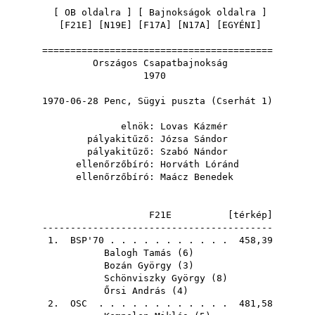
[
OB oldalra
] [
Bajnokságok oldalra
]
[
F21E
] [
N19E
] [
F17A
] [
N17A
] [
EGYÉNI
]
=========================================
Országos Csapatbajnokság
1970
1970-06-28 Penc, Sügyi puszta (Cserhát 1)
elnök:
Lovas Kázmér
pályakitűző:
Józsa Sándor
pályakitűző:
Szabó Nándor
ellenőrzőbíró:
Horváth Lóránd
ellenőrzőbíró:
Maácz Benedek
F21E [
térkép
]
-----------------------------------------
1.
BSP'70
. . . . . . . . . . . 458,39
Balogh Tamás
(
6
)
Bozán György
(
3
)
Schönviszky György
(
8
)
Őrsi András
(
4
)
2.
OSC
. . . . . . . . . . . . 481,58