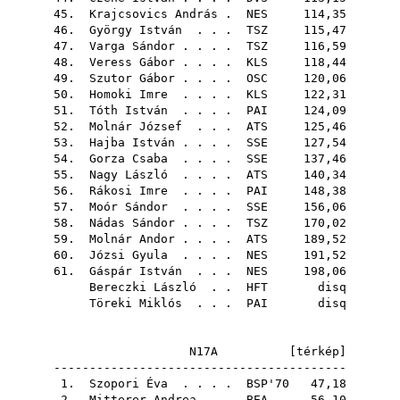
45.
Krajcsovics András
.
NES
114,35
46.
György István
. . .
TSZ
115,47
47.
Varga Sándor
. . . .
TSZ
116,59
48.
Veress Gábor
. . . .
KLS
118,44
49.
Szutor Gábor
. . . .
OSC
120,06
50.
Homoki Imre
. . . .
KLS
122,31
51.
Tóth István
. . . .
PAI
124,09
52.
Molnár József
. . .
ATS
125,46
53.
Hajba István
. . . .
SSE
127,54
54.
Gorza Csaba
. . . .
SSE
137,46
55.
Nagy László
. . . .
ATS
140,34
56.
Rákosi Imre
. . . .
PAI
148,38
57.
Moór Sándor
. . . .
SSE
156,06
58.
Nádas Sándor
. . . .
TSZ
170,02
59.
Molnár Andor
. . . .
ATS
189,52
60.
Józsi Gyula
. . . .
NES
191,52
61.
Gáspár István
. . .
NES
198,06
Bereczki László
. .
HFT
disq
Töreki Miklós
. . .
PAI
disq
N17A [
térkép
]
-----------------------------------------
1.
Szopori Éva
. . . .
BSP'70
47,18
2.
Mitterer Andrea
. .
BEA
56,10