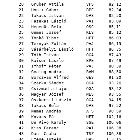
20.
Gruber Attila
. . .
VFS
82,12
21.
Honfi Gábor
. . . .
BPE
82,34
22.
Takács István
. . .
DVS
82,50
23.
Fazekas László
. . .
PAI
83,09
24.
Hegedűs Béla
. . . .
OSC
85,11
25.
Gémes József
. . . .
KLS
85,12
26.
Tonkó Tibor
. . . .
HFT
86,03
27.
Ternyák Zoltán
. . .
PAJ
86,15
28.
Vásárhelyi László
.
HFT
86,35
29.
Tóth István
. . . .
OGA
87,43
30.
Kaiser László
. . .
BPE
87,49
31.
Imhoff Péter
. . . .
PAJ
88,39
32.
Gyalog András
. . .
BVM
88,50
33.
Borczván Alfréd
. .
GES
91,20
34.
Szarka Sándor
. . .
OGA
93,26
35.
Csizmadia Lajos
. .
OGA
93,42
36.
Magyar József
. . .
NES
93,55
37.
Oszkocsil László
. .
OGA
94,15
38.
Takács Béla
. . . .
DVS
97,52
39.
Nemes András
. . . .
ATS
98,59
40.
Kovács Pál
. . . . .
HFT
102,16
41.
De Rivo Károly
. . .
SSE
106,06
42.
Kiss Ferenc
. . . .
PAI
106,38
43.
Dani Csaba
. . . . .
TSZ
106,38
44.
Czene István
. . . .
DVS
113,15