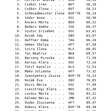
3.
Csőkör Irén
. . . .
BVT
58,10
4.
Csőkör Ilona
. . . .
BVT
58,13
5.
Schmiedmeister Ilona
BSP'70
58,14
6.
Sódor Anna
. . . . .
OSC
58,30
7.
Kovács Márta
. . . .
BEA
60,22
8.
Bedecs Emőke
. . . .
SSE
60,37
9.
Szutor Erzsébet
. .
OSC
63,41
10.
Kozák Ida
. . . . .
EBV
63,47
11.
Haffner Emma
. . . .
TAG
66,24
12.
Gémes Ibolya
. . . .
HFT
67,58
13.
Szíra Ilona
. . . .
KLS
68,45
14.
Tas Beátrix
. . . .
BEA
69,57
15.
Bársony Piroska
. .
NGS
71,50
16.
Karsai Klára
. . . .
OSC
72,24
17.
Totzl Katalin
. . .
KLS
72,53
18.
Makó Julianna
. . .
HFT
73,32
19.
Szentpétery Zsuzsa
.
BSP'70
74,23
20.
Kozák Éva
. . . . .
EBV
76,05
21.
Dóczi Mária
. . . .
OSC
77,49
22.
Csesztregi Klára
. .
NGS
81,30
23.
Lovász Márta
. . . .
TAG
83,21
24.
Kálmán Mária
. . . .
JMD
87,32
25.
Dudás Zsuzsanna
. .
HFT
89,37
26.
Dobosi Klára
. . . .
BSP'70
89,38