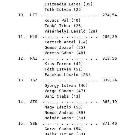
Csizmadia Lajos
(
35
)
Tóth István
(
29
)
10.
HFT
. . . . . . . . . . . . 274,54
Kovács Pál
(
40
)
Tonkó Tibor
(
26
)
Vásárhelyi László
(
28
)
11.
KLS
. . . . . . . . . . . . 280,30
Tertsch Antal
(
14
)
Gémes József
(
25
)
Veress Gábor
(
48
)
12.
PAI
. . . . . . . . . . . . 313,56
Kiss Ferenc
(
42
)
Tóth István
(
51
)
Fazekas László
(
23
)
13.
TSZ
. . . . . . . . . . . . 339,24
György István
(
46
)
Varga Sándor
(
47
)
Dani Csaba
(
43
)
14.
ATS
. . . . . . . . . . . . 365,19
Nagy László
(
55
)
Nemes András
(
39
)
Molnár Andor
(
59
)
15.
SSE
. . . . . . . . . . . . 371,46
Gorza Csaba
(
54
)
Hajba István
(
53
)