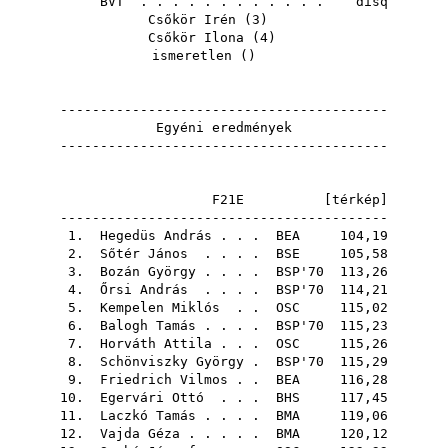
BVT
. . . . . . . . . . . . disq
Csőkör Irén
(
3
)
Csőkör Ilona
(
4
)
ismeretlen ()
-----------------------------------------
Egyéni eredmények
-----------------------------------------
F21E [
térkép
]
-----------------------------------------
1.
Hegedüs András
. . .
BEA
104,19
2.
Sőtér János
. . . .
BSE
105,58
3.
Bozán György
. . . .
BSP'70
113,26
4.
Őrsi András
. . . .
BSP'70
114,21
5.
Kempelen Miklós
. .
OSC
115,02
6.
Balogh Tamás
. . . .
BSP'70
115,23
7.
Horváth Attila
. . .
OSC
115,26
8.
Schönviszky György
.
BSP'70
115,29
9.
Friedrich Vilmos
. .
BEA
116,28
10.
Egervári Ottó
. . .
BHS
117,45
11.
Laczkó Tamás
. . . .
BMA
119,06
12.
Vajda Géza
. . . . .
BMA
120,12