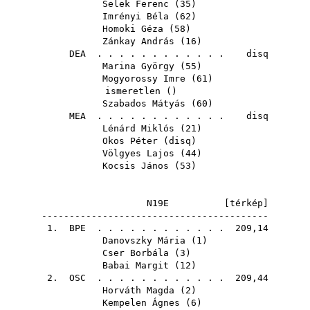
Selek Ferenc
(
35
)
Imrényi Béla
(
62
)
Homoki Géza
(
58
)
Zánkay András
(
16
)
DEA
. . . . . . . . . . . . disq
Marina György
(
55
)
Mogyorossy Imre
(
61
)
ismeretlen ()
Szabados Mátyás
(
60
)
MEA
. . . . . . . . . . . . disq
Lénárd Miklós
(
21
)
Okos Péter
(
disq
)
Völgyes Lajos
(
44
)
Kocsis János
(
53
)
N19E [
térkép
]
-----------------------------------------
1.
BPE
. . . . . . . . . . . . 209,14
Danovszky Mária
(
1
)
Cser Borbála
(
3
)
Babai Margit
(
12
)
2.
OSC
. . . . . . . . . . . . 209,44
Horváth Magda
(
2
)
Kempelen Ágnes
(
6
)