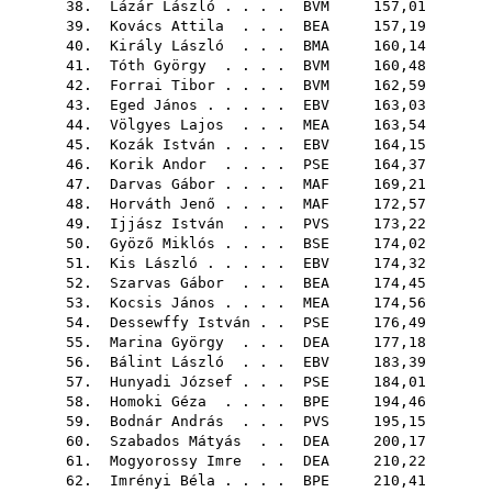
38.
Lázár László
. . . .
BVM
157,01
39.
Kovács Attila
. . .
BEA
157,19
40.
Király László
. . .
BMA
160,14
41.
Tóth György
. . . .
BVM
160,48
42.
Forrai Tibor
. . . .
BVM
162,59
43.
Eged János
. . . . .
EBV
163,03
44.
Völgyes Lajos
. . .
MEA
163,54
45.
Kozák István
. . . .
EBV
164,15
46.
Korik Andor
. . . .
PSE
164,37
47.
Darvas Gábor
. . . .
MAF
169,21
48.
Horváth Jenő
. . . .
MAF
172,57
49.
Ijjász István
. . .
PVS
173,22
50.
Gyöző Miklós
. . . .
BSE
174,02
51.
Kis László
. . . . .
EBV
174,32
52.
Szarvas Gábor
. . .
BEA
174,45
53.
Kocsis János
. . . .
MEA
174,56
54.
Dessewffy István
. .
PSE
176,49
55.
Marina György
. . .
DEA
177,18
56.
Bálint László
. . .
EBV
183,39
57.
Hunyadi József
. . .
PSE
184,01
58.
Homoki Géza
. . . .
BPE
194,46
59.
Bodnár András
. . .
PVS
195,15
60.
Szabados Mátyás
. .
DEA
200,17
61.
Mogyorossy Imre
. .
DEA
210,22
62.
Imrényi Béla
. . . .
BPE
210,41