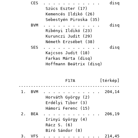
CES
. . . . . . . . . . . . disq
Szücs Eszter
(
17
)
Kemencés Ildikó
(
26
)
Sebestyén Piroska
(
35
)
BVM
. . . . . . . . . . . . disq
Ribényi Ildikó
(
23
)
Kurunczi Judit
(
29
)
Németh Erzsébet
(
38
)
SES
. . . . . . . . . . . . disq
Kajcsos Judit
(
18
)
Farkas Márta
(
disq
)
Hoffmann Beátrix
(
disq
)
F17A [
térkép
]
-----------------------------------------
1.
BVM
. . . . . . . . . . . . 204,14
Horváth György
(
2
)
Erdélyi Tibor
(
3
)
Hámori Ferenc
(
15
)
2.
BEA
. . . . . . . . . . . . 206,19
Irinyi György
(
4
)
Rácz S.
(
6
)
Bíró Sándor
(
8
)
3.
VFS
. . . . . . . . . . . . 214,45