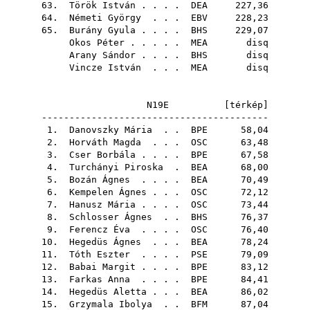
63.
Török István
. . . .
DEA
227,36
64.
Németi György
. . .
EBV
228,23
65.
Burány Gyula
. . . .
BHS
229,07
Okos Péter
. . . . .
MEA
disq
Arany Sándor
. . . .
BHS
disq
Vincze István
. . .
MEA
disq
N19E [
térkép
]
-----------------------------------------
1.
Danovszky Mária
. .
BPE
58,04
2.
Horváth Magda
. . .
OSC
63,48
3.
Cser Borbála
. . . .
BPE
67,58
4.
Turchányi Piroska
.
BEA
68,00
5.
Bozán Ágnes
. . . .
BEA
70,49
6.
Kempelen Ágnes
. . .
OSC
72,12
7.
Hanusz Mária
. . . .
OSC
73,44
8.
Schlosser Ágnes
. .
BHS
76,37
9.
Ferencz Éva
. . . .
OSC
76,40
10.
Hegedüs Ágnes
. . .
BEA
78,24
11.
Tóth Eszter
. . . .
PSE
79,09
12.
Babai Margit
. . . .
BPE
83,12
13.
Farkas Anna
. . . .
BPE
84,41
14.
Hegedüs Aletta
. . .
BEA
86,02
15.
Grzymala Ibolya
. .
BFM
87,04