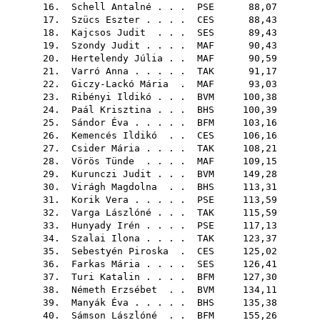
16.
Schell Antalné
. . .
PSE
88,07
17.
Szücs Eszter
. . . .
CES
88,43
18.
Kajcsos Judit
. . .
SES
89,43
19.
Szondy Judit
. . . .
MAF
90,43
20.
Hertelendy Júlia
. .
MAF
90,59
21.
Varró Anna
. . . . .
TAK
91,17
22.
Giczy-Lackó Mária
.
MAF
93,03
23.
Ribényi Ildikó
. . .
BVM
100,38
24.
Paál Krisztina
. . .
BHS
100,39
25.
Sándor Éva
. . . . .
BFM
103,16
26.
Kemencés Ildikó
. .
CES
106,16
27.
Csider Mária
. . . .
TAK
108,21
28.
Vörös Tünde
. . . .
MAF
109,15
29.
Kurunczi Judit
. . .
BVM
149,28
30.
Virágh Magdolna
. .
BHS
113,31
31.
Korik Vera
. . . . .
PSE
113,59
32.
Varga Lászlóné
. . .
TAK
115,59
33.
Hunyady Irén
. . . .
PSE
117,13
34.
Szalai Ilona
. . . .
TAK
123,37
35.
Sebestyén Piroska
.
CES
125,02
36.
Farkas Mária
. . . .
SES
126,41
37.
Turi Katalin
. . . .
BFM
127,30
38.
Németh Erzsébet
. .
BVM
134,11
39.
Manyák Éva
. . . . .
BHS
135,38
40.
Sámson Lászlóné
. .
BFM
155,26