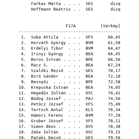
Farkas Márta
. . . .
SES
disq
Hoffmann Beátrix
. .
SES
disq
F17A [
térkép
]
-----------------------------------------
1.
Suba Attila
. . . .
VFS
60,45
2.
Horváth György
. . .
BVM
61,58
3.
Erdélyi Tibor
. . .
BVM
64,47
4.
Irinyi György
. . .
BEA
66,45
5.
Boros István
. . . .
BPE
66,56
6.
Rácz S.
. . . . . .
BEA
67,24
7.
Szalóki Rezső
. . .
GES
70,17
8.
Bíró Sándor
. . . .
BEA
72,10
9.
Besnyői
. . . . . .
BPE
72,58
10.
Krepuska István
. .
BEA
74,05
11.
Hegedűs Zoltán
. . .
OSC
74,41
12.
Bódog József
. . . .
PAJ
74,56
13.
Petöcz József
. . .
VFS
75,49
14.
Tertsch Antal
. . .
KLS
76,34
15.
Hámori Ferenc
. . .
BVM
77,29
16.
Gruber József
. . .
VFS
78,11
17.
Simon Ákos
. . . . .
DVS
78,38
18.
Zeke Zoltán
. . . .
OSC
79,15
19.
Pataki Dezső
. . . .
GES
79,56