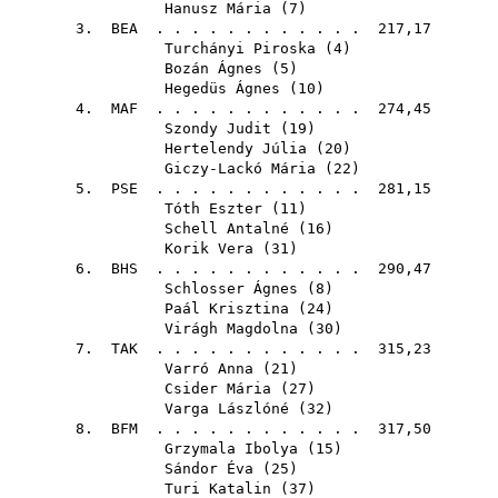
Hanusz Mária
(
7
)
3.
BEA
. . . . . . . . . . . . 217,17
Turchányi Piroska
(
4
)
Bozán Ágnes
(
5
)
Hegedüs Ágnes
(
10
)
4.
MAF
. . . . . . . . . . . . 274,45
Szondy Judit
(
19
)
Hertelendy Júlia
(
20
)
Giczy-Lackó Mária
(
22
)
5.
PSE
. . . . . . . . . . . . 281,15
Tóth Eszter
(
11
)
Schell Antalné
(
16
)
Korik Vera
(
31
)
6.
BHS
. . . . . . . . . . . . 290,47
Schlosser Ágnes
(
8
)
Paál Krisztina
(
24
)
Virágh Magdolna
(
30
)
7.
TAK
. . . . . . . . . . . . 315,23
Varró Anna
(
21
)
Csider Mária
(
27
)
Varga Lászlóné
(
32
)
8.
BFM
. . . . . . . . . . . . 317,50
Grzymala Ibolya
(
15
)
Sándor Éva
(
25
)
Turi Katalin
(
37
)