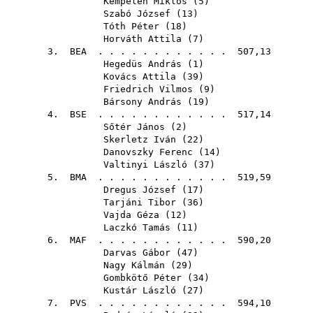
Kempelen Miklós
(
5
)
Szabó József
(
13
)
Tóth Péter
(
18
)
Horváth Attila
(
7
)
3.
BEA
. . . . . . . . . . . . 507,13
Hegedüs András
(
1
)
Kovács Attila
(
39
)
Friedrich Vilmos
(
9
)
Bársony András
(
19
)
4.
BSE
. . . . . . . . . . . . 517,14
Sőtér János
(
2
)
Skerletz Iván
(
22
)
Danovszky Ferenc
(
14
)
Valtinyi László
(
37
)
5.
BMA
. . . . . . . . . . . . 519,59
Dregus József
(
17
)
Tarjáni Tibor
(
36
)
Vajda Géza
(
12
)
Laczkó Tamás
(
11
)
6.
MAF
. . . . . . . . . . . . 590,20
Darvas Gábor
(
47
)
Nagy Kálmán
(
29
)
Gombkötő Péter
(
34
)
Kustár László
(
27
)
7.
PVS
. . . . . . . . . . . . 594,10