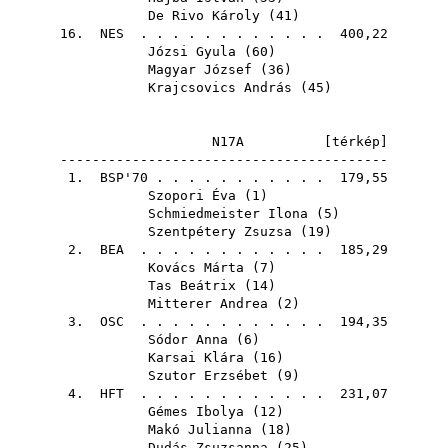
De Rivo Károly
(
41
)
16.
NES
. . . . . . . . . . . . 400,22
Józsi Gyula
(
60
)
Magyar József
(
36
)
Krajcsovics András
(
45
)
N17A [
térkép
]
-----------------------------------------
1.
BSP'70
. . . . . . . . . . . 179,55
Szopori Éva
(
1
)
Schmiedmeister Ilona
(
5
)
Szentpétery Zsuzsa
(
19
)
2.
BEA
. . . . . . . . . . . . 185,29
Kovács Márta
(
7
)
Tas Beátrix
(
14
)
Mitterer Andrea
(
2
)
3.
OSC
. . . . . . . . . . . . 194,35
Sódor Anna
(
6
)
Karsai Klára
(
16
)
Szutor Erzsébet
(
9
)
4.
HFT
. . . . . . . . . . . . 231,07
Gémes Ibolya
(
12
)
Makó Julianna
(
18
)
Dudás Zsuzsanna
(
25
)