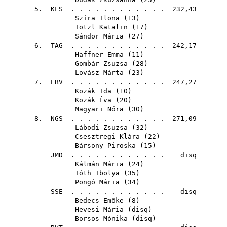
5.
KLS
. . . . . . . . . . . . 232,43
Szíra Ilona
(
13
)
Totzl Katalin
(
17
)
Sándor Mária
(
27
)
6.
TAG
. . . . . . . . . . . . 242,17
Haffner Emma
(
11
)
Gombár Zsuzsa
(
28
)
Lovász Márta
(
23
)
7.
EBV
. . . . . . . . . . . . 247,27
Kozák Ida
(
10
)
Kozák Éva
(
20
)
Magyari Nóra
(
30
)
8.
NGS
. . . . . . . . . . . . 271,09
Lábodi Zsuzsa
(
32
)
Csesztregi Klára
(
22
)
Bársony Piroska
(
15
)
JMD
. . . . . . . . . . . . disq
Kálmán Mária
(
24
)
Tóth Ibolya
(
35
)
Pongó Mária
(
34
)
SSE
. . . . . . . . . . . . disq
Bedecs Emőke
(
8
)
Hevesi Mária
(
disq
)
Borsos Mónika
(
disq
)