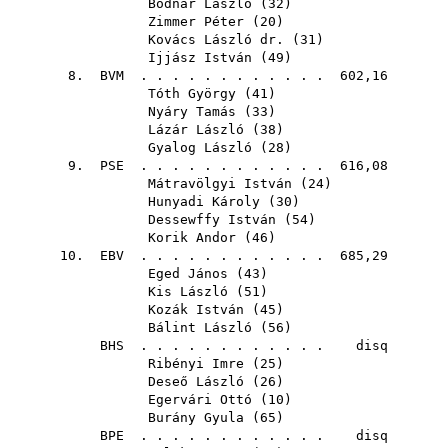
Bodnár László
(
32
)
Zimmer Péter
(
20
)
Kovács László dr.
(
31
)
Ijjász István
(
49
)
8.
BVM
. . . . . . . . . . . . 602,16
Tóth György
(
41
)
Nyáry Tamás
(
33
)
Lázár László
(
38
)
Gyalog László
(
28
)
9.
PSE
. . . . . . . . . . . . 616,08
Mátravölgyi István
(
24
)
Hunyadi Károly
(
30
)
Dessewffy István
(
54
)
Korik Andor
(
46
)
10.
EBV
. . . . . . . . . . . . 685,29
Eged János
(
43
)
Kis László
(
51
)
Kozák István
(
45
)
Bálint László
(
56
)
BHS
. . . . . . . . . . . . disq
Ribényi Imre
(
25
)
Deseő László
(
26
)
Egervári Ottó
(
10
)
Burány Gyula
(
65
)
BPE
. . . . . . . . . . . . disq