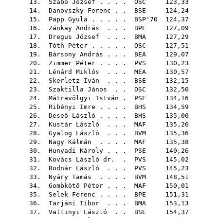
13.
Szabó József
. . . .
OSC
123,33
14.
Danovszky Ferenc
. .
BSE
124,24
15.
Papp Gyula
. . . . .
BSP'70
124,37
16.
Zánkay András
. . .
BPE
127,09
17.
Dregus József
. . .
BMA
127,29
18.
Tóth Péter
. . . . .
OSC
127,51
19.
Bársony András
. . .
BEA
129,07
20.
Zimmer Péter
. . . .
PVS
130,23
21.
Lénárd Miklós
. . .
MEA
130,57
22.
Skerletz Iván
. . .
BSE
132,15
23.
Szaktilla János
. .
OSC
132,50
24.
Mátravölgyi István
.
PSE
134,16
25.
Ribényi Imre
. . . .
BHS
134,59
26.
Deseő László
. . . .
BHS
135,00
27.
Kustár László
. . .
MAF
135,26
28.
Gyalog László
. . .
BVM
135,36
29.
Nagy Kálmán
. . . .
MAF
135,38
30.
Hunyadi Károly
. . .
PSE
140,26
31.
Kovács László dr.
.
PVS
145,02
32.
Bodnár László
. . .
PVS
145,23
33.
Nyáry Tamás
. . . .
BVM
148,51
34.
Gombkötő Péter
. . .
MAF
150,01
35.
Selek Ferenc
. . . .
BPE
151,31
36.
Tarjáni Tibor
. . .
BMA
153,13
37.
Valtinyi László
. .
BSE
154,37