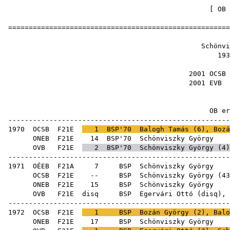
[
OB 
======================================================
Schönvis
1938
2001 OCSB
2001 EVB
OB ere
------------------------------------------------------
1970
OCSB
F21E
1
BSP'70
Balogh Tamás
(
6
),
Bozá
ONEB
F21E
14
BSP'70
Schön
OVB
F21E
2
BSP'70
Schönviszky György (
4
------------------------------------------------------
1971
OÉEB
F21A
7
BSP
Schön
OCSB
F21E
--
BSP
Schönviszky György
(
43
ONEB
F21E
15
BSP
Schön
OVB
F21E
disq
BSP
Egervári Ottó
(
disq
), 
------------------------------------------------------
1972
OCSB
F21E
1
BSP
Bozán György
(
2
),
Balo
ONEB
F21E
17
BSP
Schön