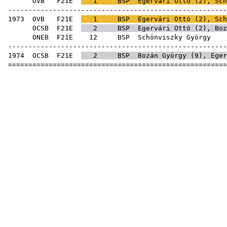
OVB
F21E
1
BSP
Egervári Ottó
(
2
), Sch
------------------------------------------------------
1973
OVB
F21E
1
BSP
Egervári Ottó
(
2
), Sch
OCSB
F21E
2
BSP
Egervári Ottó
(
2
),
Boz
ONEB
F21E
12
BSP
Schön
------------------------------------------------------
1974
OCSB
F21E
2
BSP
Bozán György
(
9
),
Eger
======================================================