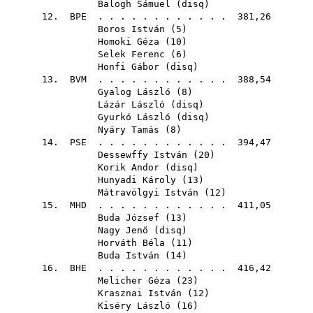
Balogh Sámuel
(
disq
)
12.
BPE
. . . . . . . . . . . . 381,26
Boros István
(
5
)
Homoki Géza
(
10
)
Selek Ferenc
(
6
)
Honfi Gábor
(
disq
)
13.
BVM
. . . . . . . . . . . . 388,54
Gyalog László
(
8
)
Lázár László
(
disq
)
Gyurkó László
(
disq
)
Nyáry Tamás
(
8
)
14.
PSE
. . . . . . . . . . . . 394,47
Dessewffy István
(
20
)
Korik Andor
(
disq
)
Hunyadi Károly
(
13
)
Mátravölgyi István
(
12
)
15.
MHD
. . . . . . . . . . . . 411,05
Buda József
(
13
)
Nagy Jenő
(
disq
)
Horváth Béla
(
11
)
Buda István
(
14
)
16.
BHE
. . . . . . . . . . . . 416,42
Melicher Géza
(
23
)
Krasznai István
(
12
)
Kiséry László
(
16
)