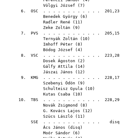
Völgyi József
(
7
)
6.
OSC
. . . . . . . . . . . . 201,23
Benedek György
(
6
)
Radler René
(
11
)
Zeke Zoltán
(
9
)
7.
PVS
. . . . . . . . . . . . 205,15
Ternyák Zoltán
(
10
)
Imhoff Péter
(
8
)
Bódog József
(
4
)
8.
VSC
. . . . . . . . . . . . 223,28
Dosek Ágoston
(
2
)
Gálfy Attila
(
14
)
Jászai János
(
12
)
9.
KMG
. . . . . . . . . . . . 228,17
Szebenyi Ödön
(
9
)
Schulteisz Gyula
(
10
)
Kutas Csaba
(
10
)
10.
TBS
. . . . . . . . . . . . 228,29
Novák Zsigmond
(
8
)
G. Kovács Lajos
(
12
)
Szücs László
(
11
)
SSE
. . . . . . . . . . . . disq
Ács János
(
disq
)
Moór Sándor
(
6
)