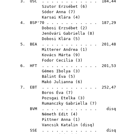
3.
OSC
. . . . . . . . . . . . 184,44
Szutor Erzsébet
(
6
)
Sódor Anna
(
7
)
Karsai Klára
(
4
)
4.
BSP'70
. . . . . . . . . . . 187,29
Dobosi Erzsébet
(
2
)
Jenővári Gabriella
(
8
)
Dobosi Klára
(
5
)
5.
BEA
. . . . . . . . . . . . 201,48
Mitterer Andrea
(
1
)
Kovács Márta
(
9
)
Fodor Cecilia
(
3
)
6.
HFT
. . . . . . . . . . . . 201,53
Gémes Ibolya
(
3
)
Bálint Éva
(
5
)
Makó Julianna
(
6
)
7.
EBT
. . . . . . . . . . . . 252,47
Boros Éva
(
7
)
Pozsgai Etelka
(
3
)
Rumanczky Gabriella
(
7
)
BVM
. . . . . . . . . . . . disq
Németh Edit
(
4
)
Pittner Anna
(
1
)
Vancsik Katalin
(
disq
)
SSE
. . . . . . . . . . . . disq