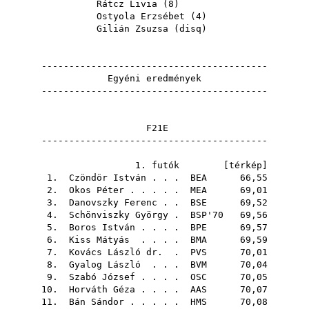
Rátcz Livia
(
8
)
Ostyola Erzsébet
(
4
)
Gilián Zsuzsa
(
disq
)
-----------------------------------------
Egyéni eredmények
-----------------------------------------
F21E
-----------------------------------------
1. futók [
térkép
]
1.
Czöndör István
. . .
BEA
66,55
2.
Okos Péter
. . . . .
MEA
69,01
3.
Danovszky Ferenc
. .
BSE
69,52
4.
Schönviszky György
.
BSP'70
69,56
5.
Boros István
. . . .
BPE
69,57
6.
Kiss Mátyás
. . . .
BMA
69,59
7.
Kovács László dr.
.
PVS
70,01
8.
Gyalog László
. . .
BVM
70,04
9.
Szabó József
. . . .
OSC
70,05
10.
Horváth Géza
. . . .
AAS
70,07
11.
Bán Sándor
. . . . .
HMS
70,08