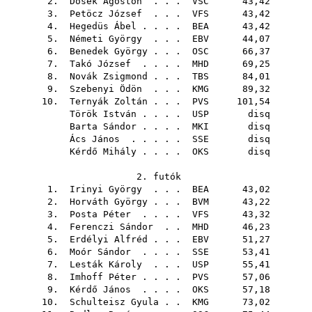
2.
Dosek Ágoston
. . .
VSC
43,42
3.
Petöcz József
. . .
VFS
43,42
4.
Hegedüs Ábel
. . . .
BEA
43,42
5.
Németi György
. . .
EBV
44,07
6.
Benedek György
. . .
OSC
66,37
7.
Takó József
. . . .
MHD
69,25
8.
Novák Zsigmond
. . .
TBS
84,01
9.
Szebenyi Ödön
. . .
KMG
89,32
10.
Ternyák Zoltán
. . .
PVS
101,54
Török István
. . . .
USP
disq
Barta Sándor
. . . .
MKI
disq
Ács János
. . . . .
SSE
disq
Kérdő Mihály
. . . .
OKS
disq
2. futók
1.
Irinyi György
. . .
BEA
43,02
2.
Horváth György
. . .
BVM
43,22
3.
Posta Péter
. . . .
VFS
43,32
4.
Ferenczi Sándor
. .
MHD
46,23
5.
Erdélyi Alfréd
. . .
EBV
51,27
6.
Moór Sándor
. . . .
SSE
53,41
7.
Lesták Károly
. . .
USP
55,41
8.
Imhoff Péter
. . . .
PVS
57,06
9.
Kérdő János
. . . .
OKS
57,18
10.
Schulteisz Gyula
. .
KMG
73,02