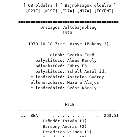
[
OB oldalra
] [
Bajnokságok oldalra
]
[
F21E
] [
N19E
] [
F17A
] [
N17A
] [
EGYÉNI
]
=========================================
Országos Váltóbajnokság
1970
1970-10-18 Zirc, Vinye (Bakony 3)
elnök:
Szarka Ernő
pályakitűző:
Almás Károly
pályakitűző:
Fábry Pál
pályakitűző:
Schell Antal id.
ellenőrzőbíró:
Asztalos György
ellenőrzőbíró:
Mazura Alajos
ellenőrzőbíró:
Szász Károly
F21E
-----------------------------------------
1.
BEA
. . . . . . . . . . . . 263,51
Czöndör István
(
1
)
Bársony András
(
2
)
Friedrich Vilmos
(
1
)