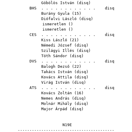
Göbölös István
(
disq
)
BHS
. . . . . . . . . . . . disq
Burány Gyula
(
15
)
Diófalvi László
(
disq
)
ismeretlen ()
ismeretlen ()
CES
. . . . . . . . . . . . disq
Kiss László
(
21
)
Némedi József
(
disq
)
Szilágyi Illés
(
disq
)
Tóth Sándor
(
disq
)
DVS
. . . . . . . . . . . . disq
Balogh Dezső
(
22
)
Takács István
(
disq
)
Kovács Attila
(
disq
)
Virág István
(
disq
)
ATS
. . . . . . . . . . . . disq
Kovács Zoltán
(
16
)
Nemes András
(
disq
)
Molnár Mihály
(
disq
)
Major Árpád
(
disq
)
N19E
-----------------------------------------