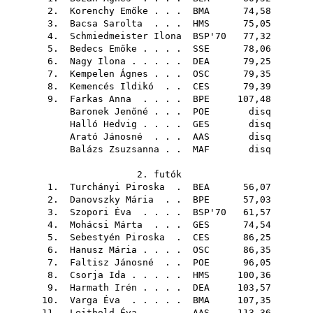
2.
Korenchy Emőke
. . .
BMA
74,58
3.
Bacsa Sarolta
. . .
HMS
75,05
4.
Schmiedmeister Ilona
BSP'70
77,32
5.
Bedecs Emőke
. . . .
SSE
78,06
6.
Nagy Ilona
. . . . .
DEA
79,25
7.
Kempelen Ágnes
. . .
OSC
79,35
8.
Kemencés Ildikó
. .
CES
79,39
9.
Farkas Anna
. . . .
BPE
107,48
Baronek Jenőné
. . .
POE
disq
Halló Hedvig
. . . .
GES
disq
Arató Jánosné
. . .
AAS
disq
Balázs Zsuzsanna
. .
MAF
disq
2. futók
1.
Turchányi Piroska
.
BEA
56,07
2.
Danovszky Mária
. .
BPE
57,03
3.
Szopori Éva
. . . .
BSP'70
61,57
4.
Mohácsi Márta
. . .
GES
74,54
5.
Sebestyén Piroska
.
CES
86,25
6.
Hanusz Mária
. . . .
OSC
86,35
7.
Faltisz Jánosné
. .
POE
96,05
8.
Csorja Ida
. . . . .
HMS
100,36
9.
Harmath Irén
. . . .
DEA
103,57
10.
Varga Éva
. . . . .
BMA
107,35
11.
Leithold Éva
. . . .
AAS
113,36