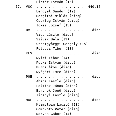
Pintér István
(
16
)
17.
VSC
. . . . . . . . . . . . 440,15
Lengyel Sándor
(
19
)
Hargitai Miklós
(
disq
)
Cserteg István
(
disq
)
Tőkés József
(
15
)
BVT
. . . . . . . . . . . . disq
Vida László
(
disq
)
Szivák Béla
(
13
)
Szentgyörgyi Gergely
(
15
)
Földesi Tibor
(
13
)
KLS
. . . . . . . . . . . . disq
Nyíri Tibor
(
14
)
Püski István
(
disq
)
Burda Ákos
(
disq
)
Nyögéri Imre
(
disq
)
POE
. . . . . . . . . . . . disq
Ahácz László
(
disq
)
Faltisz János
(
disq
)
Baronek Jenő
(
disq
)
Tihanyi László
(
disq
)
MAF
. . . . . . . . . . . . disq
Klimstein László
(
18
)
Gombkötő Péter
(
disq
)
Darvas Gábor
(
14
)