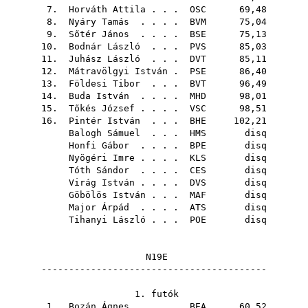
7.
Horváth Attila
. . .
OSC
69,48
8.
Nyáry Tamás
. . . .
BVM
75,04
9.
Sőtér János
. . . .
BSE
75,13
10.
Bodnár László
. . .
PVS
85,03
11.
Juhász László
. . .
DVT
85,11
12.
Mátravölgyi István
.
PSE
86,40
13.
Földesi Tibor
. . .
BVT
96,49
14.
Buda István
. . . .
MHD
98,01
15.
Tőkés József
. . . .
VSC
98,51
16.
Pintér István
. . .
BHE
102,21
Balogh Sámuel
. . .
HMS
disq
Honfi Gábor
. . . .
BPE
disq
Nyögéri Imre
. . . .
KLS
disq
Tóth Sándor
. . . .
CES
disq
Virág István
. . . .
DVS
disq
Göbölös István
. . .
MAF
disq
Major Árpád
. . . .
ATS
disq
Tihanyi László
. . .
POE
disq
N19E
-----------------------------------------
1. futók
1.
Bozán Ágnes
. . . .
BEA
60,52