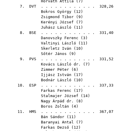
Horváth Attila
(
7
)
7.
DVT
. . . . . . . . . . . . 328,26
Bokros György
(
12
)
Zsigmond Tibor
(
9
)
Kerényi József
(
7
)
Juhász László
(
11
)
8.
BSE
. . . . . . . . . . . . 331,40
Danovszky Ferenc
(
3
)
Valtinyi László
(
11
)
Skerletz Iván
(
10
)
Sőtér János
(
9
)
9.
PVS
. . . . . . . . . . . . 331,52
Kovács László dr.
(
7
)
Zimmer Péter
(
6
)
Ijjász István
(
17
)
Bodnár László
(
10
)
10.
ESP
. . . . . . . . . . . . 337,33
Farkas Ferenc
(
17
)
Stalmajer József
(
14
)
Nagy Árpád dr.
(
8
)
Boros Zoltán
(
4
)
11.
HMS
. . . . . . . . . . . . 367,07
Bán Sándor
(
11
)
Baranyai Antal
(
7
)
Farkas Dezső
(
12
)