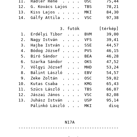
11.
Radler René
. . . .
OSC
75,44
12.
G. Kovács Lajos
. .
TBS
78,21
13.
Kiss Lajos
. . . . .
MKI
84,30
14.
Gálfy Attila
. . . .
VSC
97,38
3. futók [
térkép
]
1.
Erdélyi Tibor
. . .
BVM
39,00
2.
Nagy István
. . . .
VFS
39,41
3.
Hajba István
. . . .
SSE
44,57
4.
Bódog József
. . . .
PVS
46,15
5.
Bíró Sándor
. . . .
BEA
46,28
6.
Szarka Sándor
. . .
OKS
47,52
7.
Völgyi József
. . .
MHD
53,24
8.
Bálint László
. . .
EBV
54,57
9.
Zeke Zoltán
. . . .
OSC
59,02
10.
Kutas Csaba
. . . .
KMG
65,43
11.
Szücs László
. . . .
TBS
66,07
12.
Jászai János
. . . .
VSC
82,08
13.
Juhász István
. . .
USP
95,14
Pálinkó László
. . .
MKI
disq
N17A
-----------------------------------------