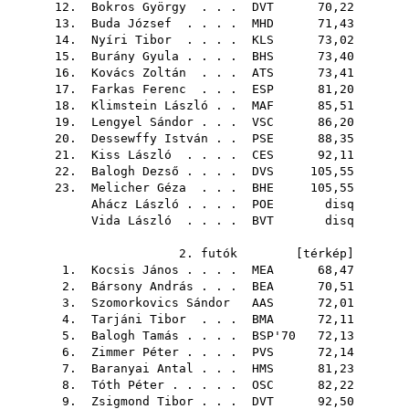
12.
Bokros György
. . .
DVT
70,22
13.
Buda József
. . . .
MHD
71,43
14.
Nyíri Tibor
. . . .
KLS
73,02
15.
Burány Gyula
. . . .
BHS
73,40
16.
Kovács Zoltán
. . .
ATS
73,41
17.
Farkas Ferenc
. . .
ESP
81,20
18.
Klimstein László
. .
MAF
85,51
19.
Lengyel Sándor
. . .
VSC
86,20
20.
Dessewffy István
. .
PSE
88,35
21.
Kiss László
. . . .
CES
92,11
22.
Balogh Dezső
. . . .
DVS
105,55
23.
Melicher Géza
. . .
BHE
105,55
Ahácz László
. . . .
POE
disq
Vida László
. . . .
BVT
disq
2. futók [
térkép
]
1.
Kocsis János
. . . .
MEA
68,47
2.
Bársony András
. . .
BEA
70,51
3.
Szomorkovics Sándor
AAS
72,01
4.
Tarjáni Tibor
. . .
BMA
72,11
5.
Balogh Tamás
. . . .
BSP'70
72,13
6.
Zimmer Péter
. . . .
PVS
72,14
7.
Baranyai Antal
. . .
HMS
81,23
8.
Tóth Péter
. . . . .
OSC
82,22
9.
Zsigmond Tibor
. . .
DVT
92,50