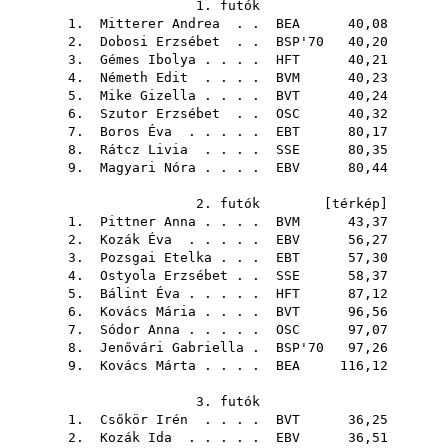
1. futók
1.
Mitterer Andrea
. .
BEA
40,08
2.
Dobosi Erzsébet
. .
BSP'70
40,20
3.
Gémes Ibolya
. . . .
HFT
40,21
4.
Németh Edit
. . . .
BVM
40,23
5.
Mike Gizella
. . . .
BVT
40,24
6.
Szutor Erzsébet
. .
OSC
40,32
7.
Boros Éva
. . . . .
EBT
80,17
8.
Rátcz Livia
. . . .
SSE
80,35
9.
Magyari Nóra
. . . .
EBV
80,44
2. futók [
térkép
]
1.
Pittner Anna
. . . .
BVM
43,37
2.
Kozák Éva
. . . . .
EBV
56,27
3.
Pozsgai Etelka
. . .
EBT
57,30
4.
Ostyola Erzsébet
. .
SSE
58,37
5.
Bálint Éva
. . . . .
HFT
87,12
6.
Kovács Mária
. . . .
BVT
96,56
7.
Sódor Anna
. . . . .
OSC
97,07
8.
Jenővári Gabriella
.
BSP'70
97,26
9.
Kovács Márta
. . . .
BEA
116,12
3. futók
1.
Csőkör Irén
. . . .
BVT
36,25
2.
Kozák Ida
. . . . .
EBV
36,51