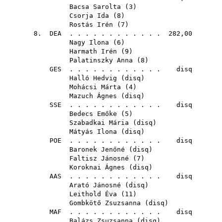
Bacsa Sarolta
(
3
)
Csorja Ida
(
8
)
Rostás Irén
(
7
)
8.
DEA
. . . . . . . . . . . . 282,00
Nagy Ilona
(
6
)
Harmath Irén
(
9
)
Palatinszky Anna
(
8
)
GES
. . . . . . . . . . . . disq
Halló Hedvig
(
disq
)
Mohácsi Márta
(
4
)
Mazuch Ágnes
(
disq
)
SSE
. . . . . . . . . . . . disq
Bedecs Emőke
(
5
)
Szabadkai Mária
(
disq
)
Mátyás Ilona
(
disq
)
POE
. . . . . . . . . . . . disq
Baronek Jenőné
(
disq
)
Faltisz Jánosné
(
7
)
Koroknai Ágnes
(
disq
)
AAS
. . . . . . . . . . . . disq
Arató Jánosné
(
disq
)
Leithold Éva
(
11
)
Gombkötő Zsuzsanna
(
disq
)
MAF
. . . . . . . . . . . . disq
Balázs Zsuzsanna
(
disq
)