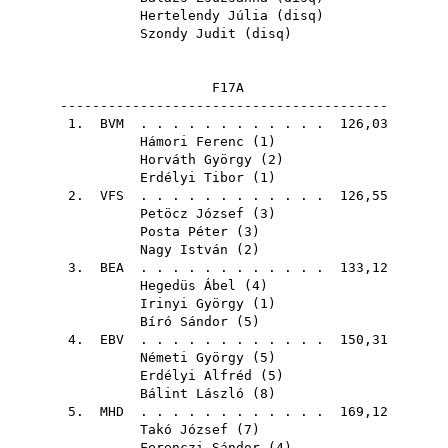
Hertelendy Júlia
(
disq
)
Szondy Judit
(
disq
)
F17A
-----------------------------------------
1.
BVM
. . . . . . . . . . . . 126,03
Hámori Ferenc
(
1
)
Horváth György
(
2
)
Erdélyi Tibor
(
1
)
2.
VFS
. . . . . . . . . . . . 126,55
Petöcz József
(
3
)
Posta Péter
(
3
)
Nagy István
(
2
)
3.
BEA
. . . . . . . . . . . . 133,12
Hegedüs Ábel
(
4
)
Irinyi György
(
1
)
Bíró Sándor
(
5
)
4.
EBV
. . . . . . . . . . . . 150,31
Németi György
(
5
)
Erdélyi Alfréd
(
5
)
Bálint László
(
8
)
5.
MHD
. . . . . . . . . . . . 169,12
Takó József
(
7
)
Ferenczi Sándor
(
4
)