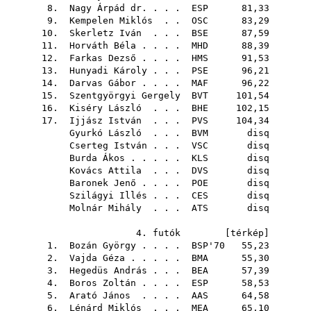
8.
Nagy Árpád dr.
. . .
ESP
81,33
9.
Kempelen Miklós
. .
OSC
83,29
10.
Skerletz Iván
. . .
BSE
87,59
11.
Horváth Béla
. . . .
MHD
88,39
12.
Farkas Dezső
. . . .
HMS
91,53
13.
Hunyadi Károly
. . .
PSE
96,21
14.
Darvas Gábor
. . . .
MAF
96,22
15.
Szentgyörgyi Gergely
BVT
101,54
16.
Kiséry László
. . .
BHE
102,15
17.
Ijjász István
. . .
PVS
104,34
Gyurkó László
. . .
BVM
disq
Cserteg István
. . .
VSC
disq
Burda Ákos
. . . . .
KLS
disq
Kovács Attila
. . .
DVS
disq
Baronek Jenő
. . . .
POE
disq
Szilágyi Illés
. . .
CES
disq
Molnár Mihály
. . .
ATS
disq
4. futók [
térkép
]
1.
Bozán György
. . . .
BSP'70
55,23
2.
Vajda Géza
. . . . .
BMA
55,30
3.
Hegedüs András
. . .
BEA
57,39
4.
Boros Zoltán
. . . .
ESP
58,53
5.
Arató János
. . . .
AAS
64,58
6.
Lénárd Miklós
. . .
MEA
65,10