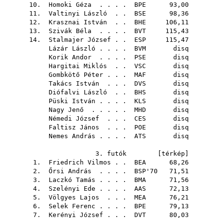
10.
Homoki Géza
. . . .
BPE
93,00
11.
Valtinyi László
. .
BSE
98,36
12.
Krasznai István
. .
BHE
106,11
13.
Szivák Béla
. . . .
BVT
115,43
14.
Stalmajer József
. .
ESP
115,47
Lázár László
. . . .
BVM
disq
Korik Andor
. . . .
PSE
disq
Hargitai Miklós
. .
VSC
disq
Gombkötő Péter
. . .
MAF
disq
Takács István
. . .
DVS
disq
Diófalvi László
. .
BHS
disq
Püski István
. . . .
KLS
disq
Nagy Jenő
. . . . .
MHD
disq
Némedi József
. . .
CES
disq
Faltisz János
. . .
POE
disq
Nemes András
. . . .
ATS
disq
3. futók [
térkép
]
1.
Friedrich Vilmos
. .
BEA
68,26
2.
Őrsi András
. . . .
BSP'70
71,51
3.
Laczkó Tamás
. . . .
BMA
71,56
4.
Szelényi Ede
. . . .
AAS
72,13
5.
Völgyes Lajos
. . .
MEA
76,21
6.
Selek Ferenc
. . . .
BPE
79,13
7.
Kerényi József
. . .
DVT
80,03