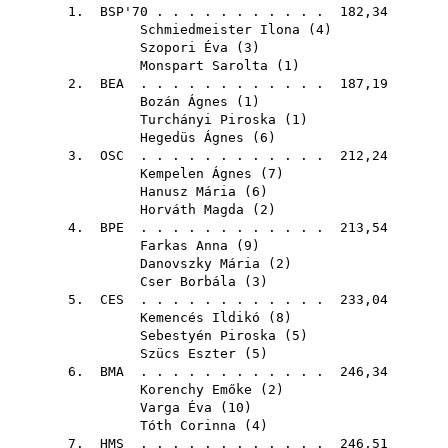
1.
BSP'70
. . . . . . . . . . . 182,34
Schmiedmeister Ilona
(
4
)
Szopori Éva
(
3
)
Monspart Sarolta
(
1
)
2.
BEA
. . . . . . . . . . . . 187,19
Bozán Ágnes
(
1
)
Turchányi Piroska
(
1
)
Hegedüs Ágnes
(
6
)
3.
OSC
. . . . . . . . . . . . 212,24
Kempelen Ágnes
(
7
)
Hanusz Mária
(
6
)
Horváth Magda
(
2
)
4.
BPE
. . . . . . . . . . . . 213,54
Farkas Anna
(
9
)
Danovszky Mária
(
2
)
Cser Borbála
(
3
)
5.
CES
. . . . . . . . . . . . 233,04
Kemencés Ildikó
(
8
)
Sebestyén Piroska
(
5
)
Szücs Eszter
(
5
)
6.
BMA
. . . . . . . . . . . . 246,34
Korenchy Emőke
(
2
)
Varga Éva
(
10
)
Tóth Corinna
(
4
)
7.
HMS
. . . . . . . . . . . . 246,51