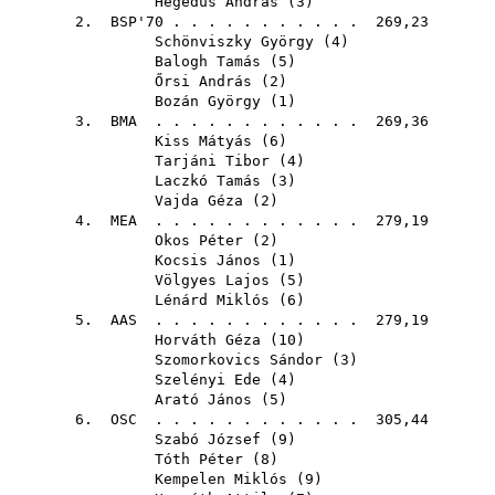
Hegedüs András
(
3
)
2.
BSP'70
. . . . . . . . . . . 269,23
Schönviszky György
(
4
)
Balogh Tamás
(
5
)
Őrsi András
(
2
)
Bozán György
(
1
)
3.
BMA
. . . . . . . . . . . . 269,36
Kiss Mátyás
(
6
)
Tarjáni Tibor
(
4
)
Laczkó Tamás
(
3
)
Vajda Géza
(
2
)
4.
MEA
. . . . . . . . . . . . 279,19
Okos Péter
(
2
)
Kocsis János
(
1
)
Völgyes Lajos
(
5
)
Lénárd Miklós
(
6
)
5.
AAS
. . . . . . . . . . . . 279,19
Horváth Géza
(
10
)
Szomorkovics Sándor
(
3
)
Szelényi Ede
(
4
)
Arató János
(
5
)
6.
OSC
. . . . . . . . . . . . 305,44
Szabó József
(
9
)
Tóth Péter
(
8
)
Kempelen Miklós
(
9
)