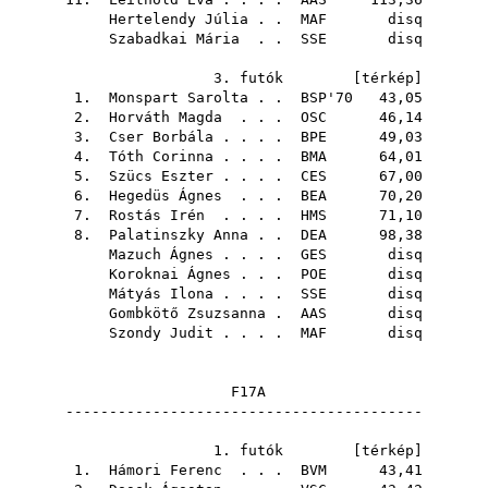
Hertelendy Júlia
. .
MAF
disq
Szabadkai Mária
. .
SSE
disq
3. futók [
térkép
]
1.
Monspart Sarolta
. .
BSP'70
43,05
2.
Horváth Magda
. . .
OSC
46,14
3.
Cser Borbála
. . . .
BPE
49,03
4.
Tóth Corinna
. . . .
BMA
64,01
5.
Szücs Eszter
. . . .
CES
67,00
6.
Hegedüs Ágnes
. . .
BEA
70,20
7.
Rostás Irén
. . . .
HMS
71,10
8.
Palatinszky Anna
. .
DEA
98,38
Mazuch Ágnes
. . . .
GES
disq
Koroknai Ágnes
. . .
POE
disq
Mátyás Ilona
. . . .
SSE
disq
Gombkötő Zsuzsanna
.
AAS
disq
Szondy Judit
. . . .
MAF
disq
F17A
-----------------------------------------
1. futók [
térkép
]
1.
Hámori Ferenc
. . .
BVM
43,41