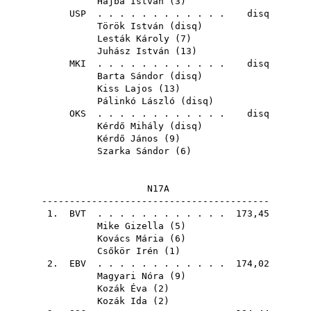
Hajba István
(
3
)
USP
. . . . . . . . . . . . disq
Török István
(
disq
)
Lesták Károly
(
7
)
Juhász István
(
13
)
MKI
. . . . . . . . . . . . disq
Barta Sándor
(
disq
)
Kiss Lajos
(
13
)
Pálinkó László
(
disq
)
OKS
. . . . . . . . . . . . disq
Kérdő Mihály
(
disq
)
Kérdő János
(
9
)
Szarka Sándor
(
6
)
N17A
-----------------------------------------
1.
BVT
. . . . . . . . . . . . 173,45
Mike Gizella
(
5
)
Kovács Mária
(
6
)
Csőkör Irén
(
1
)
2.
EBV
. . . . . . . . . . . . 174,02
Magyari Nóra
(
9
)
Kozák Éva
(
2
)
Kozák Ida
(
2
)