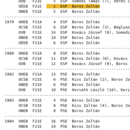
OVB
F21E
5
ESP
Somodi Tamás
(
7
),
Veres I
OÉEB
F21E
1
ESP
Boros Zoltán
ONEB
F21E
5
ESP
Bor
------------------------------------------------------
1979
OHEB
F21A
4
ESP
Bor
OCSB
F21E
6
ESP
Boros Zoltán (
3
),
Baglyas
OVB
F21E
14
ESP
Kovács József
(
8
),
Somodi
ONEB
F21E
10
ESP
Bor
OÉEB
F21A
6
ESP
Bor
------------------------------------------------------
1980
OHEB
F21A
8
ESP
Bor
OCSB
F21E
11
ESP
Boros Zoltán (
6
),
Kovács 
OVB
F21E
12
ESP
Kovács József
(
9
), Boros 
------------------------------------------------------
1982
OHEB
F21A
13
PSE
Bor
OCSB
F21E
6
PSE
Kiss Zoltán
(
2
), Boros Zo
ONEB
F21E
6
PSE
Bor
OVB
F21E
10
PSE
Horváth László
(
16
),
Kori
------------------------------------------------------
1983
OHEB
F21E
4
PSE
Bor
OCSB
F21E
8
PSE
Kiss Zoltán
(
4
), Boros Zo
ONEB
F21E
9
PSE
Bor
------------------------------------------------------
1984
OHEB
F21E
16
PSE
Bor
ONEB
F21E
24
PSE
Bor