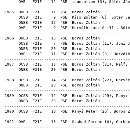
OVB
F21E
12
PSE
ismeretlen (
3
),
Sőtér Ján
------------------------------------------------------
1985
OHEB
F21E
11
PSE
Bor
OCSB
F21E
9
PSE
Kiss Zoltán
(
6
),
Sőtér Já
ONEB
F21E
12
PSE
Bor
OVB
F21E
9
PSE
Horváth László
(
11
),
Sőté
------------------------------------------------------
1986
OHEB
F21E
16
PSE
Bor
OCSB
F21E
7
PSE
Boros Zoltán (
11
),
Jóni J
ONEB
F21E
20
PSE
Bor
OVB
F21E
11
PSE
Boros Zoltán (
8
),
Horváth
------------------------------------------------------
1987
OCSB
F21E
13
PSE
Boros Zoltán (
31
),
Pálfy 
ONEB
F21E
20
PSE
Bor
------------------------------------------------------
1988
OCSB
F21E
14
PSE
Boros Zoltán (
22
),
Horvát
ONEB
F21E
20
PSE
Bor
------------------------------------------------------
1989
OCSB
F21E
12
PSE
Boros Zoltán (
29
),
Panyi 
ONEB
F21E
23
PSE
Bor
------------------------------------------------------
1990
OCSB
F21E
10
PSE
Panyi Péter
(
26
), Boros Z
------------------------------------------------------
1991
OVB
F21E
16
ESP
Szabad Ferenc
(
6
),
Garbac
------------------------------------------------------