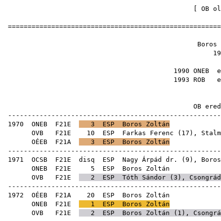
[
OB ol
======================================================
Boros 
19
1990 ONEB
1993 ROB
OB ere
------------------------------------------------------
1970
ONEB
F21E
3
ESP
Boros Zoltán
OVB
F21E
10
ESP
Farkas Ferenc
(
17
),
Stalm
OÉEB
F21A
3
ESP
Boros Zoltán
------------------------------------------------------
1971
OCSB
F21E
disq
ESP
Nagy Árpád dr.
(
9
), Boros
ONEB
F21E
5
ESP
Bor
OVB
F21E
2
ESP
Tóth Sándor
(
3
),
Csongrád
------------------------------------------------------
1972
OÉEB
F21A
20
ESP
Bor
ONEB
F21E
1
ESP
Boros Zoltán
OVB
F21E
2
ESP
Boros Zoltán (
1
),
Csongrá