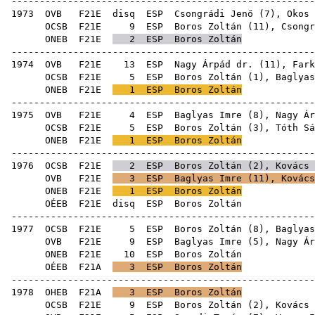
------------------------------------------------------
1973
OVB
F21E
disq
ESP
Csongrádi Jenő
(
7
),
Okos 
OCSB
F21E
9
ESP
Boros Zoltán (
11
),
Csongr
ONEB
F21E
2
ESP
Boros Zoltán
------------------------------------------------------
1974
OVB
F21E
13
ESP
Nagy Árpád dr.
(
11
),
Fark
OCSB
F21E
5
ESP
Boros Zoltán (
1
),
Baglyas
ONEB
F21E
1
ESP
Boros Zoltán
------------------------------------------------------
1975
OVB
F21E
4
ESP
Baglyas Imre
(
8
),
Nagy Ár
OCSB
F21E
5
ESP
Boros Zoltán (
3
),
Tóth Sá
ONEB
F21E
1
ESP
Boros Zoltán
------------------------------------------------------
1976
OCSB
F21E
2
ESP
Boros Zoltán (
2
),
Kovács 
OVB
F21E
3
ESP
Baglyas Imre
(
11
),
Kovács
ONEB
F21E
1
ESP
Boros Zoltán
OÉEB
F21E
disq
ESP
Bor
------------------------------------------------------
1977
OCSB
F21E
5
ESP
Boros Zoltán (
8
),
Baglyas
OVB
F21E
9
ESP
Baglyas Imre
(
5
),
Nagy Ár
ONEB
F21E
10
ESP
Bor
OÉEB
F21A
3
ESP
Boros Zoltán
------------------------------------------------------
1978
OHEB
F21A
3
ESP
Boros Zoltán
OCSB
F21E
9
ESP
Boros Zoltán (
2
),
Kovács 