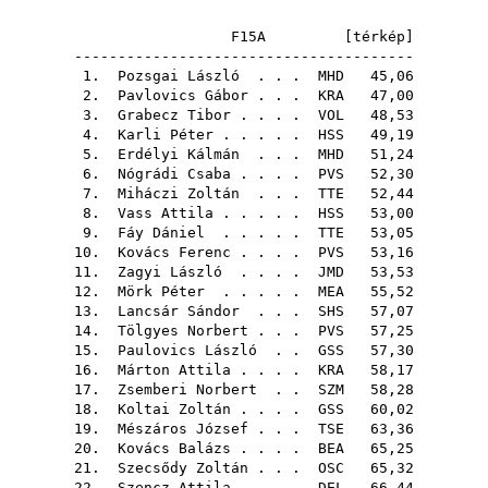
F15A [
térkép
]
---------------------------------------
1.
Pozsgai László
. . .
MHD
45,06
2.
Pavlovics Gábor
. . .
KRA
47,00
3.
Grabecz Tibor
. . . .
VOL
48,53
4.
Karli Péter
. . . . .
HSS
49,19
5.
Erdélyi Kálmán
. . .
MHD
51,24
6.
Nógrádi Csaba
. . . .
PVS
52,30
7.
Miháczi Zoltán
. . .
TTE
52,44
8.
Vass Attila
. . . . .
HSS
53,00
9.
Fáy Dániel
. . . . .
TTE
53,05
10.
Kovács Ferenc
. . . .
PVS
53,16
11.
Zagyi László
. . . .
JMD
53,53
12.
Mörk Péter
. . . . .
MEA
55,52
13.
Lancsár Sándor
. . .
SHS
57,07
14.
Tölgyes Norbert
. . .
PVS
57,25
15.
Paulovics László
. .
GSS
57,30
16.
Márton Attila
. . . .
KRA
58,17
17.
Zsemberi Norbert
. .
SZM
58,28
18.
Koltai Zoltán
. . . .
GSS
60,02
19.
Mészáros József
. . .
TSE
63,36
20.
Kovács Balázs
. . . .
BEA
65,25
21.
Szecsődy Zoltán
. . .
OSC
65,32
22.
Szencz Attila
. . . .
DEL
66,44