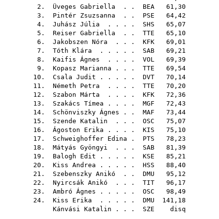
2.
Üveges Gabriella
. .
BEA
61,30
3.
Pintér Zsuzsanna
. .
PSE
64,42
4.
Juhász Júlia
. . . .
SHS
65,07
5.
Reiser Gabriella
. .
TTE
65,10
6.
Jakobszen Nóra
. . .
KFK
69,01
7.
Tóth Klára
. . . . .
SAB
69,21
8.
Kaifis Ágnes
. . . .
VOL
69,39
9.
Kopasz Marianna
. . .
TTE
69,54
10.
Csala Judit
. . . . .
DVT
70,14
11.
Németh Petra
. . . .
TTE
70,20
12.
Szabon Márta
. . . .
KFK
72,36
13.
Szakács Tímea
. . . .
MGF
72,43
14.
Schönviszky Ágnes
. .
MAF
73,44
15.
Szende Katalin
. . .
OSC
75,07
16.
Ágoston Erika
. . . .
KIS
75,10
17.
Schweighoffer Edina
.
PTS
78,23
18.
Mátyás Gyöngyi
. . .
SAB
81,39
19.
Balogh Edit
. . . . .
KSE
85,21
20.
Kiss Andrea
. . . . .
HSS
88,40
21.
Szebenszky Anikó
. .
DMU
95,12
22.
Nyircsák Anikó
. . .
TIT
96,17
23.
Ambró Ágnes
. . . . .
OSC
98,49
24.
Kiss Erika
. . . . .
DMU
141,18
Kánvási Katalin
. . .
SZE
disq