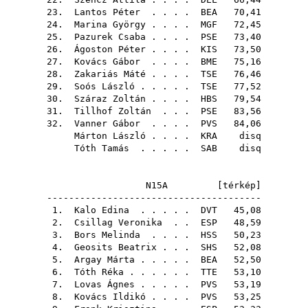
23.
Lantos Péter
. . . .
BEA
70,41
24.
Marina György
. . . .
MGF
72,45
25.
Pazurek Csaba
. . . .
PSE
73,40
26.
Ágoston Péter
. . . .
KIS
73,50
27.
Kovács Gábor
. . . .
BME
75,16
28.
Zakariás Máté
. . . .
TSE
76,46
29.
Soós László
. . . . .
TSE
77,52
30.
Száraz Zoltán
. . . .
HBS
79,54
31.
Tillhof Zoltán
. . .
PSE
83,56
32.
Vanner Gábor
. . . .
PVS
84,06
Márton László
. . . .
KRA
disq
Tóth Tamás
. . . . .
SAB
disq
N15A [
térkép
]
---------------------------------------
1.
Kalo Edina
. . . . .
DVT
45,08
2.
Csillag Veronika
. .
ESP
48,59
3.
Bors Melinda
. . . .
HSS
50,23
4.
Geosits Beatrix
. . .
SHS
52,08
5.
Argay Márta
. . . . .
BEA
52,50
6.
Tóth Réka
. . . . . .
TTE
53,10
7.
Lovas Ágnes
. . . . .
PVS
53,19
8.
Kovács Ildikó
. . . .
PVS
53,25