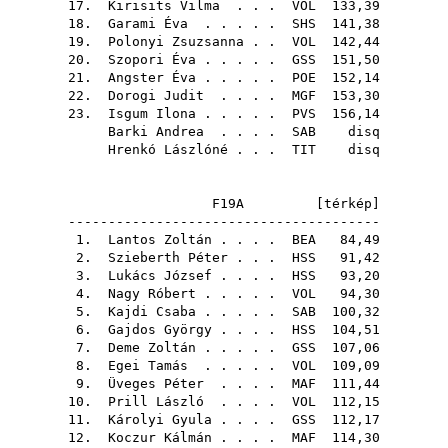
17.
Kirisits Vilma
. . .
VOL
133,39
18.
Garami Éva
. . . . .
SHS
141,38
19.
Polonyi Zsuzsanna
. .
VOL
142,44
20.
Szopori Éva
. . . . .
GSS
151,50
21.
Angster Éva
. . . . .
POE
152,14
22.
Dorogi Judit
. . . .
MGF
153,30
23.
Isgum Ilona
. . . . .
PVS
156,14
Barki Andrea
. . . .
SAB
disq
Hrenkó Lászlóné
. . .
TIT
disq
F19A [
térkép
]
---------------------------------------
1.
Lantos Zoltán
. . . .
BEA
84,49
2.
Szieberth Péter
. . .
HSS
91,42
3.
Lukács József
. . . .
HSS
93,20
4.
Nagy Róbert
. . . . .
VOL
94,30
5.
Kajdi Csaba
. . . . .
SAB
100,32
6.
Gajdos György
. . . .
HSS
104,51
7.
Deme Zoltán
. . . . .
GSS
107,06
8.
Egei Tamás
. . . . .
VOL
109,09
9.
Üveges Péter
. . . .
MAF
111,44
10.
Prill László
. . . .
VOL
112,15
11.
Károlyi Gyula
. . . .
GSS
112,17
12.
Koczur Kálmán
. . . .
MAF
114,30