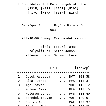
[
OB oldalra
] [
Bajnokságok oldalra
]
[
F21E
] [
N21E
] [
N19E
] [
F19A
]
[
F17A
] [
N17A
] [
F15A
] [
N15A
]
=======================================
Országos Nappali Egyéni Bajnokság
1983
1983-10-09 Sümeg (Csabrendeki-erdő)
elnök:
Laczkó Tamás
pályakitűző:
Sőtér János
ellenőrzőbíró:
Schmidt Ferenc
F21E [
térkép
]
---------------------------------------
1.
Dosek Ágoston
. . . .
DVT
108,58
2.
Pápai János
. . . . .
PVS
114,31
3.
Iga István
. . . . .
VOL
116,12
4.
Molnár Géza
. . . . .
BEA
118,15
5.
Kelemen János
. . . .
PVS
118,40
6.
Benedek István
. . .
VOL
120,01
7.
Széles Gábor
. . . .
MAF
122,37