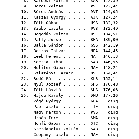
8.
Bárdosi Zoltán
. . .
SAB
122,39
9.
Boros Zoltán
. . . .
PSE
123,44
10.
Béres András
. . . .
DVT
124,05
11.
Kaszás György
. . . .
AJK
127,24
12.
Tóth Gábor
. . . . .
HSS
132,32
13.
Szabó László
. . . .
PVS
132,49
14.
Hegedűs Zoltán
. . .
OSC
134,51
15.
Pálfy József
. . . .
BEA
139,00
16.
Balla Sándor
. . . .
GSS
142,19
17.
Bokros István
. . . .
MEA
144,45
18.
Leeb Ferenc
. . . . .
MAF
146,13
19.
Koczka Tibor
. . . .
SAB
146,55
20.
Muliter Gábor
. . . .
MAF
148,24
21.
Szlatényi Ferenc
. .
OSC
154,44
22.
Bodó Pál
. . . . . .
KLS
155,14
23.
Nyúl József
. . . . .
SHS
170,48
24.
Tóth László
. . . . .
SHS
176,06
25.
Hajdu Károly
. . . .
DMU
177,26
Vágó György
. . . . .
GEA
disq
Pap László
. . . . .
TTE
disq
Nagy Márton
. . . . .
PVS
disq
Urbán Imre
. . . . .
SMA
disq
Honfi Gábor
. . . . .
STC
disq
Szerdahelyi Zoltán
.
SAB
disq
Csépány László
. . .
MAF
disq