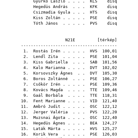
Gyurkó László
. . . .
KLS
disq
Hegedüs András
. . .
KFK
disq
Csizmadia Gyula
. . .
HTS
disq
Kiss Zoltán
. . . . .
PSE
disq
Tóth János
. . . . .
PVS
disq
N21E [
térkép
]
---------------------------------------
1.
Rostás Irén
. . . . .
HVS
100,01
2.
Lendl Zita
. . . . .
PSE
101,04
3.
Kiss Gabriella
. . .
SAB
101,56
4.
Kalo Marianna
. . . .
DVT
102,02
5.
Korsovszky Ágnes
. .
DVT
105,30
6.
Boros Zoltánné
. . .
PSE
106,27
7.
Csőkör Irén
. . . . .
PSE
109,36
8.
Kovács Magda
. . . .
TTE
109,46
9.
Gaál Borbála
. . . .
TTE
118,31
10.
Fent Marianne
. . . .
VID
121,40
11.
Ambró Judit
. . . . .
OSC
122,12
12.
Jerger Valéria
. . .
PVS
122,20
13.
Muzsnai Ágota
. . . .
OSC
122,40
14.
Hegedüs Ágnes
. . . .
BEA
124,27
15.
Laták Márta
. . . . .
HVS
125,27
16.
Korik Vera
. . . . .
PSE
126,03