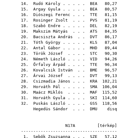
14.
Rudó Károly
. . . . .
BEA
80,27
15.
Argay Gyula
. . . . .
BEA
80,57
16.
Diószegi Ferenc
. . .
TTE
81,15
17.
Rosinger Zsolt
. . .
PVS
81,19
18.
Szabó Endre
. . . . .
DEL
82,19
19.
Makszim Mátyás
. . .
ATS
84,35
20.
Bacsiszta András
. .
DVT
86,17
21.
Tóth György
. . . . .
KLS
87,04
22.
Antal Gábor
. . . . .
MHD
89,44
23.
Török József
. . . .
STC
90,30
24.
Németh László
. . . .
VID
94,26
25.
Őrfalvy Árpád
. . . .
TTE
96,34
26.
Kovalcsik István
. .
BME
96,57
27.
Árvai József
. . . .
DVT
99,13
28.
Csizmadia János
. . .
KRA
102,21
29.
Horváth Pál
. . . . .
SMA
106,04
30.
Maácz Miklós
. . . .
MAF
115,52
31.
Horváth Gyula
. . . .
SKI
114,60
32.
Puskás László
. . . .
GSS
118,56
Hegedüs Sándor
. . .
DMU
disq
N17A [
térkép
]
---------------------------------------
1.
Sebők Zsuzsanna
. . .
SZE
57,12