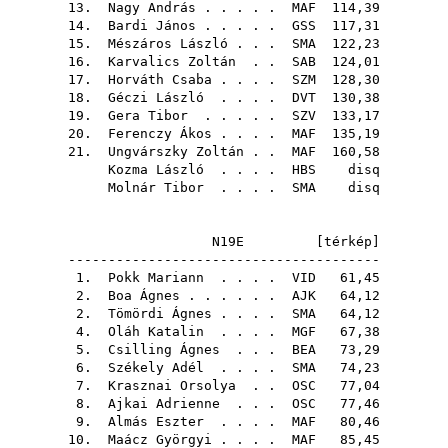
13.
Nagy András
. . . . .
MAF
114,39
14.
Bardi János
. . . . .
GSS
117,31
15.
Mészáros László
. . .
SMA
122,23
16.
Karvalics Zoltán
. .
SAB
124,01
17.
Horváth Csaba
. . . .
SZM
128,30
18.
Géczi László
. . . .
DVT
130,38
19.
Gera Tibor
. . . . .
SZV
133,17
20.
Ferenczy Ákos
. . . .
MAF
135,19
21.
Ungvárszky Zoltán
. .
MAF
160,58
Kozma László
. . . .
HBS
disq
Molnár Tibor
. . . .
SMA
disq
N19E [
térkép
]
---------------------------------------
1.
Pokk Mariann
. . . .
VID
61,45
2.
Boa Ágnes
. . . . . .
AJK
64,12
2.
Tömördi Ágnes
. . . .
SMA
64,12
4.
Oláh Katalin
. . . .
MGF
67,38
5.
Csilling Ágnes
. . .
BEA
73,29
6.
Székely Adél
. . . .
SMA
74,23
7.
Krasznai Orsolya
. .
OSC
77,04
8.
Ajkai Adrienne
. . .
OSC
77,46
9.
Almás Eszter
. . . .
MAF
80,46
10.
Maácz Györgyi
. . . .
MAF
85,45