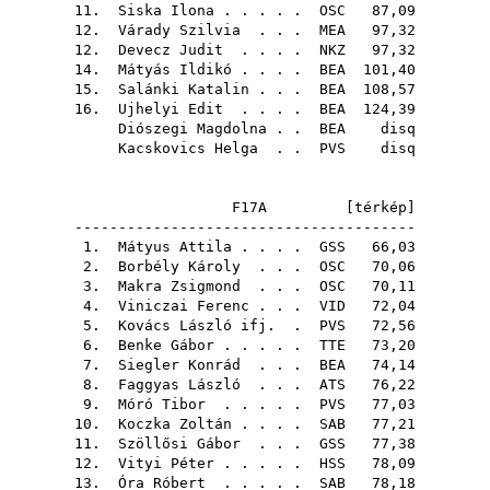
11.
Siska Ilona
. . . . .
OSC
87,09
12.
Várady Szilvia
. . .
MEA
97,32
12.
Devecz Judit
. . . .
NKZ
97,32
14.
Mátyás Ildikó
. . . .
BEA
101,40
15.
Salánki Katalin
. . .
BEA
108,57
16.
Ujhelyi Edit
. . . .
BEA
124,39
Diószegi Magdolna
. .
BEA
disq
Kacskovics Helga
. .
PVS
disq
F17A [
térkép
]
---------------------------------------
1.
Mátyus Attila
. . . .
GSS
66,03
2.
Borbély Károly
. . .
OSC
70,06
3.
Makra Zsigmond
. . .
OSC
70,11
4.
Viniczai Ferenc
. . .
VID
72,04
5.
Kovács László ifj.
.
PVS
72,56
6.
Benke Gábor
. . . . .
TTE
73,20
7.
Siegler Konrád
. . .
BEA
74,14
8.
Faggyas László
. . .
ATS
76,22
9.
Móró Tibor
. . . . .
PVS
77,03
10.
Koczka Zoltán
. . . .
SAB
77,21
11.
Szöllősi Gábor
. . .
GSS
77,38
12.
Vityi Péter
. . . . .
HSS
78,09
13.
Óra Róbert
. . . . .
SAB
78,18