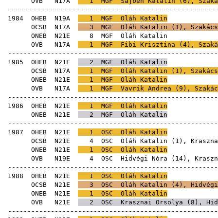
OVB
N17A
1
MGF
Sajben Katalin
(
6
),
Szaká
-----------------------------------------------------
1984
OHEB
N19A
1
MGF
Oláh Katalin
OCSB
N17A
3
MGF
Oláh Katalin (
1
),
Szakács
ONEB
N21E
8
MGF
Oláh
OVB
N17A
1
MGF
Fibi Krisztina
(
4
),
Szaká
-----------------------------------------------------
1985
OHEB
N21E
2
MGF
Oláh Katalin
OCSB
N17A
1
MGF
Oláh Katalin (
1
),
Szakács
ONEB
N21E
1
MGF
Oláh Katalin
OVB
N17A
1
MGF
Vavrik Andrea
(
9
),
Szakác
-----------------------------------------------------
1986
OHEB
N21E
1
MGF
Oláh Katalin
ONEB
N21E
2
MGF
Oláh Katalin
-----------------------------------------------------
1987
OHEB
N21E
1
OSC
Oláh Katalin
OCSB
N21E
4
OSC
Oláh Katalin (
1
),
Kraszna
ONEB
N21E
1
OSC
Oláh Katalin
OVB
N19E
4
OSC
Hidvégi Nóra
(
14
),
Kraszn
-----------------------------------------------------
1988
OHEB
N21E
1
OSC
Oláh Katalin
OCSB
N21E
3
OSC
Oláh Katalin (
4
),
Hidvégi
ONEB
N21E
1
OSC
Oláh Katalin
OVB
N21E
2
OSC
Krasznai Orsolya
(
8
),
Hid
-----------------------------------------------------