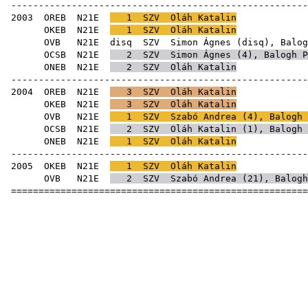
-----------------------------------------------------
2003
OREB
N21E
1
SZV
Oláh Katalin
OKEB
N21E
1
SZV
Oláh Katalin
OVB
N21E
disq
SZV
Simon Ágnes
(
disq
),
Balog
OCSB
N21E
2
SZV
Simon Ágnes
(
4
),
Balogh P
ONEB
N21E
2
SZV
Oláh Katalin
-----------------------------------------------------
2004
OREB
N21E
3
SZV
Oláh Katalin
OKEB
N21E
3
SZV
Oláh Katalin
OVB
N21E
1
SZV
Szabó Andrea
(
4
),
Balogh 
OCSB
N21E
2
SZV
Oláh Katalin (
1
),
Balogh 
ONEB
N21E
1
SZV
Oláh Katalin
-----------------------------------------------------
2005
OKEB
N21E
1
SZV
Oláh Katalin
OVB
N21E
2
SZV
Szabó Andrea
(
21
),
Balogh
=====================================================