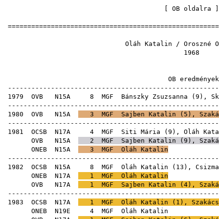
[
OB oldalra
=====================================================
Oláh Katalin / Oros
19
OB ered
-----------------------------------------------------
1979
OVB
N15A
8
MGF
Bánszky Zsuzsanna
(
9
),
Sk
-----------------------------------------------------
1980
OVB
N15A
3
MGF
Sajben Katalin
(
5
),
Szaká
-----------------------------------------------------
1981
OCSB
N17A
4
MGF
Siti Mária
(
9
), Oláh Kata
OVB
N15A
2
MGF
Sajben Katalin
(
9
),
Szaká
ONEB
N15A
3
MGF
Oláh Katalin
-----------------------------------------------------
1982
OCSB
N15A
8
MGF
Oláh Katalin (
13
),
Csizma
ONEB
N17A
1
MGF
Oláh Katalin
OVB
N17A
1
MGF
Sajben Katalin
(
4
),
Szaká
-----------------------------------------------------
1983
OCSB
N17A
1
MGF
Oláh Katalin (
1
),
Szakács
ONEB
N19E
4
MGF
Oláh