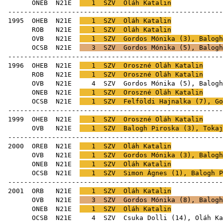
ONEB
N21E
1
SZV
Oláh Katalin
-----------------------------------------------------
1995
OHEB
N21E
1
SZV
Oláh Katalin
ROB
N21E
1
SZV
Oláh Katalin
OVB
N21E
1
SZV
Gordos Mónika
(
3
),
Balogh
OCSB
N21E
3
SZV
Gordos Mónika
(
5
),
Balogh
-----------------------------------------------------
1996
OHEB
N21E
1
SZV
Oroszné Oláh Katalin
ROB
N21E
1
SZV
Oroszné Oláh Katalin
OVB
N21E
4
SZV
Gordos Mónika
(
5
),
Balogh
ONEB
N21E
1
SZV
Oroszné Oláh Katalin
OCSB
N21E
1
SZV
Felföldi Hajnalka
(
7
),
Go
-----------------------------------------------------
1999
OHEB
N21E
1
SZV
Oroszné Oláh Katalin
OVB
N21E
1
SZV
Balogh Piroska
(
3
),
Tokaj
-----------------------------------------------------
2000
OREB
N21E
1
SZV
Oláh Katalin
OVB
N21E
1
SZV
Gordos Mónika
(
3
),
Balogh
ONEB
N21E
1
SZV
Oláh Katalin
OCSB
N21E
1
SZV
Simon Ágnes
(
1
),
Balogh P
-----------------------------------------------------
2001
ORB
N21E
1
SZV
Oláh Katalin
OVB
N21E
3
SZV
Gordos Mónika
(
8
),
Balogh
ONEB
N21E
1
SZV
Oláh Katalin
OCSB
N21E
4
SZV
Csuka Dolli
(
14
), Oláh Ka