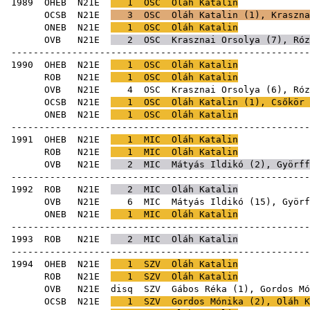
1989
OHEB
N21E
1
OSC
Oláh Katalin
OCSB
N21E
3
OSC
Oláh Katalin (
1
),
Kraszna
ONEB
N21E
1
OSC
Oláh Katalin
OVB
N21E
2
OSC
Krasznai Orsolya
(
7
),
Róz
-----------------------------------------------------
1990
OHEB
N21E
1
OSC
Oláh Katalin
ROB
N21E
1
OSC
Oláh Katalin
OVB
N21E
4
OSC
Krasznai Orsolya
(
6
),
Róz
OCSB
N21E
1
OSC
Oláh Katalin (
1
),
Csőkör 
ONEB
N21E
1
OSC
Oláh Katalin
-----------------------------------------------------
1991
OHEB
N21E
1
MIC
Oláh Katalin
ROB
N21E
1
MIC
Oláh Katalin
OVB
N21E
2
MIC
Mátyás Ildikó
(
2
),
Györff
-----------------------------------------------------
1992
ROB
N21E
2
MIC
Oláh Katalin
OVB
N21E
6
MIC
Mátyás Ildikó
(
15
),
Györf
ONEB
N21E
1
MIC
Oláh Katalin
-----------------------------------------------------
1993
ROB
N21E
2
MIC
Oláh Katalin
-----------------------------------------------------
1994
OHEB
N21E
1
SZV
Oláh Katalin
ROB
N21E
1
SZV
Oláh Katalin
OVB
N21E
disq
SZV
Gábos Réka
(
1
),
Gordos Mó
OCSB
N21E
1
SZV
Gordos Mónika
(
2
), Oláh K