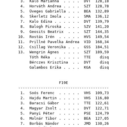
3.
Kalo Marianna
. . . .
DVT
128,18
4.
Horváth Andrea
. . . .
SZT
128,78
5.
Üveges Gabriella
. . .
BEA
132,89
6.
Skerletz Imola
. . . .
SMA
136,12
7.
Kalo Edina
. . . . . .
DVT
139,79
8.
Balogh Piroska
. . . .
SZV
141,20
9.
Geosits Beatrix
. . .
SZT
144,35
10.
Rostás Irén
. . . . .
HVS
149,54
11.
Prillné Pavelka Andrea
VID
168,34
12.
Csillag Veronika
. . .
GSS
184,51
13.
Wengrin Ágnes
. . . .
SZT
189,59
Tóth Réka
. . . . . .
TTE
disq
Bérczes Krisztina
. .
DVT
disq
Galambos Erika
. . . .
KGA
disq
F19E
----------------------------------------
1.
Soós Ferenc
. . . . .
VHS
109,73
2.
Hajdu Martin
. . . . .
VHS
116,80
3.
Baracsi Gábor
. . . .
TTE
122,61
4.
Magyar Zsolt
. . . . .
DVT
122,71
5.
Panyi Péter
. . . . .
PSE
124,79
6.
Molnár Tibor
. . . . .
BEA
127,05
7.
Borbás Nándor
. . . .
JMD
130,26