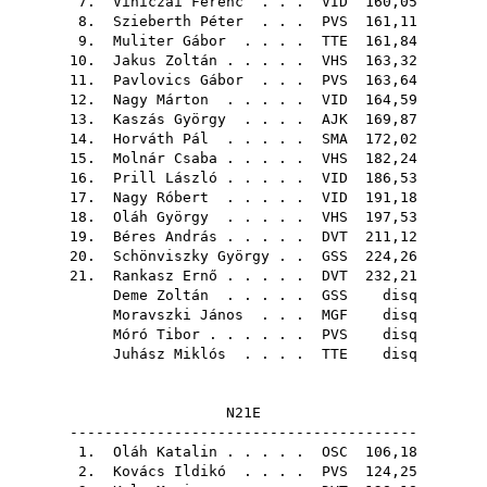
7.
Viniczai Ferenc
. . .
VID
160,05
8.
Szieberth Péter
. . .
PVS
161,11
9.
Muliter Gábor
. . . .
TTE
161,84
10.
Jakus Zoltán
. . . . .
VHS
163,32
11.
Pavlovics Gábor
. . .
PVS
163,64
12.
Nagy Márton
. . . . .
VID
164,59
13.
Kaszás György
. . . .
AJK
169,87
14.
Horváth Pál
. . . . .
SMA
172,02
15.
Molnár Csaba
. . . . .
VHS
182,24
16.
Prill László
. . . . .
VID
186,53
17.
Nagy Róbert
. . . . .
VID
191,18
18.
Oláh György
. . . . .
VHS
197,53
19.
Béres András
. . . . .
DVT
211,12
20.
Schönviszky György
. .
GSS
224,26
21.
Rankasz Ernő
. . . . .
DVT
232,21
Deme Zoltán
. . . . .
GSS
disq
Moravszki János
. . .
MGF
disq
Móró Tibor
. . . . . .
PVS
disq
Juhász Miklós
. . . .
TTE
disq
N21E
----------------------------------------
1.
Oláh Katalin
. . . . .
OSC
106,18
2.
Kovács Ildikó
. . . .
PVS
124,25