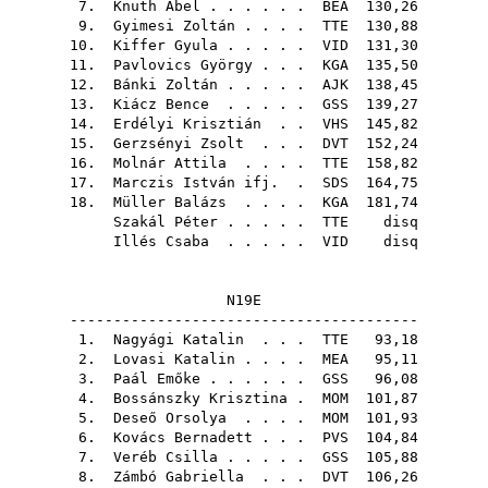
7.
Knuth Ábel
. . . . . .
BEA
130,26
9.
Gyimesi Zoltán
. . . .
TTE
130,88
10.
Kiffer Gyula
. . . . .
VID
131,30
11.
Pavlovics György
. . .
KGA
135,50
12.
Bánki Zoltán
. . . . .
AJK
138,45
13.
Kiácz Bence
. . . . .
GSS
139,27
14.
Erdélyi Krisztián
. .
VHS
145,82
15.
Gerzsényi Zsolt
. . .
DVT
152,24
16.
Molnár Attila
. . . .
TTE
158,82
17.
Marczis István ifj.
.
SDS
164,75
18.
Müller Balázs
. . . .
KGA
181,74
Szakál Péter
. . . . .
TTE
disq
Illés Csaba
. . . . .
VID
disq
N19E
----------------------------------------
1.
Nagyági Katalin
. . .
TTE
93,18
2.
Lovasi Katalin
. . . .
MEA
95,11
3.
Paál Emőke
. . . . . .
GSS
96,08
4.
Bossánszky Krisztina
.
MOM
101,87
5.
Deseő Orsolya
. . . .
MOM
101,93
6.
Kovács Bernadett
. . .
PVS
104,84
7.
Veréb Csilla
. . . . .
GSS
105,88
8.
Zámbó Gabriella
. . .
DVT
106,26