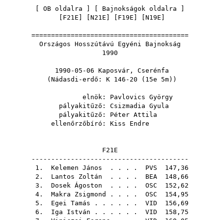
[
OB oldalra
] [
Bajnokságok oldalra
]
[
F21E
] [
N21E
] [
F19E
] [
N19E
]
========================================
Országos Hosszútávú Egyéni Bajnokság
1990
1990-05-06 Kaposvár, Cserénfa
(Nádasdi-erdő: K 146-20 (15e 5m))
elnök:
Pavlovics György
pályakitűző:
Csizmadia Gyula
pályakitűző:
Péter Attila
ellenőrzőbíró:
Kiss Endre
F21E
----------------------------------------
1.
Kelemen János
. . . .
PVS
147,36
2.
Lantos Zoltán
. . . .
BEA
148,66
3.
Dosek Ágoston
. . . .
OSC
152,62
4.
Makra Zsigmond
. . . .
OSC
154,95
5.
Egei Tamás
. . . . . .
VID
156,69
6.
Iga István
. . . . . .
VID
158,75