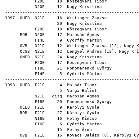
F20E
18
Kőszegvári Tibor
N20E
12
Nagy Krisztina
------------------------------------------------------
1997
OHEB
N21E
16
Wittinger Zsuzsa
20
Nagy Krisztina
F20E
18
Kőszegvári Tibor
ROB
N20E
17
Marosán Ágnes
F14E
9
Győrffy Márton
OVB
N21E
12
Wittinger Zsuzsa
(
13
),
Nagy K
OCSB
N21E
12
Lengyel Andrea
(
12
),
Nagy Kri
ONEB
N21E
24
Nagy Krisztina
F20E
17
Kőszegvári Tibor
F18E
21
Ponomarenkó György
F14E
5
Győrffy Márton
------------------------------------------------------
1998
OHEB
F21E
4
Molnár Tibor
5
Varga Bálint
N21E
disq
Marosán Ágnes
F18E
20
Ponomarenkó György
OÉEB
F21E
9
Károlyi Gyula
ROB
F21E
27
Károlyi Gyula
N18E
16
Fothy Kincső
F16E
6
Győrffy Márton
15
Fóthy Áron
OVB
F21E
16
Kovács Balázs
(
8
),
Károlyi Gy