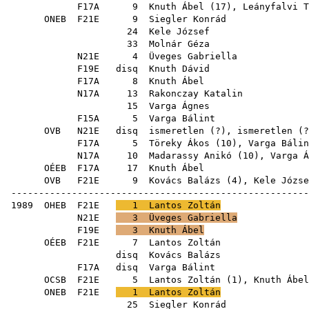
F17A
9
Knuth Ábel
(
17
),
Leányfalvi T
ONEB
F21E
9
Siegler Konrád
24
Kele József
33
Molnár Géza
N21E
4
Üveges Gabriella
F19E
disq
Knuth Dávid
F17A
8
Knuth Ábel
N17A
13
Rakonczay Katalin
15
Varga Ágnes
F15A
5
Varga Bálint
OVB
N21E
disq
ismeretlen (?), 
F17A
5
Töreky Ákos
(
10
),
Varga Bálin
N17A
10
Madarassy Anikó
(
10
),
Varga Á
OÉEB
F17A
17
Knuth Ábel
OVB
F21E
9
Kovács Balázs
(
4
),
Kele Józse
------------------------------------------------------
1989
OHEB
F21E
1
Lantos Zoltán
N21E
3
Üveges Gabriella
F19E
3
Knuth Ábel
OÉEB
F21E
7
Lantos Zoltán
disq
Kovács Balázs
F17A
disq
Varga Bálint
OCSB
F21E
5
Lantos Zoltán
(
1
),
Knuth Ábel
ONEB
F21E
1
Lantos Zoltán
25
Siegler Konrád