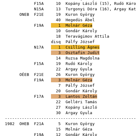
F15A
10
Kopány László
(
15
),
Rudó Káro
N15A
13
Turgonyi Dóra
(
16
),
Argay Kat
ONEB
F21E
19
Kuron György
40
Hegedüs Ábel
F19A
1
Molnár Géza
10
Gondár Károly
18
Teravágimov Attila
disq
Pálfy József
N17A
1
Csilling Ágnes
3
Osztafin Judit
14
Ruzsa Magdolna
F15A
19
Rudó Károly
22
Argay Gyula
OÉEB
F21E
26
Kuron György
F19A
3
Molnár Géza
7
Pálfy József
20
Gondár Károly
F17A
3
Lantos Zoltán
22
Gelléri Tamás
27
Kopány László
30
Argay Gyula
------------------------------------------------------
1982
OHEB
F21A
5
Kuron György
15
Molnár Géza
F19A
12
Gondár Károly