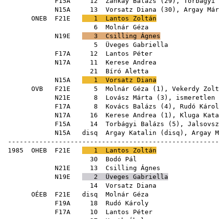
F15A
12
Zánkay Balázs
(
29
),
Torbágyi 
N15A
13
Vorsatz Diana
(
30
),
Argay Már
ONEB
F21E
1
Lantos Zoltán
6
Molnár Géza
N19E
3
Csilling Ágnes
5
Üveges Gabriella
F17A
12
Lantos Péter
N17A
11
Kerese Andrea
21
Bíró Aletta
N15A
1
Vorsatz Diana
OVB
F21E
5
Molnár Géza
(
1
),
Vekerdy Zolt
N21E
8
Lovász Márta
(
3
), ismeretlen
F17A
8
Kovács Balázs
(
4
),
Rudó Károl
N17A
16
Kerese Andrea
(
1
),
Kluga Kata
F15A
14
Torbágyi Balázs
(
5
),
Jalsovsz
N15A
disq
Argay Katalin
(
disq
),
Argay M
------------------------------------------------------
1985
OHEB
F21E
1
Lantos Zoltán
30
Bodó Pál
N21E
13
Csilling Ágnes
N19E
2
Üveges Gabriella
14
Vorsatz Diana
OÉEB
F21E
disq
Molnár Géza
F19A
18
Rudó Károly
F17A
10
Lantos Péter