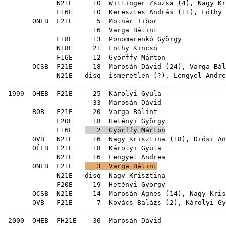
N21E
10
Wittinger Zsuzsa
(
4
),
Nagy Kr
F16E
10
Keresztes András
(
11
),
Fóthy 
ONEB
F21E
5
Molnár Tibor
16
Varga Bálint
F18E
13
Ponomarenkó György
N18E
21
Fothy Kincső
F16E
12
Győrffy Márton
OCSB
F21E
18
Marosán Dávid
(
24
),
Varga Bál
N21E
disq
ismeretlen (?),
Lengyel Andre
------------------------------------------------------
1999
OHEB
F21E
25
Károlyi Gyula
33
Marosán Dávid
ROB
F21E
20
Varga Bálint
F20E
18
Hetényi György
F16E
2
Győrffy Márton
OVB
N21E
16
Nagy Krisztina
(
18
),
Diósi An
OÉEB
F21E
18
Károlyi Gyula
N21E
16
Lengyel Andrea
ONEB
F21E
3
Varga Bálint
N21E
disq
Nagy Krisztina
F20E
19
Hetényi György
OCSB
N21E
14
Marosán Ágnes
(
14
),
Nagy Kris
OVB
F21E
7
Kovács Balázs
(
2
),
Károlyi Gy
------------------------------------------------------
2000
OHEB
FH21E
30
Marosán Dávid