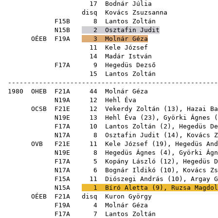
17
Bodnár Júlia
disq
Kovács Zsuzsanna
F15B
8
Lantos Zoltán
N15B
2
Osztafin Judit
OÉEB
F19A
3
Molnár Géza
11
Kele József
14
Madár István
F17A
9
Hegedüs Dezső
15
Lantos Zoltán
------------------------------------------------------
1980
OHEB
F21A
44
Molnár Géza
N19A
12
Hehl Éva
OCSB
F21E
12
Vekerdy Zoltán
(
13
),
Hazai Ba
N19E
13
Hehl Éva
(
23
),
Györki Ágnes
(
F17A
10
Lantos Zoltán
(
2
),
Hegedüs De
N17A
8
Osztafin Judit
(
14
),
Kovács Z
OVB
F21E
11
Kele József
(
19
),
Hegedüs And
N19E
8
Hegedüs Ágnes
(
4
),
Györki Ágn
F17A
5
Kopány László
(
12
),
Hegedüs D
N17A
6
Bognár Ildikó
(
10
),
Kovács Zs
F15A
11
Diószegi András
(
10
),
Argay G
N15A
1
Bíró Aletta
(
9
),
Ruzsa Magdol
OÉEB
F21A
disq
Kuron György
F19A
4
Molnár Géza
F17A
7
Lantos Zoltán