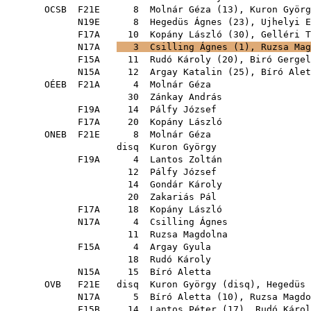
OCSB
F21E
8
Molnár Géza
(
13
),
Kuron Györg
N19E
8
Hegedüs Ágnes
(
23
),
Ujhelyi E
F17A
10
Kopány László
(
30
),
Gelléri T
N17A
3
Csilling Ágnes
(
1
),
Ruzsa Mag
F15A
11
Rudó Károly
(
20
),
Biró Gergel
N15A
12
Argay Katalin
(
25
),
Bíró Alet
OÉEB
F21A
4
Molnár Géza
30
Zánkay András
F19A
14
Pálfy József
F17A
20
Kopány László
ONEB
F21E
8
Molnár Géza
disq
Kuron György
F19A
4
Lantos Zoltán
12
Pálfy József
14
Gondár Károly
20
Zakariás Pál
F17A
18
Kopány László
N17A
4
Csilling Ágnes
11
Ruzsa Magdolna
F15A
4
Argay Gyula
18
Rudó Károly
N15A
15
Bíró Aletta
OVB
F21E
disq
Kuron György
(
disq
),
Hegedüs 
N17A
5
Bíró Aletta
(
10
),
Ruzsa Magdo
F15B
14
Lantos Péter
(
17
),
Rudó Károl