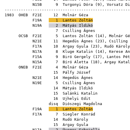
N15B
9
Turgonyi Dóra
(
9
),
Vorsatz Di
------------------------------------------------------
1983
OHEB
F21E
12
Molnár Géza
F19A
1
Lantos Zoltán
N19A
2
Mátyás Ildikó
7
Csilling Ágnes
OCSB
F21E
5
Lantos Zoltán
(
14
),
Molnár Gé
N21E
11
Hegedüs Ágnes
(
23
),
Csilling 
F17A
10
Argay Gyula
(
23
),
Rudó Károly
N17A
8
Kluge Katalin
(
14
),
Kerese An
F15A
9
Biró Gergely
(
17
),
Lantos Pét
N15A
7
Bíró Aletta
(
18
),
Argay Katal
ONEB
F21E
4
Molnár Géza
15
Pálfy József
N21E
14
Hegedüs Ágnes
N19E
5
Csilling Ágnes
14
Mátyás Ildikó
15
Salánki Katalin
16
Ujhelyi Edit
disq
Diószegi Magdolna
F19A
1
Lantos Zoltán
F17A
7
Siegler Konrád
14
Rudó Károly
15
Argay Gyula
N17A
2
Üveges Gabriella