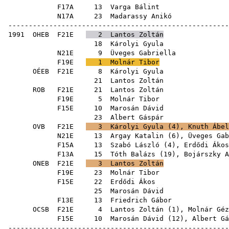
F17A
13
Varga Bálint
N17A
23
Madarassy Anikó
------------------------------------------------------
1991
OHEB
F21E
2
Lantos Zoltán
18
Károlyi Gyula
N21E
9
Üveges Gabriella
F19E
1
Molnár Tibor
OÉEB
F21E
8
Károlyi Gyula
21
Lantos Zoltán
ROB
F21E
21
Lantos Zoltán
F19E
5
Molnár Tibor
F15E
10
Marosán Dávid
23
Albert Gáspár
OVB
F21E
3
Károlyi Gyula
(
4
),
Knuth Ábel
N21E
13
Argay Katalin
(
6
),
Üveges Gab
F15A
13
Szabó László
(
4
),
Erdődi Ákos
F13A
15
Tóth Balázs
(
19
),
Bojárszky A
ONEB
F21E
3
Lantos Zoltán
F19E
23
Molnár Tibor
F15E
22
Erdődi Ákos
25
Marosán Dávid
F13E
13
Friedrich Gábor
OCSB
F21E
4
Lantos Zoltán
(
1
),
Molnár Géz
F15E
10
Marosán Dávid
(
12
),
Albert Gá
------------------------------------------------------