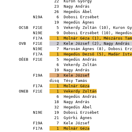
22
Kuron György
23
Nagy András
26
Hegedüs Ábel
N19A
6
Dobosi Erzsébet
19
Hegedüs Ágnes
OCSB
F21E
5
Vekerdy Zoltán
(
10
),
Kuron Gy
N19E
9
Dobosi Erzsébet
(
10
),
Hegedüs
F17A
1
Molnár Géza
(
1
),
Mészáros Tam
OVB
F21E
2
Kele József
(
2
),
Nagy András
N19E
7
Marosán Ágnes
(
8
),
Dobosi Erz
F17A
1
Hegedüs Dezső
(
5
),
Madár Istv
OÉEB
F21E
5
Hegedüs András
6
Vekerdy Zoltán
19
Nagy András
F19A
3
Kele József
disq
Tésy Tamás
F17A
1
Molnár Géza
ONEB
F21E
1
Vekerdy Zoltán
6
Hegedüs András
18
Nagy András
32
Hegedüs Ábel
N19E
19
Dobosi Erzsébet
21
Györki Ágnes
F19A
7
Kele József
F17A
1
Molnár Géza