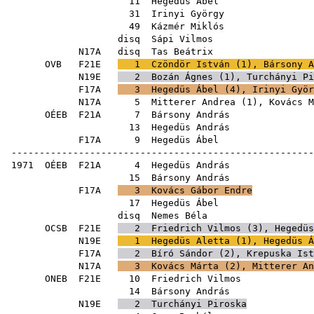
11
Hegedüs Ábel
31
Irinyi György
49
Kázmér Miklós
disq
Sápi Vilmos
N17A
disq
Tas Beátrix
OVB
F21E
1
Czöndör István
(
1
),
Bársony A
N19E
2
Bozán Ágnes
(
1
),
Turchányi Pi
F17A
3
Hegedüs Ábel
(
4
),
Irinyi Györ
N17A
5
Mitterer Andrea
(
1
),
Kovács M
OÉEB
F21A
7
Bársony András
13
Hegedüs András
F17A
9
Hegedüs Ábel
------------------------------------------------------
1971
OÉEB
F21A
4
Hegedüs András
15
Bársony András
F17A
3
Kovács Gábor Endre
17
Hegedüs Ábel
disq
Nemes Béla
OCSB
F21E
2
Friedrich Vilmos
(
3
),
Hegedüs
N19E
1
Hegedüs Aletta
(
1
),
Hegedüs Á
F17A
2
Bíró Sándor
(
2
),
Krepuska Ist
N17A
3
Kovács Márta
(
2
),
Mitterer An
ONEB
F21E
10
Friedrich Vilmos
14
Bársony András
N19E
2
Turchányi Piroska