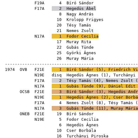
F19A
4
Bíró Sándor
F17A
2
Hegedüs Ábel
8
Nagy András
10
Krolopp Frigyes
20
Tésy Tamás
21
Nemes Zsolt
N17A
1
Fodor Cecilia
17
Muray Rita
22
Gubás Tünde
25
Györki Ágnes
26
Muray Mária
------------------------------------------------------
1974
OVB
F21E
1
Bíró Sándor
(
5
),
Friedrich Vi
N19E
disq
Hegedüs Ágnes
(
1
),
Turchányi 
F17A
2
Tésy Tamás
(
4
),
Nemes Zsolt
(
N17A
1
Gubás Tünde
(
9
),
Dániel Edit
OCSB
F21E
3
Bíró Sándor
(
3
),
Hegedüs Andr
N19E
1
Hegedüs Ágnes
(
2
),
Cser Borbá
F17A
4
Nemes Zsolt
(
8
),
Tésy Tamás
(
N17A
3
Gubás Tünde
(
11
),
Muray Mária
ONEB
F21E
19
Bíró Sándor
N19E
5
Fodor Cecilia
6
Hegedüs Ágnes
10
Cser Borbála
16
Turchányi Piroska