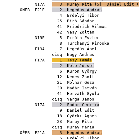
N17A
3
Muray Rita
(
5
),
Dániel Edit
(
ONEB
F21E
2
Hegedüs András
4
Erdélyi Tibor
25
Bíró Sándor
41
Friedrich Vilmos
42
Vasy Zoltán
N19E
5
Piróth Eszter
8
Turchányi Piroska
F19A
7
Hegedüs Ábel
disq
Nagy András
F17A
1
Tésy Tamás
2
Kele József
6
Kuron György
12
Nemes Zsolt
21
Molnár Géza
30
Madár István
41
Horváth Gyula
disq
Varga János
N17A
2
Fodor Cecilia
9
Dániel Edit
18
Györki Ágnes
23
Muray Rita
disq
Muray Mária
OÉEB
F21A
3
Hegedüs András
5
Erdélyi Tibor