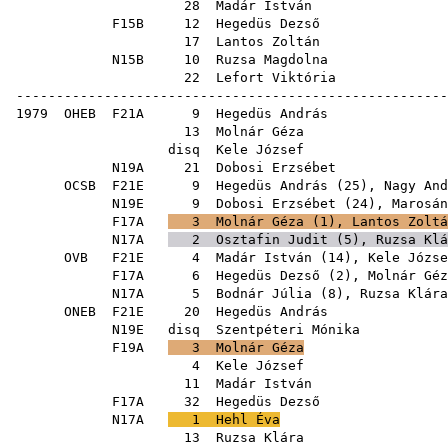
28
Madár István
F15B
12
Hegedüs Dezső
17
Lantos Zoltán
N15B
10
Ruzsa Magdolna
22
Lefort Viktória
------------------------------------------------------
1979
OHEB
F21A
9
Hegedüs András
13
Molnár Géza
disq
Kele József
N19A
21
Dobosi Erzsébet
OCSB
F21E
9
Hegedüs András
(
25
),
Nagy And
N19E
9
Dobosi Erzsébet
(
24
),
Marosán
F17A
3
Molnár Géza
(
1
),
Lantos Zoltá
N17A
2
Osztafin Judit
(
5
),
Ruzsa Klá
OVB
F21E
4
Madár István
(
14
),
Kele Józse
F17A
6
Hegedüs Dezső
(
2
),
Molnár Géz
N17A
5
Bodnár Júlia
(
8
),
Ruzsa Klára
ONEB
F21E
20
Hegedüs András
N19E
disq
Szentpéteri Mónika
F19A
3
Molnár Géza
4
Kele József
11
Madár István
F17A
32
Hegedüs Dezső
N17A
1
Hehl Éva
13
Ruzsa Klára