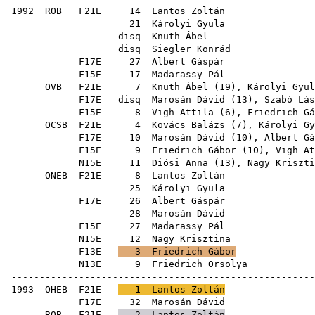
1992
ROB
F21E
14
Lantos Zoltán
21
Károlyi Gyula
disq
Knuth Ábel
disq
Siegler Konrád
F17E
27
Albert Gáspár
F15E
17
Madarassy Pál
OVB
F21E
7
Knuth Ábel
(
19
),
Károlyi Gyul
F17E
disq
Marosán Dávid
(
13
),
Szabó Lás
F15E
8
Vigh Attila
(
6
),
Friedrich Gá
OCSB
F21E
4
Kovács Balázs
(
7
),
Károlyi Gy
F17E
10
Marosán Dávid
(
10
),
Albert Gá
F15E
9
Friedrich Gábor
(
10
),
Vigh At
N15E
11
Diósi Anna
(
13
),
Nagy Kriszti
ONEB
F21E
8
Lantos Zoltán
25
Károlyi Gyula
F17E
26
Albert Gáspár
28
Marosán Dávid
F15E
27
Madarassy Pál
N15E
12
Nagy Krisztina
F13E
3
Friedrich Gábor
N13E
9
Friedrich Orsolya
------------------------------------------------------
1993
OHEB
F21E
1
Lantos Zoltán
F17E
32
Marosán Dávid
ROB
F21E
2
Lantos Zoltán