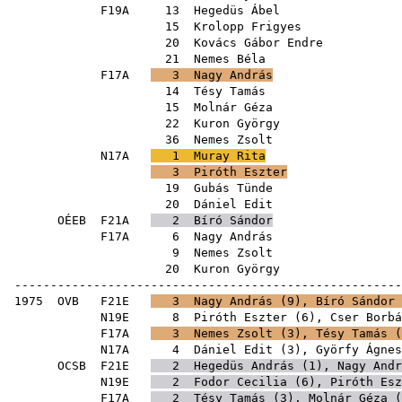
F19A
13
Hegedüs Ábel
15
Krolopp Frigyes
20
Kovács Gábor Endre
21
Nemes Béla
F17A
3
Nagy András
14
Tésy Tamás
15
Molnár Géza
22
Kuron György
36
Nemes Zsolt
N17A
1
Muray Rita
3
Piróth Eszter
19
Gubás Tünde
20
Dániel Edit
OÉEB
F21A
2
Bíró Sándor
F17A
6
Nagy András
9
Nemes Zsolt
20
Kuron György
------------------------------------------------------
1975
OVB
F21E
3
Nagy András
(
9
),
Bíró Sándor
N19E
8
Piróth Eszter
(
6
),
Cser Borbá
F17A
3
Nemes Zsolt
(
3
),
Tésy Tamás
(
N17A
4
Dániel Edit
(
3
),
Györfy Ágnes
OCSB
F21E
2
Hegedüs András
(
1
),
Nagy Andr
N19E
2
Fodor Cecilia
(
6
),
Piróth Esz
F17A
2
Tésy Tamás
(
3
),
Molnár Géza
(