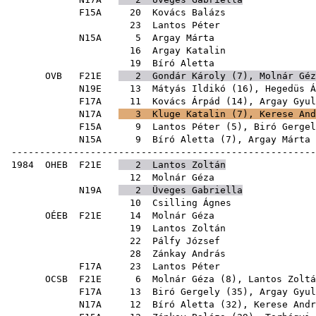
F15A
20
Kovács Balázs
23
Lantos Péter
N15A
5
Argay Márta
16
Argay Katalin
19
Bíró Aletta
OVB
F21E
2
Gondár Károly
(
7
),
Molnár Géz
N19E
13
Mátyás Ildikó
(
16
),
Hegedüs Á
F17A
11
Kovács Árpád
(
14
),
Argay Gyul
N17A
3
Kluge Katalin
(
7
),
Kerese And
F15A
9
Lantos Péter
(
5
),
Biró Gergel
N15A
9
Bíró Aletta
(
7
),
Argay Márta
------------------------------------------------------
1984
OHEB
F21E
2
Lantos Zoltán
12
Molnár Géza
N19A
2
Üveges Gabriella
10
Csilling Ágnes
OÉEB
F21E
14
Molnár Géza
19
Lantos Zoltán
22
Pálfy József
28
Zánkay András
F17A
23
Lantos Péter
OCSB
F21E
6
Molnár Géza
(
8
),
Lantos Zoltá
F17A
13
Biró Gergely
(
35
),
Argay Gyul
N17A
12
Bíró Aletta
(
32
),
Kerese Andr