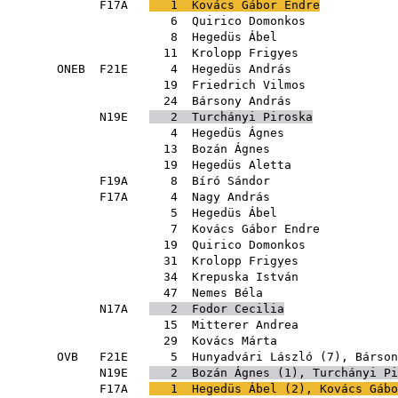
F17A
1
Kovács Gábor Endre
6
Quirico Domonkos
8
Hegedüs Ábel
11
Krolopp Frigyes
ONEB
F21E
4
Hegedüs András
19
Friedrich Vilmos
24
Bársony András
N19E
2
Turchányi Piroska
4
Hegedüs Ágnes
13
Bozán Ágnes
19
Hegedüs Aletta
F19A
8
Bíró Sándor
F17A
4
Nagy András
5
Hegedüs Ábel
7
Kovács Gábor Endre
19
Quirico Domonkos
31
Krolopp Frigyes
34
Krepuska István
47
Nemes Béla
N17A
2
Fodor Cecilia
15
Mitterer Andrea
29
Kovács Márta
OVB
F21E
5
Hunyadvári László
(
7
),
Bárson
N19E
2
Bozán Ágnes
(
1
),
Turchányi Pi
F17A
1
Hegedüs Ábel
(
2
),
Kovács Gábo