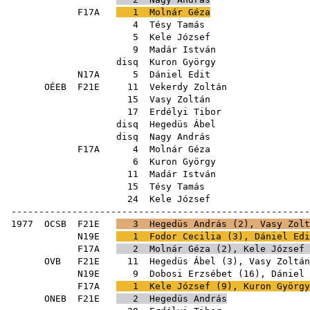
F17A
1
Molnár Géza
4
Tésy Tamás
5
Kele József
9
Madár István
disq
Kuron György
N17A
5
Dániel Edit
OÉEB
F21E
11
Vekerdy Zoltán
15
Vasy Zoltán
17
Erdélyi Tibor
disq
Hegedüs Ábel
disq
Nagy András
F17A
4
Molnár Géza
6
Kuron György
11
Madár István
15
Tésy Tamás
24
Kele József
------------------------------------------------------
1977
OCSB
F21E
3
Hegedüs András
(
2
),
Vasy Zolt
N19E
1
Fodor Cecilia
(
3
),
Dániel Edi
F17A
2
Molnár Géza
(
2
),
Kele József
OVB
F21E
11
Hegedüs Ábel
(
3
),
Vasy Zoltán
N19E
9
Dobosi Erzsébet
(
16
),
Dániel 
F17A
1
Kele József
(
9
),
Kuron György
ONEB
F21E
2
Hegedüs András