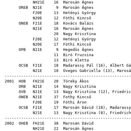
NH21E
16
Marosán Ágnes
OREB
N21E
9
Marosán Ágnes
F20E
13
Hetényi György
N20E
12
Fóthi Kincső
ONEB
F21E
18
Kovács Balázs
N21E
16
Marosán Ágnes
20
Nagy Krisztina
F20E
12
Hetényi György
N20E
17
Fóthi Kincső
OPB
N21E
9
Hegedűs Ágnes
11
Biró Fruzsina
13
Bíró Aletta
OCSB
F21E
18
Madarassy Pál
(
16
),
Albert Gá
N21E
10
Üveges Gabriella
(
13
),
Marosá
------------------------------------------------------
2001
HOB
FH21E
20
Töreky Ákos
ORB
N21E
14
Nagy Krisztina
OVB
N21E
13
Nagy Krisztina
(
12
),
Friedric
ONEB
N21E
37
Fothy Kincső
F20E
19
Fóthi Áron
OCSB
F21E
17
Marosán Dávid
(
18
),
Madarassy
N21E
13
Nagy Krisztina
(
8
),
Friedrich
------------------------------------------------------
2002
OHEB
FH21E
38
Marosán Dávid
NH21E
22
Marosán Ágnes