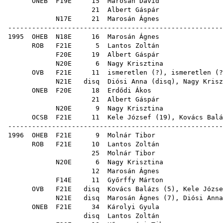
ONEB
F19E
15
Marosán Dávid
21
Albert Gáspár
N17E
21
Marosán Ágnes
------------------------------------------------------
1995
OHEB
N18E
16
Marosán Ágnes
ROB
F21E
5
Lantos Zoltán
F20E
19
Albert Gáspár
N20E
6
Nagy Krisztina
OVB
F21E
11
ismeretlen (?), ismeretlen (
N21E
disq
Diósi Anna
(
disq
),
Nagy Krisz
ONEB
F20E
18
Erdődi Ákos
21
Albert Gáspár
N20E
9
Nagy Krisztina
OCSB
F21E
11
Kele József
(
19
),
Kovács Balá
------------------------------------------------------
1996
OHEB
F21E
9
Molnár Tibor
ROB
F21E
10
Lantos Zoltán
25
Molnár Tibor
N20E
6
Nagy Krisztina
12
Marosán Ágnes
F14E
11
Győrffy Márton
OVB
F21E
disq
Kovács Balázs
(
5
),
Kele Józse
N21E
disq
Marosán Ágnes
(
7
),
Diósi Anna
ONEB
F21E
34
Károlyi Gyula
disq
Lantos Zoltán