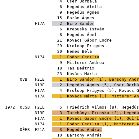
4
Cser Borbála
6
Hegedüs Aletta
9
Hegedüs Ágnes
15
Bozán Ágnes
F17A
2
Bíró Sándor
6
Krepuska István
8
Hegedüs Ábel
21
Kovács Gábor Endre
29
Krolopp Frigyes
30
Nemes Béla
N17A
1
Fodor Cecilia
9
Mitterer Andrea
18
Tas Beátrix
23
Kovács Márta
OVB
F21E
1
Bíró Sándor
(
1
),
Bársony Andr
N19E
2
Hegedüs Ágnes
(
5
),
Cser Borbá
F17A
4
Krolopp Frigyes
(
5
),
Kovács G
N17A
1
Kovács Márta
(
1
),
Mitterer An
------------------------------------------------------
1972
OCSB
F21E
5
Friedrich Vilmos
(
8
),
Hegedüs
N19E
3
Turchányi Piroska
(
3
),
Hegedü
F17A
1
Kovács Gábor Endre
(
1
),
Quiri
N17A
1
Fodor Cecilia
(
1
),
Mitterer A
OÉEB
F21A
3
Hegedüs András
10
Bársony András