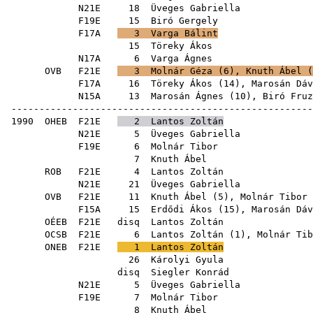
N21E
18
Üveges Gabriella
F19E
15
Biró Gergely
F17A
3
Varga Bálint
15
Töreky Ákos
N17A
6
Varga Ágnes
OVB
F21E
3
Molnár Géza
(
6
),
Knuth Ábel
(
F17A
16
Töreky Ákos
(
14
),
Marosán Dáv
N15A
13
Marosán Ágnes
(
10
),
Biró Fruz
------------------------------------------------------
1990
OHEB
F21E
2
Lantos Zoltán
N21E
5
Üveges Gabriella
F19E
6
Molnár Tibor
7
Knuth Ábel
ROB
F21E
4
Lantos Zoltán
N21E
21
Üveges Gabriella
OVB
F21E
11
Knuth Ábel
(
5
),
Molnár Tibor
F15A
15
Erdődi Ákos
(
15
),
Marosán Dáv
OÉEB
F21E
disq
Lantos Zoltán
OCSB
F21E
6
Lantos Zoltán
(
1
),
Molnár Tib
ONEB
F21E
1
Lantos Zoltán
26
Károlyi Gyula
disq
Siegler Konrád
N21E
5
Üveges Gabriella
F19E
7
Molnár Tibor
8
Knuth Ábel