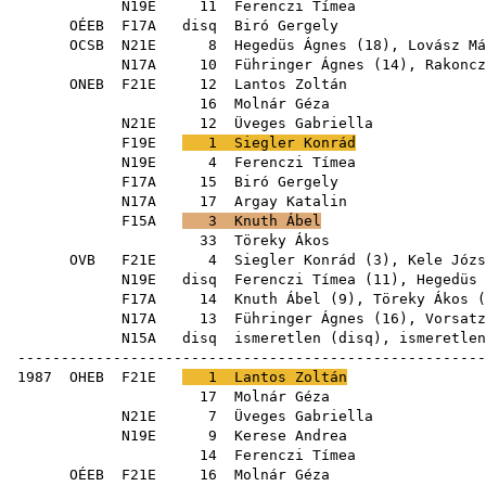
N19E
11
Ferenczi Tímea
OÉEB
F17A
disq
Biró Gergely
OCSB
N21E
8
Hegedüs Ágnes
(
18
),
Lovász Má
N17A
10
Führinger Ágnes
(
14
),
Rakoncz
ONEB
F21E
12
Lantos Zoltán
16
Molnár Géza
N21E
12
Üveges Gabriella
F19E
1
Siegler Konrád
N19E
4
Ferenczi Tímea
F17A
15
Biró Gergely
N17A
17
Argay Katalin
F15A
3
Knuth Ábel
33
Töreky Ákos
OVB
F21E
4
Siegler Konrád
(
3
),
Kele Józs
N19E
disq
Ferenczi Tímea
(
11
),
Hegedüs 
F17A
14
Knuth Ábel
(
9
),
Töreky Ákos
(
N17A
13
Führinger Ágnes
(
16
),
Vorsatz
N15A
disq
ismeretlen (
disq
), ismeretle
------------------------------------------------------
1987
OHEB
F21E
1
Lantos Zoltán
17
Molnár Géza
N21E
7
Üveges Gabriella
N19E
9
Kerese Andrea
14
Ferenczi Tímea
OÉEB
F21E
16
Molnár Géza