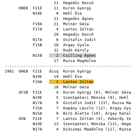
21
Hegedüs Dezső
ONEB
F21E
11
Kuron György
N19E
9
Hehl Éva
21
Hegedüs Ágnes
F19A
21
Molnár Géza
F17A
4
Lantos Zoltán
29
Hegedüs Dezső
N17A
6
Osztafin Judit
F15B
18
Argay Gyula
32
Rudó Károly
N15B
2
Csilling Ágnes
17
Ruzsa Magdolna
------------------------------------------------------
1981
OHEB
F21E
disq
Kuron György
N19E
19
Hehl Éva
F19A
1
Lantos Zoltán
18
Molnár Géza
OCSB
F21E
4
Kuron György
(
6
),
Molnár Géza
N19E
5
Szentpéteri Mónika
(
9
),
Hehl 
N17A
9
Osztafin Judit
(
23
),
Ruzsa Ma
F15A
7
Kopány László
(
12
),
Argay Gyu
N15A
9
Bíró Aletta
(
19
),
Argay Katal
OVB
F21E
7
Lantos Zoltán
(
4
),
Vekerdy Zo
N19E
13
Szentpéteri Mónika
(
13
),
Hege
N17A
4
Diószegi Magdolna
(
11
),
Ruzsa