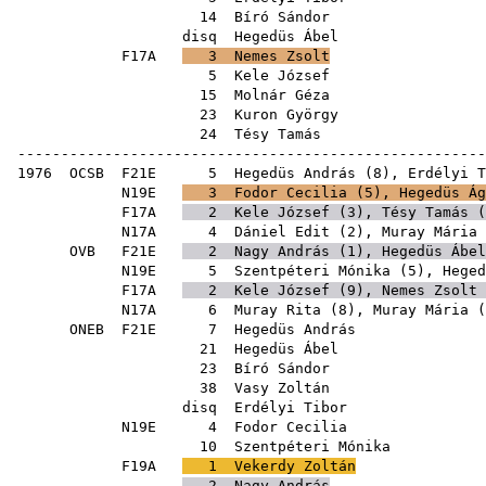
14
Bíró Sándor
disq
Hegedüs Ábel
F17A
3
Nemes Zsolt
5
Kele József
15
Molnár Géza
23
Kuron György
24
Tésy Tamás
------------------------------------------------------
1976
OCSB
F21E
5
Hegedüs András
(
8
),
Erdélyi T
N19E
3
Fodor Cecilia
(
5
),
Hegedüs Ág
F17A
2
Kele József
(
3
),
Tésy Tamás
(
N17A
4
Dániel Edit
(
2
),
Muray Mária
OVB
F21E
2
Nagy András
(
1
),
Hegedüs Ábel
N19E
5
Szentpéteri Mónika
(
5
),
Heged
F17A
2
Kele József
(
9
),
Nemes Zsolt
N17A
6
Muray Rita
(
8
),
Muray Mária
(
ONEB
F21E
7
Hegedüs András
21
Hegedüs Ábel
23
Bíró Sándor
38
Vasy Zoltán
disq
Erdélyi Tibor
N19E
4
Fodor Cecilia
10
Szentpéteri Mónika
F19A
1
Vekerdy Zoltán
2
Nagy András