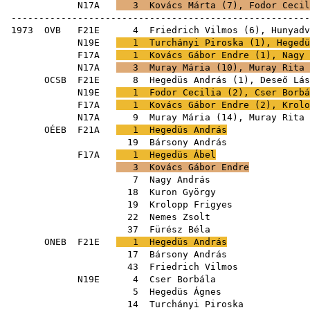
N17A
3
Kovács Márta
(
7
),
Fodor Cecil
------------------------------------------------------
1973
OVB
F21E
4
Friedrich Vilmos
(
6
),
Hunyadv
N19E
1
Turchányi Piroska
(
1
),
Hegedü
F17A
1
Kovács Gábor Endre
(
1
),
Nagy 
N17A
3
Muray Mária
(
10
),
Muray Rita
OCSB
F21E
8
Hegedüs András
(
1
),
Deseő Lás
N19E
1
Fodor Cecilia
(
2
),
Cser Borbá
F17A
1
Kovács Gábor Endre
(
2
),
Krolo
N17A
9
Muray Mária
(
14
),
Muray Rita
OÉEB
F21A
1
Hegedüs András
19
Bársony András
F17A
1
Hegedüs Ábel
3
Kovács Gábor Endre
7
Nagy András
18
Kuron György
19
Krolopp Frigyes
22
Nemes Zsolt
37
Fürész Béla
ONEB
F21E
1
Hegedüs András
17
Bársony András
43
Friedrich Vilmos
N19E
4
Cser Borbála
5
Hegedüs Ágnes
14
Turchányi Piroska