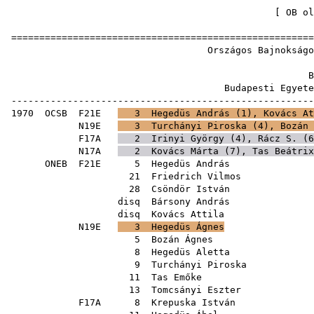
[
OB ol
======================================================
Országos Bajnokságo
B
Budapesti Egyete
------------------------------------------------------
1970
OCSB
F21E
3
Hegedüs András
(
1
),
Kovács At
N19E
3
Turchányi Piroska
(
4
),
Bozán 
F17A
2
Irinyi György
(
4
),
Rácz S.
(
6
N17A
2
Kovács Márta
(
7
),
Tas Beátrix
ONEB
F21E
5
Hegedüs András
21
Friedrich Vilmos
28
Csöndör István
disq
Bársony András
disq
Kovács Attila
N19E
3
Hegedüs Ágnes
5
Bozán Ágnes
8
Hegedüs Aletta
9
Turchányi Piroska
11
Tas Emőke
13
Tomcsányi Eszter
F17A
8
Krepuska István