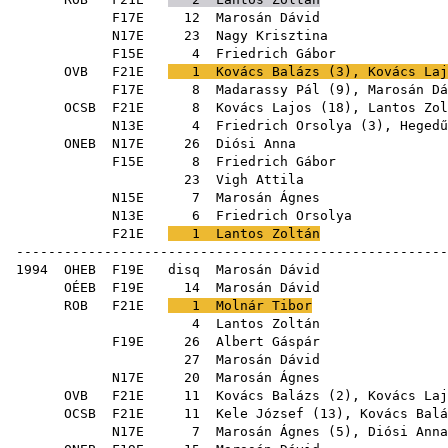
F17E
12
Marosán Dávid
N17E
23
Nagy Krisztina
F15E
4
Friedrich Gábor
OVB
F21E
1
Kovács Balázs
(
3
),
Kovács Laj
F17E
8
Madarassy Pál
(
9
),
Marosán Dá
OCSB
F21E
8
Kovács Lajos
(
18
),
Lantos Zol
N13E
4
Friedrich Orsolya
(
3
),
Hegedű
ONEB
N17E
26
Diósi Anna
F15E
8
Friedrich Gábor
23
Vigh Attila
N15E
7
Marosán Ágnes
N13E
6
Friedrich Orsolya
F21E
1
Lantos Zoltán
------------------------------------------------------
1994
OHEB
F19E
disq
Marosán Dávid
OÉEB
F19E
14
Marosán Dávid
ROB
F21E
1
Molnár Tibor
4
Lantos Zoltán
F19E
26
Albert Gáspár
27
Marosán Dávid
N17E
20
Marosán Ágnes
OVB
F21E
11
Kovács Balázs
(
2
),
Kovács Laj
OCSB
F21E
11
Kele József
(
13
),
Kovács Balá
N17E
7
Marosán Ágnes
(
5
),
Diósi Anna