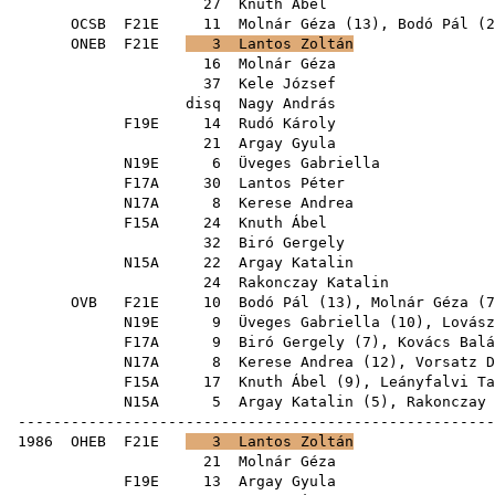
27
Knuth Ábel
OCSB
F21E
11
Molnár Géza
(
13
),
Bodó Pál
(
2
ONEB
F21E
3
Lantos Zoltán
16
Molnár Géza
37
Kele József
disq
Nagy András
F19E
14
Rudó Károly
21
Argay Gyula
N19E
6
Üveges Gabriella
F17A
30
Lantos Péter
N17A
8
Kerese Andrea
F15A
24
Knuth Ábel
32
Biró Gergely
N15A
22
Argay Katalin
24
Rakonczay Katalin
OVB
F21E
10
Bodó Pál
(
13
),
Molnár Géza
(
7
N19E
9
Üveges Gabriella
(
10
),
Lovász
F17A
9
Biró Gergely
(
7
),
Kovács Balá
N17A
8
Kerese Andrea
(
12
),
Vorsatz D
F15A
17
Knuth Ábel
(
9
),
Leányfalvi Ta
N15A
5
Argay Katalin
(
5
),
Rakonczay 
------------------------------------------------------
1986
OHEB
F21E
3
Lantos Zoltán
21
Molnár Géza
F19E
13
Argay Gyula