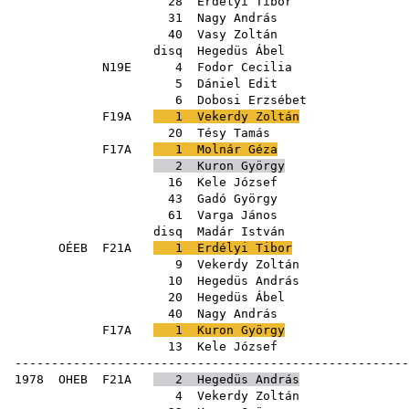
28
Erdélyi Tibor
31
Nagy András
40
Vasy Zoltán
disq
Hegedüs Ábel
N19E
4
Fodor Cecilia
5
Dániel Edit
6
Dobosi Erzsébet
F19A
1
Vekerdy Zoltán
20
Tésy Tamás
F17A
1
Molnár Géza
2
Kuron György
16
Kele József
43
Gadó György
61
Varga János
disq
Madár István
OÉEB
F21A
1
Erdélyi Tibor
9
Vekerdy Zoltán
10
Hegedüs András
20
Hegedüs Ábel
40
Nagy András
F17A
1
Kuron György
13
Kele József
------------------------------------------------------
1978
OHEB
F21A
2
Hegedüs András
4
Vekerdy Zoltán