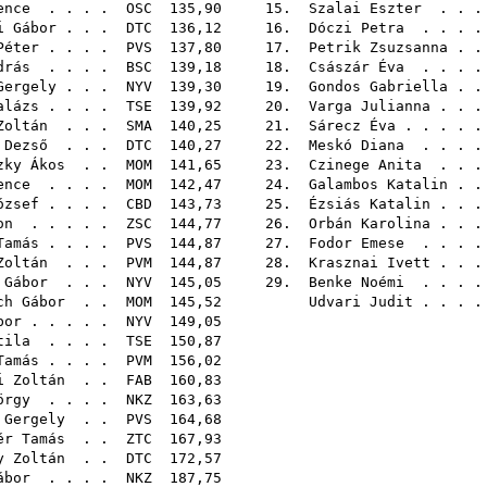
ence
. . . .
OSC
135,90 15.
Szalai Eszter
. . 
i Gábor
. . .
DTC
136,12 16.
Dóczi Petra
. . . 
Péter
. . . .
PVS
137,80 17.
Petrik Zsuzsanna
. 
drás
. . . .
BSC
139,18 18.
Császár Éva
. . . 
Gergely
. . .
NYV
139,30 19.
Gondos Gabriella
. 
alázs
. . . .
TSE
139,92 20.
Varga Julianna
. . 
Zoltán
. . .
SMA
140,25 21.
Sárecz Éva
. . . .
 Dezső
. . .
DTC
140,27 22.
Meskó Diana
. . . 
zky Ákos
. .
MOM
141,65 23.
Czinege Anita
. . 
ence
. . . .
MOM
142,47 24.
Galambos Katalin
. 
ózsef
. . . .
CBD
143,73 25.
Ézsiás Katalin
. . 
on
. . . . .
ZSC
144,77 26.
Orbán Karolina
. . 
Tamás
. . . .
PVS
144,87 27.
Fodor Emese
. . . 
Zoltán
. . .
PVM
144,87 28.
Krasznai Ivett
. . 
 Gábor
. . .
NYV
145,05 29.
Benke Noémi
. . . 
ch Gábor
. .
MOM
145,52
Udvari Judit
. . .
bor
. . . . .
NYV
149,
tila
. . . .
TSE
150,
Tamás
. . . .
PVM
156,
i Zoltán
. .
FAB
160,
örgy
. . . .
NKZ
163,
 Gergely
. .
PVS
164,
ér Tamás
. .
ZTC
167,
y Zoltán
. .
DTC
172,
ábor
. . . .
NKZ
187,