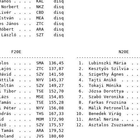
János
. . . .
KAL
di
 Norbert
. .
NKZ
di
livér
. . . .
CBD
di
István
. . .
MEA
di
es János
. .
ZTC
di
Róbert
. . .
ARA
di
 László
. . .
SZT
di
F20E
N
-------------------------- -------------------------
olos
. . . .
SMA
136,45 1.
Lubinszki Mária
. 
Lajos
. . . .
ZTC
137,87 2.
Kesztyűs Szilvia
. 
Dávid
. . . .
SZV
141,50 3.
Szigethy Ágnes
. . 
Attila
. . .
NYV
145,37 4.
Tajti Anikó
. . . 
Zoltán
. . .
SZV
149,27 5.
Tokaji Mónika
. . 
i Tibor
. . .
TSE
152,70 6.
Józsa Dorottya
. . 
lázs
. . . .
MSE
154,85 7.
Szabó Veronika
. . 
Tamás
. . . .
TSE
155,28 8.
Farkas Fruzsina
. 
i Péter
. . .
NYV
156,08 9.
Málik Petronella
. 
ndrás
. . . .
THS
167,33 10.
Benedek Virág
. . 
id
. . . . .
MOM
172,90 11.
Antal Nerina
. . .
őző
. . . . .
SZV
175,57 12.
Asztalos Zsuzsanna
 Tamás
. . .
ARA
179,
Roland
. . .
JVS
180,