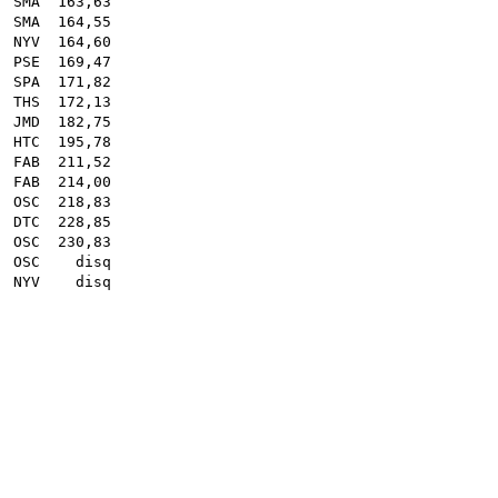
.
SMA
163,63
.
SMA
164,55
.
NYV
164,60
.
PSE
169,47
 .
SPA
171,82
.
THS
172,13
.
JMD
182,75
.
HTC
195,78
 .
FAB
211,52
 .
FAB
214,00
 .
OSC
218,83
.
DTC
228,85
.
OSC
230,83
.
OSC
disq
 .
NYV
disq
45
78
92
02
40
17
80
17
90
sq