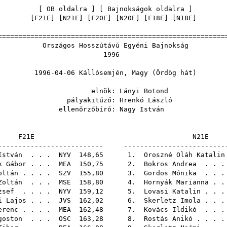
[
OB oldalra
] [
Bajnokságok oldalra
[
F21E
] [
N21E
] [
F20E
] [
N20E
] [
F18E
] [
N18E
======================================================
gos Hosszútávú Egyéni Baj
199
4-06 Kállósemjén, Magy (Örd
lnök:
Lányi Botond
yakitűző:
Hrenkó László
nőrzőbíró:
Nagy István
F21E
N
-------------------------- -------------------------
István
. . .
NYV
148,65 1.
Oroszné Oláh Katalin
k Gábor
. . .
MEA
150,75 2.
Bokros Andrea
. . 
oltán
. . . .
SZV
155,80 3.
Gordos Mónika
. . 
Zoltán
. . .
MSE
158,80 4.
Hornyák Marianna
. 
zsef
. . . .
NYV
159,12 5.
Lovasi Katalin
. . 
i Lajos
. . .
JVS
162,02 6.
Skerletz Imola
. . 
erenc
. . . .
MEA
162,48 7.
Kovács Ildikó
. . 
goston
. . .
OSC
163,28 8.
Rostás Anikó
. . .