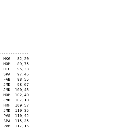
87
63
sq
sq
sq
sq
sq
18E
-------------
 .
MKG
82,20
.
MOM
89,75
.
DTC
95,33
 .
SPA
97,45
.
FAB
98,55
.
JMD
98,67
.
JMD
100,45
 .
MOM
102,40
 .
JMD
107,10
.
HRF
109,57
.
JMD
110,35
 .
PVS
110,42
.
SPA
115,35
.
PVM
117,15