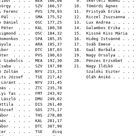
Tibor
. . . .
BEA
166,08 9.
Skerletz Noémi
. . 
yörgy
. . . .
SZV
166,57 10.
Tömördi Ágnes
. . 
i Ferenc
. .
PVS
170,93 11.
Pristyák Erika
. . 
 Pál
. . . .
SMA
175,52 12.
Riczel Zsuzsanna
. 
y Dániel
. .
OSC
177,25 13.
Lux Andrea
. . . .
 Péter
. . .
KAL
180,58 14.
Galambos Erika
. . 
sigmond
. . .
OSC
184,32 15.
Kissné Kiss Mária
Domonkos
. .
SPA
185,35 16.
Hideg Istvánné
. . 
Gyula
. . . .
ARA
185,37 17.
Sváb Emese
. . . .
ibor
. . . .
DTC
187,03 18.
Gaál Borbála
. . .
éter
. . . .
PVS
190,63 19.
Nagy Orsolya
. . .
k Szabolcs
.
MEA
192,30 20.
Pénzes Erzsébet
. 
Csaba
. . . .
SZV
197,98 21.
Nagy Ildikó
. . . 
ó Zoltán
. .
NYV
213,15
Szalóki Eszter
. . 
its József
.
TSE
217,42
Oláh Anikó
. . . .
 Lóránt
. . .
NYV
231,
más
. . . . .
ZTC
235,
lyi Tas
. . .
FMT
243,
 László
. . .
DMU
249,
Attila
. . .
DIS
261,
József
. . .
SDS
275,
ábor
. . . .
THS
278,
más
. . . . .
KAL
281,
ábor
. . . .
DTC
307,
ter
. . . . .
TSE
di