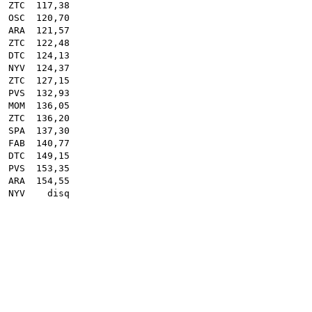
.
ZTC
117,38
.
OSC
120,70
.
ARA
121,57
.
ZTC
122,48
.
DTC
124,13
.
NYV
124,37
 .
ZTC
127,15
.
PVS
132,93
.
MOM
136,05
.
ZTC
136,20
.
SPA
137,30
.
FAB
140,77
.
DTC
149,15
.
PVS
153,35
.
ARA
154,55
 .
NYV
disq
05
87
02
83
63
68
93
57
75