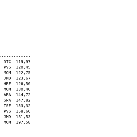
sq
sq
sq
sq
sq
sq
sq
20E
-------------
.
DTC
119,97
.
PVS
120,45
.
MOM
122,75
.
JMD
123,67
.
HRF
126,50
.
MOM
130,40
.
ARA
144,72
.
SPA
147,82
.
TSE
153,32
.
PVS
158,60
 .
JMD
181,53
.
MOM
197,58
52
60