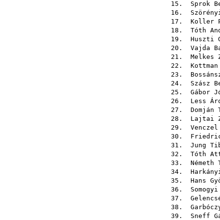
15.
Sprok B
16.
Szörény
17.
Koller 
18.
Tóth An
19.
Huszti 
20.
Vajda B
21.
Melkes 
22.
Kottman
23.
Bossáns
24.
Szász B
25.
Gábor J
26.
Less Ár
27.
Domján 
28.
Lajtai 
29.
Venczel
30.
Friedri
31.
Jung Ti
32.
Tóth At
33.
Németh 
34.
Harkány
35.
Hans Gy
36.
Somogyi
37.
Gelencs
38.
Garbócz
39.
Sneff G