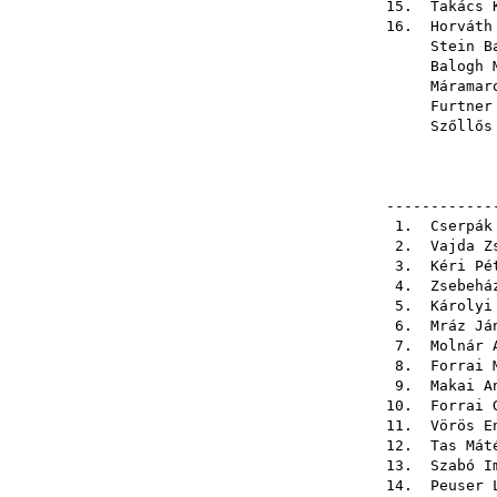
15.
Takács 
16.
Horváth
Stein B
Balogh 
Máramar
Furtner
Szőllős
------------
1.
Cserpák
2.
Vajda Z
3.
Kéri Pé
4.
Zsebehá
5.
Károlyi
6.
Mráz Já
7.
Molnár 
8.
Forrai 
9.
Makai A
10.
Forrai 
11.
Vörös E
12.
Tas Mát
13.
Szabó I
14.
Peuser 