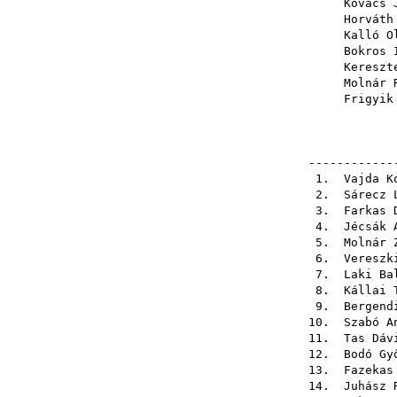
Kovács 
Horváth
Kalló O
Bokros 
Kereszt
Molnár 
Frigyik
------------
1.
Vajda K
2.
Sárecz 
3.
Farkas 
4.
Jécsák 
5.
Molnár 
6.
Vereszk
7.
Laki Ba
8.
Kállai 
9.
Bergend
10.
Szabó A
11.
Tas Dáv
12.
Bodó Gy
13.
Fazekas
14.
Juhász 