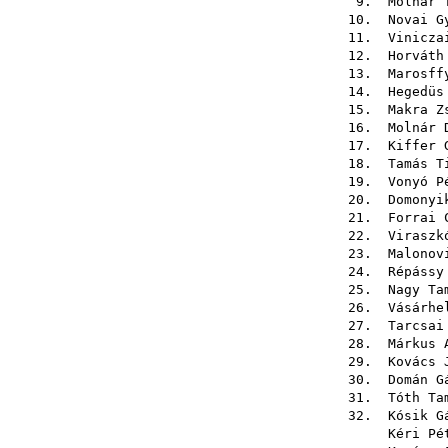
9.
Molnár 
10.
Novai G
11.
Vinicza
12.
Horváth
13.
Marosff
14.
Hegedüs
15.
Makra Z
16.
Molnár 
17.
Kiffer 
18.
Tamás T
19.
Vonyó P
20.
Domonyi
21.
Forrai 
22.
Viraszk
23.
Malonov
24.
Répássy
25.
Nagy Ta
26.
Vásárhe
27.
Tarcsai
28.
Márkus 
29.
Kovács 
30.
Domán G
31.
Tóth Ta
32.
Kósik G
Kéri Pé