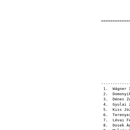
=============
Orszá
1996-0
e
pál
elle
------------
1.
Wágner 
2.
Domonyi
3.
Dénes Z
4.
Gyulai 
5.
Kiss Jó
6.
Terenye
7.
Lévai F
8.
Dosek Á