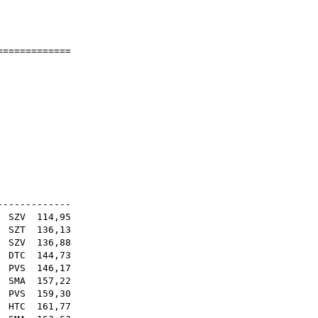
]
]
==============
nokság
6
ög hát)
21E
-------------
SZV
114,95
.
SZT
136,13
.
SZV
136,88
.
DTC
144,73
.
PVS
146,17
.
SMA
157,22
.
PVS
159,30
 .
HTC
161,77