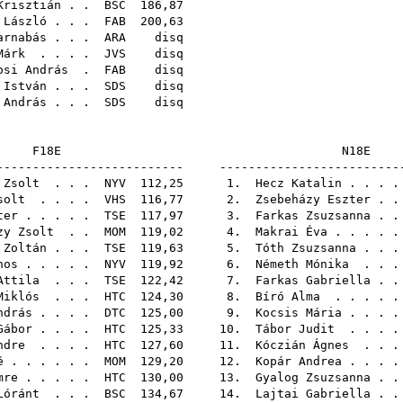
Krisztián
. .
BSC
186,
 László
. . .
FAB
200,
arnabás
. . .
ARA
di
Márk
. . . .
JVS
di
osi András
.
FAB
di
 István
. . .
SDS
di
 András
. . .
SDS
di
F18E
N
-------------------------- -------------------------
 Zsolt
. . .
NYV
112,25 1.
Hecz Katalin
. . .
solt
. . . .
VHS
116,77 2.
Zsebeházy Eszter
. 
ter
. . . . .
TSE
117,97 3.
Farkas Zsuzsanna
. 
zy Zsolt
. .
MOM
119,02 4.
Makrai Éva
. . . .
 Zoltán
. . .
TSE
119,63 5.
Tóth Zsuzsanna
. . 
nos
. . . . .
NYV
119,92 6.
Németh Mónika
. . 
Attila
. . .
TSE
122,42 7.
Farkas Gabriella
. 
Miklós
. . .
HTC
124,30 8.
Bíró Alma
. . . .
ndrás
. . . .
DTC
125,00 9.
Kocsis Mária
. . .
Gábor
. . . .
HTC
125,33 10.
Tábor Judit
. . . 
ndre
. . . .
HTC
127,60 11.
Kóczián Ágnes
. . 
é
. . . . . .
MOM
129,20 12.
Kopár Andrea
. . .
mre
. . . . .
HTC
130,00 13.
Gyalog Zsuzsanna
. 
Lóránt
. . .
BSC
134,67 14.
Lajtai Gabriella
. 