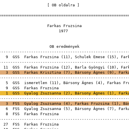
[
OB oldalra
======================================================
kas Fruz
197
 eredmén
------------------------------------------------------
A
9
GSS
Farkas Fruzsina (
11
),
Schulek Emese
(
15
),
Far
------------------------------------------------------
A
11
GSS
Farkas Fruzsina (
12
),
Barla Gyöngyi
(
10
),
Far
3
GSS
Farkas Krisztina
(
7
),
Bársony Ágnes
(
9
), Fark
------------------------------------------------------
A
5
GSS
ismeretlen (
11
),
Bársony Ágnes
(
4
), Farkas Fr
E
9
GSS
Farkas Fru
1
GSS
Gyalog Zsuzsanna
(
2
),
Bársony Ágnes
(
1
), Fark
------------------------------------------------------
3
FSS
Gyalog Zsuzsanna
(
4
), Farkas Fruzsina (
1
),
Bá
E
6
FSS
Gyalog Zsuzsanna
(
5
),
Bársony Ágnes
(
7
), Fark
E
8
FSS
Farkas Fru
------------------------------------------------------
E
27
FSS
Farkas Fru