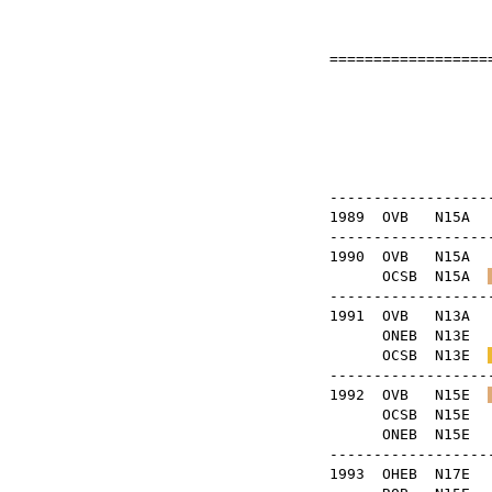
===================
Far
OB
-------------------
1989
OVB
N15
-------------------
1990
OVB
N15
OCSB
N15A
-------------------
1991
OVB
N13
ONEB
N13
OCSB
N13E
-------------------
1992
OVB
N15E
OCSB
N15
ONEB
N15
-------------------
1993
OHEB
N17