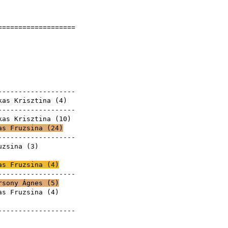
]
====================
sina
7
yek
--------------------
kas Krisztina
(
4
)
--------------------
kas Krisztina
(
10
)
as Fruzsina (
24
)
--------------------
uzsina (
3
)
zsina
as Fruzsina (
4
)
--------------------
rsony Ágnes
(
5
)
as Fruzsina (
4
)
zsina
--------------------
zsina