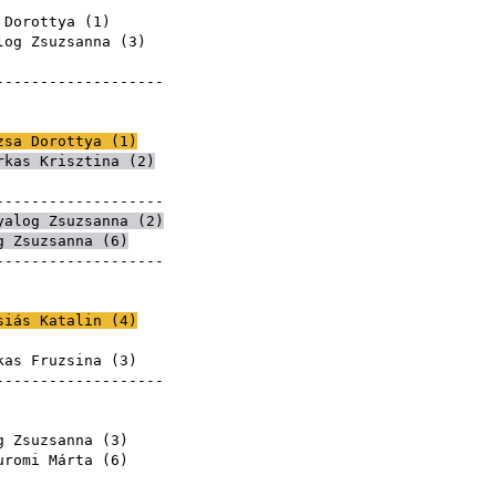
zsina
 Dorottya
(
1
)
log Zsuzsanna
(
3
)
zsina
--------------------
zsina
zsina
zsa Dorottya
(
1
)
rkas Krisztina
(
2
)
zsina
--------------------
yalog Zsuzsanna
(
2
)
g Zsuzsanna
(
6
)
--------------------
zsina
zsina
siás Katalin
(
4
)
zsina
kas Fruzsina (
3
)
--------------------
zsina
zsina
g Zsuzsanna
(
3
)
uromi Márta
(
6
)
zsina