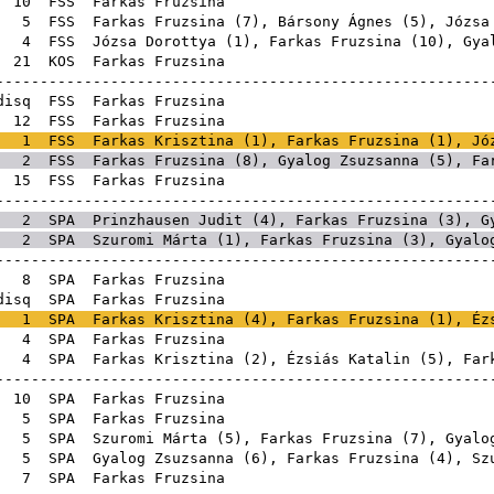
E
10
FSS
Farkas Fru
E
5
FSS
Farkas Fruzsina (
7
),
Bársony Ágnes
(
5
),
Józsa
E
4
FSS
Józsa Dorottya
(
1
), Farkas Fruzsina (
10
),
Gya
E
21
KOS
Farkas Fru
------------------------------------------------------
disq
FSS
Farkas Fru
E
12
FSS
Farkas Fru
1
FSS
Farkas Krisztina
(
1
), Farkas Fruzsina (
1
),
Jó
2
FSS
Farkas Fruzsina (
8
),
Gyalog Zsuzsanna
(
5
),
Fa
E
15
FSS
Farkas Fru
------------------------------------------------------
2
SPA
Prinzhausen Judit
(
4
), Farkas Fruzsina (
3
),
G
2
SPA
Szuromi Márta
(
1
), Farkas Fruzsina (
3
),
Gyalo
------------------------------------------------------
E
8
SPA
Farkas Fru
disq
SPA
Farkas Fru
1
SPA
Farkas Krisztina
(
4
), Farkas Fruzsina (
1
),
Éz
E
4
SPA
Farkas Fru
E
4
SPA
Farkas Krisztina
(
2
),
Ézsiás Katalin
(
5
), Far
------------------------------------------------------
E
10
SPA
Farkas Fru
E
5
SPA
Farkas Fru
E
5
SPA
Szuromi Márta
(
5
), Farkas Fruzsina (
7
),
Gyalo
E
5
SPA
Gyalog Zsuzsanna
(
6
), Farkas Fruzsina (
4
),
Sz
E
7
SPA
Farkas Fru