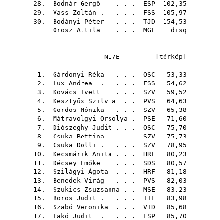
28.
Bodnár Gergő
. . . .
ESP
102,35
29.
Vass Zoltán
. . . . .
FSS
105,97
30.
Bodányi Péter
. . . .
TJD
154,53
Orosz Attila
. . . .
MGF
disq
N17E [
térkép
]
---------------------------------------
1.
Gárdonyi Réka
. . . .
OSC
53,33
2.
Lux Andrea
. . . . .
FSS
54,62
3.
Kovács Ivett
. . . .
SZV
59,52
4.
Kesztyűs Szilvia
. .
PVS
64,63
5.
Gordos Mónika
. . . .
SZV
65,38
6.
Mátravölgyi Orsolya
.
PSE
71,60
7.
Diószeghy Judit
. . .
OSC
75,70
8.
Csuka Bettina
. . . .
SZV
75,73
9.
Csuka Dolli
. . . . .
SZV
78,95
10.
Kecsmárik Anita
. . .
HRF
80,23
11.
Décsey Emőke
. . . .
SDS
80,57
12.
Szilágyi Ágota
. . .
HRF
81,18
13.
Benedek Virág
. . . .
PVS
82,03
14.
Szukics Zsuzsanna
. .
MSE
83,23
15.
Boros Judit
. . . . .
TTE
83,98
16.
Szabó Veronika
. . .
VID
85,68
17.
Lakó Judit
. . . . .
ESP
85,70