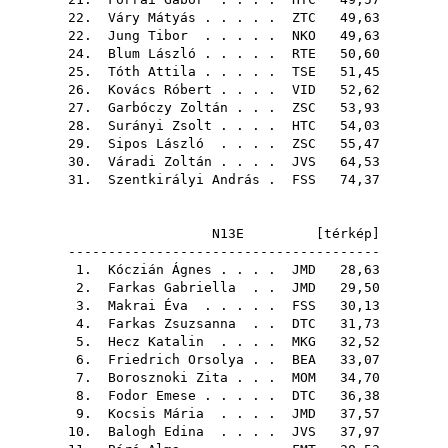
22.
Váry Mátyás
. . . . .
ZTC
49,63
22.
Jung Tibor
. . . . .
NKO
49,63
24.
Blum László
. . . . .
RTE
50,60
25.
Tóth Attila
. . . . .
TSE
51,45
26.
Kovács Róbert
. . . .
VID
52,62
27.
Garbóczy Zoltán
. . .
ZSC
53,93
28.
Surányi Zsolt
. . . .
HTC
54,03
29.
Sipos László
. . . .
ZSC
55,47
30.
Váradi Zoltán
. . . .
JVS
64,53
31.
Szentkirályi András
.
FSS
74,37
N13E [
térkép
]
---------------------------------------
1.
Kóczián Ágnes
. . . .
JMD
28,63
2.
Farkas Gabriella
. .
JMD
29,50
3.
Makrai Éva
. . . . .
FSS
30,13
4.
Farkas Zsuzsanna
. .
DTC
31,73
5.
Hecz Katalin
. . . .
MKG
32,52
6.
Friedrich Orsolya
. .
BEA
33,07
7.
Borosznoki Zita
. . .
MOM
34,70
8.
Fodor Emese
. . . . .
DTC
36,38
9.
Kocsis Mária
. . . .
JMD
37,57
10.
Balogh Edina
. . . .
JVS
37,97