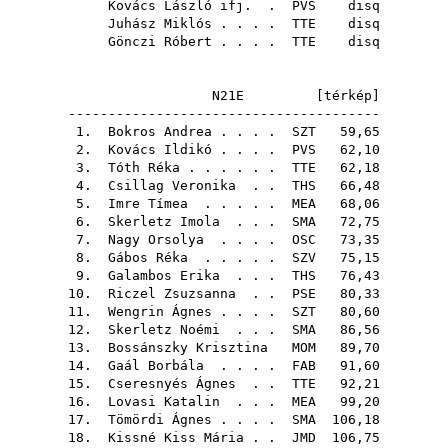
Kovács László ifj.
.
PVS
disq
Juhász Miklós
. . . .
TTE
disq
Gönczi Róbert
. . . .
TTE
disq
N21E [
térkép
]
---------------------------------------
1.
Bokros Andrea
. . . .
SZT
59,65
2.
Kovács Ildikó
. . . .
PVS
62,10
3.
Tóth Réka
. . . . . .
TTE
62,18
4.
Csillag Veronika
. .
THS
66,48
5.
Imre Tímea
. . . . .
MEA
68,06
6.
Skerletz Imola
. . .
SMA
72,75
7.
Nagy Orsolya
. . . .
OSC
73,35
8.
Gábos Réka
. . . . .
SZV
75,15
9.
Galambos Erika
. . .
THS
76,43
10.
Riczel Zsuzsanna
. .
PSE
80,33
11.
Wengrin Ágnes
. . . .
SZT
80,60
12.
Skerletz Noémi
. . .
SMA
86,56
13.
Bossánszky Krisztina
MOM
89,70
14.
Gaál Borbála
. . . .
FAB
91,60
15.
Cseresnyés Ágnes
. .
TTE
92,21
16.
Lovasi Katalin
. . .
MEA
99,20
17.
Tömördi Ágnes
. . . .
SMA
106,18
18.
Kissné Kiss Mária
. .
JMD
106,75