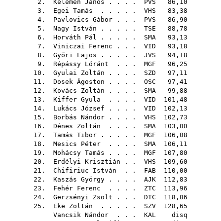
2.
Kelemen János
. . . .
PVS
86,10
3.
Egei Tamás
. . . . .
VHS
83,38
4.
Pavlovics Gábor
. . .
PVS
86,90
5.
Nagy István
. . . . .
TSE
88,78
6.
Horváth Pál
. . . . .
SMA
93,13
7.
Viniczai Ferenc
. . .
VID
93,18
8.
Győri Lajos
. . . . .
JVS
94,18
9.
Répássy Lóránt
. . .
MGF
96,25
10.
Gyulai Zoltán
. . . .
SZD
97,11
11.
Dosek Ágoston
. . . .
OSC
97,41
12.
Kovács Zoltán
. . . .
SMA
99,88
13.
Kiffer Gyula
. . . .
VID
101,48
14.
Lukács József
. . . .
VID
102,13
15.
Borbás Nándor
. . . .
VHS
102,73
16.
Dénes Zoltán
. . . .
SMA
103,00
17.
Tamás Tibor
. . . . .
MGF
106,08
18.
Mesics Péter
. . . .
SMA
106,11
19.
Mohácsy Tamás
. . . .
MGF
107,80
20.
Erdélyi Krisztián
. .
VHS
109,60
21.
Chifiriuc István
. .
FAB
110,00
22.
Kaszás György
. . . .
AJK
112,83
23.
Fehér Ferenc
. . . .
ZTC
113,96
24.
Gerzsényi Zsolt
. . .
DTC
118,06
25.
Eke Zoltán
. . . . .
SZV
128,65
Vancsik Nándor
. . .
KAL
disq