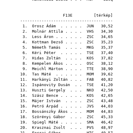
F13E [
térkép
]
---------------------------------------
1.
Orosz Ádám
. . . . .
JUN
30,52
2.
Molnár Attila
. . . .
VHS
34,30
3.
Less Áron
. . . . . .
ZSC
34,65
4.
Kottman Dezső
. . . .
ZSC
35,23
5.
Németh Tamás
. . . .
MKG
35,37
6.
Kéri Péter
. . . . .
TSE
37,40
7.
Hidas Zoltán
. . . .
KOS
37,82
8.
Kempelen Ákos
. . . .
OSC
38,12
9.
Meichl Márton
. . . .
TTE
38,90
10.
Tas Máté
. . . . . .
MOM
39,62
11.
Harkányi Zoltán
. . .
FAB
40,82
12.
Ispánovity Dusán
. .
TSE
41,20
13.
Huszti Gergely
. . .
NKO
42,50
14.
Szász Bence
. . . . .
KOS
42,65
15.
Májer István
. . . .
ZSC
43,48
16.
Petró Árpád
. . . . .
JVS
44,03
17.
Bossánszky Ákos
. . .
MOM
44,83
18.
Szörényi Gábor
. . .
ZSC
45,33
19.
Spiegl Máté
. . . . .
SMA
46,42
20.
Krasznai Zsolt
. . .
PVS
48,97
21.
Forrai Gábor
. . . .
HTC
49,57