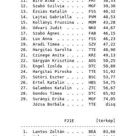
11.
Bíró Alma
. . . . . .
FMT
38,53
12.
Szabó Szilvia
. . . .
MGF
39,30
13.
Ézsiás Katalin
. . .
FSS
40,32
14.
Lajtai Gabriella
. .
PVM
40,53
15.
Kollányi Fruzsina
. .
MOM
43,28
16.
Udvari Judit
. . . .
NKO
44,67
17.
Szabó Ágnes
. . . . .
FAB
46,15
18.
Lux Anna
. . . . . .
FSS
46,23
19.
Aradi Tímea
. . . . .
SZV
47,22
20.
Hargitai Sarolta
. .
TTE
48,90
21.
Czinege Anita
. . . .
KRI
49,13
22.
Gárgyán Krisztina
. .
AOS
50,25
23.
Engel Izolda
. . . .
DTC
50,80
24.
Hargitai Piroska
. .
TTE
51,92
25.
Sütöri Eszter
. . . .
BSC
53,77
26.
Ertel Katalin
. . . .
HBS
54,75
27.
Galambos Katalin
. .
ZTC
56,67
28.
Gondos Tímea
. . . .
DTC
65,92
29.
Surányi Erika
. . . .
MGF
74,05
Józsa Borbála
. . . .
TTE
disq
F21E [
térkép
]
---------------------------------------
1.
Lantos Zoltán
. . . .
BEA
83,66