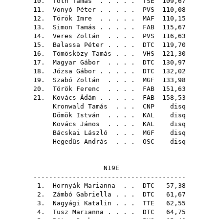
10.
Tóth Tamás
. . . . .
TSE
109,67
11.
Vonyó Péter
. . . . .
PVS
110,08
12.
Török Imre
. . . . .
MAF
110,15
13.
Simon Tamás
. . . . .
FAB
115,67
14.
Veres Zoltán
. . . .
PVS
116,63
15.
Balassa Péter
. . . .
DTC
119,70
16.
Tömösközy Tamás
. . .
VHS
121,30
17.
Magyar Gábor
. . . .
DTC
130,97
18.
Józsa Gábor
. . . . .
DTC
132,02
19.
Szabó Zoltán
. . . .
MGF
133,98
20.
Török Ferenc
. . . .
FAB
151,63
21.
Kovács Ádám
. . . . .
FAB
158,53
Kronwald Tamás
. . .
CNP
disq
Dömök István
. . . .
KAL
disq
Kovács János
. . . .
KAL
disq
Bácskai László
. . .
MGF
disq
Hegedűs András
. . .
OSC
disq
N19E
---------------------------------------
1.
Hornyák Marianna
. .
DTC
57,38
2.
Zámbó Gabriella
. . .
DTC
61,67
3.
Nagyági Katalin
. . .
TTE
62,55
4.
Tusz Marianna
. . . .
DTC
64,75