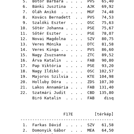
5.
Bótor Barbara
. . . .
PVS
65,40
6.
Bánki Jusztina
. . .
AJK
69,92
7.
Oláh Anikó
. . . . .
MGF
74,48
8.
Kovács Bernadett
. .
PVS
74,53
9.
Szalóki Eszter
. . .
OSC
75,63
10.
Sőtér Johanna
. . . .
PSE
75,67
11.
Sőtér Eszter
. . . .
PSE
78,07
12.
Novai Magdolna
. . .
SZV
80,75
13.
Veres Mónika
. . . .
DTC
81,58
14.
Veres Kinga
. . . . .
PVS
86,60
15.
Nagy Zsuzsanna
. . .
ZTC
89,52
16.
Árva Katalin
. . . .
FAB
90,80
17.
Pap Viktória
. . . .
PSE
93,20
18.
Nagy Ildikó
. . . . .
OSC
102,57
19.
Majoros Szilvia
. . .
KTE
104,98
20.
Holluby Dóra
. . . .
ZDS
107,30
21.
Lakos Annamária
. . .
FAB
131,40
22.
Szatmári Judit
. . .
CBD
135,80
Biró Katalin
. . . .
FAB
disq
F17E [
térkép
]
---------------------------------------
1.
Farkas Dávid
. . . .
SZV
61,58
2.
Domonyik Gábor
. . .
MEA
64,50