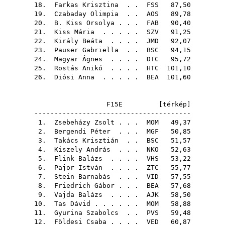
18.
Farkas Krisztina
. .
FSS
87,50
19.
Czabaday Olimpia
. .
AOS
89,78
20.
B. Kiss Orsolya
. . .
FAB
90,40
21.
Kiss Mária
. . . . .
SZV
91,25
22.
Király Beáta
. . . .
JMD
92,07
23.
Pauser Gabriella
. .
BSC
94,15
24.
Magyar Ágnes
. . . .
DTC
95,72
25.
Rostás Anikó
. . . .
HTC
101,10
26.
Diósi Anna
. . . . .
BEA
101,60
F15E [
térkép
]
---------------------------------------
1.
Zsebeházy Zsolt
. . .
MOM
49,37
2.
Bergendi Péter
. . .
MGF
50,85
3.
Takács Krisztián
. .
BSC
51,57
4.
Kiszely András
. . .
NKO
52,63
5.
Flink Balázs
. . . .
VHS
53,22
6.
Pajor István
. . . .
ZTC
55,77
7.
Stein Barnabás
. . .
VID
57,55
8.
Friedrich Gábor
. . .
BEA
57,68
9.
Vajda Balázs
. . . .
AJK
58,50
10.
Tas Dávid
. . . . . .
MOM
58,88
11.
Gyurina Szabolcs
. .
PVS
59,48
12.
Földesi Csaba
. . . .
VED
60,87