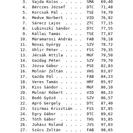
3.
Vajda Kolos
. . . . .
SMA
69,40
4.
Bérczes József
. . .
DTC
71,48
5.
Korcsok Pál
. . . . .
TSE
74,70
6.
Medve Norbert
. . . .
VID
76,92
7.
Sárecz Lajos
. . . .
ZTC
77,15
8.
Lubinszki Sándor
. .
DTC
77,55
9.
Kállai Tamás
. . . .
TSE
77,67
10.
Máramarosi András
. .
FAB
78,18
11.
Novai György
. . . .
SZV
78,72
12.
Uhlir Péter
. . . . .
FSS
79,35
13.
Jécsák Attila
. . . .
MGF
79,50
14.
Gazdag Péter
. . . .
SZV
79,70
15.
Józsa Gábor
. . . . .
PSE
82,83
16.
Molnár Zoltán
. . . .
VHS
83,07
17.
Gazda Pál
. . . . . .
FAB
84,23
18.
Veres Tamás
. . . . .
HRF
85,97
19.
Kiss Sándor
. . . . .
MGF
86,10
20.
Molnár Róbert
. . . .
VID
86,23
21.
Bodó Győző
. . . . .
SZV
86,57
22.
Apró Gergely
. . . .
DTC
87,40
23.
Szirmai Krisztián
. .
FSS
87,85
24.
Egry Gábor
. . . . .
DTC
89,62
25.
Tóth Gábor
. . . . .
THS
93,85
26.
Juhász Roland
. . . .
JVS
97,03
27.
Szűcs Zoltán
. . . .
FAB
98,65