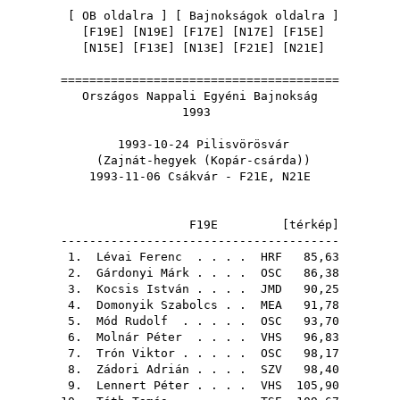
[
OB oldalra
] [
Bajnokságok oldalra
]
[
F19E
] [
N19E
] [
F17E
] [
N17E
] [
F15E
]
[
N15E
] [
F13E
] [
N13E
] [
F21E
] [
N21E
]
=======================================
Országos Nappali Egyéni Bajnokság
1993
1993-10-24 Pilisvörösvár
(Zajnát-hegyek (Kopár-csárda))
1993-11-06 Csákvár - F21E, N21E
F19E [
térkép
]
---------------------------------------
1.
Lévai Ferenc
. . . .
HRF
85,63
2.
Gárdonyi Márk
. . . .
OSC
86,38
3.
Kocsis István
. . . .
JMD
90,25
4.
Domonyik Szabolcs
. .
MEA
91,78
5.
Mód Rudolf
. . . . .
OSC
93,70
6.
Molnár Péter
. . . .
VHS
96,83
7.
Trón Viktor
. . . . .
OSC
98,17
8.
Zádori Adrián
. . . .
SZV
98,40
9.
Lennert Péter
. . . .
VHS
105,90