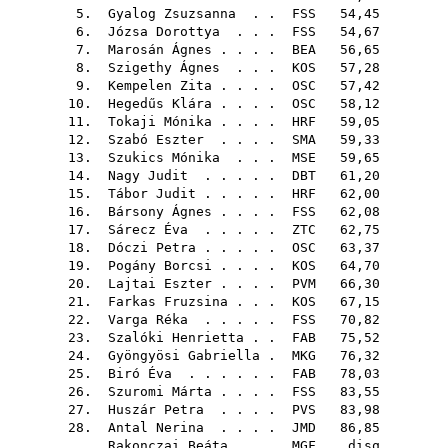
5.
Gyalog Zsuzsanna
. .
FSS
54,45
6.
Józsa Dorottya
. . .
FSS
54,67
7.
Marosán Ágnes
. . . .
BEA
56,65
8.
Szigethy Ágnes
. . .
KOS
57,28
9.
Kempelen Zita
. . . .
OSC
57,42
10.
Hegedűs Klára
. . . .
OSC
58,12
11.
Tokaji Mónika
. . . .
HRF
59,05
12.
Szabó Eszter
. . . .
SMA
59,33
13.
Szukics Mónika
. . .
MSE
59,65
14.
Nagy Judit
. . . . .
DBT
61,20
15.
Tábor Judit
. . . . .
HRF
62,00
16.
Bársony Ágnes
. . . .
FSS
62,08
17.
Sárecz Éva
. . . . .
ZTC
62,75
18.
Dóczi Petra
. . . . .
OSC
63,37
19.
Pogány Borcsi
. . . .
KOS
64,70
20.
Lajtai Eszter
. . . .
PVM
66,30
21.
Farkas Fruzsina
. . .
KOS
67,15
22.
Varga Réka
. . . . .
FSS
70,82
23.
Szalóki Henrietta
. .
FAB
75,52
24.
Gyöngyösi Gabriella
.
MKG
76,32
25.
Biró Éva
. . . . . .
FAB
78,03
26.
Szuromi Márta
. . . .
FSS
83,55
27.
Huszár Petra
. . . .
PVS
83,98
28.
Antal Nerina
. . . .
JMD
86,85
Rakonczai Beáta
. . .
MGF
disq