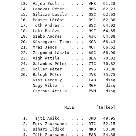
13.
Vajda Zsolt
. . . . .
VHS
61,28
14.
Lendvai Péter
. . . .
MMG
62,23
15.
Gilicze László
. . .
OSC
62,63
16.
Peuser Lóránt
. . . .
BSC
62,88
17.
Tóth András
. . . . .
BSC
64,02
18.
Laki Balázs
. . . . .
MSE
64,65
19.
Szabó András
. . . .
AJK
64,88
20.
Kőszegvári Tibor
. .
KOS
66,43
21.
Mráz János
. . . . .
MGF
66,62
22.
Zsigmond László
. . .
ASC
66,90
23.
Vigh Attila
. . . . .
BEA
70,82
24.
Galambos Péter
. . .
ZTC
70,82
25.
Koller Péter
. . . .
PVS
73,30
26.
Balogh Péter
. . . .
JVS
75,75
Kiss Gergely
. . . .
FAB
disq
Nagy Viktor
. . . . .
MGF
disq
Csernus Attila
. . .
PVM
disq
N15E [
térkép
]
---------------------------------------
1.
Tajti Anikó
. . . . .
JMD
49,95
2.
Egry Zsuzsanna
. . .
DTC
52,15
3.
Bihari Ildikó
. . . .
NKO
53,80
4.
Tóth Zsuzsanna
. . .
FAB
54,38