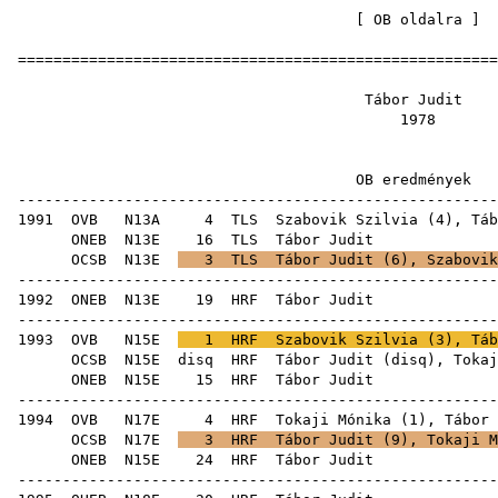
[
OB oldalra
=====================================================
Tábor 
19
OB ered
-----------------------------------------------------
1991
OVB
N13A
4
TLS
Szabovik Szilvia
(
4
), Táb
ONEB
N13E
16
TLS
Tábo
OCSB
N13E
3
TLS
Tábor Judit (
6
),
Szabovik
-----------------------------------------------------
1992
ONEB
N13E
19
HRF
Tábo
-----------------------------------------------------
1993
OVB
N15E
1
HRF
Szabovik Szilvia
(
3
), Táb
OCSB
N15E
disq
HRF
Tábor Judit (
disq
),
Tokaj
ONEB
N15E
15
HRF
Tábo
-----------------------------------------------------
1994
OVB
N17E
4
HRF
Tokaji Mónika
(
1
), Tábor 
OCSB
N17E
3
HRF
Tábor Judit (
9
),
Tokaji M
ONEB
N15E
24
HRF
Tábo
-----------------------------------------------------