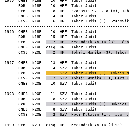
1995
OHEB
N18E
20
HRF
Tábo
ROB
N18E
10
HRF
Tábo
OVB
N18E
8
HRF
Szabovik Szilvia
(
6
), Táb
ONEB
N18E
14
HRF
Tábo
OCSB
N18E
6
HRF
Tábor Judit (
5
),
Szabovik
-----------------------------------------------------
1996
OHEB
N18E
10
HRF
Tábo
ROB
N18E
15
HRF
Tábo
OVB
N20E
2
HRF
Kecsmárik Anita
(
3
), Tábo
ONEB
N18E
disq
HRF
Tábo
OCSB
N20E
2
HRF
Tokaji Mónika
(
3
), Tábor 
-----------------------------------------------------
1997
OHEB
N20E
13
HRF
Tábo
ROB
N20E
14
SZV
Tábo
OVB
N20E
1
SZV
Tábor Judit (
5
),
Tokaji M
OCSB
N20E
2
SZV
Tokaji Mónika
(
1
),
Hecz K
ONEB
N20E
10
SZV
Tábo
-----------------------------------------------------
1998
OHEB
N20E
11
SZV
Tábo
ROB
N20E
8
SZV
Tábo
OVB
N20E
2
SZV
Tábor Judit (
5
),
Buknicz 
ONEB
N20E
8
SZV
Tábo
OCSB
N20E
2
SZV
Hecz Katalin
(
1
), Tábor J
-----------------------------------------------------
1999
OVB
N21E
disq
HRF
Kecsmárik Anita
(
disq
), i