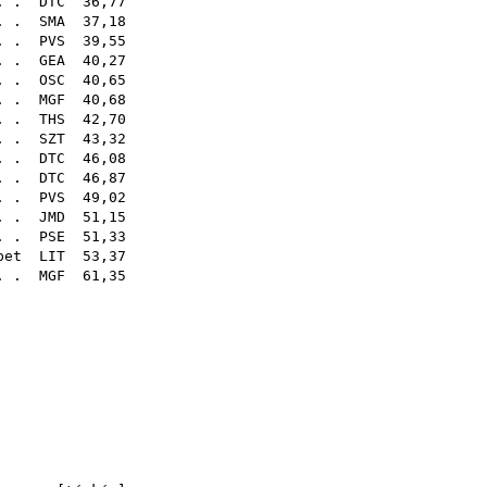
. .
DTC
36,77
 . .
SMA
37,18
. .
PVS
39,55
. .
GEA
40,27
 . .
OSC
40,65
 . .
MGF
40,68
 . .
THS
42,70
 . .
SZT
43,32
. .
DTC
46,08
. .
DTC
46,87
 . .
PVS
49,02
. .
JMD
51,15
 . .
PSE
51,33
bet
LIT
53,37
 . .
MGF
61,35
48
07
57
62
03
22
67
sq