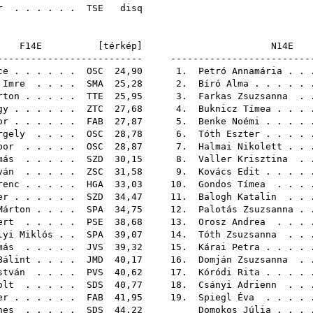
r
. . . . . .
TSE
di
F14E [
térkép
]
N14
-------------------------- -------------------------
ce
. . . . . .
OSC
24,90 1.
Petró Annamária
. .
 Imre
. . . .
SMA
25,28 2.
Bíró Alma
. . . . .
rton
. . . . .
TTE
25,95 3.
Farkas Zsuzsanna
. 
gy
. . . . . .
ZTC
27,68 4.
Buknicz Tímea
. . .
or
. . . . . .
FAB
27,87 5.
Benke Noémi
. . . .
rgely
. . . .
OSC
28,78 6.
Tóth Eszter
. . . .
bor
. . . . .
OSC
28,87 7.
Halmai Nikolett
. .
más
. . . . .
SZD
30,15 8.
Valler Krisztina
. 
ván
. . . . .
ZSC
31,58 9.
Kovács Edit
. . . .
renc
. . . . .
HGA
33,03 10.
Gondos Tímea
. . .
er
. . . . . .
SZD
34,47 11.
Balogh Katalin
. . 
Márton
. . . .
SPA
34,75 12.
Palotás Zsuzsanna
. 
ert
. . . . .
PSE
38,68 13.
Orosz Andrea
. . .
lyi Miklós
. .
SPA
39,07 14.
Tóth Zsuzsanna
. . 
más
. . . . .
JVS
39,32 15.
Kárai Petra
. . . .
Bálint
. . . .
JMD
40,17 16.
Domján Zsuzsanna
. 
stván
. . . .
PVS
40,62 17.
Kóródi Rita
. . . .
olt
. . . . .
SDS
40,77 18.
Csányi Adrienn
. . 
er
. . . . . .
FAB
41,95 19.
Spiegl Éva
. . . .
nes
. . . . .
SDS
44,22
Domokos Júlia
. . .