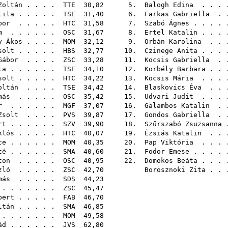
Zoltán
. . . .
TTE
30,82 5.
Balogh Edina
. . .
tila
. . . . .
TSE
31,40 6.
Farkas Gabriella
. 
bor
. . . . .
HTC
31,58 7.
Szabó Ágnes
. . . .
m
. . . . . .
OSC
31,67 8.
Ertel Katalin
. . .
y Ákos
. . . .
MOM
32,12 9.
Orbán Karolina
. . 
solt
. . . . .
HBS
32,77 10.
Czinege Anita
. . .
Gábor
. . . .
ZSC
33,28 11.
Kocsis Gabriella
. 
la
. . . . . .
TSE
34,10 12.
Korbély Barbara
. .
solt
. . . . .
HTC
34,22 13.
Kocsis Mária
. . .
oltán
. . . .
TSE
34,42 14.
Blaskovics Éva
. . 
más
. . . . .
OSC
35,42 15.
Udvari Judit
. . .
r
. . . . . .
MGF
37,07 16.
Galambos Katalin
. 
Zsolt
. . . .
PVS
39,87 17.
Gondos Gabriella
. 
rt
. . . . . .
SZV
39,90 18.
Szűrszabó Zsuzsanna
klós
. . . . .
HTC
40,07 19.
Ézsiás Katalin
. . 
ce
. . . . . .
MOM
40,35 20.
Pap Viktória
. . .
té
. . . . . .
SMA
40,60 21.
Fodor Emese
. . . .
ton
. . . . .
OSC
40,95 22.
Domokos Beáta
. . .
zló
. . . . .
ZSC
42,70
Borosznoki Zita
. .
más
. . . . .
SDS
44,
. . . . . . .
ZSC
45,
bert
. . . . .
FAB
46,
ltán
. . . . .
SMA
46,
 . . . . . .
MOM
49,
ád
. . . . . .
JVS
62,