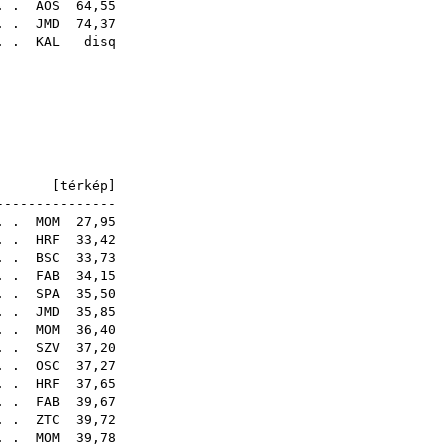
 . .
AOS
64,55
 . .
JMD
74,37
 . .
KAL
disq
65
48
47
sq
sq
E [
térkép
]
---------------
. .
MOM
27,95
 . .
HRF
33,42
. .
BSC
33,73
. .
FAB
34,15
. .
SPA
35,50
 . .
JMD
35,85
. .
MOM
36,40
 . .
SZV
37,20
 . .
OSC
37,27
 . .
HRF
37,65
. .
FAB
39,67
 . .
ZTC
39,72
 . .
MOM
39,78