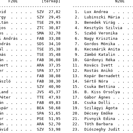
F20E [
térkép
]
N20
-------------------------- -------------------------
vid
. . . . .
SZV
27,82 1.
Lux Andrea
. . . .
rgy
. . . . .
SZV
29,45 2.
Lubinszki Mária
. .
ltán
. . . . .
TSE
29,93 3.
Benedek Virág
. . .
jos
. . . . .
ZTC
30,87 4.
Kesztyűs Szilvia
. 
os
. . . . . .
SMA
32,78 5.
Szabó Veronika
. . 
i András
. . .
FAB
33,08 6.
Nagy Krisztina
. . 
ndrás
. . . .
SDS
34,10 7.
Gordos Mónika
. . .
ál
. . . . . .
TSE
35,38 8.
Kecsmárik Anita
. .
más
. . . . .
TSE
35,48 9.
Zámbó Katalin
. . .
án
. . . . . .
FAB
36,08 10.
Gárdonyi Réka
. . .
bert
. . . . .
ARA
37,35 11.
Kovács Ivett
. . .
er
. . . . . .
SPA
37,57 12.
Rostás Anikó
. . .
. . . . . . .
FAB
38,08 13.
Kopár Bernadett
. .
ászló
. . . .
FAB
38,30 14.
Sértő Nóra
. . . .
. . . . . . .
SZV
40,90 15.
Csuka Bettina
. . .
land
. . . . .
JVS
45,37 16.
B. Kiss Orsolya
. .
Péter
. . . .
TTE
47,93 17.
Gábor Ágnes
. . . .
án
. . . . . .
FAB
49,83 18.
Csuka Dolli
. . . .
spár
. . . . .
BEA
50,68 19.
Szilágyi Ágota
. . 
án
. . . . . .
SPA
51,65 20.
Décsey Emőke
. . .
or
. . . . . .
PSE
51,95 21.
Pivnyik Edina
. . .
án
. . . . . .
ARA
52,70 22.
Tóth Barbara
. . .
ávid
. . . . .
SZV
53,98 23.
Diószeghy Judit
. .