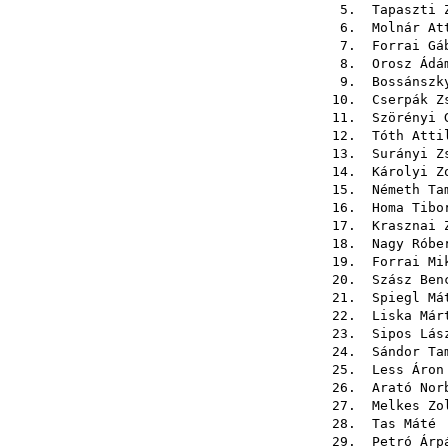
5.
Tapaszti 
6.
Molnár At
7.
Forrai Gá
8.
Orosz Ádá
9.
Bossánszk
10.
Cserpák Z
11.
Szörényi 
12.
Tóth Atti
13.
Surányi Z
14.
Károlyi Z
15.
Németh Ta
16.
Homa Tibo
17.
Krasznai 
18.
Nagy Róbe
19.
Forrai Mi
20.
Szász Ben
21.
Spiegl Má
22.
Liska Már
23.
Sipos Lás
24.
Sándor Ta
25.
Less Áron
26.
Arató Nor
27.
Melkes Zo
28.
Tas Máté
.
29.
Petró Árp