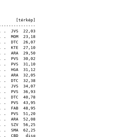
sq
E [
térkép
]
---------------
 . .
JVS
22,03
 . .
MOM
23,18
. .
DTC
26,07
 . .
KTE
27,10
 . .
ARA
29,50
 . .
PVS
30,02
 . .
PVS
31,10
. .
HGA
31,12
 . .
ARA
32,05
 . .
DTC
32,38
. .
JVS
34,07
. .
PVS
36,93
 . .
DTC
40,78
. .
PVS
43,95
 . .
FAB
48,95
. .
PVS
51,20
 . .
ARA
52,08
. .
SZV
56,25
 . .
SMA
62,25
 . .
CBD
disq