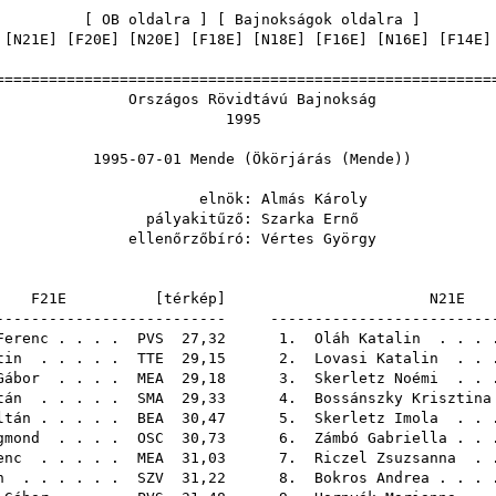
[
OB oldalra
] [
Bajnokságok oldalra
 [
N21E
] [
F20E
] [
N20E
] [
F18E
] [
N18E
] [
F16E
] [
N16E
] [
F14E
]
======================================================
ágos Rövidtávú Bajn
199
7-01 Mende (Ökörjárás (
nök:
Almás Károly
akitűző:
Szarka Ernő
nőrzőbíró:
Vértes György
F21E [
térkép
]
N21
-------------------------- -------------------------
Ferenc
. . . .
PVS
27,32 1.
Oláh Katalin
. . .
tin
. . . . .
TTE
29,15 2.
Lovasi Katalin
. . 
Gábor
. . . .
MEA
29,18 3.
Skerletz Noémi
. . 
tán
. . . . .
SMA
29,33 4.
Bossánszky Krisztina
ltán
. . . . .
BEA
30,47 5.
Skerletz Imola
. . 
gmond
. . . .
OSC
30,73 6.
Zámbó Gabriella
. .
enc
. . . . .
MEA
31,03 7.
Riczel Zsuzsanna
. 
n
. . . . . .
SZV
31,22 8.
Bokros Andrea
. . .