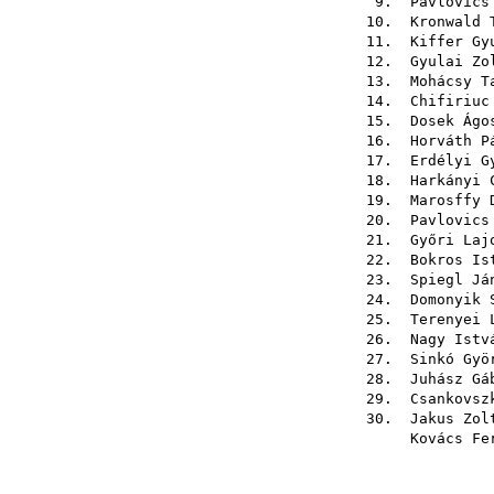
9.
Pavlovics
10.
Kronwald 
11.
Kiffer Gy
12.
Gyulai Zo
13.
Mohácsy T
14.
Chifiriuc
15.
Dosek Ágo
16.
Horváth P
17.
Erdélyi G
18.
Harkányi 
19.
Marosffy 
20.
Pavlovics
21.
Győri Laj
22.
Bokros Is
23.
Spiegl Já
24.
Domonyik 
25.
Terenyei 
26.
Nagy Istv
27.
Sinkó Gyö
28.
Juhász Gá
29.
Csankovsz
30.
Jakus Zol
Kovács Fe