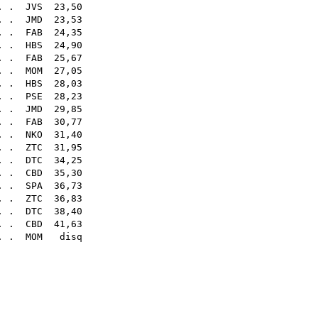
 . .
JVS
23,50
. .
JMD
23,53
 . .
FAB
24,35
 . .
HBS
24,90
. .
FAB
25,67
 . .
MOM
27,05
. .
HBS
28,03
 . .
PSE
28,23
 . .
JMD
29,85
. .
FAB
30,77
 . .
NKO
31,40
. .
ZTC
31,95
. .
DTC
34,25
. .
CBD
35,30
. .
SPA
36,73
 . .
ZTC
36,83
 . .
DTC
38,40
 . .
CBD
41,63
 . .
MOM
disq
23
47
70
85
58
80