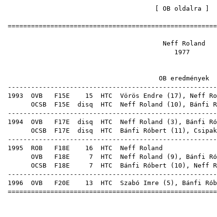
[
OB oldalra
=====================================================
Neff R
19
OB ered
-----------------------------------------------------
1993
OVB
F15E
15
HTC
Vörös Endre
(
17
), Neff Ro
OCSB
F15E
disq
HTC
Neff Roland (
10
),
Bánfi R
-----------------------------------------------------
1994
OVB
F17E
disq
HTC
Neff Roland (
3
),
Bánfi Ró
OCSB
F17E
disq
HTC
Bánfi Róbert
(
11
),
Csipak
-----------------------------------------------------
1995
ROB
F18E
16
HTC
Neff
OVB
F18E
7
HTC
Neff Roland (
9
),
Bánfi Ró
OCSB
F18E
7
HTC
Bánfi Róbert
(
10
), Neff R
-----------------------------------------------------
1996
OVB
F20E
13
HTC
Szabó Imre
(
5
),
Bánfi Rób
=====================================================