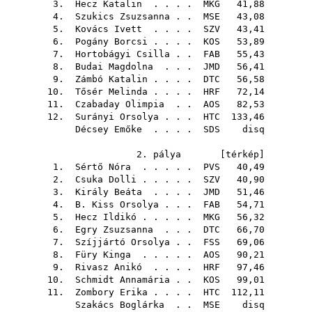
3.
Hecz Katalin
. . . .
MKG
41,88
4.
Szukics Zsuzsanna
. .
MSE
43,08
5.
Kovács Ivett
. . . .
SZV
43,41
6.
Pogány Borcsi
. . . .
KOS
53,89
7.
Hortobágyi Csilla
. .
FAB
55,43
8.
Budai Magdolna
. . .
JMD
56,41
9.
Zámbó Katalin
. . . .
DTC
56,58
10.
Tősér Melinda
. . . .
HRF
72,14
11.
Czabaday Olimpia
. .
AOS
82,53
12.
Surányi Orsolya
. . .
HTC
133,46
Décsey Emőke
. . . .
SDS
disq
2. pálya [
térkép
]
1.
Sértő Nóra
. . . . .
PVS
40,49
2.
Csuka Dolli
. . . . .
SZV
40,90
3.
Király Beáta
. . . .
JMD
51,46
4.
B. Kiss Orsolya
. . .
FAB
54,71
5.
Hecz Ildikó
. . . . .
MKG
56,32
6.
Egry Zsuzsanna
. . .
DTC
66,70
7.
Szíjjártó Orsolya
. .
FSS
69,06
8.
Füry Kinga
. . . . .
AOS
90,21
9.
Rivasz Anikó
. . . .
HRF
97,46
10.
Schmidt Annamária
. .
KOS
99,01
11.
Zombory Erika
. . . .
HTC
112,11
Szakács Boglárka
. .
MSE
disq