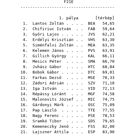
F21E
---------------------------------------
1. pálya [
térkép
]
1.
Lantos Zoltán
. . . .
BEA
54,65
2.
Chifiriuc István
. .
FAB
59,64
3.
Győri Lajos
. . . . .
JVS
62,21
4.
Erdélyi Krisztián
. .
VHS
63,30
5.
Siménfalvi Zoltán
. .
MEA
63,35
6.
Kelemen János
. . . .
PVS
63,91
7.
Gillich György
. . .
KAL
66,11
8.
Mesics Péter
. . . .
SMA
66,70
9.
Juhász Gábor
. . . .
HTC
68,84
10.
Bobok Gábor
. . . . .
DTC
69,01
11.
Farkas Dezső
. . . .
MSE
70,33
12.
Zádori Adrián
. . . .
SZV
71,10
13.
Iga István
. . . . .
VID
72,13
14.
Répássy Lóránt
. . .
MGF
74,58
15.
Malonovits József
. .
MIC
74,75
16.
Gárdonyi Márk
. . . .
OSC
75,09
17.
Pap László
. . . . .
TTE
77,55
18.
Nagy Ferenc
. . . . .
PSE
78,53
19.
Sramkó Tibor
. . . .
SDS
79,65
20.
Kemeneczky Jenő
. . .
FSS
82,00
21.
Lajszner Attila
. . .
ESP
83,90