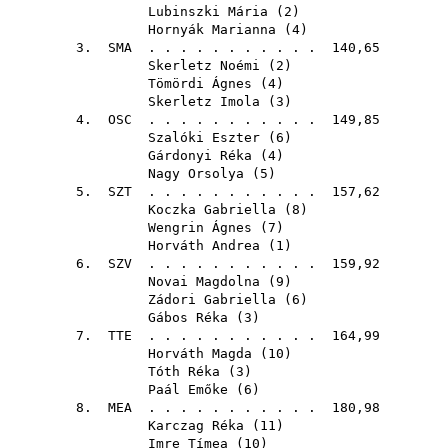
Lubinszki Mária
(
2
)
Hornyák Marianna
(
4
)
3.
SMA
. . . . . . . . . . . 140,65
Skerletz Noémi
(
2
)
Tömördi Ágnes
(
4
)
Skerletz Imola
(
3
)
4.
OSC
. . . . . . . . . . . 149,85
Szalóki Eszter
(
6
)
Gárdonyi Réka
(
4
)
Nagy Orsolya
(
5
)
5.
SZT
. . . . . . . . . . . 157,62
Koczka Gabriella
(
8
)
Wengrin Ágnes
(
7
)
Horváth Andrea
(
1
)
6.
SZV
. . . . . . . . . . . 159,92
Novai Magdolna
(
9
)
Zádori Gabriella
(
6
)
Gábos Réka
(
3
)
7.
TTE
. . . . . . . . . . . 164,99
Horváth Magda
(
10
)
Tóth Réka
(
3
)
Paál Emőke
(
6
)
8.
MEA
. . . . . . . . . . . 180,98
Karczag Réka
(
11
)
Imre Tímea
(
10
)