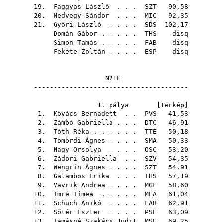
19.
Faggyas László
. . .
SZT
90,58
20.
Medvegy Sándor
. . .
MIC
92,35
21.
Győri László
. . . .
SDS
102,17
Domán Gábor
. . . . .
THS
disq
Simon Tamás
. . . . .
FAB
disq
Fekete Zoltán
. . . .
ESP
disq
N21E
---------------------------------------
1. pálya [
térkép
]
1.
Kovács Bernadett
. .
PVS
41,53
2.
Zámbó Gabriella
. . .
DTC
46,91
3.
Tóth Réka
. . . . . .
TTE
50,18
4.
Tömördi Ágnes
. . . .
SMA
50,33
5.
Nagy Orsolya
. . . .
OSC
53,20
6.
Zádori Gabriella
. .
SZV
54,35
7.
Wengrin Ágnes
. . . .
SZT
54,91
8.
Galambos Erika
. . .
THS
57,19
9.
Vavrik Andrea
. . . .
MGF
58,60
10.
Imre Tímea
. . . . .
MEA
61,04
11.
Schuch Anikó
. . . .
FAB
62,91
12.
Sőtér Eszter
. . . .
PSE
63,09
13.
Tamásné Szakács Judit
MSE
69,25