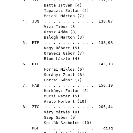
Batta István
(
4
)
Tapaszti Zoltán
(
2
)
Meichl Márton
(
7
)
4.
JUN
. . . . . . . . . . . 138,87
Vizi Tibor
(
3
)
Orosz Ádám
(
8
)
Balogh Márton
(
3
)
5.
RTE
. . . . . . . . . . . 138,98
Nagy Róbert
(
5
)
Oravecz Gábor
(
7
)
Blum László
(
4
)
6.
HTC
. . . . . . . . . . . 143,13
Forrai Miklós
(
6
)
Surányi Zsolt
(
6
)
Forrai Gábor
(
7
)
7.
FAB
. . . . . . . . . . . 156,19
Harkányi Zoltán
(
3
)
Mucsi Péter
(
5
)
Arató Norbert
(
10
)
8.
ZTC
. . . . . . . . . . . 205,44
Váry Mátyás
(
9
)
Szép Gábor
(
9
)
Spilák Szabolcs
(
10
)
MGF
. . . . . . . . . . . disq