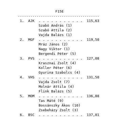
F15E
---------------------------------------
1.
AJK
. . . . . . . . . . . 115,63
Szabó András
(
1
)
Szabó Attila
(
2
)
Vajda Balázs
(
1
)
2.
MGF
. . . . . . . . . . . 119,50
Mráz János
(
2
)
Nagy Viktor
(
1
)
Bergendi Péter
(
5
)
3.
PVS
. . . . . . . . . . . 127,08
Krasznai Zsolt
(
4
)
Koller Péter
(
6
)
Gyurina Szabolcs
(
4
)
4.
VHS
. . . . . . . . . . . 131,50
Vajda Zsolt
(
7
)
Molnár Attila
(
4
)
Flink Balázs
(
5
)
5.
MOM
. . . . . . . . . . . 136,88
Tas Máté
(
9
)
Bossánszky Ákos
(
10
)
Zsebeházy Zsolt
(
3
)
6.
BSC
. . . . . . . . . . . 137,01