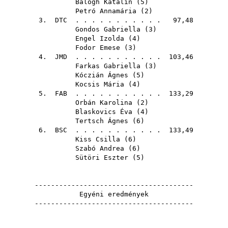
Balogh Katalin
(
5
)
Petró Annamária
(
2
)
3.
DTC
. . . . . . . . . . . 97,48
Gondos Gabriella
(
3
)
Engel Izolda
(
4
)
Fodor Emese
(
3
)
4.
JMD
. . . . . . . . . . . 103,46
Farkas Gabriella
(
3
)
Kóczián Ágnes
(
5
)
Kocsis Mária
(
4
)
5.
FAB
. . . . . . . . . . . 133,29
Orbán Karolina
(
2
)
Blaskovics Éva
(
4
)
Tertsch Ágnes
(
6
)
6.
BSC
. . . . . . . . . . . 133,49
Kiss Csilla
(
6
)
Szabó Andrea
(
6
)
Sütöri Eszter
(
5
)
---------------------------------------
Egyéni eredmények
---------------------------------------