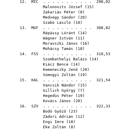
12.
MIC
. . . . . . . . . . . 298,02
Malonovits József
(
15
)
Zakariás Péter
(
8
)
Medvegy Sándor
(
20
)
Szabó László
(
10
)
13.
MGF
. . . . . . . . . . . 308,82
Répássy Lóránt
(
14
)
Wágner István
(
11
)
Moravszki János
(
16
)
Mohácsy Tamás
(
18
)
14.
FSS
. . . . . . . . . . . 310,53
Szombathelyi Balázs
(
14
)
Kiácz Bence
(
14
)
Kemeneczky Jenő
(
20
)
Somogyi Zoltán
(
19
)
15.
KAL
. . . . . . . . . . . 321,54
Vancsik Nándor
(
15
)
Gillich György
(
7
)
Hegedüs Péter
(
19
)
Kovács János
(
20
)
16.
SZV
. . . . . . . . . . . 322,33
Bodó Győző
(
23
)
Zádori Adrián
(
12
)
Engi Imre
(
18
)
Eke Zoltán
(
8
)