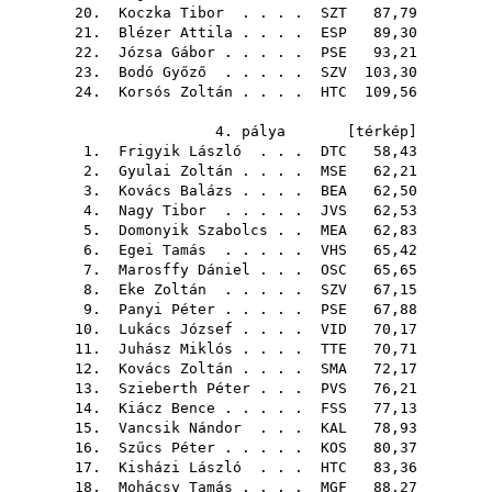
20.
Koczka Tibor
. . . .
SZT
87,79
21.
Blézer Attila
. . . .
ESP
89,30
22.
Józsa Gábor
. . . . .
PSE
93,21
23.
Bodó Győző
. . . . .
SZV
103,30
24.
Korsós Zoltán
. . . .
HTC
109,56
4. pálya [
térkép
]
1.
Frigyik László
. . .
DTC
58,43
2.
Gyulai Zoltán
. . . .
MSE
62,21
3.
Kovács Balázs
. . . .
BEA
62,50
4.
Nagy Tibor
. . . . .
JVS
62,53
5.
Domonyik Szabolcs
. .
MEA
62,83
6.
Egei Tamás
. . . . .
VHS
65,42
7.
Marosffy Dániel
. . .
OSC
65,65
8.
Eke Zoltán
. . . . .
SZV
67,15
9.
Panyi Péter
. . . . .
PSE
67,88
10.
Lukács József
. . . .
VID
70,17
11.
Juhász Miklós
. . . .
TTE
70,71
12.
Kovács Zoltán
. . . .
SMA
72,17
13.
Szieberth Péter
. . .
PVS
76,21
14.
Kiácz Bence
. . . . .
FSS
77,13
15.
Vancsik Nándor
. . .
KAL
78,93
16.
Szűcs Péter
. . . . .
KOS
80,37
17.
Kisházi László
. . .
HTC
83,36
18.
Mohácsy Tamás
. . . .
MGF
88,27