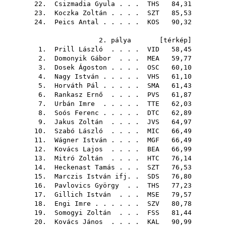
22.
Csizmadia Gyula
. . .
THS
84,31
23.
Koczka Zoltán
. . . .
SZT
85,53
24.
Peics Antal
. . . . .
KOS
90,32
2. pálya [
térkép
]
1.
Prill László
. . . .
VID
58,45
2.
Domonyik Gábor
. . .
MEA
59,77
3.
Dosek Ágoston
. . . .
OSC
60,10
4.
Nagy István
. . . . .
VHS
61,10
5.
Horváth Pál
. . . . .
SMA
61,43
6.
Rankasz Ernő
. . . .
PVS
61,87
7.
Urbán Imre
. . . . .
TTE
62,03
8.
Soós Ferenc
. . . . .
DTC
62,89
9.
Jakus Zoltán
. . . .
JVS
64,97
10.
Szabó László
. . . .
MIC
66,49
11.
Wágner István
. . . .
MGF
66,49
12.
Kovács Lajos
. . . .
BEA
66,99
13.
Mitró Zoltán
. . . .
HTC
76,14
14.
Heckenast Tamás
. . .
SZT
76,53
15.
Marczis István ifj.
.
SDS
76,80
16.
Pavlovics György
. .
THS
77,23
17.
Gillich István
. . .
MSE
79,57
18.
Engi Imre
. . . . . .
SZV
80,78
19.
Somogyi Zoltán
. . .
FSS
81,44
20.
Kovács János
. . . .
KAL
90,99