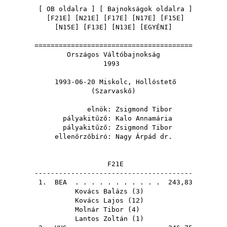
[
OB oldalra
] [
Bajnokságok oldalra
]
[
F21E
] [
N21E
] [
F17E
] [
N17E
] [
F15E
]
[
N15E
] [
F13E
] [
N13E
] [
EGYÉNI
]
=======================================
Országos Váltóbajnokság
1993
1993-06-20 Miskolc, Hollóstető
(Szarvaskő)
elnök:
Zsigmond Tibor
pályakitűző:
Kalo Annamária
pályakitűző:
Zsigmond Tibor
ellenőrzőbíró:
Nagy Árpád dr.
F21E
---------------------------------------
1.
BEA
. . . . . . . . . . . 243,83
Kovács Balázs
(
3
)
Kovács Lajos
(
12
)
Molnár Tibor
(
4
)
Lantos Zoltán
(
1
)