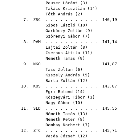
Peuser Lóránt
(
3
)
Takács Krisztián
(
14
)
Tóth András
(
2
)
7.
ZSC
. . . . . . . . . . . 140,19
Sipos László
(
10
)
Garbóczy Zoltán
(
9
)
Szörényi Gábor
(
7
)
8.
PVM
. . . . . . . . . . . 141,14
Lajtai Zoltán
(
8
)
Csernus Attila
(
11
)
Németh Tamás
(
9
)
9.
NKO
. . . . . . . . . . . 141,87
Tass Zoltán
(
6
)
Kiszely András
(
5
)
Barta Zoltán
(
12
)
10.
KOS
. . . . . . . . . . . 143,87
Egri Botond
(
14
)
Kőszegvári Tibor
(
3
)
Nagy Gábor
(
10
)
11.
SLD
. . . . . . . . . . . 145,55
Németh Tamás
(
13
)
Németh Péter
(
8
)
Dombay Norbert
(
7
)
12.
ZTC
. . . . . . . . . . . 145,71
Vajda József
(
12
)