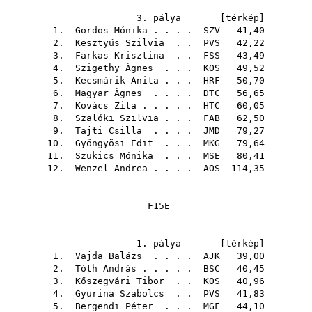
3. pálya [
térkép
]
1.
Gordos Mónika
. . . .
SZV
41,40
2.
Kesztyűs Szilvia
. .
PVS
42,22
3.
Farkas Krisztina
. .
FSS
43,49
4.
Szigethy Ágnes
. . .
KOS
49,52
5.
Kecsmárik Anita
. . .
HRF
50,70
6.
Magyar Ágnes
. . . .
DTC
56,65
7.
Kovács Zita
. . . . .
HTC
60,05
8.
Szalóki Szilvia
. . .
FAB
62,50
9.
Tajti Csilla
. . . .
JMD
79,27
10.
Gyöngyösi Edit
. . .
MKG
79,64
11.
Szukics Mónika
. . .
MSE
80,41
12.
Wenzel Andrea
. . . .
AOS
114,35
F15E
---------------------------------------
1. pálya [
térkép
]
1.
Vajda Balázs
. . . .
AJK
39,00
2.
Tóth András
. . . . .
BSC
40,45
3.
Kőszegvári Tibor
. .
KOS
40,96
4.
Gyurina Szabolcs
. .
PVS
41,83
5.
Bergendi Péter
. . .
MGF
44,10