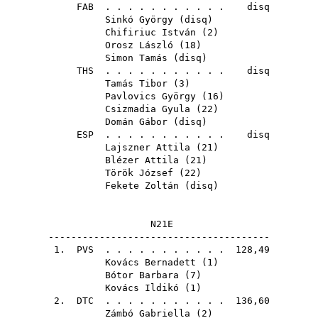
FAB
. . . . . . . . . . . disq
Sinkó György
(
disq
)
Chifiriuc István
(
2
)
Orosz László
(
18
)
Simon Tamás
(
disq
)
THS
. . . . . . . . . . . disq
Tamás Tibor
(
3
)
Pavlovics György
(
16
)
Csizmadia Gyula
(
22
)
Domán Gábor
(
disq
)
ESP
. . . . . . . . . . . disq
Lajszner Attila
(
21
)
Blézer Attila
(
21
)
Török József
(
22
)
Fekete Zoltán
(
disq
)
N21E
---------------------------------------
1.
PVS
. . . . . . . . . . . 128,49
Kovács Bernadett
(
1
)
Bótor Barbara
(
7
)
Kovács Ildikó
(
1
)
2.
DTC
. . . . . . . . . . . 136,60
Zámbó Gabriella
(
2
)