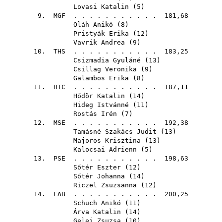
Lovasi Katalin
(
5
)
9.
MGF
. . . . . . . . . . . 181,68
Oláh Anikó
(
8
)
Pristyák Erika
(
12
)
Vavrik Andrea
(
9
)
10.
THS
. . . . . . . . . . . 183,25
Csizmadia Gyuláné
(
13
)
Csillag Veronika
(
9
)
Galambos Erika
(
8
)
11.
HTC
. . . . . . . . . . . 187,11
Hődör Katalin
(
14
)
Hideg Istvánné
(
11
)
Rostás Irén
(
7
)
12.
MSE
. . . . . . . . . . . 192,38
Tamásné Szakács Judit
(
13
)
Majoros Krisztina
(
13
)
Kalocsai Adrienn
(
5
)
13.
PSE
. . . . . . . . . . . 198,63
Sőtér Eszter
(
12
)
Sőtér Johanna
(
14
)
Riczel Zsuzsanna
(
12
)
14.
FAB
. . . . . . . . . . . 200,25
Schuch Anikó
(
11
)
Árva Katalin
(
14
)
Gelei Zsuzsa
(
10
)