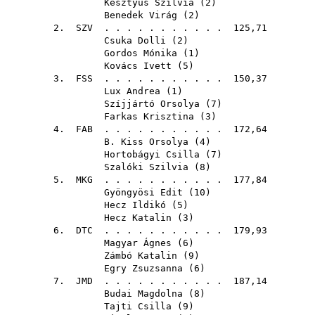
Kesztyűs Szilvia
(
2
)
Benedek Virág
(
2
)
2.
SZV
. . . . . . . . . . . 125,71
Csuka Dolli
(
2
)
Gordos Mónika
(
1
)
Kovács Ivett
(
5
)
3.
FSS
. . . . . . . . . . . 150,37
Lux Andrea
(
1
)
Szíjjártó Orsolya
(
7
)
Farkas Krisztina
(
3
)
4.
FAB
. . . . . . . . . . . 172,64
B. Kiss Orsolya
(
4
)
Hortobágyi Csilla
(
7
)
Szalóki Szilvia
(
8
)
5.
MKG
. . . . . . . . . . . 177,84
Gyöngyösi Edit
(
10
)
Hecz Ildikó
(
5
)
Hecz Katalin
(
3
)
6.
DTC
. . . . . . . . . . . 179,93
Magyar Ágnes
(
6
)
Zámbó Katalin
(
9
)
Egry Zsuzsanna
(
6
)
7.
JMD
. . . . . . . . . . . 187,14
Budai Magdolna
(
8
)
Tajti Csilla
(
9
)