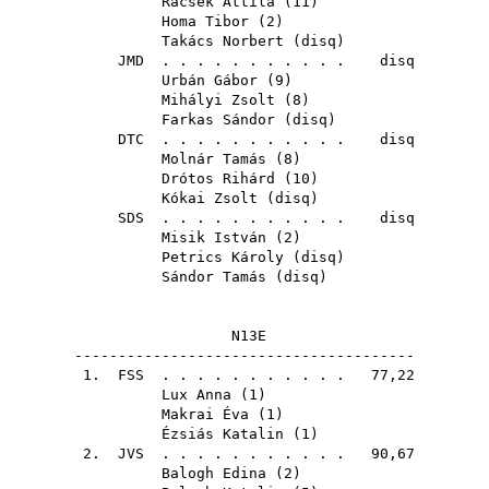
Racsek Attila
(
11
)
Homa Tibor
(
2
)
Takács Norbert
(
disq
)
JMD
. . . . . . . . . . . disq
Urbán Gábor
(
9
)
Mihályi Zsolt
(
8
)
Farkas Sándor
(
disq
)
DTC
. . . . . . . . . . . disq
Molnár Tamás
(
8
)
Drótos Rihárd
(
10
)
Kókai Zsolt
(
disq
)
SDS
. . . . . . . . . . . disq
Misik István
(
2
)
Petrics Károly
(
disq
)
Sándor Tamás
(
disq
)
N13E
---------------------------------------
1.
FSS
. . . . . . . . . . . 77,22
Lux Anna
(
1
)
Makrai Éva
(
1
)
Ézsiás Katalin
(
1
)
2.
JVS
. . . . . . . . . . . 90,67
Balogh Edina
(
2
)