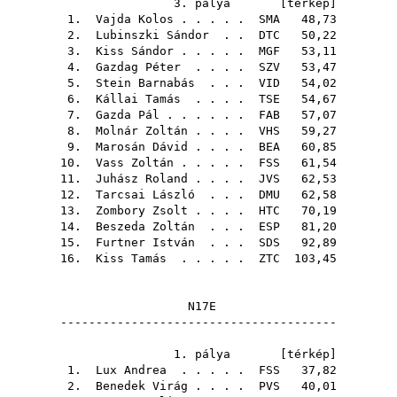
3. pálya [
térkép
]
1.
Vajda Kolos
. . . . .
SMA
48,73
2.
Lubinszki Sándor
. .
DTC
50,22
3.
Kiss Sándor
. . . . .
MGF
53,11
4.
Gazdag Péter
. . . .
SZV
53,47
5.
Stein Barnabás
. . .
VID
54,02
6.
Kállai Tamás
. . . .
TSE
54,67
7.
Gazda Pál
. . . . . .
FAB
57,07
8.
Molnár Zoltán
. . . .
VHS
59,27
9.
Marosán Dávid
. . . .
BEA
60,85
10.
Vass Zoltán
. . . . .
FSS
61,54
11.
Juhász Roland
. . . .
JVS
62,53
12.
Tarcsai László
. . .
DMU
62,58
13.
Zombory Zsolt
. . . .
HTC
70,19
14.
Beszeda Zoltán
. . .
ESP
81,20
15.
Furtner István
. . .
SDS
92,89
16.
Kiss Tamás
. . . . .
ZTC
103,45
N17E
---------------------------------------
1. pálya [
térkép
]
1.
Lux Andrea
. . . . .
FSS
37,82
2.
Benedek Virág
. . . .
PVS
40,01