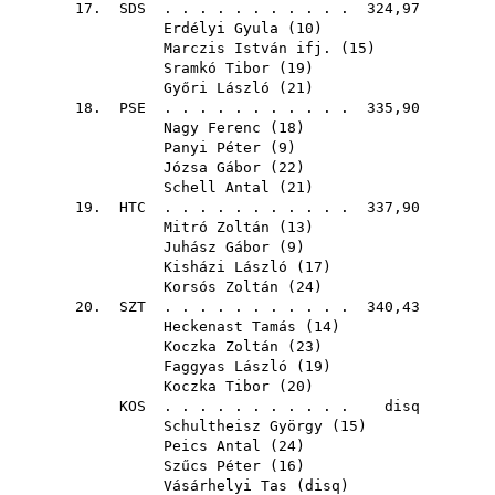
17.
SDS
. . . . . . . . . . . 324,97
Erdélyi Gyula
(
10
)
Marczis István ifj.
(
15
)
Sramkó Tibor
(
19
)
Győri László
(
21
)
18.
PSE
. . . . . . . . . . . 335,90
Nagy Ferenc
(
18
)
Panyi Péter
(
9
)
Józsa Gábor
(
22
)
Schell Antal
(
21
)
19.
HTC
. . . . . . . . . . . 337,90
Mitró Zoltán
(
13
)
Juhász Gábor
(
9
)
Kisházi László
(
17
)
Korsós Zoltán
(
24
)
20.
SZT
. . . . . . . . . . . 340,43
Heckenast Tamás
(
14
)
Koczka Zoltán
(
23
)
Faggyas László
(
19
)
Koczka Tibor
(
20
)
KOS
. . . . . . . . . . . disq
Schultheisz György
(
15
)
Peics Antal
(
24
)
Szűcs Péter
(
16
)
Vásárhelyi Tas
(
disq
)