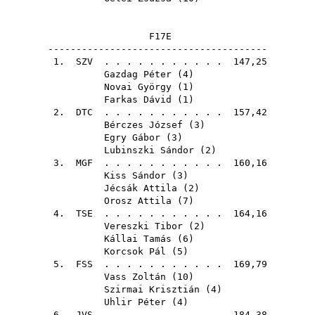
F17E
---------------------------------------
1.
SZV
. . . . . . . . . . . 147,25
Gazdag Péter
(
4
)
Novai György
(
1
)
Farkas Dávid
(
1
)
2.
DTC
. . . . . . . . . . . 157,42
Bérczes József
(
3
)
Egry Gábor
(
3
)
Lubinszki Sándor
(
2
)
3.
MGF
. . . . . . . . . . . 160,16
Kiss Sándor
(
3
)
Jécsák Attila
(
2
)
Orosz Attila
(
7
)
4.
TSE
. . . . . . . . . . . 164,16
Vereszki Tibor
(
2
)
Kállai Tamás
(
6
)
Korcsok Pál
(
5
)
5.
FSS
. . . . . . . . . . . 169,79
Vass Zoltán
(
10
)
Szirmai Krisztián
(
4
)
Uhlir Péter
(
4
)
6.
JVS
. . . . . . . . . . . 184,38