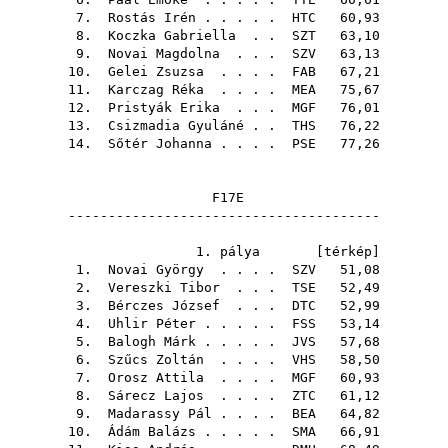
7.
Rostás Irén
. . . . .
HTC
60,93
8.
Koczka Gabriella
. .
SZT
63,10
9.
Novai Magdolna
. . .
SZV
63,13
10.
Gelei Zsuzsa
. . . .
FAB
67,21
11.
Karczag Réka
. . . .
MEA
75,67
12.
Pristyák Erika
. . .
MGF
76,01
13.
Csizmadia Gyuláné
. .
THS
76,22
14.
Sőtér Johanna
. . . .
PSE
77,26
F17E
---------------------------------------
1. pálya [
térkép
]
1.
Novai György
. . . .
SZV
51,08
2.
Vereszki Tibor
. . .
TSE
52,49
3.
Bérczes József
. . .
DTC
52,99
4.
Uhlir Péter
. . . . .
FSS
53,14
5.
Balogh Márk
. . . . .
JVS
57,68
6.
Szűcs Zoltán
. . . .
VHS
58,50
7.
Orosz Attila
. . . .
MGF
60,93
8.
Sárecz Lajos
. . . .
ZTC
61,12
9.
Madarassy Pál
. . . .
BEA
64,82
10.
Ádám Balázs
. . . . .
SMA
66,91