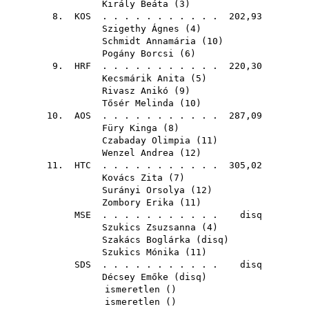
Király Beáta
(
3
)
8.
KOS
. . . . . . . . . . . 202,93
Szigethy Ágnes
(
4
)
Schmidt Annamária
(
10
)
Pogány Borcsi
(
6
)
9.
HRF
. . . . . . . . . . . 220,30
Kecsmárik Anita
(
5
)
Rivasz Anikó
(
9
)
Tősér Melinda
(
10
)
10.
AOS
. . . . . . . . . . . 287,09
Füry Kinga
(
8
)
Czabaday Olimpia
(
11
)
Wenzel Andrea
(
12
)
11.
HTC
. . . . . . . . . . . 305,02
Kovács Zita
(
7
)
Surányi Orsolya
(
12
)
Zombory Erika
(
11
)
MSE
. . . . . . . . . . . disq
Szukics Zsuzsanna
(
4
)
Szakács Boglárka
(
disq
)
Szukics Mónika
(
11
)
SDS
. . . . . . . . . . . disq
Décsey Emőke
(
disq
)
ismeretlen ()
ismeretlen ()