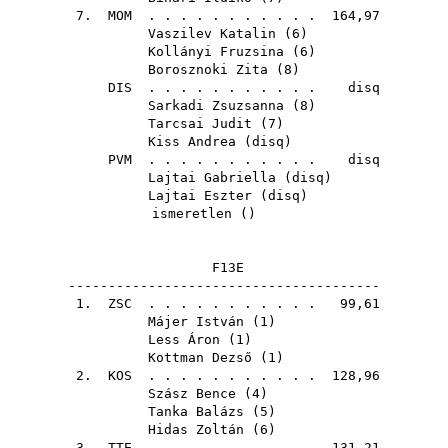
7.
MOM
. . . . . . . . . . . 164,97
Vaszilev Katalin
(
6
)
Kollányi Fruzsina
(
6
)
Borosznoki Zita
(
8
)
DIS
. . . . . . . . . . . disq
Sarkadi Zsuzsanna
(
8
)
Tarcsai Judit
(
7
)
Kiss Andrea
(
disq
)
PVM
. . . . . . . . . . . disq
Lajtai Gabriella
(
disq
)
Lajtai Eszter
(
disq
)
ismeretlen ()
F13E
---------------------------------------
1.
ZSC
. . . . . . . . . . . 99,61
Májer István
(
1
)
Less Áron
(
1
)
Kottman Dezső
(
1
)
2.
KOS
. . . . . . . . . . . 128,96
Szász Bence
(
4
)
Tanka Balázs
(
5
)
Hidas Zoltán
(
6
)
3.
TTE
. . . . . . . . . . . 131,21