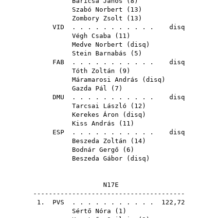
Baricsa János
(
8
)
Szabó Norbert
(
13
)
Zombory Zsolt
(
13
)
VID
. . . . . . . . . . . disq
Végh Csaba
(
11
)
Medve Norbert
(
disq
)
Stein Barnabás
(
5
)
FAB
. . . . . . . . . . . disq
Tóth Zoltán
(
9
)
Máramarosi András
(
disq
)
Gazda Pál
(
7
)
DMU
. . . . . . . . . . . disq
Tarcsai László
(
12
)
Kerekes Áron
(
disq
)
Kiss András
(
11
)
ESP
. . . . . . . . . . . disq
Beszeda Zoltán
(
14
)
Bodnár Gergő
(
6
)
Beszeda Gábor
(
disq
)
N17E
---------------------------------------
1.
PVS
. . . . . . . . . . . 122,72
Sértő Nóra
(
1
)