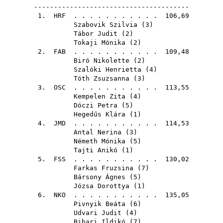
---------------------------------------
1.
HRF
. . . . . . . . . . . 106,69
Szabovik Szilvia
(
3
)
Tábor Judit
(
2
)
Tokaji Mónika
(
2
)
2.
FAB
. . . . . . . . . . . 109,48
Biró Nikolette
(
2
)
Szalóki Henrietta
(
4
)
Tóth Zsuzsanna
(
3
)
3.
OSC
. . . . . . . . . . . 113,55
Kempelen Zita
(
4
)
Dóczi Petra
(
5
)
Hegedűs Klára
(
1
)
4.
JMD
. . . . . . . . . . . 114,53
Antal Nerina
(
3
)
Németh Mónika
(
5
)
Tajti Anikó
(
1
)
5.
FSS
. . . . . . . . . . . 130,02
Farkas Fruzsina
(
7
)
Bársony Ágnes
(
5
)
Józsa Dorottya
(
1
)
6.
NKO
. . . . . . . . . . . 135,05
Pivnyik Beáta
(
6
)
Udvari Judit
(
4
)
Bihari Ildikó
(
7
)