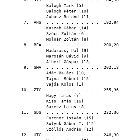
Balogh Márk
(
5
)
Balogh Péter
(
10
)
Juhász Roland
(
11
)
7.
VHS
. . . . . . . . . . . 192,94
Kaszab Gábor
(
14
)
Szűcs Zoltán
(
6
)
Molnár Zoltán
(
8
)
8.
BEA
. . . . . . . . . . . 200,20
Madarassy Pál
(
9
)
Marosán Dávid
(
9
)
Albert Gáspár
(
13
)
9.
SMA
. . . . . . . . . . . 202,18
Ádám Balázs
(
10
)
Tajnai Róbert
(
15
)
Vajda Kolos
(
1
)
10.
ZTC
. . . . . . . . . . . 255,36
Nagy Tamás
(
7
)
Kiss Tamás
(
16
)
Sárecz Lajos
(
8
)
11.
SDS
. . . . . . . . . . . 232,36
Furtner István
(
15
)
Sulyok Gábor I.
(
12
)
Szőllős András
(
12
)
12.
HTC
. . . . . . . . . . . 246,30