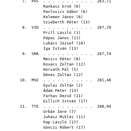
7.
PVS
. . . . . . . . . . . 263,71
Rankasz Ernő
(
6
)
Pavlovics Gábor
(
6
)
Kelemen János
(
6
)
Szieberth Péter
(
13
)
8.
VID
. . . . . . . . . . . 267,70
Prill László
(
1
)
Pápai János
(
11
)
Lukács József
(
10
)
Iga István
(
13
)
9.
SMA
. . . . . . . . . . . 267,74
Mesics Péter
(
8
)
Kovács Zoltán
(
12
)
Horváth Pál
(
5
)
Dénes Zoltán
(
12
)
10.
MSE
. . . . . . . . . . . 281,48
Gyulai Zoltán
(
2
)
Ádám Péter
(
13
)
Farkas Dezső
(
11
)
Gillich István
(
17
)
11.
TTE
. . . . . . . . . . . 288,94
Urbán Imre
(
7
)
Juhász Miklós
(
11
)
Pap László
(
17
)
Gönczi Róbert
(
17
)