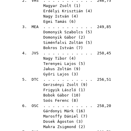
2.
VHS
. . . . . . . . . . . 246,75
Magyar Zsolt
(
1
)
Erdélyi Krisztián
(
4
)
Nagy István
(
4
)
Egei Tamás
(
6
)
3.
MEA
. . . . . . . . . . . 249,85
Domonyik Szabolcs
(
5
)
Domonyik Gábor
(
2
)
Siménfalvi Zoltán
(
5
)
Bokros István
(
7
)
4.
JVS
. . . . . . . . . . . 250,45
Nagy Tibor
(
4
)
Terenyei Lajos
(
5
)
Jakus Zoltán
(
9
)
Győri Lajos
(
3
)
5.
DTC
. . . . . . . . . . . 256,51
Gerzsényi Zsolt
(
9
)
Frigyik László
(
1
)
Bobok Gábor
(
10
)
Soós Ferenc
(
8
)
6.
OSC
. . . . . . . . . . . 258,20
Gárdonyi Márk
(
16
)
Marosffy Dániel
(
7
)
Dosek Ágoston
(
3
)
Makra Zsigmond
(
2
)