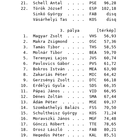
21.
Schell Antal
. . . .
PSE
96,28
22.
Török József
. . . .
ESP
102,18
Sinkó György
. . . .
FAB
disq
Vásárhelyi Tas
. . .
KOS
disq
3. pálya [
térkép
]
1.
Magyar Zsolt
. . . .
VHS
56,93
2.
Makra Zsigmond
. . .
OSC
57,36
3.
Tamás Tibor
. . . . .
THS
58,55
4.
Molnár Tibor
. . . .
BEA
59,70
5.
Terenyei Lajos
. . .
JVS
60,74
6.
Pavlovics Gábor
. . .
PVS
61,72
7.
Bokros István
. . . .
MEA
63,90
8.
Zakariás Péter
. . .
MIC
64,42
9.
Gerzsényi Zsolt
. . .
DTC
66,18
10.
Erdélyi Gyula
. . . .
SDS
66,35
11.
Pápai János
. . . . .
VID
66,95
12.
Dénes Zoltán
. . . .
SMA
67,44
13.
Ádám Péter
. . . . .
MSE
69,37
14.
Szombathelyi Balázs
.
FSS
70,50
15.
Schultheisz György
.
KOS
71,24
16.
Moravszki János
. . .
MGF
74,48
17.
Gönczi Róbert
. . . .
TTE
78,65
18.
Orosz László
. . . .
FAB
80,21
19.
Hegedüs Péter
. . . .
KAL
85,51