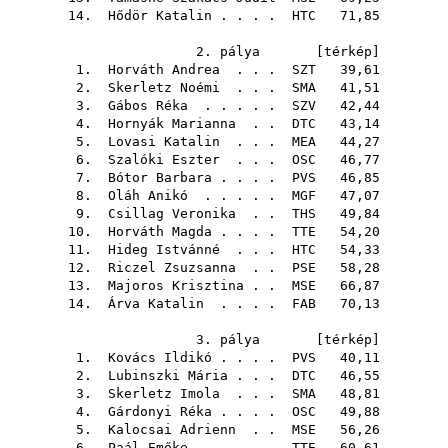
14.
Hődör Katalin
. . . .
HTC
71,85
2. pálya [
térkép
]
1.
Horváth Andrea
. . .
SZT
39,61
2.
Skerletz Noémi
. . .
SMA
41,51
3.
Gábos Réka
. . . . .
SZV
42,44
4.
Hornyák Marianna
. .
DTC
43,14
5.
Lovasi Katalin
. . .
MEA
44,27
6.
Szalóki Eszter
. . .
OSC
46,77
7.
Bótor Barbara
. . . .
PVS
46,85
8.
Oláh Anikó
. . . . .
MGF
47,07
9.
Csillag Veronika
. .
THS
49,84
10.
Horváth Magda
. . . .
TTE
54,20
11.
Hideg Istvánné
. . .
HTC
54,33
12.
Riczel Zsuzsanna
. .
PSE
58,28
13.
Majoros Krisztina
. .
MSE
66,87
14.
Árva Katalin
. . . .
FAB
70,13
3. pálya [
térkép
]
1.
Kovács Ildikó
. . . .
PVS
40,11
2.
Lubinszki Mária
. . .
DTC
46,55
3.
Skerletz Imola
. . .
SMA
48,81
4.
Gárdonyi Réka
. . . .
OSC
49,88
5.
Kalocsai Adrienn
. .
MSE
56,26
6.
Paál Emőke
. . . . .
TTE
60,61