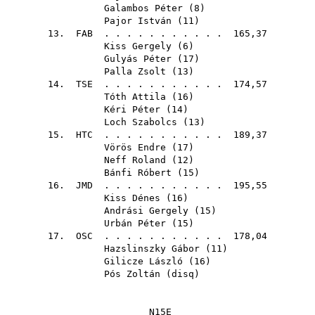
Galambos Péter
(
8
)
Pajor István
(
11
)
13.
FAB
. . . . . . . . . . . 165,37
Kiss Gergely
(
6
)
Gulyás Péter
(
17
)
Palla Zsolt
(
13
)
14.
TSE
. . . . . . . . . . . 174,57
Tóth Attila
(
16
)
Kéri Péter
(
14
)
Loch Szabolcs
(
13
)
15.
HTC
. . . . . . . . . . . 189,37
Vörös Endre
(
17
)
Neff Roland
(
12
)
Bánfi Róbert
(
15
)
16.
JMD
. . . . . . . . . . . 195,55
Kiss Dénes
(
16
)
Andrási Gergely
(
15
)
Urbán Péter
(
15
)
17.
OSC
. . . . . . . . . . . 178,04
Hazslinszky Gábor
(
11
)
Gilicze László
(
16
)
Pós Zoltán
(
disq
)
N15E