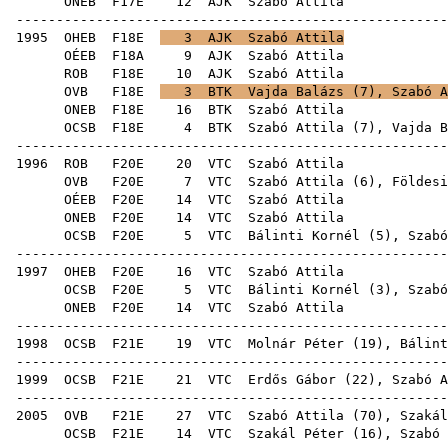
ONEB
F17E
12
AJK
Szab
-----------------------------------------------------
1995
OHEB
F18E
3
AJK
Szabó Attila
OÉEB
F18A
9
AJK
Szab
ROB
F18E
10
AJK
Szab
OVB
F18E
3
BTK
Vajda Balázs
(
7
),
Szabó A
ONEB
F18E
16
BTK
Szab
OCSB
F18E
4
BTK
Szabó Attila (
7
),
Vajda B
-----------------------------------------------------
1996
ROB
F20E
20
VTC
Szab
OVB
F20E
7
VTC
Szabó Attila (
6
),
Földesi
OÉEB
F20E
14
VTC
Szab
ONEB
F20E
14
VTC
Szab
OCSB
F20E
5
VTC
Bálinti Kornél
(
5
),
Szabó
-----------------------------------------------------
1997
OHEB
F20E
16
VTC
Szab
OCSB
F20E
5
VTC
Bálinti Kornél
(
3
), Szabó
ONEB
F20E
14
VTC
Szab
-----------------------------------------------------
1998
OCSB
F21E
19
VTC
Molnár Péter
(
19
),
Bálint
-----------------------------------------------------
1999
OCSB
F21E
21
VTC
Erdős Gábor
(
22
), Szabó A
-----------------------------------------------------
2005
OVB
F21E
27
VTC
Szabó Attila (
70
),
Szakál
OCSB
F21E
14
VTC
Szakál Péter
(
16
),
Szabó 