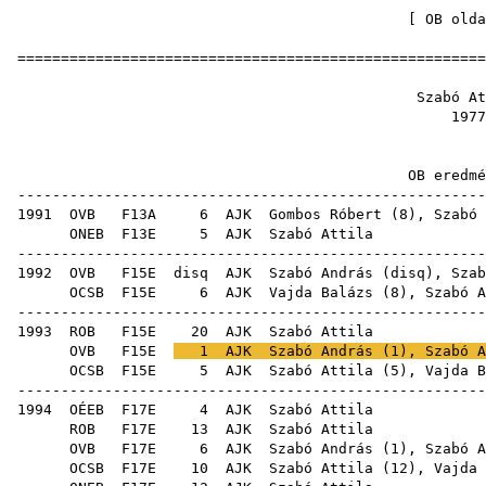
[
OB olda
=====================================================
Szabó 
19
OB ere
-----------------------------------------------------
1991
OVB
F13A
6
AJK
Gombos Róbert
(
8
), Szabó 
ONEB
F13E
5
AJK
Szab
-----------------------------------------------------
1992
OVB
F15E
disq
AJK
Szabó András
(
disq
), Szab
OCSB
F15E
6
AJK
Vajda Balázs
(
8
), Szabó A
-----------------------------------------------------
1993
ROB
F15E
20
AJK
Szab
OVB
F15E
1
AJK
Szabó András
(
1
), Szabó A
OCSB
F15E
5
AJK
Szabó Attila (
5
),
Vajda B
-----------------------------------------------------
1994
OÉEB
F17E
4
AJK
Szab
ROB
F17E
13
AJK
Szab
OVB
F17E
6
AJK
Szabó András
(
1
), Szabó A
OCSB
F17E
10
AJK
Szabó Attila (
12
),
Vajda 