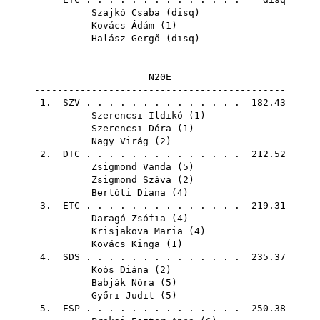
Szajkó Csaba
(
disq
)
Kovács Ádám
(
1
)
Halász Gergő
(
disq
)
N20E
--------------------------------------------
1.
SZV
. . . . . . . . . . . . . . 182.43
Szerencsi Ildikó
(
1
)
Szerencsi Dóra
(
1
)
Nagy Virág
(
2
)
2.
DTC
. . . . . . . . . . . . . . 212.52
Zsigmond Vanda
(
5
)
Zsigmond Száva
(
2
)
Bertóti Diana
(
4
)
3.
ETC
. . . . . . . . . . . . . . 219.31
Daragó Zsófia
(
4
)
Krisjakova Maria
(
4
)
Kovács Kinga
(
1
)
4.
SDS
. . . . . . . . . . . . . . 235.37
Koós Diána
(
2
)
Babják Nóra
(
5
)
Győri Judit
(
5
)
5.
ESP
. . . . . . . . . . . . . . 250.38