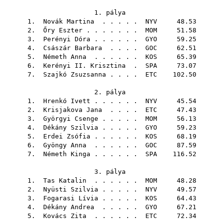
1. pálya
1.
Novák Martina
. . . . .
NYV
48.53
2.
Őry Eszter
. . . . . . .
MOM
51.58
3.
Perényi Dóra
. . . . . .
GYO
59.25
4.
Császár Barbara
. . . .
GOC
62.51
5.
Németh Anna
. . . . . .
KOS
65.39
6.
Kerényi II. Krisztina
.
SPA
73.07
7.
Szajkó Zsuzsanna
. . . .
ETC
102.50
2. pálya
1.
Hrenkó Ivett
. . . . . .
NYV
45.54
2.
Krisjakova Jana
. . . .
ETC
47.43
3.
Györgyi Csenge
. . . . .
MOM
56.13
4.
Dékány Szilvia
. . . . .
GYO
59.23
5.
Erdei Zsófia
. . . . . .
KOS
68.19
6.
Gyöngy Anna
. . . . . .
GOC
87.59
7.
Németh Kinga
. . . . . .
SPA
116.52
3. pálya
1.
Tas Katalin
. . . . . .
MOM
48.28
2.
Nyüsti Szilvia
. . . . .
NYV
49.57
3.
Fogarasi Lívia
. . . . .
KOS
64.43
4.
Dékány Andrea
. . . . .
GYO
67.21
5.
Kovács Zita
. . . . . .
ETC
72.34