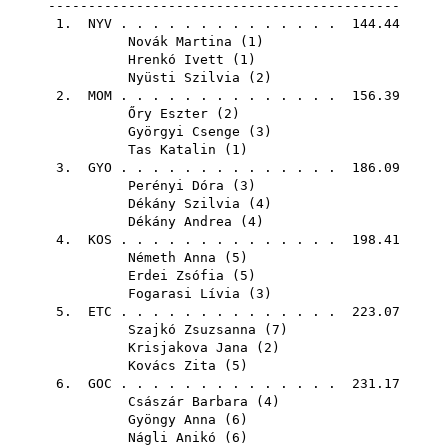
--------------------------------------------
1.
NYV
. . . . . . . . . . . . . . 144.44
Novák Martina
(
1
)
Hrenkó Ivett
(
1
)
Nyüsti Szilvia
(
2
)
2.
MOM
. . . . . . . . . . . . . . 156.39
Őry Eszter
(
2
)
Györgyi Csenge
(
3
)
Tas Katalin
(
1
)
3.
GYO
. . . . . . . . . . . . . . 186.09
Perényi Dóra
(
3
)
Dékány Szilvia
(
4
)
Dékány Andrea
(
4
)
4.
KOS
. . . . . . . . . . . . . . 198.41
Németh Anna
(
5
)
Erdei Zsófia
(
5
)
Fogarasi Lívia
(
3
)
5.
ETC
. . . . . . . . . . . . . . 223.07
Szajkó Zsuzsanna
(
7
)
Krisjakova Jana
(
2
)
Kovács Zita
(
5
)
6.
GOC
. . . . . . . . . . . . . . 231.17
Császár Barbara
(
4
)
Gyöngy Anna
(
6
)
Nágli Anikó
(
6
)