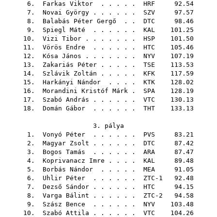
6.
Farkas Viktor
. . . . .
HRF
92.54
7.
Novai György
. . . . . .
SZV
97.57
8.
Balabás Péter Gergő
. .
DTC
98.46
9.
Spiegl Máté
. . . . . .
KAL
101.25
10.
Vizi Tibor
. . . . . . .
HSP
101.50
11.
Vörös Endre
. . . . . .
HTC
105.46
12.
Kósa János
. . . . . . .
NYV
107.19
13.
Zakariás Péter
. . . . .
TSE
113.53
14.
Szlávik Zoltán
. . . . .
KFK
117.59
15.
Harkányi Nándor
. . . .
KTK
128.02
16.
Morandini Kristóf Márk
.
SPA
128.19
17.
Szabó András
. . . . . .
VTC
130.13
18.
Domán Gábor
. . . . . .
THT
133.13
3. pálya
1.
Vonyó Péter
. . . . . .
PVS
83.21
2.
Magyar Zsolt
. . . . . .
DTC
87.42
3.
Bogos Tamás
. . . . . .
ARA
87.47
4.
Koprivanacz Imre
. . . .
KAL
89.48
5.
Borbás Nándor
. . . . .
MEA
91.05
6.
Uhlir Péter
. . . . . . ZTC-1 92.48
7.
Dezső Sándor
. . . . . .
HTC
94.15
8.
Varga Bálint
. . . . . . ZTC-2 94.58
9.
Szász Bence
. . . . . .
NYV
103.48
10.
Szabó Attila
. . . . . .
VTC
104.26