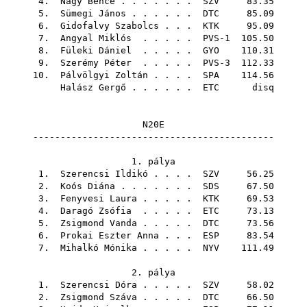
4.
Nagy Bence
. . . . . . .
SZV
83.35
5.
Sümegi János
. . . . . .
DTC
85.09
6.
Gidofalvy Szabolcs
. . .
KTK
95.09
7.
Angyal Miklós
. . . . . PVS-1 105.50
8.
Füleki Dániel
. . . . .
GYO
110.31
9.
Szerémy Péter
. . . . . PVS-3 112.33
10.
Pálvölgyi Zoltán
. . . .
SPA
114.56
Halász Gergő
. . . . . .
ETC
disq
N20E
--------------------------------------------
1. pálya
1.
Szerencsi Ildikó
. . . .
SZV
56.25
2.
Koós Diána
. . . . . . .
SDS
67.50
3.
Fenyvesi Laura
. . . . .
KTK
69.53
4.
Daragó Zsófia
. . . . .
ETC
73.13
5.
Zsigmond Vanda
. . . . .
DTC
73.56
6.
Prokai Eszter Anna
. . .
ESP
83.54
7.
Mihalkó Mónika
. . . . .
NYV
111.49
2. pálya
1.
Szerencsi Dóra
. . . . .
SZV
58.02
2.
Zsigmond Száva
. . . . .
DTC
66.50