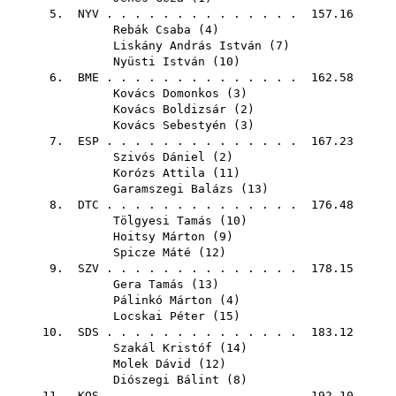
5.
NYV
. . . . . . . . . . . . . . 157.16
Rebák Csaba
(
4
)
Liskány András István
(
7
)
Nyüsti István
(
10
)
6.
BME
. . . . . . . . . . . . . . 162.58
Kovács Domonkos
(
3
)
Kovács Boldizsár
(
2
)
Kovács Sebestyén
(
3
)
7.
ESP
. . . . . . . . . . . . . . 167.23
Szivós Dániel
(
2
)
Korózs Attila
(
11
)
Garamszegi Balázs
(
13
)
8.
DTC
. . . . . . . . . . . . . . 176.48
Tölgyesi Tamás
(
10
)
Hoitsy Márton
(
9
)
Spicze Máté
(
12
)
9.
SZV
. . . . . . . . . . . . . . 178.15
Gera Tamás
(
13
)
Pálinkó Márton
(
4
)
Locskai Péter
(
15
)
10.
SDS
. . . . . . . . . . . . . . 183.12
Szakál Kristóf
(
14
)
Molek Dávid
(
12
)
Diószegi Bálint
(
8
)
11.
KOS
. . . . . . . . . . . . . . 192.10