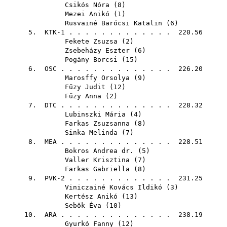
Csikós Nóra
(
8
)
Mezei Anikó
(
1
)
Rusvainé Barócsi Katalin
(
6
)
5. KTK-1 . . . . . . . . . . . . . 220.56
Fekete Zsuzsa
(
2
)
Zsebeházy Eszter
(
6
)
Pogány Borcsi
(
15
)
6.
OSC
. . . . . . . . . . . . . . 226.20
Marosffy Orsolya
(
9
)
Fűzy Judit
(
12
)
Fűzy Anna
(
2
)
7.
DTC
. . . . . . . . . . . . . . 228.32
Lubinszki Mária
(
4
)
Farkas Zsuzsanna
(
8
)
Sinka Melinda
(
7
)
8.
MEA
. . . . . . . . . . . . . . 228.51
Bokros Andrea dr.
(
5
)
Valler Krisztina
(
7
)
Farkas Gabriella
(
8
)
9. PVK-2 . . . . . . . . . . . . . 231.25
Viniczainé Kovács Ildikó
(
3
)
Kertész Anikó
(
13
)
Sebők Éva
(
10
)
10.
ARA
. . . . . . . . . . . . . . 238.19
Gyurkó Fanny
(
12
)