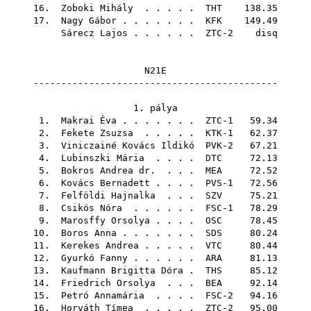
16.
Zoboki Mihály
. . . . .
THT
138.35
17.
Nagy Gábor
. . . . . . .
KFK
149.49
Sárecz Lajos
. . . . . . ZTC-2 disq
N21E
--------------------------------------------
1. pálya
1.
Makrai Éva
. . . . . . . ZTC-1 59.34
2.
Fekete Zsuzsa
. . . . . KTK-1 62.37
3.
Viniczainé Kovács Ildikó
PVK-2 67.21
4.
Lubinszki Mária
. . . .
DTC
72.13
5.
Bokros Andrea dr.
. . .
MEA
72.52
6.
Kovács Bernadett
. . . . PVS-1 72.56
7.
Felföldi Hajnalka
. . .
SZV
75.21
8.
Csikós Nóra
. . . . . . FSC-1 78.29
9.
Marosffy Orsolya
. . . .
OSC
78.45
10.
Boros Anna
. . . . . . .
SDS
80.24
11.
Kerekes Andrea
. . . . .
VTC
80.44
12.
Gyurkó Fanny
. . . . . .
ARA
81.13
13.
Kaufmann Brigitta Dóra
.
THS
85.12
14.
Friedrich Orsolya
. . .
BEA
92.14
15.
Petró Annamária
. . . . FSC-2 94.16
16.
Horváth Tímea
. . . . . ZTC-2 95.00