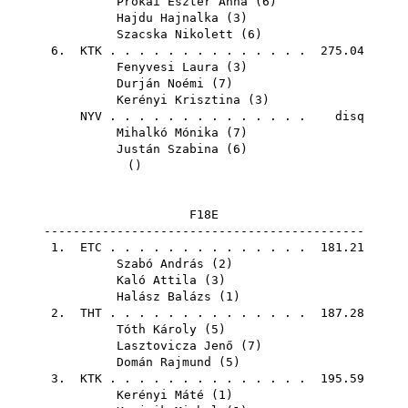
Prokai Eszter Anna
(
6
)
Hajdu Hajnalka
(
3
)
Szacska Nikolett
(
6
)
6.
KTK
. . . . . . . . . . . . . . 275.04
Fenyvesi Laura
(
3
)
Durján Noémi
(
7
)
Kerényi Krisztina
(
3
)
NYV
. . . . . . . . . . . . . . disq
Mihalkó Mónika
(
7
)
Justán Szabina
(
6
)
()
F18E
--------------------------------------------
1.
ETC
. . . . . . . . . . . . . . 181.21
Szabó András
(
2
)
Kaló Attila
(
3
)
Halász Balázs
(
1
)
2.
THT
. . . . . . . . . . . . . . 187.28
Tóth Károly
(
5
)
Lasztovicza Jenő
(
7
)
Domán Rajmund
(
5
)
3.
KTK
. . . . . . . . . . . . . . 195.59
Kerényi Máté
(
1
)