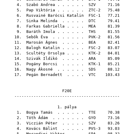
4.
Szabó Andrea
. . . . . .
SZV
71.16
5.
Pap Viktória
. . . . . . ZTC-2 75.48
6.
Rusvainé Barócsi Katalin
FSC-1 77.21
7.
Sinka Melinda
. . . . .
DTC
79.41
8.
Farkas Gabriella
. . . .
MEA
81.39
9.
Baráth Imola
. . . . . .
THS
81.55
10.
Sebők Éva
. . . . . . . PVK-2 81.56
11.
Marosán Ágnes
. . . . .
BEA
82.41
12.
Balogh Katalin
. . . . . FSC-2 83.07
13.
Scultéty Orsolya
. . . . KTK-2 84.01
14.
Szivák Ildikó
. . . . .
ARA
85.09
15.
Pogány Borcsi
. . . . . KTK-1 85.21
16.
Nagy Ákosné
. . . . . .
SDS
88.12
17.
Pegán Bernadett
. . . .
VTC
103.43
F20E
--------------------------------------------
1. pálya
1.
Bogya Tamás
. . . . . .
TTE
70.38
2.
Tóth Ádám
. . . . . . .
GYO
73.16
3.
Viczián Péter
. . . . .
SZV
83.26
4.
Kovács Bálint
. . . . . PVS-3 93.03
5.
Morandini Viktor
. . . .
SPA
98.32