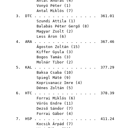
Antal András
(
4
)
Vonyó Péter
(
1
)
Antal Miklós
(
7
)
3.
DTC
. . . . . . . . . . . . . . 361.01
Szundi Attila
(
1
)
Balabás Péter Gergő
(
8
)
Magyar Zsolt
(
2
)
Less Áron
(
6
)
4.
ARA
. . . . . . . . . . . . . . 367.46
Ágoston Zoltán
(
15
)
Kiffer Gyula
(
3
)
Bogos Tamás
(
3
)
Molnár Tibor
(
2
)
5.
KAL
. . . . . . . . . . . . . . 377.29
Baksa Csaba
(
10
)
Spiegl Máté
(
9
)
Koprivanacz Imre
(
4
)
Dénes Zoltán
(
5
)
6.
HTC
. . . . . . . . . . . . . . 378.39
Forrai Miklós
(
6
)
Vörös Endre
(
11
)
Dezső Sándor
(
7
)
Forrai Gábor
(
4
)
7.
HSP
. . . . . . . . . . . . . . 411.24
Kocsik Árpád
(
7
)