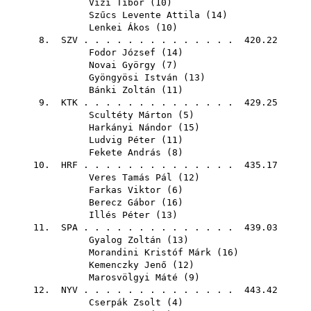
Vizi Tibor
(
10
)
Szűcs Levente Attila
(
14
)
Lenkei Ákos
(
10
)
8.
SZV
. . . . . . . . . . . . . . 420.22
Fodor József
(
14
)
Novai György
(
7
)
Gyöngyösi István
(
13
)
Bánki Zoltán
(
11
)
9.
KTK
. . . . . . . . . . . . . . 429.25
Scultéty Márton
(
5
)
Harkányi Nándor
(
15
)
Ludvig Péter
(
11
)
Fekete András
(
8
)
10.
HRF
. . . . . . . . . . . . . . 435.17
Veres Tamás Pál
(
12
)
Farkas Viktor
(
6
)
Berecz Gábor
(
16
)
Illés Péter
(
13
)
11.
SPA
. . . . . . . . . . . . . . 439.03
Gyalog Zoltán
(
13
)
Morandini Kristóf Márk
(
16
)
Kemenczky Jenő
(
12
)
Marosvölgyi Máté
(
9
)
12.
NYV
. . . . . . . . . . . . . . 443.42
Cserpák Zsolt
(
4
)