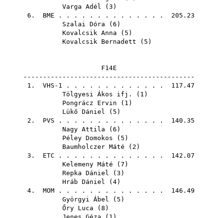
Varga Adél
(
3
)
6.
BME
. . . . . . . . . . . . . . 205.23
Szalai Dóra
(
6
)
Kovalcsik Anna
(
5
)
Kovalcsik Bernadett
(
5
)
F14E
--------------------------------------------
1. VHS-1 . . . . . . . . . . . . . 117.47
Tölgyesi Ákos ifj.
(
1
)
Pongrácz Ervin
(
1
)
Lükő Dániel
(
5
)
2.
PVS
. . . . . . . . . . . . . . 140.35
Nagy Attila
(
6
)
Péley Domokos
(
5
)
Baumholczer Máté
(
2
)
3.
ETC
. . . . . . . . . . . . . . 142.07
Kelemeny Máté
(
7
)
Repka Dániel
(
3
)
Hráb Dániel
(
4
)
4.
MOM
. . . . . . . . . . . . . . 146.49
Györgyi Ábel
(
5
)
Őry Luca
(
8
)
Jenes Géza
(
1
)