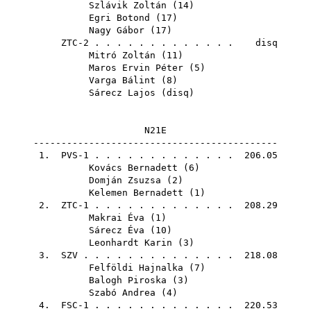
Szlávik Zoltán
(
14
)
Egri Botond
(
17
)
Nagy Gábor
(
17
)
ZTC-2 . . . . . . . . . . . . . disq
Mitró Zoltán
(
11
)
Maros Ervin Péter
(
5
)
Varga Bálint
(
8
)
Sárecz Lajos
(
disq
)
N21E
--------------------------------------------
1. PVS-1 . . . . . . . . . . . . . 206.05
Kovács Bernadett
(
6
)
Domján Zsuzsa
(
2
)
Kelemen Bernadett
(
1
)
2. ZTC-1 . . . . . . . . . . . . . 208.29
Makrai Éva
(
1
)
Sárecz Éva
(
10
)
Leonhardt Karin
(
3
)
3.
SZV
. . . . . . . . . . . . . . 218.08
Felföldi Hajnalka
(
7
)
Balogh Piroska
(
3
)
Szabó Andrea
(
4
)
4. FSC-1 . . . . . . . . . . . . . 220.53