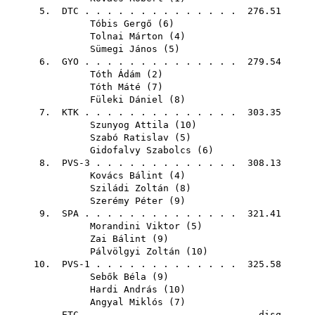
5.
DTC
. . . . . . . . . . . . . . 276.51
Tóbis Gergő
(
6
)
Tolnai Márton
(
4
)
Sümegi János
(
5
)
6.
GYO
. . . . . . . . . . . . . . 279.54
Tóth Ádám
(
2
)
Tóth Máté
(
7
)
Füleki Dániel
(
8
)
7.
KTK
. . . . . . . . . . . . . . 303.35
Szunyog Attila
(
10
)
Szabó Ratislav
(
5
)
Gidofalvy Szabolcs
(
6
)
8. PVS-3 . . . . . . . . . . . . . 308.13
Kovács Bálint
(
4
)
Sziládi Zoltán
(
8
)
Szerémy Péter
(
9
)
9.
SPA
. . . . . . . . . . . . . . 321.41
Morandini Viktor
(
5
)
Zai Bálint
(
9
)
Pálvölgyi Zoltán
(
10
)
10. PVS-1 . . . . . . . . . . . . . 325.58
Sebők Béla
(
9
)
Hardi András
(
10
)
Angyal Miklós
(
7
)
ETC
. . . . . . . . . . . . . . disq