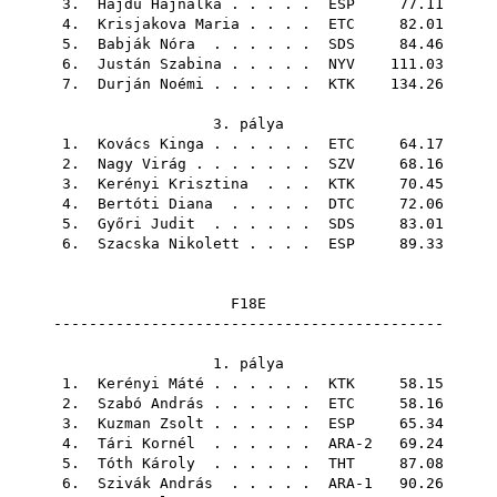
3.
Hajdu Hajnalka
. . . . .
ESP
77.11
4.
Krisjakova Maria
. . . .
ETC
82.01
5.
Babják Nóra
. . . . . .
SDS
84.46
6.
Justán Szabina
. . . . .
NYV
111.03
7.
Durján Noémi
. . . . . .
KTK
134.26
3. pálya
1.
Kovács Kinga
. . . . . .
ETC
64.17
2.
Nagy Virág
. . . . . . .
SZV
68.16
3.
Kerényi Krisztina
. . .
KTK
70.45
4.
Bertóti Diana
. . . . .
DTC
72.06
5.
Győri Judit
. . . . . .
SDS
83.01
6.
Szacska Nikolett
. . . .
ESP
89.33
F18E
--------------------------------------------
1. pálya
1.
Kerényi Máté
. . . . . .
KTK
58.15
2.
Szabó András
. . . . . .
ETC
58.16
3.
Kuzman Zsolt
. . . . . .
ESP
65.34
4.
Tári Kornél
. . . . . . ARA-2 69.24
5.
Tóth Károly
. . . . . .
THT
87.08
6.
Szivák András
. . . . . ARA-1 90.26