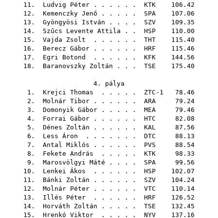
11.
Ludvig Péter
. . . . . .
KTK
106.42
12.
Kemenczky Jenő
. . . . .
SPA
107.06
13.
Gyöngyösi István
. . . .
SZV
109.35
14.
Szűcs Levente Attila
. .
HSP
110.00
15.
Vajda Zsolt
. . . . . .
THT
115.40
16.
Berecz Gábor
. . . . . .
HRF
115.46
17.
Egri Botond
. . . . . .
KFK
144.56
18.
Baranovszky Zoltán
. . .
TSE
175.40
4. pálya
1.
Krejci Thomas
. . . . . ZTC-1 78.46
2.
Molnár Tibor
. . . . . .
ARA
79.24
3.
Domonyik Gábor
. . . . .
MEA
79.46
4.
Forrai Gábor
. . . . . .
HTC
82.08
5.
Dénes Zoltán
. . . . . .
KAL
87.56
6.
Less Áron
. . . . . . .
DTC
88.13
7.
Antal Miklós
. . . . . .
PVS
88.54
8.
Fekete András
. . . . .
KTK
98.33
9.
Marosvölgyi Máté
. . . .
SPA
99.56
10.
Lenkei Ákos
. . . . . .
HSP
102.07
11.
Bánki Zoltán
. . . . . .
SZV
104.24
12.
Molnár Péter
. . . . . .
VTC
110.14
13.
Illés Péter
. . . . . .
HRF
126.52
14.
Horváth Zoltán
. . . . .
TSE
132.45
15.
Hrenkó Viktor
. . . . .
NYV
137.16