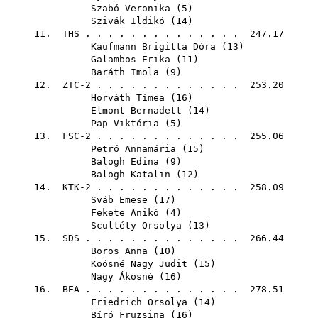
Szabó Veronika
(
5
)
Szivák Ildikó
(
14
)
11.
THS
. . . . . . . . . . . . . . 247.17
Kaufmann Brigitta Dóra
(
13
)
Galambos Erika
(
11
)
Baráth Imola
(
9
)
12. ZTC-2 . . . . . . . . . . . . . 253.20
Horváth Tímea
(
16
)
Elmont Bernadett
(
14
)
Pap Viktória
(
5
)
13. FSC-2 . . . . . . . . . . . . . 255.06
Petró Annamária
(
15
)
Balogh Edina
(
9
)
Balogh Katalin
(
12
)
14. KTK-2 . . . . . . . . . . . . . 258.09
Sváb Emese
(
17
)
Fekete Anikó
(
4
)
Scultéty Orsolya
(
13
)
15.
SDS
. . . . . . . . . . . . . . 266.44
Boros Anna
(
10
)
Koósné Nagy Judit
(
15
)
Nagy Ákosné
(
16
)
16.
BEA
. . . . . . . . . . . . . . 278.51
Friedrich Orsolya
(
14
)
Bíró Fruzsina
(
16
)