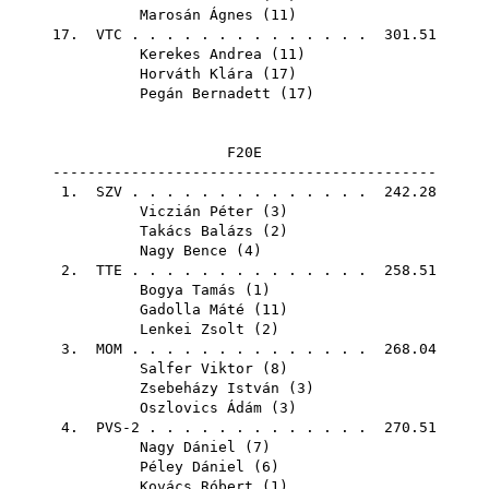
Marosán Ágnes
(
11
)
17.
VTC
. . . . . . . . . . . . . . 301.51
Kerekes Andrea
(
11
)
Horváth Klára
(
17
)
Pegán Bernadett
(
17
)
F20E
--------------------------------------------
1.
SZV
. . . . . . . . . . . . . . 242.28
Viczián Péter
(
3
)
Takács Balázs
(
2
)
Nagy Bence
(
4
)
2.
TTE
. . . . . . . . . . . . . . 258.51
Bogya Tamás
(
1
)
Gadolla Máté
(
11
)
Lenkei Zsolt
(
2
)
3.
MOM
. . . . . . . . . . . . . . 268.04
Salfer Viktor
(
8
)
Zsebeházy István
(
3
)
Oszlovics Ádám
(
3
)
4. PVS-2 . . . . . . . . . . . . . 270.51
Nagy Dániel
(
7
)
Péley Dániel
(
6
)
Kovács Róbert
(
1
)