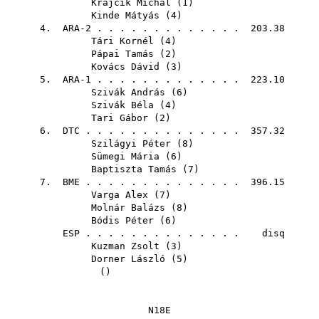
Krajcik Michal
(
1
)
Kinde Mátyás
(
4
)
4. ARA-2 . . . . . . . . . . . . . 203.38
Tári Kornél
(
4
)
Pápai Tamás
(
2
)
Kovács Dávid
(
3
)
5. ARA-1 . . . . . . . . . . . . . 223.10
Szivák András
(
6
)
Szivák Béla
(
4
)
Tari Gábor
(
2
)
6.
DTC
. . . . . . . . . . . . . . 357.32
Szilágyi Péter
(
8
)
Sümegi Mária
(
6
)
Baptiszta Tamás
(
7
)
7.
BME
. . . . . . . . . . . . . . 396.15
Varga Alex
(
7
)
Molnár Balázs
(
8
)
Bódis Péter
(
6
)
ESP
. . . . . . . . . . . . . . disq
Kuzman Zsolt
(
3
)
Dorner László
(
5
)
()
N18E