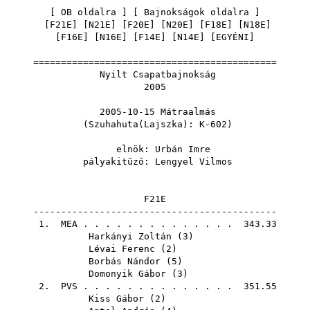
[
OB oldalra
] [
Bajnokságok oldalra
]
[
F21E
] [
N21E
] [
F20E
] [
N20E
] [
F18E
] [
N18E
]
[
F16E
] [
N16E
] [
F14E
] [
N14E
] [
EGYÉNI
]
============================================
Nyilt Csapatbajnokság
2005
2005-10-15 Mátraalmás
(Szuhahuta(Lajszka): K-602)
elnök:
Urbán Imre
pályakitűző:
Lengyel Vilmos
F21E
--------------------------------------------
1.
MEA
. . . . . . . . . . . . . . 343.33
Harkányi Zoltán
(
3
)
Lévai Ferenc
(
2
)
Borbás Nándor
(
5
)
Domonyik Gábor
(
3
)
2.
PVS
. . . . . . . . . . . . . . 351.55
Kiss Gábor
(
2
)