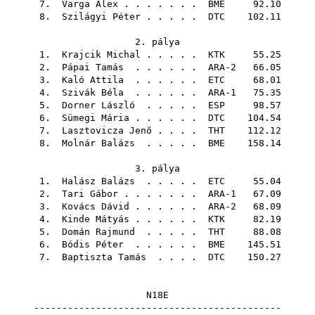
7.
Varga Alex
. . . . . . .
BME
92.10
8.
Szilágyi Péter
. . . . .
DTC
102.11
2. pálya
1.
Krajcik Michal
. . . . .
KTK
55.25
2.
Pápai Tamás
. . . . . . ARA-2 66.05
3.
Kaló Attila
. . . . . .
ETC
68.01
4.
Szivák Béla
. . . . . . ARA-1 75.35
5.
Dorner László
. . . . .
ESP
98.57
6.
Sümegi Mária
. . . . . .
DTC
104.54
7.
Lasztovicza Jenő
. . . .
THT
112.12
8.
Molnár Balázs
. . . . .
BME
158.14
3. pálya
1.
Halász Balázs
. . . . .
ETC
55.04
2.
Tari Gábor
. . . . . . . ARA-1 67.09
3.
Kovács Dávid
. . . . . . ARA-2 68.09
4.
Kinde Mátyás
. . . . . .
KTK
82.19
5.
Domán Rajmund
. . . . .
THT
88.08
6.
Bódis Péter
. . . . . .
BME
145.51
7.
Baptiszta Tamás
. . . .
DTC
150.27
N18E
--------------------------------------------