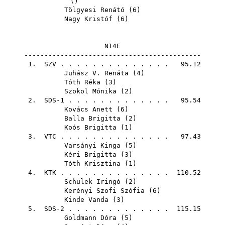
()
Tölgyesi Renátó
(
6
)
Nagy Kristóf
(
6
)
N14E
--------------------------------------------
1.
SZV
. . . . . . . . . . . . . . 95.12
Juhász V. Renáta
(
4
)
Tóth Réka
(
3
)
Szokol Mónika
(
2
)
2. SDS-1 . . . . . . . . . . . . . 95.54
Kovács Anett
(
6
)
Balla Brigitta
(
2
)
Koós Brigitta
(
1
)
3.
VTC
. . . . . . . . . . . . . . 97.43
Varsányi Kinga
(
5
)
Kéri Brigitta
(
3
)
Tóth Krisztina
(
1
)
4.
KTK
. . . . . . . . . . . . . . 110.52
Schulek Iringó
(
2
)
Kerényi Szofi Szófia
(
6
)
Kinde Vanda
(
3
)
5. SDS-2 . . . . . . . . . . . . . 115.15
Goldmann Dóra
(
5
)