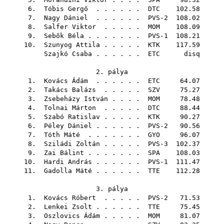
6.
Tóbis Gergő
. . . . . .
DTC
102.58
7.
Nagy Dániel
. . . . . . PVS-2 108.02
8.
Salfer Viktor
. . . . .
MOM
108.09
9.
Sebők Béla
. . . . . . . PVS-1 108.21
10.
Szunyog Attila
. . . . .
KTK
117.59
Szajkó Csaba
. . . . . .
ETC
disq
2. pálya
1.
Kovács Ádám
. . . . . .
ETC
64.07
2.
Takács Balázs
. . . . .
SZV
75.27
3.
Zsebeházy István
. . . .
MOM
78.48
4.
Tolnai Márton
. . . . .
DTC
88.44
5.
Szabó Ratislav
. . . . .
KTK
90.27
6.
Péley Dániel
. . . . . . PVS-2 90.56
7.
Tóth Máté
. . . . . . .
GYO
96.07
8.
Sziládi Zoltán
. . . . . PVS-3 102.37
9.
Zai Bálint
. . . . . . .
SPA
108.03
10.
Hardi András
. . . . . . PVS-1 111.47
11.
Gadolla Máté
. . . . . .
TTE
112.28
3. pálya
1.
Kovács Róbert
. . . . . PVS-2 71.53
2.
Lenkei Zsolt
. . . . . .
TTE
75.45
3.
Oszlovics Ádám
. . . . .
MOM
81.07