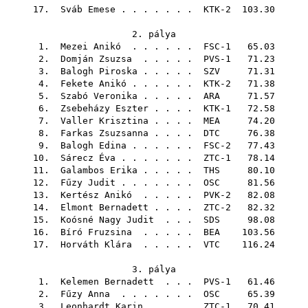
17.
Sváb Emese
. . . . . . . KTK-2 103.30
2. pálya
1.
Mezei Anikó
. . . . . . FSC-1 65.03
2.
Domján Zsuzsa
. . . . . PVS-1 71.23
3.
Balogh Piroska
. . . . .
SZV
71.31
4.
Fekete Anikó
. . . . . . KTK-2 71.38
5.
Szabó Veronika
. . . . .
ARA
71.57
6.
Zsebeházy Eszter
. . . . KTK-1 72.58
7.
Valler Krisztina
. . . .
MEA
74.20
8.
Farkas Zsuzsanna
. . . .
DTC
76.38
9.
Balogh Edina
. . . . . . FSC-2 77.43
10.
Sárecz Éva
. . . . . . . ZTC-1 78.14
11.
Galambos Erika
. . . . .
THS
80.10
12.
Fűzy Judit
. . . . . . .
OSC
81.56
13.
Kertész Anikó
. . . . . PVK-2 82.08
14.
Elmont Bernadett
. . . . ZTC-2 82.32
15.
Koósné Nagy Judit
. . .
SDS
98.08
16.
Bíró Fruzsina
. . . . .
BEA
103.56
17.
Horváth Klára
. . . . .
VTC
116.24
3. pálya
1.
Kelemen Bernadett
. . . PVS-1 61.46
2.
Fűzy Anna
. . . . . . .
OSC
65.39
3.
Leonhardt Karin
. . . . ZTC-1 70.41