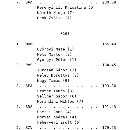
7.
SPA
. . . . . . . . . . . . . . 280.59
Kerényi II. Krisztina
(
6
)
Németh Kinga
(
7
)
Henk Zsófia
(
7
)
F16E
--------------------------------------------
1.
MOM
. . . . . . . . . . . . . . 165.40
Györgyi Máté
(
1
)
Mets Márton
(
2
)
Györgyi Péter
(
1
)
2. PVS-1 . . . . . . . . . . . . . 184.45
Turcsán Gábor
(
2
)
Péley Dorottya
(
3
)
Nagy Tamás
(
9
)
3.
SPA
. . . . . . . . . . . . . . 193.36
Fráter Tamás
(
3
)
Vellner Gábor
(
6
)
Morandini Miklós
(
7
)
4.
SDS
. . . . . . . . . . . . . . 191.43
Cserki Soma
(
4
)
Morvai András
(
4
)
Fehérvéri Zsolt
(
6
)
5.
SZV
. . . . . . . . . . . . . . 179.23