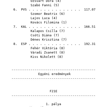
Ozsvárt Dóra
(
4
)
Szabó Fanni
(
5
)
6.
PVS
. . . . . . . . . . . . . . 117.07
Szomor Beatrix
(
6
)
Lajos Luca
(
4
)
Kovács Filomina
(
1
)
7.
KAL
. . . . . . . . . . . . . . 166.51
Kalapos Csilla
(
7
)
Csóti Diána
(
7
)
Dénes Krisztina
(
7
)
8.
ESP
. . . . . . . . . . . . . . 192.31
Fehér Viktória
(
8
)
Váradi Zsanett
(
8
)
Kiss Nikolett
(
8
)
--------------------------------------------
Egyéni eredmények
--------------------------------------------
F21E
--------------------------------------------
1. pálya