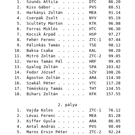
1.
Szundi Attila
. . . . .
DTC
86.20
2.
Kiss Gábor
. . . . . . .
PVS
88.51
3.
Harkányi Zoltán
. . . .
MEA
91.14
4.
Cserpák Zsolt
. . . . .
NYV
95.19
5.
Scultéty Márton
. . . .
KTK
96.08
6.
Forrai Miklós
. . . . .
HTC
96.30
7.
Kocsik Árpád
. . . . . .
HSP
97.27
8.
Fehér Ferenc
. . . . . . ZTC-1 97.44
9.
Pálinkás Tamás
. . . . .
TSE
98.12
10.
Baksa Csaba
. . . . . .
KAL
98.20
11.
Mitró Zoltán
. . . . . . ZTC-2 99.05
12.
Veres Tamás Pál
. . . .
HRF
99.45
13.
Gyalog Zoltán
. . . . .
SPA
103.42
14.
Fodor József
. . . . . .
SZV
108.26
15.
Ágoston Zoltán
. . . . .
ARA
114.30
16.
Szakál Péter
. . . . . .
VTC
117.28
17.
Tömösközy Tamás
. . . .
THT
134.55
18.
Bihari Zoltán
. . . . .
KFK
157.55
2. pálya
1.
Vajda Kolos
. . . . . . ZTC-1 76.12
2.
Lévai Ferenc
. . . . . .
MEA
81.28
3.
Kiffer Gyula
. . . . . .
ARA
86.05
4.
Antal András
. . . . . .
PVS
90.49
5.
Maros Ervin Péter
. . . ZTC-2 92.24