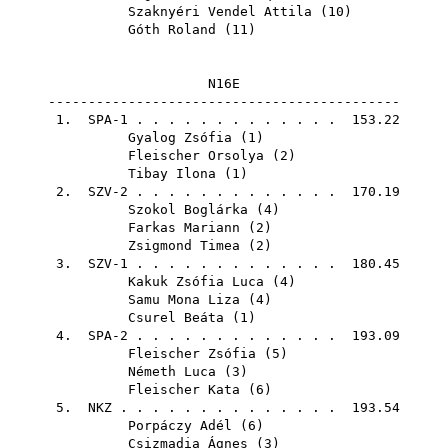
Szaknyéri Vendel Attila
(
10
)
Góth Roland
(
11
)
N16E
--------------------------------------------
1. SPA-1 . . . . . . . . . . . . . 153.22
Gyalog Zsófia
(
1
)
Fleischer Orsolya
(
2
)
Tibay Ilona
(
1
)
2. SZV-2 . . . . . . . . . . . . . 170.19
Szokol Boglárka
(
4
)
Farkas Mariann
(
2
)
Zsigmond Timea
(
2
)
3. SZV-1 . . . . . . . . . . . . . 180.45
Kakuk Zsófia Luca
(
4
)
Samu Mona Liza
(
4
)
Csurel Beáta
(
1
)
4. SPA-2 . . . . . . . . . . . . . 193.09
Fleischer Zsófia
(
5
)
Németh Luca
(
3
)
Fleischer Kata
(
6
)
5.
NKZ
. . . . . . . . . . . . . . 193.54
Porpáczy Adél
(
6
)
Csizmadia Ágnes
(
3
)