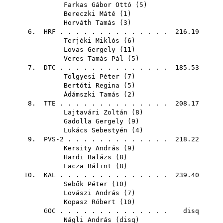
Farkas Gábor Ottó
(
5
)
Bereczki Máté
(
1
)
Horváth Tamás
(
3
)
6.
HRF
. . . . . . . . . . . . . . 216.19
Terjéki Miklós
(
6
)
Lovas Gergely
(
11
)
Veres Tamás Pál
(
5
)
7.
DTC
. . . . . . . . . . . . . . 185.53
Tölgyesi Péter
(
7
)
Bertóti Regina
(
5
)
Ádámszki Tamás
(
2
)
8.
TTE
. . . . . . . . . . . . . . 208.17
Lajtavári Zoltán
(
8
)
Gadolla Gergely
(
9
)
Lukács Sebestyén
(
4
)
9. PVS-2 . . . . . . . . . . . . . 218.22
Kersity András
(
9
)
Hardi Balázs
(
8
)
Lacza Bálint
(
8
)
10.
KAL
. . . . . . . . . . . . . . 239.40
Sebők Péter
(
10
)
Lovászi András
(
7
)
Kopasz Róbert
(
10
)
GOC
. . . . . . . . . . . . . . disq
Nágli András
(
disq
)