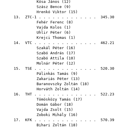
Kósa János
(
12
)
Szász Bence
(
9
)
Hrenkó Viktor
(
15
)
13. ZTC-1 . . . . . . . . . . . . . 345.30
Fehér Ferenc
(
8
)
Vajda Kolos
(
1
)
Uhlir Péter
(
6
)
Krejci Thomas
(
1
)
14.
VTC
. . . . . . . . . . . . . . 462.21
Szakál Péter
(
16
)
Szabó András
(
17
)
Szabó Attila
(
10
)
Molnár Péter
(
12
)
15.
TSE
. . . . . . . . . . . . . . 520.30
Pálinkás Tamás
(
9
)
Zakariás Péter
(
13
)
Baranovszky Zoltán
(
18
)
Horváth Zoltán
(
14
)
16.
THT
. . . . . . . . . . . . . . 522.23
Tömösközy Tamás
(
17
)
Domán Gábor
(
18
)
Vajda Zsolt
(
15
)
Zoboki Mihály
(
16
)
17.
KFK
. . . . . . . . . . . . . . 570.39
Bihari Zoltán
(
18
)