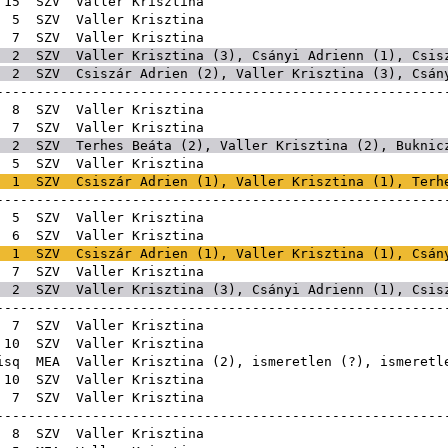
E
15
SZV
Valler Kris
E
5
SZV
Valler Kris
E
7
SZV
Valler Kris
2
SZV
Valler Krisztina (
3
),
Csányi Adrienn
(
1
),
Csis
2
SZV
Csiszár Adrien
(
2
), Valler Krisztina (
3
),
Csán
------------------------------------------------------
E
8
SZV
Valler Kris
E
7
SZV
Valler Kris
2
SZV
Terhes Beáta
(
2
), Valler Krisztina (
2
),
Buknic
E
5
SZV
Valler Kris
1
SZV
Csiszár Adrien
(
1
), Valler Krisztina (
1
),
Terh
------------------------------------------------------
E
5
SZV
Valler Kris
E
6
SZV
Valler Kris
1
SZV
Csiszár Adrien
(
1
), Valler Krisztina (
1
),
Csán
E
7
SZV
Valler Kris
2
SZV
Valler Krisztina (
3
),
Csányi Adrienn
(
1
),
Csis
------------------------------------------------------
E
7
SZV
Valler Kris
E
10
SZV
Valler Kris
isq
MEA
Valler Krisztina (
2
), ismeretlen (?),
E
10
SZV
Valler Kris
E
7
SZV
Valler Kris
------------------------------------------------------
E
8
SZV
Valler Kris