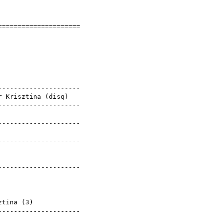
]
======================
tina
3
yek
----------------------
r Krisztina (
disq
)
----------------------
ztina
----------------------
ztina
----------------------
ztina
ztina
----------------------
ztina
ztina
ztina
ztina (
3
)
----------------------