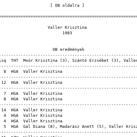
[
OB oldalra
======================================================
ler Krisz
198
 eredmén
------------------------------------------------------
isq
THT
Moór Krisztina
(
3
),
Szántó Erzsébet
(
3
), Valle
------------------------------------------------------
E
8
HGA
Valler Kris
------------------------------------------------------
E
12
HGA
Valler Kris
------------------------------------------------------
E
7
HGA
Valler Kris
E
8
HGA
Valler Kris
------------------------------------------------------
E
14
HGA
Valler Kris
E
4
HGA
Valler Kris
E
4
HGA
Valler Kris
E
5
HGA
Gál Diana
(
8
),
Madarász Anett
(
5
), Valler Kris
------------------------------------------------------