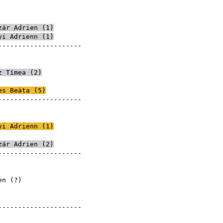
ztina
ztina
ztina
zár Adrien
(
1
)
yi Adrienn
(
1
)
----------------------
ztina
ztina
z Tímea
(
2
)
ztina
es Beáta
(
5
)
----------------------
ztina
ztina
yi Adrienn
(
1
)
ztina
zár Adrien
(
2
)
----------------------
ztina
ztina
 ismeretlen (?)
ztina
ztina
----------------------
ztina