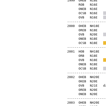
1999
OHEB
N18
ROB
N16
ONEB
N16
OCSB
N16E
OVB
N16E
---------------------
2000
OHEB
NH18
OREB
N18
OVB
N20E
ONEB
N18
OCSB
N18E
---------------------
2001
HOB
NH18
ORB
N18
OVB
N18E
ONEB
N18
OCSB
N18E
---------------------
2002
OHEB
NH20
OKEB
N20
OVB
N21E
d
OREB
N20
ONEB
N20
---------------------
2003
OHEB
NH20