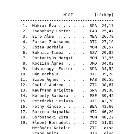
N18E [
térkép
]
---------------------------------------
1.
Makrai Éva
. . . . . .
SPA
24,17
2.
Zsebeházy Eszter
. . .
FAB
25,47
3.
Bíró Alma
. . . . . .
MEA
26,78
4.
Farkas Zsuzsanna
. . .
DTC
27,10
5.
Józsa Borbála
. . . .
MOM
28,57
6.
Buknicz Tímea
. . . .
SZV
29,82
7.
Pattantyús Margit
. .
MOM
32,95
8.
Kóczián Ágnes
. . . .
JMD
34,02
9.
Udvarnagyi Eszter
. .
SPA
34,52
10.
Bán Borbála
. . . . .
HTC
35,28
11.
Szabó Ágnes
. . . . .
FAB
36,55
12.
Csalló Andrea
. . . .
ZTC
38,87
13.
Kaufmann Brigitta
. .
SPA
39,30
14.
Korbély Barbara
. . .
PSE
39,42
15.
Petróczki Szilvia
. .
HTC
42,70
16.
Fothy Kincső
. . . . .
BEA
43,60
17.
Baricsa Hajnalka
. . .
HTC
46,20
18.
Borosznoki Zita
. . .
MOM
48,22
19.
Elmont Bernadett
. . .
ZTC
51,05
Mezővári Katalin
. . .
ZTC
disq
Szabó Anita
. . . . .
DIS
disq