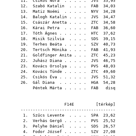
11.
Csikós Nóra
. . . . .
JVS
33,95
12.
Szabó Katalin
. . . .
FAB
34,03
13.
Matiz Noémi
. . . . .
NYV
34,28
14.
Balogh Katalin
. . . .
JVS
34,47
15.
Császár Anetta
. . . .
ZTC
34,58
16.
Kárai Petra
. . . . .
FAB
36,60
17.
Tóth Ágnes
. . . . . .
HTC
37,62
18.
Misik Szilvia
. . . .
SDS
39,15
19.
Terhes Beáta
. . . . .
SZV
40,73
20.
Tertsch Mónika
. . . .
FAB
41,93
21.
Goldfinger Anita
. . .
ZTC
45,23
22.
Juhász Diana
. . . . .
JVS
46,75
23.
Kovács Orsolya
. . . .
PVS
48,03
24.
Kovács Tünde
. . . . .
ZTC
49,60
25.
Csikós Éva
. . . . . .
JVS
51,32
26.
Gál Diana
. . . . . .
HGA
54,28
Péntek Márta
. . . . .
FAB
disq
F14E [
térkép
]
---------------------------------------
1.
Szűcs Levente
. . . .
SPA
23,62
2.
Verhás Gergő
. . . . .
PVS
25,52
3.
Pelyhe Dániel
. . . .
SDS
26,57
4.
Fodor József
. . . . .
SZV
27,08