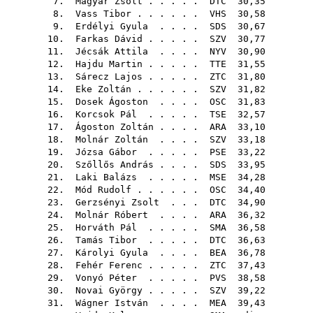
7.
Magyar Zsolt
. . . . .
DTC
30,35
8.
Vass Tibor
. . . . . .
VHS
30,58
9.
Erdélyi Gyula
. . . .
SDS
30,67
10.
Farkas Dávid
. . . . .
SZV
30,77
11.
Jécsák Attila
. . . .
NYV
30,90
12.
Hajdu Martin
. . . . .
TTE
31,55
13.
Sárecz Lajos
. . . . .
ZTC
31,80
14.
Eke Zoltán
. . . . . .
SZV
31,82
15.
Dosek Ágoston
. . . .
OSC
31,83
16.
Korcsok Pál
. . . . .
TSE
32,57
17.
Ágoston Zoltán
. . . .
ARA
33,10
18.
Molnár Zoltán
. . . .
SZV
33,18
19.
Józsa Gábor
. . . . .
PSE
33,22
20.
Szőllős András
. . . .
SDS
33,95
21.
Laki Balázs
. . . . .
MSE
34,28
22.
Mód Rudolf
. . . . . .
OSC
34,40
23.
Gerzsényi Zsolt
. . .
DTC
34,90
24.
Molnár Róbert
. . . .
ARA
36,32
25.
Horváth Pál
. . . . .
SMA
36,58
26.
Tamás Tibor
. . . . .
DTC
36,63
27.
Károlyi Gyula
. . . .
BEA
36,78
28.
Fehér Ferenc
. . . . .
ZTC
37,43
29.
Vonyó Péter
. . . . .
PVS
38,58
30.
Novai György
. . . . .
SZV
39,22
31.
Wágner István
. . . .
MEA
39,43