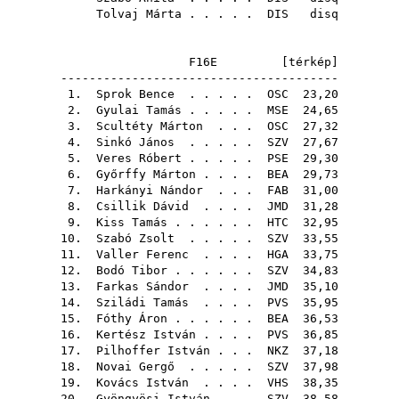
Tolvaj Márta
. . . . .
DIS
disq
F16E [
térkép
]
---------------------------------------
1.
Sprok Bence
. . . . .
OSC
23,20
2.
Gyulai Tamás
. . . . .
MSE
24,65
3.
Scultéty Márton
. . .
OSC
27,32
4.
Sinkó János
. . . . .
SZV
27,67
5.
Veres Róbert
. . . . .
PSE
29,30
6.
Győrffy Márton
. . . .
BEA
29,73
7.
Harkányi Nándor
. . .
FAB
31,00
8.
Csillik Dávid
. . . .
JMD
31,28
9.
Kiss Tamás
. . . . . .
HTC
32,95
10.
Szabó Zsolt
. . . . .
SZV
33,55
11.
Valler Ferenc
. . . .
HGA
33,75
12.
Bodó Tibor
. . . . . .
SZV
34,83
13.
Farkas Sándor
. . . .
JMD
35,10
14.
Sziládi Tamás
. . . .
PVS
35,95
15.
Fóthy Áron
. . . . . .
BEA
36,53
16.
Kertész István
. . . .
PVS
36,85
17.
Pilhoffer István
. . .
NKZ
37,18
18.
Novai Gergő
. . . . .
SZV
37,98
19.
Kovács István
. . . .
VHS
38,35
20.
Gyöngyösi István
. . .
SZV
38,58