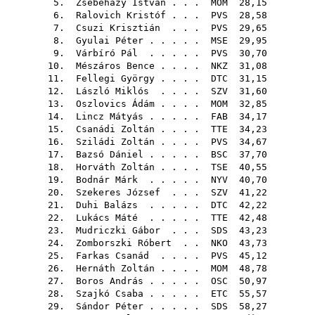
5.
Zsebeházy István
. . .
MOM
28,15
6.
Ralovich Kristóf
. . .
PVS
28,58
7.
Csuzi Krisztián
. . .
PVS
29,65
8.
Gyulai Péter
. . . . .
MSE
29,95
9.
Várbíró Pál
. . . . .
PVS
30,70
10.
Mészáros Bence
. . . .
NKZ
31,08
11.
Fellegi György
. . . .
DTC
31,15
12.
László Miklós
. . . .
SZV
31,60
13.
Oszlovics Ádám
. . . .
MOM
32,85
14.
Lincz Mátyás
. . . . .
FAB
34,17
15.
Csanádi Zoltán
. . . .
TTE
34,23
16.
Sziládi Zoltán
. . . .
PVS
34,67
17.
Bazsó Dániel
. . . . .
BSC
37,70
18.
Horváth Zoltán
. . . .
TSE
40,55
19.
Bodnár Márk
. . . . .
NYV
40,70
20.
Szekeres József
. . .
SZV
41,22
21.
Duhi Balázs
. . . . .
DTC
42,22
22.
Lukács Máté
. . . . .
TTE
42,48
23.
Mudriczki Gábor
. . .
SDS
43,23
24.
Zomborszki Róbert
. .
NKO
43,73
25.
Farkas Csanád
. . . .
PVS
45,12
26.
Hernáth Zoltán
. . . .
MOM
48,78
27.
Boros András
. . . . .
OSC
50,97
28.
Szajkó Csaba
. . . . .
ETC
55,57
29.
Sándor Péter
. . . . .
SDS
58,27