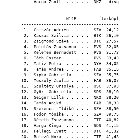
Varga Zsolt
. . . . .
NKZ
disq
N14E [
térkép
]
---------------------------------------
1.
Csiszár Adrien
. . . .
SZV
24,12
2.
Kaszás Szilvia
. . . .
BTK
26,10
3.
Zsigmond Száva
. . . .
DTC
27,57
4.
Palotás Zsuzsanna
. .
PVS
32,05
5.
Kelemen Bernadett
. .
PVS
31,73
6.
Tóth Eszter
. . . . .
PVS
33,43
7.
Matiz Petra
. . . . .
NYV
34,05
8.
Tamás Andrea
. . . . .
FAB
35,15
9.
Sipka Gabriella
. . .
SZV
35,75
10.
Mészöly Zsófia
. . . .
FAB
36,07
11.
Scultéty Orsolya
. . .
OSC
37,93
12.
Győri Gabriella
. . .
SDS
38,10
13.
Geiger Lilla
. . . . .
NKO
38,20
14.
Tamás Anikó
. . . . .
FAB
38,33
15.
Szerencsi Ildikó
. . .
SZV
38,50
16.
Fodor Mónika
. . . . .
SZV
39,75
17.
Németh Zsuzsanna
. . .
TTE
40,82
18.
Varga Kinga
. . . . .
SDS
41,15
19.
Fellegi Ivett
. . . .
DTC
41,32
20.
Balczó Nóra
. . . . .
TTE
41,43