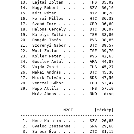
13.
Lajtai Zoltán
. . . .
THS
35,92
14.
Nagy Róbert
. . . . .
SZV
36,10
15.
Kéri Péter
. . . . . .
NYV
36,28
16.
Forrai Miklós
. . . .
HTC
36,33
17.
Szabó Imre
. . . . . .
CBD
36,60
18.
Halona Gergely
. . . .
DTC
36,97
19.
Károlyi Zoltán
. . . .
TSE
38,80
20.
Domján Tamás
. . . . .
PVS
38,85
21.
Szörényi Gábor
. . . .
DTC
39,57
22.
Wolf Zoltán
. . . . .
TSE
39,70
23.
Koller Péter
. . . . .
PVS
42,63
24.
Guszlev Antal
. . . .
ARA
44,87
25.
Vajda Zsolt
. . . . .
THS
45,27
26.
Makai András
. . . . .
DTC
45,30
27.
Misik István
. . . . .
SDS
47,50
28.
Venczel Gábor
. . . .
CBD
53,47
29.
Papp Attila
. . . . .
THS
57,10
Mráz János
. . . . . .
NKO
disq
N20E [
térkép
]
---------------------------------------
1.
Hecz Katalin
. . . . .
SZV
26,85
2.
Gyalog Zsuzsanna
. . .
SPA
29,68
3.
Sárecz Éva
. . . . . .
ZTC
31,15