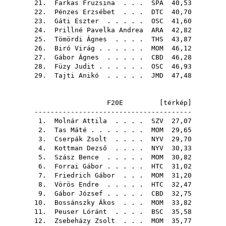
21.
Farkas Fruzsina
. . .
SPA
40,53
22.
Pénzes Erzsébet
. . .
DTC
40,70
23.
Gáti Eszter
. . . . .
OSC
41,60
24.
Prillné Pavelka Andrea
ARA
42,82
25.
Tömördi Ágnes
. . . .
THS
43,87
26.
Biró Virág
. . . . . .
MOM
46,12
27.
Gábor Ágnes
. . . . .
CBD
46,28
28.
Füzy Judit
. . . . . .
OSC
46,93
29.
Tajti Anikó
. . . . .
JMD
47,48
F20E [
térkép
]
---------------------------------------
1.
Molnár Attila
. . . .
SZV
27,07
2.
Tas Máté
. . . . . . .
MOM
29,65
3.
Cserpák Zsolt
. . . .
NYV
29,70
4.
Kottman Dezső
. . . .
NYV
30,33
5.
Szász Bence
. . . . .
MOM
30,82
6.
Forrai Gábor
. . . . .
HTC
31,02
7.
Friedrich Gábor
. . .
MOM
31,20
8.
Vörös Endre
. . . . .
HTC
32,47
9.
Gábor József
. . . . .
CBD
32,75
10.
Bossánszky Ákos
. . .
MOM
33,82
11.
Peuser Lóránt
. . . .
BSC
35,58
12.
Zsebeházy Zsolt
. . .
MOM
35,77