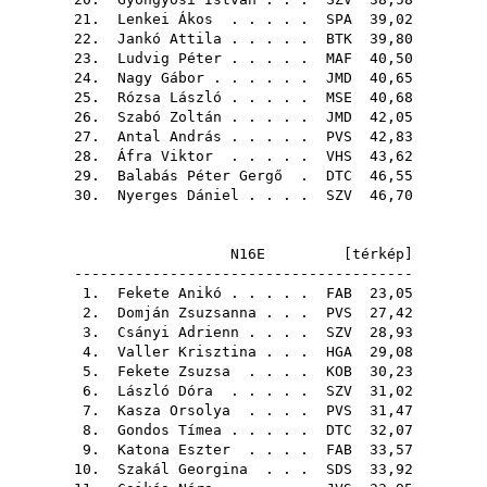
21.
Lenkei Ákos
. . . . .
SPA
39,02
22.
Jankó Attila
. . . . .
BTK
39,80
23.
Ludvig Péter
. . . . .
MAF
40,50
24.
Nagy Gábor
. . . . . .
JMD
40,65
25.
Rózsa László
. . . . .
MSE
40,68
26.
Szabó Zoltán
. . . . .
JMD
42,05
27.
Antal András
. . . . .
PVS
42,83
28.
Áfra Viktor
. . . . .
VHS
43,62
29.
Balabás Péter Gergő
.
DTC
46,55
30.
Nyerges Dániel
. . . .
SZV
46,70
N16E [
térkép
]
---------------------------------------
1.
Fekete Anikó
. . . . .
FAB
23,05
2.
Domján Zsuzsanna
. . .
PVS
27,42
3.
Csányi Adrienn
. . . .
SZV
28,93
4.
Valler Krisztina
. . .
HGA
29,08
5.
Fekete Zsuzsa
. . . .
KOB
30,23
6.
László Dóra
. . . . .
SZV
31,02
7.
Kasza Orsolya
. . . .
PVS
31,47
8.
Gondos Tímea
. . . . .
DTC
32,07
9.
Katona Eszter
. . . .
FAB
33,57
10.
Szakál Georgina
. . .
SDS
33,92