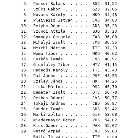
6.
Peuser Balázs
. . . .
BSC
31,52
7.
Szűcs Gábor
. . . . .
SZV
32,05
8.
Kovács Károly
. . . .
NKO
34,48
9.
Pleiveisz István
. . .
JVS
34,83
10.
Pelyhe Dénes
. . . . .
SDS
35,23
11.
Szundi Attila
. . . .
BJG
35,23
12.
Somogyi Gergely
. . .
FAB
36,08
13.
Mihályi Zsolt
. . . .
JMD
36,55
14.
Meichl Márton
. . . .
TTE
37,33
15.
Homa Tibor
. . . . . .
NKO
40,62
16.
Csikós Tamás
. . . . .
JVS
40,97
17.
Gidófalvy Tibor
. . .
NYV
41,15
18.
Hegedűs Károly
. . . .
TTE
43,43
19.
Pál János
. . . . . .
PSE
43,55
20.
Szalay János
. . . . .
HRF
44,25
21.
Liska Márton
. . . . .
OSC
45,70
22.
Demeter Zsolt
. . . .
DTC
50,70
23.
Pethes Róbert
. . . .
JVS
50,77
24.
Tokaji András
. . . .
CBD
50,87
25.
Sándor Tamás
. . . . .
SDS
53,42
26.
Márki Zoltán
. . . . .
DIS
53,68
27.
Niedermayer Péter
. .
VHS
54,02
28.
Kiss Gábor
. . . . . .
PAK
55,02
29.
Petró Árpád
. . . . .
JVS
59,63
Batta István
. . . . .
TTE
disq