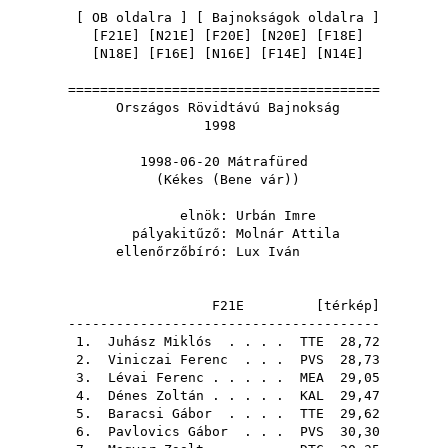
[
OB oldalra
] [
Bajnokságok oldalra
]
[
F21E
] [
N21E
] [
F20E
] [
N20E
] [
F18E
]
[
N18E
] [
F16E
] [
N16E
] [
F14E
] [
N14E
]
=======================================
Országos Rövidtávú Bajnokság
1998
1998-06-20 Mátrafüred
(Kékes (Bene vár))
elnök:
Urbán Imre
pályakitűző:
Molnár Attila
ellenőrzőbíró:
Lux Iván
F21E [
térkép
]
---------------------------------------
1.
Juhász Miklós
. . . .
TTE
28,72
2.
Viniczai Ferenc
. . .
PVS
28,73
3.
Lévai Ferenc
. . . . .
MEA
29,05
4.
Dénes Zoltán
. . . . .
KAL
29,47
5.
Baracsi Gábor
. . . .
TTE
29,62
6.
Pavlovics Gábor
. . .
PVS
30,30