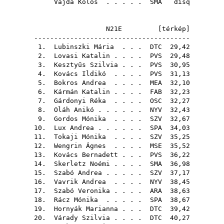
Vajda Kolos
. . . . .
SMA
disq
N21E [
térkép
]
---------------------------------------
1.
Lubinszki Mária
. . .
DTC
29,42
2.
Lovasi Katalin
. . . .
PVS
29,48
3.
Kesztyűs Szilvia
. . .
PVS
30,95
4.
Kovács Ildikó
. . . .
PVS
31,13
5.
Bokros Andrea
. . . .
MEA
32,10
6.
Kármán Katalin
. . . .
FAB
32,23
7.
Gárdonyi Réka
. . . .
OSC
32,27
8.
Oláh Anikó
. . . . . .
NYV
32,43
9.
Gordos Mónika
. . . .
SZV
32,67
10.
Lux Andrea
. . . . . .
SPA
34,03
11.
Tokaji Mónika
. . . .
SZV
35,25
12.
Wengrin Ágnes
. . . .
MSE
35,52
13.
Kovács Bernadett
. . .
PVS
36,22
14.
Skerletz Noémi
. . . .
SMA
36,98
15.
Szabó Andrea
. . . . .
SZV
37,17
16.
Vavrik Andrea
. . . .
NYV
38,45
17.
Szabó Veronika
. . . .
ARA
38,63
18.
Rácz Mónika
. . . . .
SPA
38,67
19.
Hornyák Marianna
. . .
DTC
39,42
20.
Várady Szilvia
. . . .
DTC
40,27