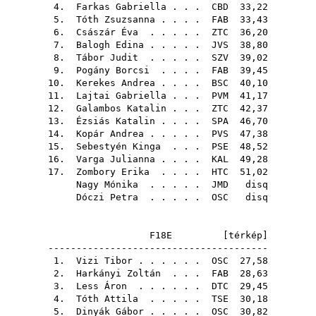
4.
Farkas Gabriella
. . .
CBD
33,22
5.
Tóth Zsuzsanna
. . . .
FAB
33,43
6.
Császár Éva
. . . . .
ZTC
36,20
7.
Balogh Edina
. . . . .
JVS
38,80
8.
Tábor Judit
. . . . .
SZV
39,02
9.
Pogány Borcsi
. . . .
FAB
39,45
10.
Kerekes Andrea
. . . .
BSC
40,10
11.
Lajtai Gabriella
. . .
PVM
41,17
12.
Galambos Katalin
. . .
ZTC
42,37
13.
Ézsiás Katalin
. . . .
SPA
46,70
14.
Kopár Andrea
. . . . .
PVS
47,38
15.
Sebestyén Kinga
. . .
PSE
48,52
16.
Varga Julianna
. . . .
KAL
49,28
17.
Zombory Erika
. . . .
HTC
51,02
Nagy Mónika
. . . . .
JMD
disq
Dóczi Petra
. . . . .
OSC
disq
F18E [
térkép
]
---------------------------------------
1.
Vizi Tibor
. . . . . .
OSC
27,58
2.
Harkányi Zoltán
. . .
FAB
28,63
3.
Less Áron
. . . . . .
DTC
29,45
4.
Tóth Attila
. . . . .
TSE
30,18
5.
Dinyák Gábor
. . . . .
OSC
30,82