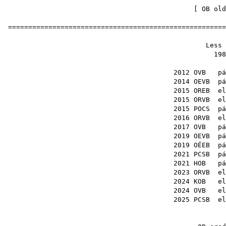
[
OB old
=====================================================
Less
19
2012 OVB
2014 OEVB
2015 OREB
2015 ORVB
2015 POCS
2016 ORVB
2017 OVB
2019 OEVB
2019 OÉEB
2021 PCSB
2021 HOB
2023 ORVB
2024 KOB
e
2024 OVB
e
2025 PCSB