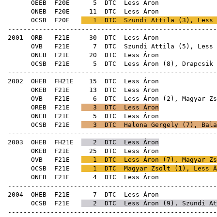
OÉEB
F20E
5
DTC
Le
ONEB
F20E
11
DTC
Le
OCSB
F20E
1
DTC
Szundi Attila
(
3
), Less 
-----------------------------------------------------
2001
ORB
F21E
30
DTC
Le
OVB
F21E
7
DTC
Szundi Attila
(
5
), Less 
ONEB
F21E
20
DTC
Le
OCSB
F21E
5
DTC
Less Áron (
8
),
Drapcsik 
-----------------------------------------------------
2002
OHEB
FH21E
15
DTC
Le
OKEB
F21E
13
DTC
Le
OVB
F21E
6
DTC
Less Áron (
2
),
Magyar Zs
OREB
F21E
3
DTC
Less Áron
ONEB
F21E
5
DTC
Le
OCSB
F21E
3
DTC
Halona Gergely
(
7
),
Bala
-----------------------------------------------------
2003
OHEB
FH21E
2
DTC
Less Áron
OKEB
F21E
25
DTC
Le
OVB
F21E
1
DTC
Less Áron (
7
),
Magyar Zs
OCSB
F21E
1
DTC
Magyar Zsolt
(
1
), Less Á
ONEB
F21E
4
DTC
Le
-----------------------------------------------------
2004
OHEB
F21E
7
DTC
Le
OCSB
F21E
2
DTC
Less Áron (
9
),
Szundi At
-----------------------------------------------------