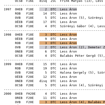
OCSB
F16E
disq
ZSC
Frink Mátyás
(
13
), Less 
-----------------------------------------------------
1997
OHEB
F18E
2
DTC
Less Áron
ROB
F18E
14
DTC
Le
OVB
F18E
5
DTC
Less Áron (
5
),
Szörényi 
OÉEB
F18E
17
DTC
Le
OCSB
F18E
4
DTC
Szörényi Gábor
(
4
), Less
-----------------------------------------------------
1998
OHEB
F18E
3
DTC
Less Áron
OÉEB
F18E
9
DTC
Le
ROB
F18E
3
DTC
Less Áron
OVB
F18E
2
DTC
Less Áron (
2
),
Demeter Z
ONEB
F18E
6
DTC
Le
OCSB
F18E
4
DTC
Balabás Péter Gergő
(
5
),
-----------------------------------------------------
1999
OHEB
F20E
15
DTC
Le
ROB
F20E
19
DTC
Le
OVB
F20E
5
DTC
Halona Gergely
(
5
),
Ször
OÉEB
F20E
12
DTC
Le
ONEB
F20E
disq
DTC
Le
OCSB
F20E
5
DTC
Less Áron (
4
),
Szörényi 
-----------------------------------------------------
2000
OHEB
FH20E
4
DTC
Le
OREB
F20E
11
DTC
Le
OVB
F20E
3
DTC
Less Áron (
4
),
Balabás P