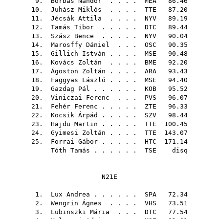
9.
Borbás Nándor
. . . .
MEA
86.46
10.
Juhász Miklós
. . . .
TTE
87.20
11.
Jécsák Attila
. . . .
NYV
89.19
12.
Tamás Tibor
. . . . .
DTC
89.44
13.
Szász Bence
. . . . .
NYV
90.04
14.
Marosffy Dániel
. . .
OSC
90.35
15.
Gillich István
. . . .
MSE
90.48
16.
Kovács Zoltán
. . . .
BME
92.20
17.
Ágoston Zoltán
. . . .
ARA
93.43
18.
Faggyas László
. . . .
MSE
94.40
19.
Gazdag Pál
. . . . . .
KOB
95.52
20.
Viniczai Ferenc
. . .
PVS
96.07
21.
Fehér Ferenc
. . . . .
ZTE
96.33
22.
Kocsik Árpád
. . . . .
SZV
98.44
23.
Hajdu Martin
. . . . .
TTE
100.45
24.
Gyimesi Zoltán
. . . .
TTE
143.07
25.
Forrai Gábor
. . . . .
HTC
171.14
Tóth Tamás
. . . . . .
TSE
disq
N21E
----------------------------------------
1.
Lux Andrea
. . . . . .
SPA
72.34
2.
Wengrin Ágnes
. . . .
VHS
73.51
3.
Lubinszki Mária
. . .
DTC
77.54