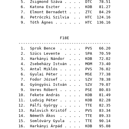
5.
Zsigmond Száva
. . . .
DTC
78.51
6.
Katona Eszter
. . . .
KOB
81.27
7.
Elmont Bernadett
. . .
ZTC
84.29
8.
Petróczki Szilvia
. .
HTC
124.16
9.
Tóth Ágnes
. . . . . .
HTC
136.16
F18E
----------------------------------------
1.
Sprok Bence
. . . . .
PVS
66.20
2.
Szücs Levente
. . . .
SPA
70.59
3.
Harkányi Nándor
. . .
KOB
72.02
4.
Zsebeházy István
. . .
MOM
73.40
5.
Antal Miklós
. . . . .
PVS
76.02
6.
Gyulai Péter
. . . . .
MSE
77.38
7.
Fodor József
. . . . .
SZV
78.38
8.
Gyöngyösi István
. . .
SZV
79.07
9.
Veres Róbert
. . . . .
PSE
80.03
10.
Fekete András
. . . .
KOB
81.49
11.
Ludvig Péter
. . . . .
KOB
82.28
12.
Pálfi György
. . . . .
TTE
82.35
13.
Ralovich Kristóf
. . .
PVS
83.34
14.
Németh Ákos
. . . . .
TTE
89.33
15.
Somlóváry Gyula
. . .
TTE
90.14
16.
Harkányi Árpád
. . . .
KOB
95.08