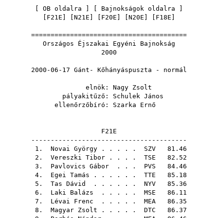
[
OB oldalra
] [
Bajnokságok oldalra
]
[
F21E
] [
N21E
] [
F20E
] [
N20E
] [
F18E
]
========================================
Országos Éjszakai Egyéni Bajnokság
2000
2000-06-17 Gánt- Kőhányáspuszta - normál
elnök:
Nagy Zsolt
pályakitűző:
Schulek János
ellenőrzőbíró:
Szarka Ernő
F21E
----------------------------------------
1.
Novai György
. . . . .
SZV
81.46
2.
Vereszki Tibor
. . . .
TSE
82.52
3.
Pavlovics Gábor
. . .
PVS
84.46
4.
Egei Tamás
. . . . . .
TTE
85.18
5.
Tas Dávid
. . . . . .
NYV
85.36
6.
Laki Balázs
. . . . .
MSE
86.11
7.
Lévai Frenc
. . . . .
MEA
86.35
8.
Magyar Zsolt
. . . . .
DTC
86.37