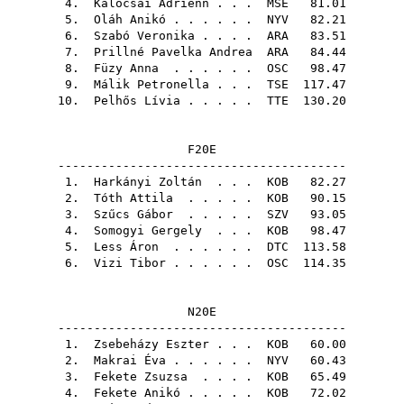
4.
Kalocsai Adrienn
. . .
MSE
81.01
5.
Oláh Anikó
. . . . . .
NYV
82.21
6.
Szabó Veronika
. . . .
ARA
83.51
7.
Prillné Pavelka Andrea
ARA
84.44
8.
Füzy Anna
. . . . . .
OSC
98.47
9.
Málik Petronella
. . .
TSE
117.47
10.
Pelhős Lívia
. . . . .
TTE
130.20
F20E
----------------------------------------
1.
Harkányi Zoltán
. . .
KOB
82.27
2.
Tóth Attila
. . . . .
KOB
90.15
3.
Szűcs Gábor
. . . . .
SZV
93.05
4.
Somogyi Gergely
. . .
KOB
98.47
5.
Less Áron
. . . . . .
DTC
113.58
6.
Vizi Tibor
. . . . . .
OSC
114.35
N20E
----------------------------------------
1.
Zsebeházy Eszter
. . .
KOB
60.00
2.
Makrai Éva
. . . . . .
NYV
60.43
3.
Fekete Zsuzsa
. . . .
KOB
65.49
4.
Fekete Anikó
. . . . .
KOB
72.02