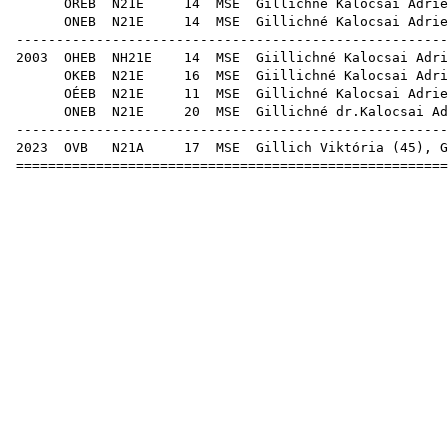
OREB
N21E
14
MSE
Gilli
ONEB
N21E
14
MSE
Gilli
------------------------------------------------------
2003
OHEB
NH21E
14
MSE
Giilli
OKEB
N21E
16
MSE
Giilli
OÉEB
N21E
11
MSE
Gilli
ONEB
N21E
20
MSE
Gillic
------------------------------------------------------
2023
OVB
N21A
17
MSE
Gillich Viktória
(
45
), G
======================================================