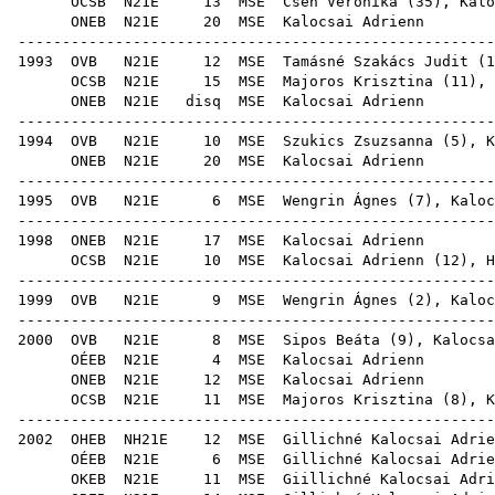
OCSB
N21E
13
MSE
Cseh Veronika
(
35
), Kalo
ONEB
N21E
20
MSE
Kal
------------------------------------------------------
1993
OVB
N21E
12
MSE
Tamásné Szakács Judit
(
1
OCSB
N21E
15
MSE
Majoros Krisztina
(
11
),
ONEB
N21E
disq
MSE
Kal
------------------------------------------------------
1994
OVB
N21E
10
MSE
Szukics Zsuzsanna
(
5
), K
ONEB
N21E
20
MSE
Kal
------------------------------------------------------
1995
OVB
N21E
6
MSE
Wengrin Ágnes
(
7
), Kaloc
------------------------------------------------------
1998
ONEB
N21E
17
MSE
Kal
OCSB
N21E
10
MSE
Kalocsai Adrienn (
12
),
H
------------------------------------------------------
1999
OVB
N21E
9
MSE
Wengrin Ágnes
(
2
), Kaloc
------------------------------------------------------
2000
OVB
N21E
8
MSE
Sipos Beáta
(
9
), Kalocsa
OÉEB
N21E
4
MSE
Kal
ONEB
N21E
12
MSE
Kal
OCSB
N21E
11
MSE
Majoros Krisztina
(
8
), K
------------------------------------------------------
2002
OHEB
NH21E
12
MSE
Gilli
OÉEB
N21E
6
MSE
Gilli
OKEB
N21E
11
MSE
Giilli