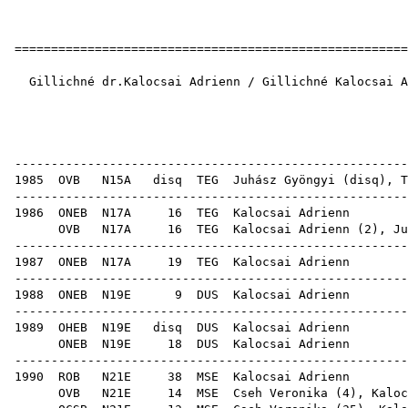
======================================================
Gillichné dr.Kalocsai Adrienn / Gillichné Kalocsai A
1
OB e
------------------------------------------------------
1985
OVB
N15A
disq
TEG
Juhász Gyöngyi
(
disq
),
T
------------------------------------------------------
1986
ONEB
N17A
16
TEG
Kal
OVB
N17A
16
TEG
Kalocsai Adrienn (
2
),
Ju
------------------------------------------------------
1987
ONEB
N17A
19
TEG
Kal
------------------------------------------------------
1988
ONEB
N19E
9
DUS
Kal
------------------------------------------------------
1989
OHEB
N19E
disq
DUS
Kal
ONEB
N19E
18
DUS
Kal
------------------------------------------------------
1990
ROB
N21E
38
MSE
Kal
OVB
N21E
14
MSE
Cseh Veronika
(
4
), Kaloc