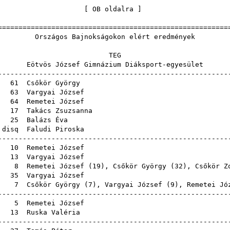
[
OB oldalra
======================================================
s Bajnokságokon elért er
TE
ózsef Gimnázium Diáksport-
------------------------------------------------------
A
61
Csőkör György
63
Vargyai József
64
Remetei József
A
17
Takács Zsuzsanna
25
Balázs Éva
disq
Faludi Piroska
------------------------------------------------------
A
10
Remetei József
13
Vargyai József
7A
8
Remetei József
(
19
),
Csőkör György
(
32
),
Csőkör Z
A
35
Vargyai József
7A
7
Csőkör György
(
7
),
Vargyai József
(
9
),
Remetei Jó
------------------------------------------------------
7A
5
Remetei József
A
13
Ruska Valéria
------------------------------------------------------