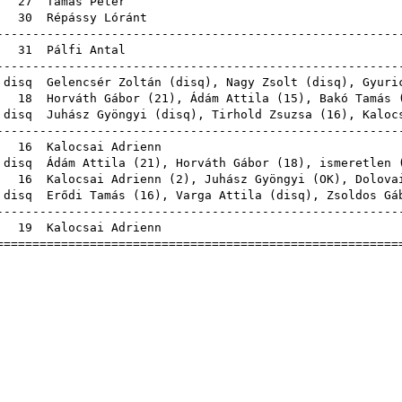
A
27
Tamás Péter
30
Répássy Lóránt
------------------------------------------------------
A
31
Pálfi Antal
------------------------------------------------------
A
disq
Gelencsér Zoltán
(
disq
),
Nagy Zsolt
(
disq
),
Gyuri
A
18
Horváth Gábor
(
21
),
Ádám Attila
(
15
),
Bakó Tamás
A
disq
Juhász Gyöngyi
(
disq
),
Tirhold Zsuzsa
(
16
),
Kaloc
------------------------------------------------------
A
16
Kalocsai Adrienn
A
disq
Ádám Attila
(
21
),
Horváth Gábor
(
18
), isme
A
16
Kalocsai Adrienn
(
2
),
Juhász Gyöngyi
(
OK
),
Dolova
A
disq
Erődi Tamás
(
16
),
Varga Attila
(
disq
),
Zsoldos Gá
------------------------------------------------------
A
19
Kalocsai Adrienn
======================================================