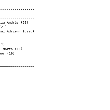
-------------------
-------------------
cza András
(
20
)
(
21
)
sai Adrienn
(
disq
)
-------------------
retlen (?)
i Márta
(
16
)
bor
(
19
)
-------------------
===================