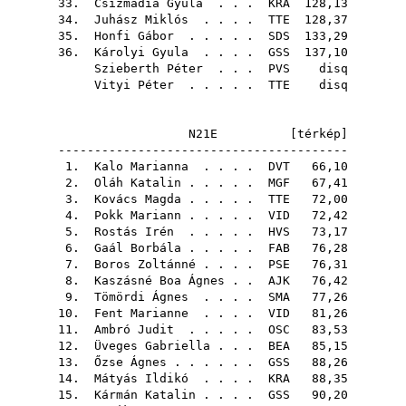
33.
Csizmadia Gyula
. . .
KRA
128,13
34.
Juhász Miklós
. . . .
TTE
128,37
35.
Honfi Gábor
. . . . .
SDS
133,29
36.
Károlyi Gyula
. . . .
GSS
137,10
Szieberth Péter
. . .
PVS
disq
Vityi Péter
. . . . .
TTE
disq
N21E [
térkép
]
----------------------------------------
1.
Kalo Marianna
. . . .
DVT
66,10
2.
Oláh Katalin
. . . . .
MGF
67,41
3.
Kovács Magda
. . . . .
TTE
72,00
4.
Pokk Mariann
. . . . .
VID
72,42
5.
Rostás Irén
. . . . .
HVS
73,17
6.
Gaál Borbála
. . . . .
FAB
76,28
7.
Boros Zoltánné
. . . .
PSE
76,31
8.
Kaszásné Boa Ágnes
. .
AJK
76,42
9.
Tömördi Ágnes
. . . .
SMA
77,26
10.
Fent Marianne
. . . .
VID
81,26
11.
Ambró Judit
. . . . .
OSC
83,53
12.
Üveges Gabriella
. . .
BEA
85,15
13.
Őzse Ágnes
. . . . . .
GSS
88,26
14.
Mátyás Ildikó
. . . .
KRA
88,35
15.
Kármán Katalin
. . . .
GSS
90,20