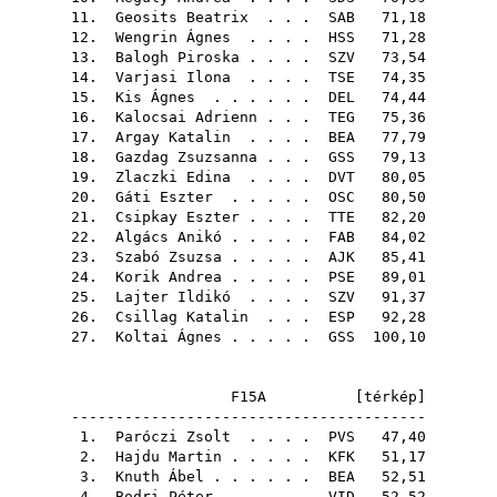
11.
Geosits Beatrix
. . .
SAB
71,18
12.
Wengrin Ágnes
. . . .
HSS
71,28
13.
Balogh Piroska
. . . .
SZV
73,54
14.
Varjasi Ilona
. . . .
TSE
74,35
15.
Kis Ágnes
. . . . . .
DEL
74,44
16.
Kalocsai Adrienn
. . .
TEG
75,36
17.
Argay Katalin
. . . .
BEA
77,79
18.
Gazdag Zsuzsanna
. . .
GSS
79,13
19.
Zlaczki Edina
. . . .
DVT
80,05
20.
Gáti Eszter
. . . . .
OSC
80,50
21.
Csipkay Eszter
. . . .
TTE
82,20
22.
Algács Anikó
. . . . .
FAB
84,02
23.
Szabó Zsuzsa
. . . . .
AJK
85,41
24.
Korik Andrea
. . . . .
PSE
89,01
25.
Lajter Ildikó
. . . .
SZV
91,37
26.
Csillag Katalin
. . .
ESP
92,28
27.
Koltai Ágnes
. . . . .
GSS
100,10
F15A [
térkép
]
----------------------------------------
1.
Paróczi Zsolt
. . . .
PVS
47,40
2.
Hajdu Martin
. . . . .
KFK
51,17
3.
Knuth Ábel
. . . . . .
BEA
52,51
4.
Bodri Péter
. . . . .
VID
52,52