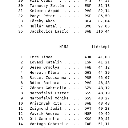
29.
Vizi Csaba
. . . . . .
PTS
74,57
30.
Tarnóczy Zoltán
. . .
ESP
81,18
31.
Kelemen Árpád
. . . .
PVS
82,14
32.
Panyi Péter
. . . . .
PSE
85,59
33.
Töreky Ákos
. . . . .
BEA
87,04
34.
Hullár Antal
. . . . .
DMU
97,06
35.
Jaczkovics László
. .
SAB
116,44
N15A [
térkép
]
----------------------------------------
1.
Imre Tímea
. . . . . .
AJK
41,08
2.
Lovasi Katalin
. . . .
ESP
41,21
3.
Deseő Orsolya
. . . .
FAB
44,12
4.
Horváth Klára
. . . .
GHS
44,39
5.
Riczel Zsuzsanna
. . .
PSE
45,07
6.
Bótor Barbara
. . . .
PVS
46,43
7.
Zádori Gabriella
. . .
SZV
48,12
8.
Marosfalvi Eszter
. .
GSS
48,19
9.
Marosfalvi Mónika
. .
GSS
48,27
10.
Prisznyák Rita
. . . .
SAB
48,43
11.
Zsigmond Judit
. . . .
DVT
49,23
12.
Vavrik Andrea
. . . .
MGF
49,49
13.
Ott Gabriella
. . . .
KKS
50,41
14.
Vastagh Gabriella
. .
FAB
51,11