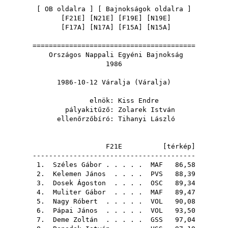
[
OB oldalra
] [
Bajnokságok oldalra
]
[
F21E
] [
N21E
] [
F19E
] [
N19E
]
[
F17A
] [
N17A
] [
F15A
] [
N15A
]
========================================
Országos Nappali Egyéni Bajnokság
1986
1986-10-12 Váralja (Váralja)
elnök:
Kiss Endre
pályakitűző:
Zolarek István
ellenőrzőbíró:
Tihanyi László
F21E [
térkép
]
----------------------------------------
1.
Széles Gábor
. . . . .
MAF
86,58
2.
Kelemen János
. . . .
PVS
88,39
3.
Dosek Ágoston
. . . .
OSC
89,34
4.
Muliter Gábor
. . . .
MAF
89,47
5.
Nagy Róbert
. . . . .
VOL
90,08
6.
Pápai János
. . . . .
VOL
93,50
7.
Deme Zoltán
. . . . .
GSS
97,04