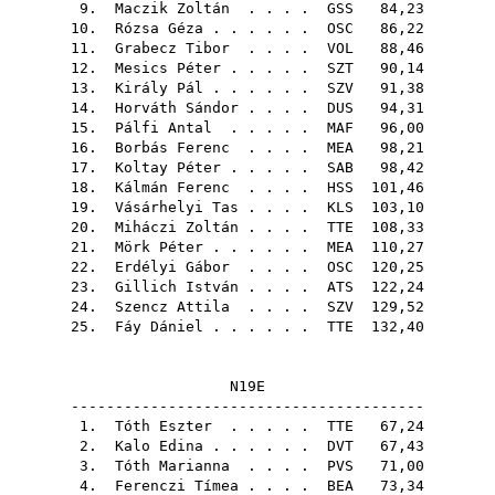
9.
Maczik Zoltán
. . . .
GSS
84,23
10.
Rózsa Géza
. . . . . .
OSC
86,22
11.
Grabecz Tibor
. . . .
VOL
88,46
12.
Mesics Péter
. . . . .
SZT
90,14
13.
Király Pál
. . . . . .
SZV
91,38
14.
Horváth Sándor
. . . .
DUS
94,31
15.
Pálfi Antal
. . . . .
MAF
96,00
16.
Borbás Ferenc
. . . .
MEA
98,21
17.
Koltay Péter
. . . . .
SAB
98,42
18.
Kálmán Ferenc
. . . .
HSS
101,46
19.
Vásárhelyi Tas
. . . .
KLS
103,10
20.
Miháczi Zoltán
. . . .
TTE
108,33
21.
Mörk Péter
. . . . . .
MEA
110,27
22.
Erdélyi Gábor
. . . .
OSC
120,25
23.
Gillich István
. . . .
ATS
122,24
24.
Szencz Attila
. . . .
SZV
129,52
25.
Fáy Dániel
. . . . . .
TTE
132,40
N19E
----------------------------------------
1.
Tóth Eszter
. . . . .
TTE
67,24
2.
Kalo Edina
. . . . . .
DVT
67,43
3.
Tóth Marianna
. . . .
PVS
71,00
4.
Ferenczi Tímea
. . . .
BEA
73,34