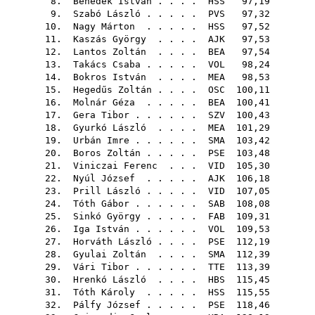
8.
Benedek István
. . . .
HSS
97,19
9.
Szabó László
. . . . .
PVS
97,32
10.
Nagy Márton
. . . . .
HSS
97,52
11.
Kaszás György
. . . .
AJK
97,53
12.
Lantos Zoltán
. . . .
BEA
97,54
13.
Takács Csaba
. . . . .
VOL
98,24
14.
Bokros István
. . . .
MEA
98,53
15.
Hegedűs Zoltán
. . . .
OSC
100,11
16.
Molnár Géza
. . . . .
BEA
100,41
17.
Gera Tibor
. . . . . .
SZV
100,43
18.
Gyurkó László
. . . .
MEA
101,29
19.
Urbán Imre
. . . . . .
SMA
103,42
20.
Boros Zoltán
. . . . .
PSE
103,48
21.
Viniczai Ferenc
. . .
VID
105,30
22.
Nyúl József
. . . . .
AJK
106,18
23.
Prill László
. . . . .
VID
107,05
24.
Tóth Gábor
. . . . . .
SAB
108,08
25.
Sinkó György
. . . . .
FAB
109,31
26.
Iga István
. . . . . .
VOL
109,53
27.
Horváth László
. . . .
PSE
112,19
28.
Gyulai Zoltán
. . . .
SMA
112,39
29.
Vári Tibor
. . . . . .
TTE
113,39
30.
Hrenkó László
. . . .
HBS
115,45
31.
Tóth Károly
. . . . .
HSS
115,55
32.
Pálfy József
. . . . .
PSE
118,46