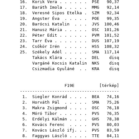
16.
Korik Vera
. . . . . .
PSE
90,37
17.
Baráth Imola
. . . . .
MMG
92,14
18.
Veresné Sipos Etelka
.
SZM
92,34
19.
Angster Éva
. . . . .
POE
99,35
20.
Barócsi Katalin
. . .
JVS
100,46
21.
Hanusz Mária
. . . . .
OSC
101,26
22.
Péter Edit
. . . . . .
PVM
101,52
23.
Tarr Éva
. . . . . . .
DUS
107,19
24.
Csőkör Irén
. . . . .
HSS
108,32
25.
Székely Adél
. . . . .
SMA
117,14
Takács Klára
. . . . .
DEL
disq
Vargáné Kocsis Katalin
NKS
disq
Csizmadia Gyuláné
. .
KRA
disq
F19E [
térkép
]
----------------------------------------
1.
Siegler Konrád
. . . .
BEA
74,16
2.
Horváth Pál
. . . . .
SMA
75,26
3.
Makra Zsigmond
. . . .
OSC
76,18
4.
Móró Tibor
. . . . . .
PVS
76,35
5.
Erdélyi Kálmán
. . . .
GHS
78,38
6.
Kovács Ferenc
. . . .
PVS
80,03
7.
Kovács László ifj.
. .
PVS
83,59
8.
Faggyas László
. . . .
TTE
84,11