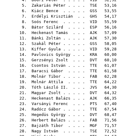
5.
Zakariás Péter
. . . .
TSE
53,16
6.
Kiácz Bence
. . . . .
GSS
53,55
7.
Erdélyi Krisztián
. .
GHS
54,17
8.
Soós Ferenc
. . . . .
VID
55,59
9.
Bátor Szilárd
. . . .
ESP
56,16
10.
Heckenast Tamás
. . .
AJK
57,09
11.
Bánki Zoltán
. . . . .
AJK
57,30
12.
Szakál Péter
. . . . .
GSS
58,05
13.
Kiffer Gyula
. . . . .
VID
59,28
14.
Pavlovics György
. . .
KRA
60,00
15.
Gerzsényi Zsolt
. . .
DVT
60,10
16.
Csontos István
. . . .
TTE
61,07
17.
Baracsi Gábor
. . . .
TTE
61,58
18.
Molnár Tibor
. . . . .
FAB
62,28
19.
Molnár Attila
. . . .
TTE
64,22
20.
Tóth László II.
. . .
JVS
64,30
21.
Magyar Zsolt
. . . . .
DVT
64,32
22.
Heckenast Balázs
. . .
AJK
66,35
23.
Varsányi Ferenc
. . .
PTS
67,40
24.
Radócz Gábor
. . . . .
TTE
67,54
25.
Hegedüs György
. . . .
DVT
68,47
26.
Herbert Balázs
. . . .
FAB
71,56
27.
Bajzáth Tibor
. . . .
MGF
71,57
28.
Nagy István
. . . . .
TSE
72,52