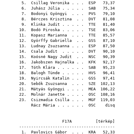
5.
Csillag Veronika
. . .
ESP
73,37
6.
Juhász Júlia
. . . . .
SAB
75,34
7.
Bodonyi Gyöngyi
. . .
PVS
79,10
8.
Bérczes Krisztina
. .
DVT
81,08
9.
Klinka Judit
. . . . .
TTE
81,40
10.
Bodó Piroska
. . . . .
TSE
83,06
11.
Kopasz Marianna
. . .
TTE
85,57
12.
Györffy Gabriella
. .
GSS
87,10
13.
Ludnay Zsuzsanna
. . .
ESP
87,50
14.
Csala Judit
. . . . .
DVT
90,10
15.
Koósné Nagy Judit
. .
NSC
90,39
16.
Jakobszen Hajnalka
. .
KFK
92,17
17.
Tóth Klára
. . . . . .
SAB
95,23
18.
Balogh Tünde
. . . . .
HVS
96,41
19.
Nyircsák Katalin
. . .
GSS
97,41
20.
Sebők Zsuzsanna
. . .
SZE
102,13
21.
Mátyás Gyöngyi
. . . .
MEA
106,22
22.
Molnár Janette
. . . .
OSC
108,16
23.
Csizmadia Csilla
. . .
MGF
119,03
Rácz Mária
. . . . . .
OSC
disq
F17A [
térkép
]
----------------------------------------
1.
Pavlovics Gábor
. . .
KRA
52,33