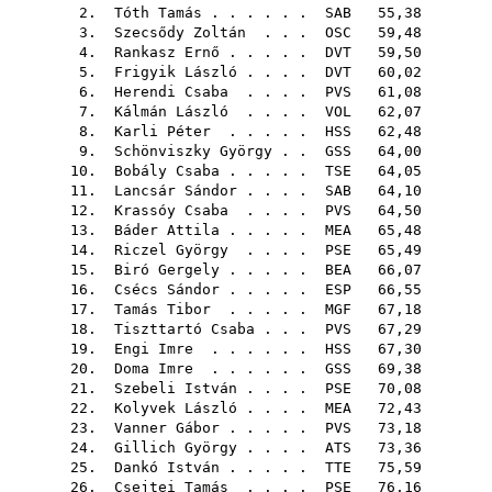
2.
Tóth Tamás
. . . . . .
SAB
55,38
3.
Szecsődy Zoltán
. . .
OSC
59,48
4.
Rankasz Ernő
. . . . .
DVT
59,50
5.
Frigyik László
. . . .
DVT
60,02
6.
Herendi Csaba
. . . .
PVS
61,08
7.
Kálmán László
. . . .
VOL
62,07
8.
Karli Péter
. . . . .
HSS
62,48
9.
Schönviszky György
. .
GSS
64,00
10.
Bobály Csaba
. . . . .
TSE
64,05
11.
Lancsár Sándor
. . . .
SAB
64,10
12.
Krassóy Csaba
. . . .
PVS
64,50
13.
Báder Attila
. . . . .
MEA
65,48
14.
Riczel György
. . . .
PSE
65,49
15.
Biró Gergely
. . . . .
BEA
66,07
16.
Csécs Sándor
. . . . .
ESP
66,55
17.
Tamás Tibor
. . . . .
MGF
67,18
18.
Tiszttartó Csaba
. . .
PVS
67,29
19.
Engi Imre
. . . . . .
HSS
67,30
20.
Doma Imre
. . . . . .
GSS
69,38
21.
Szebeli István
. . . .
PSE
70,08
22.
Kolyvek László
. . . .
MEA
72,43
23.
Vanner Gábor
. . . . .
PVS
73,18
24.
Gillich György
. . . .
ATS
73,36
25.
Dankó István
. . . . .
TTE
75,59
26.
Csejtei Tamás
. . . .
PSE
76,16