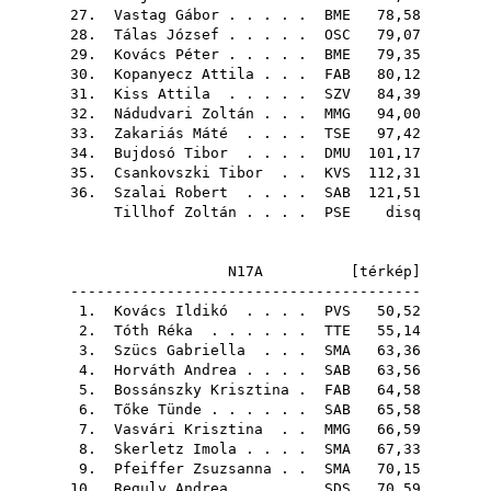
27.
Vastag Gábor
. . . . .
BME
78,58
28.
Tálas József
. . . . .
OSC
79,07
29.
Kovács Péter
. . . . .
BME
79,35
30.
Kopanyecz Attila
. . .
FAB
80,12
31.
Kiss Attila
. . . . .
SZV
84,39
32.
Nádudvari Zoltán
. . .
MMG
94,00
33.
Zakariás Máté
. . . .
TSE
97,42
34.
Bujdosó Tibor
. . . .
DMU
101,17
35.
Csankovszki Tibor
. .
KVS
112,31
36.
Szalai Robert
. . . .
SAB
121,51
Tillhof Zoltán
. . . .
PSE
disq
N17A [
térkép
]
----------------------------------------
1.
Kovács Ildikó
. . . .
PVS
50,52
2.
Tóth Réka
. . . . . .
TTE
55,14
3.
Szücs Gabriella
. . .
SMA
63,36
4.
Horváth Andrea
. . . .
SAB
63,56
5.
Bossánszky Krisztina
.
FAB
64,58
6.
Tőke Tünde
. . . . . .
SAB
65,58
7.
Vasvári Krisztina
. .
MMG
66,59
8.
Skerletz Imola
. . . .
SMA
67,33
9.
Pfeiffer Zsuzsanna
. .
SMA
70,15
10.
Reguly Andrea
. . . .
SDS
70,59