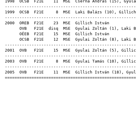
1998
OCSB
F21E
11
MSE
Cserna András
(
15
),
Gyula
-----------------------------------------------------
1999
OCSB
F21E
8
MSE
Laki Balázs
(
10
), Gillich
-----------------------------------------------------
2000
OREB
F21E
23
MSE
Gill
OVB
F21E
disq
MSE
Gyulai Zoltán
(
1
),
Laki B
OÉEB
F21E
15
MSE
Gill
OCSB
F21E
12
MSE
Gyulai Zoltán
(
8
),
Laki B
-----------------------------------------------------
2001
OVB
F21E
15
MSE
Gyulai Zoltán
(
5
), Gillic
-----------------------------------------------------
2003
OVB
F21E
8
MSE
Gyulai Tamás
(
10
), Gillic
-----------------------------------------------------
2005
OVB
F21E
11
MSE
Gillich István (
18
),
Gyul
=====================================================