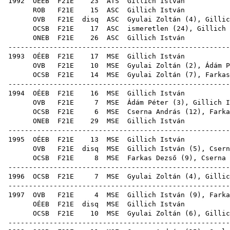
1992
OÉEB
F21E
23
ATS
Gill
ROB
F21E
15
ASC
Gill
OVB
F21E
disq
ASC
Gyulai Zoltán
(
4
), Gillic
OCSB
F21E
17
ASC
ismeretlen (
24
),
Gillich 
ONEB
F21E
26
ASC
Gill
-----------------------------------------------------
1993
OÉEB
F21E
17
MSE
Gill
OVB
F21E
10
MSE
Gyulai Zoltán
(
2
),
Ádám P
OCSB
F21E
14
MSE
Gyulai Zoltán
(
7
),
Farkas
-----------------------------------------------------
1994
OÉEB
F21E
16
MSE
Gill
OVB
F21E
7
MSE
Ádám Péter
(
3
), Gillich I
OCSB
F21E
6
MSE
Cserna András
(
12
),
Farka
ONEB
F21E
29
MSE
Gill
-----------------------------------------------------
1995
OÉEB
F21E
13
MSE
Gill
OVB
F21E
disq
MSE
Gillich István (
5
),
Csern
OCSB
F21E
8
MSE
Farkas Dezső
(
9
),
Cserna 
-----------------------------------------------------
1996
OCSB
F21E
7
MSE
Gyulai Zoltán
(
4
), Gillic
-----------------------------------------------------
1997
OVB
F21E
4
MSE
Gillich István (
9
),
Farka
OÉEB
F21E
disq
MSE
Gill
OCSB
F21E
10
MSE
Gyulai Zoltán
(
6
), Gillic
-----------------------------------------------------