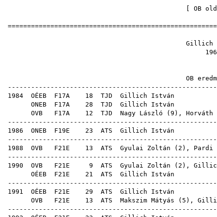
[
OB old
=====================================================
Gillich
19
OB ere
-----------------------------------------------------
1984
OÉEB
F17A
18
TJD
Gill
ONEB
F17A
28
TJD
Gill
OVB
F17A
12
TJD
Nagy László
(
9
),
Horváth 
-----------------------------------------------------
1986
ONEB
F19E
23
ATS
Gill
-----------------------------------------------------
1988
OVB
F21E
13
ATS
Gyulai Zoltán
(
2
),
Pardi 
-----------------------------------------------------
1990
OVB
F21E
9
ATS
Gyulai Zoltán
(
2
), Gillic
OÉEB
F21E
21
ATS
Gill
-----------------------------------------------------
1991
OÉEB
F21E
29
ATS
Gill
OVB
F21E
13
ATS
Makszim Mátyás
(
5
), Gilli
-----------------------------------------------------