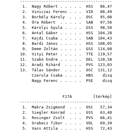
---------------------------------------
1.
Nagy Róbert
. . . . .
HSS
86,47
2.
Viniczai Ferenc
. . .
VID
88,49
3.
Borbély Károly
. . .
OSC
95,08
4.
Óra Róbert
. . . . .
SAB
97,56
5.
Károlyi Gyula
. . . .
GSS
98,50
6.
Antal Gábor
. . . . .
HSS
104,28
7.
Kajdi Csaba
. . . . .
SAB
104,43
8.
Bardi János
. . . . .
HSS
108,05
9.
Deme Zoltán
. . . . .
GSS
114,08
10.
Vityi Péter
. . . . .
TTE
119,57
11.
Szabó Endre
. . . . .
DEL
120,58
12.
Aradi Rihárd
. . . .
PVS
123,03
13.
Tálas Sándor
. . . .
OSC
131,12
Czerula Csaba
. . . .
HBS
disq
Nagy Ferenc
. . . . .
PSE
disq
F17A [
térkép
]
---------------------------------------
1.
Makra Zsigmond
. . .
OSC
57,34
2.
Siegler Konrád
. . .
GSS
63,40
3.
Rosinger Zsolt
. . .
PVS
66,41
4.
Grabecz Tibor
. . . .
VOL
69,39
5.
Vass Attila
. . . . .
HSS
72,43