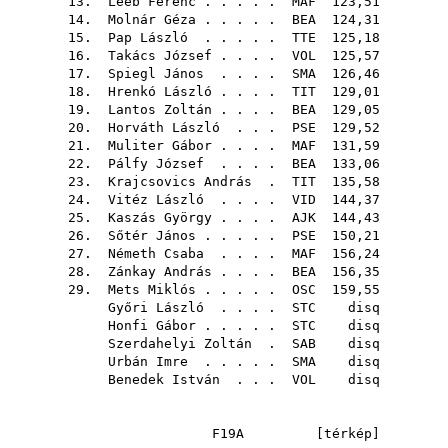
13.
Leeb Ferenc
. . . . .
MAF
123,51
14.
Molnár Géza
. . . . .
BEA
124,31
15.
Pap László
. . . . .
TTE
125,18
16.
Takács József
. . . .
VOL
125,57
17.
Spiegl János
. . . .
SMA
126,46
18.
Hrenkó László
. . . .
TIT
129,01
19.
Lantos Zoltán
. . . .
BEA
129,05
20.
Horváth László
. . .
PSE
129,52
21.
Muliter Gábor
. . . .
MAF
131,59
22.
Pálfy József
. . . .
BEA
133,06
23.
Krajcsovics András
.
TIT
135,58
24.
Vitéz László
. . . .
VID
144,37
25.
Kaszás György
. . . .
AJK
144,43
26.
Sőtér János
. . . . .
PSE
150,21
27.
Németh Csaba
. . . .
MAF
156,24
28.
Zánkay András
. . . .
BEA
156,35
29.
Mets Miklós
. . . . .
OSC
159,55
Győri László
. . . .
STC
disq
Honfi Gábor
. . . . .
STC
disq
Szerdahelyi Zoltán
.
SAB
disq
Urbán Imre
. . . . .
SMA
disq
Benedek István
. . .
VOL
disq
F19A [
térkép
]