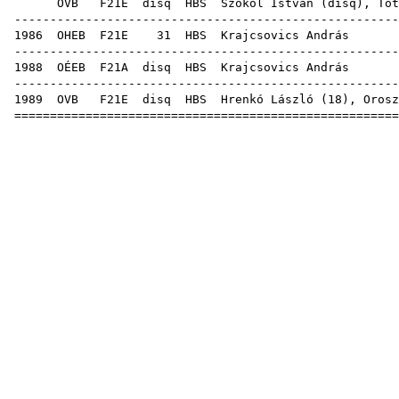
OVB
F21E
disq
HBS
Szokol István
(
disq
),
Tót
------------------------------------------------------
1986
OHEB
F21E
31
HBS
Krajc
------------------------------------------------------
1988
OÉEB
F21A
disq
HBS
Krajc
------------------------------------------------------
1989
OVB
F21E
disq
HBS
Hrenkó László
(
18
),
Orosz
======================================================