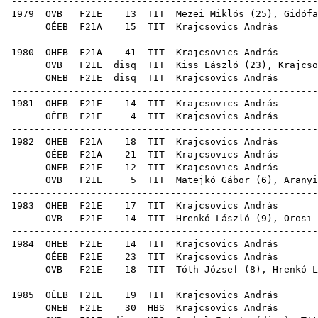
------------------------------------------------------
1979
OVB
F21E
13
TIT
Mezei Miklós
(
25
),
Gidófa
OÉEB
F21A
15
TIT
Krajc
------------------------------------------------------
1980
OHEB
F21A
41
TIT
Krajc
OVB
F21E
disq
TIT
Kiss László
(
23
), Krajcso
ONEB
F21E
disq
TIT
Krajc
------------------------------------------------------
1981
OHEB
F21E
14
TIT
Krajc
OÉEB
F21E
4
TIT
Krajc
------------------------------------------------------
1982
OHEB
F21A
18
TIT
Krajc
OÉEB
F21A
21
TIT
Krajc
ONEB
F21E
12
TIT
Krajc
OVB
F21E
5
TIT
Matejkó Gábor
(
6
),
Aranyi
------------------------------------------------------
1983
OHEB
F21E
17
TIT
Krajc
OVB
F21E
14
TIT
Hrenkó László
(
9
),
Orosi 
------------------------------------------------------
1984
OHEB
F21E
14
TIT
Krajc
OÉEB
F21E
23
TIT
Krajc
OVB
F21E
18
TIT
Tóth József
(
8
),
Hrenkó L
------------------------------------------------------
1985
OÉEB
F21E
19
TIT
Krajc
ONEB
F21E
30
HBS
Krajc