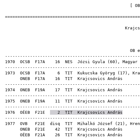
[
OB
======================================================
Krajcsov
1
OB ere
------------------------------------------------------
1970
OCSB
F17A
16
NES
Józsi Gyula
(
60
),
Magyar 
------------------------------------------------------
1973
OCSB
F17A
6
TIT
Kukucska Györyg
(
17
), Kra
ONEB
F17A
16
TIT
Krajc
------------------------------------------------------
1974
ONEB
F19A
17
TIT
Krajc
------------------------------------------------------
1975
ONEB
F19A
11
TIT
Krajc
------------------------------------------------------
1976
OÉEB
F21E
2
TIT
Krajcsovics András
------------------------------------------------------
1977
OVB
F21E
disq
TIT
Mihalkó József
(
21
),
Hren
ONEB
F21E
42
TIT
Krajc
OÉEB
F21A
26
TIT
Krajc